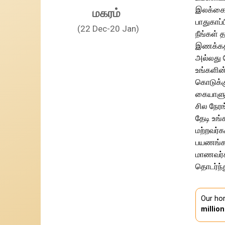
இலக்கை 
மகரம்
பாதுகாப
(22 Dec-20 Jan)
நீங்கள் 
இணக்கத்
அல்லது 
உங்களின
கொடுக்க
கையாளுவ
சில நேரங
தேடி உங்
மற்றவர்க
பயணங்கள்
மாணவர்க
தொடர்ந்த
Our hor
millio