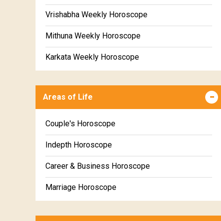
Vrishabha Weekly Horoscope
Mithuna Weekly Horoscope
Karkata Weekly Horoscope
Simha Weekly Horoscope
Areas of Life
Kanya Weekly Horoscope
Tula Weekly Horoscope
Couple's Horoscope
Vrischika Weekly Horoscope
Indepth Horoscope
Dhanu Weekly Horoscope
Career & Business Horoscope
Makara Weekly Horoscope
Marriage Horoscope
Kumbha Weekly Horoscope
Wealth & Fortune Horoscope