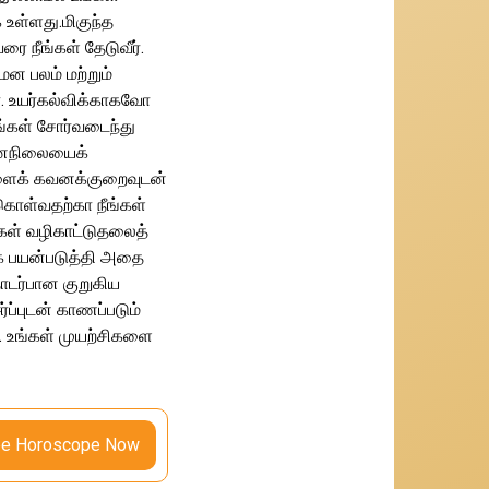
உள்ளது.மிகுந்த
 நீங்கள் தேடுவீர்.
மன பலம் மற்றும்
. உயர்கல்விக்காகவோ
ங்கள் சோர்வடைந்து
 மனநிலையைக்
ைகளைக் கவனக்குறைவுடன்
கொள்வதற்கா நீங்கள்
்கள் வழிகாட்டுதலைத்
ாக பயன்படுத்தி அதை
தொடர்பான குறுகிய
ப்புடன் காணப்படும்
. உங்கள் முயற்சிகளை
ee Horoscope Now