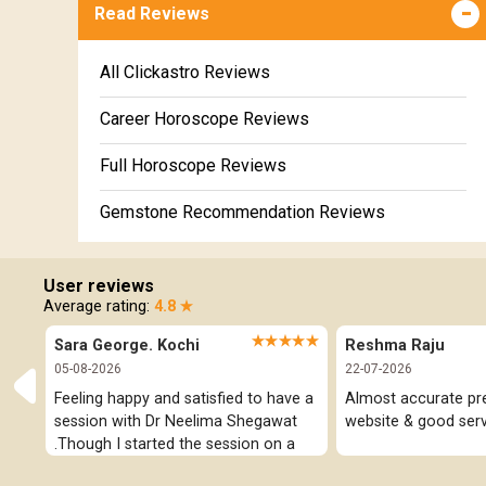
Meena Weekly Horoscope
Read Reviews
Education Horoscope
Super Horoscope
All Clickastro Reviews
Future Book
Career Horoscope Reviews
Numerology
Full Horoscope Reviews
Gemstone Recommendation Reviews
Horoscope Compatibility Reviews
User reviews
In-Depth Horoscope Reviews
Average rating:
4.8 ★
★★★★★
Sara George. Kochi
Reshma Raju
Marriage Horoscope Reviews
05-08-2026
22-07-2026
Super Horoscope Reviews
Feeling happy and satisfied to have a 
Almost accurate pred
session with Dr Neelima Shegawat 
website & good serv
.Though I started the session on a 
Education Horoscope Reviews
negative note was able to end with 