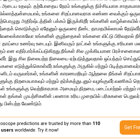
அடைய உதவும். தற்போதைய நேரம் உங்களுக்கு நிச்சியமாக சாதகமாக 
்பில்லாத்தன்மையால், உங்களை சிறப்பானவராக எண்ண வைக்கும் ஒருவரை
தற்பொழுது அதிர்ஷ்டத்தின் பக்கம் இருக்கிறீர் உங்களின் வாழ்க்கையில் 
தைக் கொடுக்கும் ஏதேனும் ஒருவரை நீண்ட தாமதமில்லாமல் தேடுவீர்
வேலைக்காகவோ உங்களின் குழந்தைகள் உங்களை விட்டு பிரிவதால் நீ
் தாய்மை உணர்வு உடையும். இனிவரும் நாட்கள் உங்களுக்கு சரியான
ும் என எதிர்பார்க்கப்படுகிறது.நீங்கள் சில முக்கியமான பிரச்சன
ீர். இது சில நிலையற்ற நிலையை ஏற்படுத்துவதால் ஒப்பந்தம் செய்து
்களை எடுத்துக்கொள்வீர்.உங்களுக்கு அருகில் மற்றும் பிடித்தமானவர
களிடம் வருவார்கள், உங்களின் காரணமறியும் ஆற்றலை நீங்கள் சிறப்ப
ளுக்கு திறமையாகவும் மற்றும் தர்க்கத்துடனும் வழங்குவீர்.வணிகம் 
 உங்களுக்கு வெற்றிகரமாக அமையும்.திறமை, படைப்பாற்றல் மற்றும் ஈர்
ள் தங்கள் முயற்சிகளின் பலனாக உரிய முறையில் பரிசுகளை பெறுவர்
ு பின்பற்ற வேண்டும்.
oscope predictions are trusted by more than
110
Get Fr
n users
worldwide. Try it now!