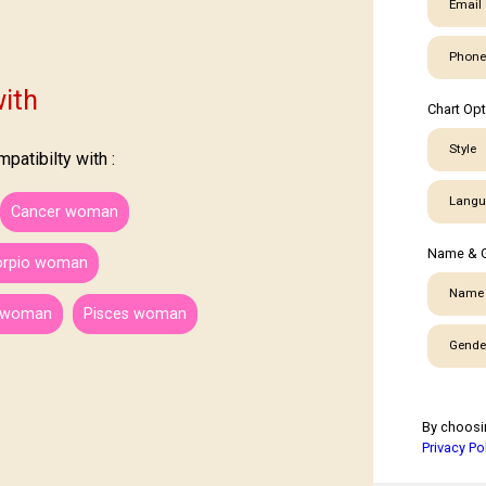
Email
Phone
ith
Chart Op
Style
atibilty with :
Langu
Cancer woman
Name & 
orpio woman
Name
s woman
Pisces woman
Gende
By choosi
Privacy Po