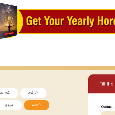
Basic
Premi
Fill th
கடகம்
சிம்மம்
தனுசு
மகரம்
Contact