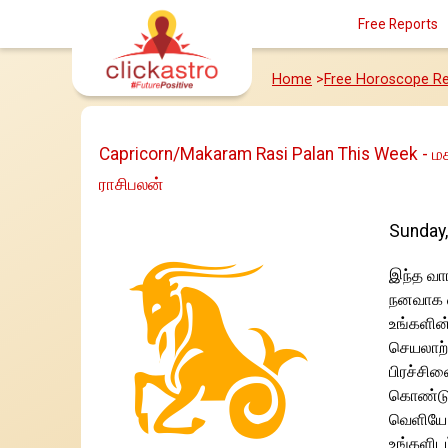
Free Reports
Home
>
Free Horoscope Re
Capricorn/Makaram Rasi Palan This Week - ம
ராசிபலன்
Sunday,
இந்த வார
நனவாக ஏற
உங்களின்
செயலாற்
பிரச்சி
கொண்டு வ
வெளியே வ
உங்களிடம