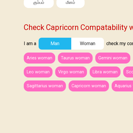
கும்பம்
மீனம்
Check Capricorn Compatability w
I am a
Man
Woman
check my comp
Aries woman
Taurus woman
Gemini woman
Leo woman
Virgo woman
Libra woman
Sc
Sagittarius woman
Capricorn woman
Aquariu