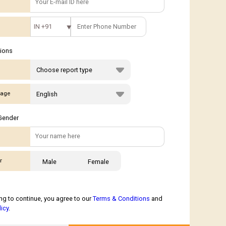
IN +91
tions
age
Gender
r
Male
Female
ng to continue, you agree to our
Terms & Conditions
and
licy
.