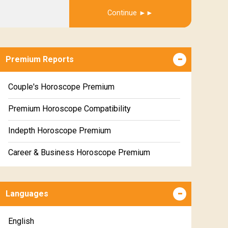
Get Report
Continue
Premium Reports
Couple's Horoscope Premium
Premium Horoscope Compatibility
Indepth Horoscope Premium
Career & Business Horoscope Premium
Numerology Premium Report
Languages
Marriage Horoscope Premium
Premium Gem Recommendation Report
English