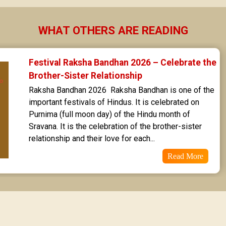
Dhanishta Star Horoscope
WHAT OTHERS ARE READING
Satabhisha Star Horoscope
Poorvabhadra Star Horoscope
Festival Raksha Bandhan 2026 – Celebrate the 
Brother-Sister Relationship
Uttarabhadra Star Horoscope
Raksha Bandhan 2026  Raksha Bandhan is one of the 
important festivals of Hindus. It is celebrated on 
Revathi Star Horoscope
Purnima (full moon day) of the Hindu month of 
Sravana. It is the celebration of the brother-sister 
relationship and their love for each...
Read More