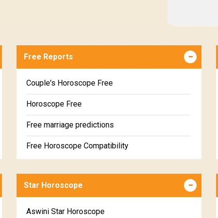
Free Reports
Couple's Horoscope Free
Horoscope Free
Free marriage predictions
Free Horoscope Compatibility
Career & Business Horoscope Free
Star Horoscope
Wealth & Fortune Horoscope Free
Free Daily Rashiphal
Aswini Star Horoscope