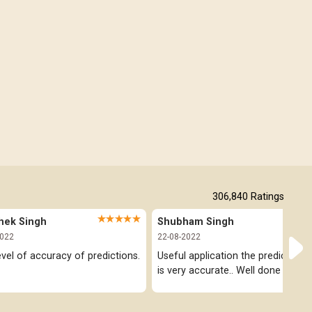
Free Kannada Jataka
Free Kundali Marathi
Free Horoscope Gujarati
306,840
Ratings
★★★★★
★★★
hek Singh
Shubham Singh
2022
22-08-2022
evel of accuracy of predictions.
Useful application the prediction pa
is very accurate.. Well done