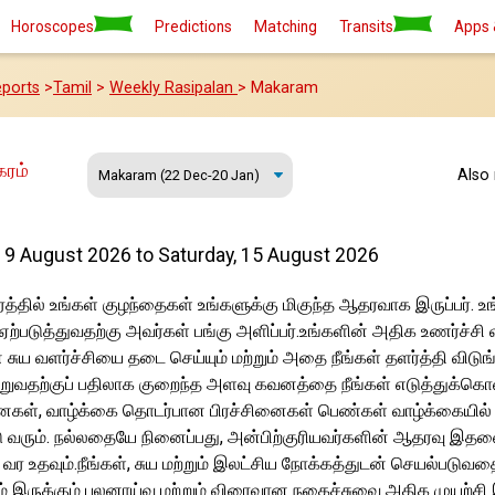
Horoscopes
Predictions
Matching
Transits
Apps 
ports
>
Tamil
>
Weekly Rasipalan
> Makaram
கரம்
Also
 9 August 2026 to Saturday, 15 August 2026
த்தில் உங்கள் குழந்தைகள் உங்களுக்கு மிகுந்த ஆதரவாக இருப்பர்.
்படுத்துவதற்கு அவர்கள் பங்கு அளிப்பர்.உங்களின் அதிக உணர்ச்சி
 சுய வளர்ச்சியை தடை செய்யும் மற்றும் அதை நீங்கள் தளர்த்தி விடுங
றுவதற்குப் பதிலாக குறைந்த அளவு கவனத்தை நீங்கள் எடுத்துக்கொள்
னைகள், வாழ்க்கை தொடர்பான பிரச்சினைகள் பெண்கள் வாழ்க்கையில
ரும். நல்லதையே நினைப்பது, அன்பிற்குரியவர்களின் ஆதரவு இதனை வி
ர உதவும்.நீங்கள், சுய மற்றும் இலட்சிய நோக்கத்துடன் செயல்படுவதை ந
் இருக்கும் புலனாய்வு மற்றும் விரைவான நகைச்சுவை அதிக முயற்சி 