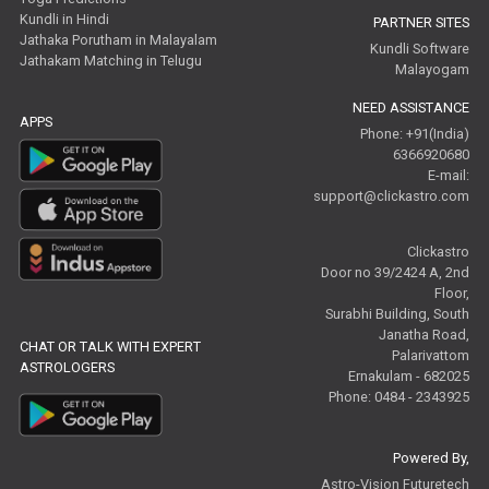
Kundli in Hindi
PARTNER SITES
Jathaka Porutham in Malayalam
Kundli Software
Jathakam Matching in Telugu
Malayogam
NEED ASSISTANCE
APPS
Phone: +91(India)
6366920680
E-mail:
support@clickastro.com
Clickastro
Door no 39/2424 A, 2nd
Floor,
Surabhi Building, South
Janatha Road,
CHAT OR TALK WITH EXPERT
Palarivattom
ASTROLOGERS
Ernakulam - 682025
Phone: 0484 - 2343925
Powered By,
Astro-Vision Futuretech