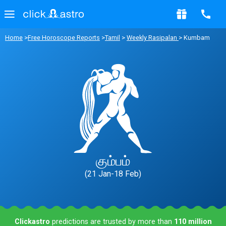
Home
>
Free Horoscope Reports
>
Tamil
>
Weekly Rasipalan
> Kumbam
கும்பம்
(21 Jan-18 Feb)
Clickastro
predictions are trusted by more than
110 million