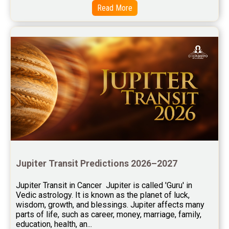
Read More
Free Chinese Horoscope Reviews
Free Chinese Compatibility Reviews
Free Feng Shui Reviews
Free Panchanga Predictions Reviews
Astrology Consultancy Reviews
Free Janam Kundali Reviews
Free Astrology Reviews
Free Tamil Jathagam Reviews
Jupiter Transit Predictions 2026–2027
Jupiter Transit in Cancer  Jupiter is called 'Guru' in 
Vedic astrology. It is known as the planet of luck, 
wisdom, growth, and blessings. Jupiter affects many 
parts of life, such as career, money, marriage, family, 
education, health, an...