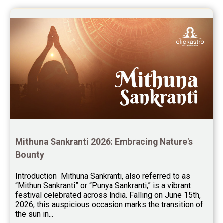
Yoga Predictions Reviews
Rahu Ketu Transit Predictions Reviews
Jupiter Transit Predictions Reviews
Free Horoscope Reviews
Free Horoscope Compatibility Reviews
Free Personal Horoscope Reviews
Free Career Horoscope Reviews
Mithuna Sankranti 2026: Embracing Nature's 
Stock Market Predictions Reviews
Bounty
Free Wealth Horoscope Reviews
Introduction  Mithuna Sankranti, also referred to as 
Free Marriage Horoscope Reviews
“Mithun Sankranti” or “Punya Sankranti,” is a vibrant 
festival celebrated across India. Falling on June 15th, 
Free Star Horoscope Reviews
2026, this auspicious occasion marks the transition of 
the sun in...
Baby Names Reviews