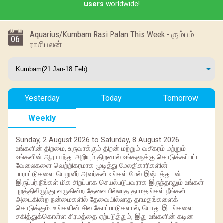
users
worldwide!
Aquarius/Kumbam Rasi Palan This Week - கும்பம்
06
ராசிபலன்
Yesterday
Today
Tomorrow
Weekly
Sunday, 2 August 2026 to Saturday, 8 August 2026
உங்களின் திறமை, உருவாக்கும் திறன் மற்றும் வசீகரம் மற்றும்
உங்களின் ஆராயந்து அறியும் திறனால் உங்களுக்கு கொடுக்கப்பட்ட
வேலைகளை வெற்றிகரமாக முடித்து மேலதிகாரிகளின்
பாராட்டுகளை பெறுவீர் அவர்கள் உங்கள் மேல் இஷ்டத்துடன்
இருப்பர்.நீங்கள் மிக சிறப்பாக செயல்படுபவராக இருந்தாலும் உங்கள்
புறத்திலிருந்து வருகின்ற தேவையில்லாத தாமதங்கள் நீங்கள்
அடைகின்ற நன்மைகளில் தேவையில்லாத தாமதங்களைக்
கொடுக்கும். உங்களின் சில கோட்பாடுகளால், பொது இடங்களை
சகித்துக்கொள்ள சிரமத்தை ஏற்படுத்தும், இது உங்களின் கடின