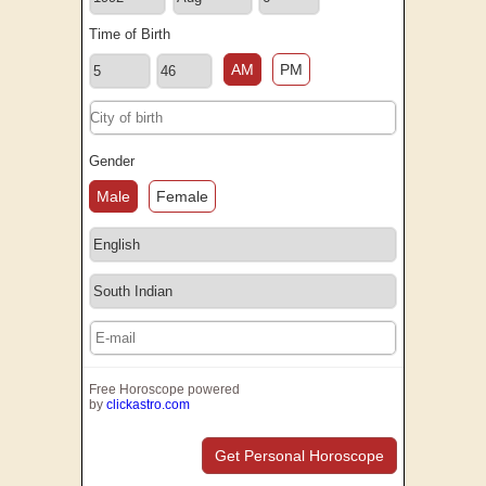
Time of Birth
AM
PM
Gender
Male
Female
Free Horoscope powered
by
clickastro.com
Get Personal Horoscope