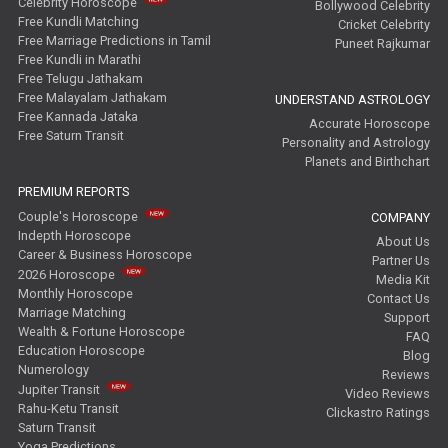
Celebrity Horoscope
Bollywood Celebrity
Free Kundli Matching
Cricket Celebrity
Free Marriage Predictions in Tamil
Puneet Rajkumar
Free Kundli in Marathi
Free Telugu Jathakam
Free Malayalam Jathakam
UNDERSTAND ASTROLOGY
Free Kannada Jataka
Accurate Horoscope
Free Saturn Transit
Personality and Astrology
Planets and Birthchart
PREMIUM REPORTS
Couple's Horoscope
COMPANY
Indepth Horoscope
About Us
Career & Business Horoscope
Partner Us
2026 Horoscope
Media Kit
Monthly Horoscope
Contact Us
Marriage Matching
Support
Wealth & Fortune Horoscope
FAQ
Education Horoscope
Blog
Numerology
Reviews
Jupiter Transit
Video Reviews
Rahu-Ketu Transit
Clickastro Ratings
Saturn Transit
Yoga Predictions