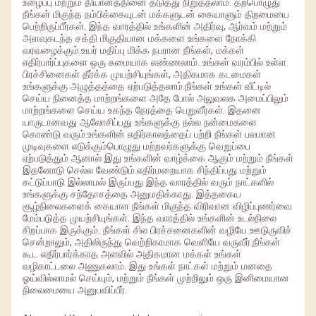
உழைப்பு மற்றும் தியானத்தினை தடுத்து நிறுத்தலாம். தற்பொழுது
நீங்கள் மிகுந்த நம்பிக்கையுடன் மக்களுடன் கையாளும் திறமையை
பெற்றிருப்பீர்கள். இந்த வாரத்தில் உங்களின் அதிர்வு, ஆர்வம் மற்றும்
அளவுகடந்த சக்தி மிகுதியான மக்களை உங்களை நோக்கி
வரவழைக்கும்.உயர் மதிப்பு மிக்க நபரான நீங்கள், மக்கள்
எதிர்பார்ப்புகளை ஒரு சுமையாக எண்ணலாம். உங்கள் வரம்பில் உள்ள
பிரச்சினைகள் தீர்க்க முயற்சியுங்கள், அதிகமாக கடமைகள்
உங்களுக்கு அழுத்தத்தை ஏற்படுத்தலாம்.நீங்கள் உங்கள் வீட்டில்
செய்ய நினைத்த மாற்றங்களை அதே போல் அலுவலக அமைப்பிலும்
மாற்றங்களை செய்ய உகந்த நேரத்தை பெறுவீர்கள். இதனை
யாருடானவது ஆலோசிப்பது உங்களுக்கு நல்ல நன்மைகளை
கொண்டு வரும்.உங்களின் எதிர்காலத்தைப் பற்றி நீங்கள் பலமான
முடிவுகளை எடுக்கும்பொழுது மற்றவர்களுக்கு வெறுப்பை
ஏற்படுத்தும் ஆனால் இது உங்களின் வாழ்க்கை ஆகும் மற்றும் நீங்கள்
இதனோடு செல்ல வேண்டும்.எதிர்மறையாக சிந்திப்பது மற்றும்
கட்டுப்பாடு இல்லாமல் இருப்பது இந்த வாரத்தில் வரும் நாட்களில்
உங்களுக்கு சந்தோசத்தை அனுமதிக்காது. இத்தகைய
சூழ்நிலைகளைக் கையாள நீங்கள் மிகுந்த விரிவான விழிப்புணர்வை
மேம்படுத்த முயற்சியுங்கள். இந்த வாரத்தில் உங்களின் உடல்நிலை
சிறப்பாக இருக்கும். நீங்கள் சில பிரச்சனைகளின் வழியே ஊடுருவிச்
சென்றாலும், அதிலிருந்து வெற்றிகரமாக வெளியே வருவீர்.நீங்கள்
கூட எதிர்பார்க்காத அளவில் அதிகமான மக்கள் உங்கள்
வழிகாட்டலை அணுகலாம். இது உங்கள் நாட்கள் மற்றும் மனதை
ஓய்வில்லாமல் செய்யும், மற்றும் நீங்கள் முற்றிலும் ஒரு இனிமையான
நிலைமையை அனுபவிப்பீர்.