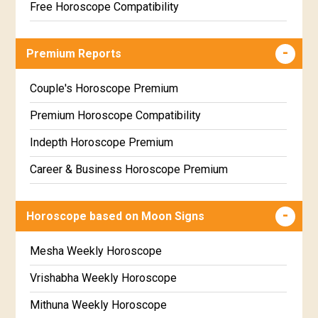
Free Horoscope Compatibility
Career & Business Horoscope Free
Premium Reports
Wealth & Fortune Horoscope Free
Free Daily Rashiphal
Couple's Horoscope Premium
Free Weekly Rashifal
Premium Horoscope Compatibility
Free Star Horoscope
Indepth Horoscope Premium
Free panchanga Predictions
Career & Business Horoscope Premium
Free Love Compatibility
Numerology Premium Report
Horoscope based on Moon Signs
Free Chinese Horoscope
Marriage Horoscope Premium
Free Personal Horoscope
Premium Gem Recommendation Report
Mesha Weekly Horoscope
Free Chinese Compatibility
Premium Ugadi Prediction
Vrishabha Weekly Horoscope
Free Numerology Report
Premium Yoga Predictions
Mithuna Weekly Horoscope