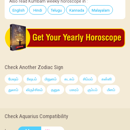
Also read Kumbam weekly horoscope in :
English
Hindi
Telugu
Kannada
Malayalam
Check Another Zodiac Sign
மேஷம்
ரிஷபம்
மிதுனம்
கடகம்
சிம்மம்
கன்னி
துலாம்
விருச்சிகம்
தனுசு
மகரம்
கும்பம்
மீனம்
Check Aquarius Compatibility