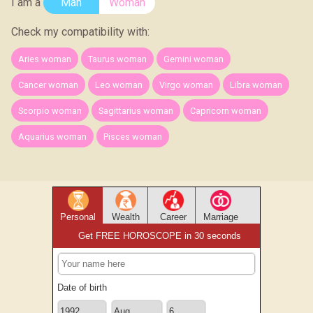
I am a
Man
Woman
Check my compatibility with:
Aries woman
Taurus woman
Gemini woman
Cancer woman
Leo woman
Virgo woman
Libra woman
Scorpio woman
Sagittarius woman
Capricorn woman
Aquarius woman
Pisces woman
Personal
Wealth
Career
Marriage
Get FREE HOROSCOPE in 30 seconds
Date of birth