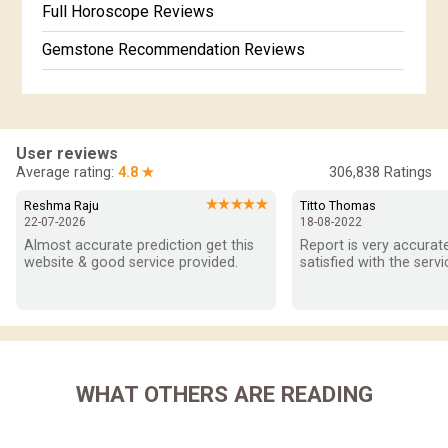
Full Horoscope Reviews
Gemstone Recommendation Reviews
Horoscope Compatibility Reviews
In-Depth Horoscope Reviews
User reviews
Marriage Horoscope Reviews
Average rating:
4.8 ★
306,838
Ratings
Super Horoscope Reviews
★★★★★
Reshma Raju
Titto Thomas
22-07-2026
18-08-2022
Education Horoscope Reviews
Almost accurate prediction get this 
Report is very accurate
website & good service provided.
satisfied with the servi
Wealth Horoscope Reviews
Yearly Predictions Reviews
Monthly Predictions Reviews
WHAT OTHERS ARE READING
Future Book Reviews
Saturn Transit Predictions Reviews