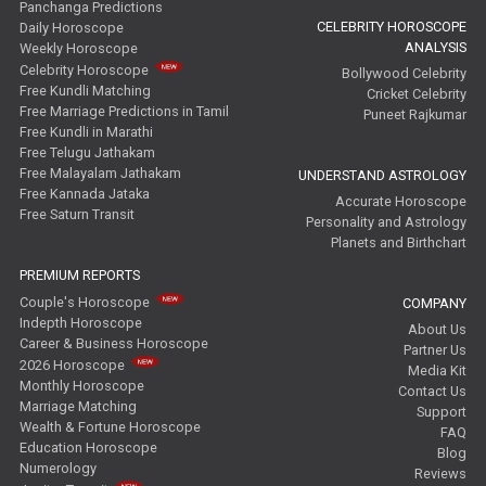
Panchanga Predictions
CELEBRITY HOROSCOPE
Daily Horoscope
ANALYSIS
Weekly Horoscope
Celebrity Horoscope
Bollywood Celebrity
Free Kundli Matching
Cricket Celebrity
Free Marriage Predictions in Tamil
Puneet Rajkumar
Free Kundli in Marathi
Free Telugu Jathakam
Free Malayalam Jathakam
UNDERSTAND ASTROLOGY
Free Kannada Jataka
Accurate Horoscope
Free Saturn Transit
Personality and Astrology
Planets and Birthchart
PREMIUM REPORTS
Couple's Horoscope
COMPANY
Indepth Horoscope
About Us
Career & Business Horoscope
Partner Us
2026 Horoscope
Media Kit
Monthly Horoscope
Contact Us
Marriage Matching
Support
Wealth & Fortune Horoscope
FAQ
Education Horoscope
Blog
Numerology
Reviews