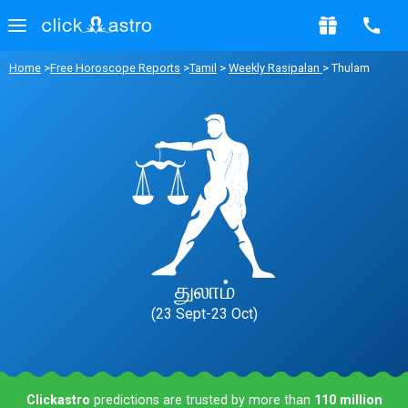
Home
>
Free Horoscope Reports
>
Tamil
>
Weekly Rasipalan
> Thulam
துலாம்
(23 Sept-23 Oct)
Clickastro
predictions are trusted by more than
110 million