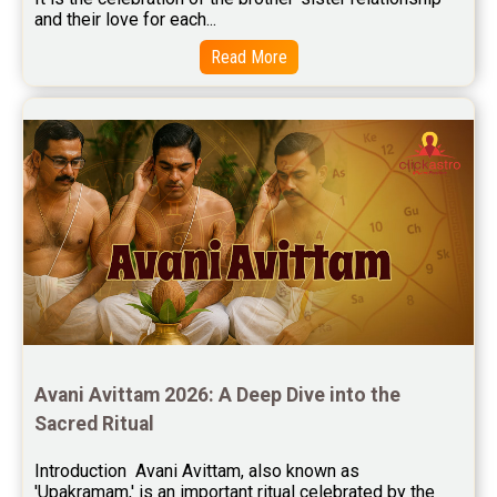
Baby Names Reviews
and their love for each...
Free Chinese Horoscope Reviews
Read More
Free Chinese Compatibility Reviews
Free Feng Shui Reviews
Free Panchanga Predictions Reviews
Astrology Consultancy Reviews
Free Janam Kundali Reviews
Free Astrology Reviews
Free Tamil Jathagam Reviews
Avani Avittam 2026: A Deep Dive into the 
Sacred Ritual
Introduction  Avani Avittam, also known as 
'Upakramam,' is an important ritual celebrated by the 