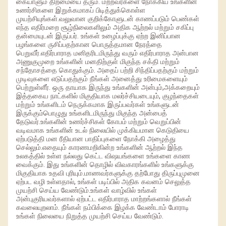
கையாளும் திறமையை தரும். மற்றவர்களை நோக்கிய உங்களின்
உணர்சிகளை இறுக்கமாகப் பிடித்துக்கொள்ள
முயற்சியுங்கள்.வலுவான குறிக்கோளுடன் காணப்படும் பெண்கள்
எந்த எதிர்மறை சூழ்நிலைகளிலும் அதிக ஆற்றல் மற்றும் சகிப்பு
தன்மையுடன் இருப்பர். உங்கள் உழைப்புக்கு ஏற்ற இனிப்பான
பழங்களை ருசிப்பதற்கான பொருத்தமான நேரத்தை
பெறுவீர்.எதிர்பாராத மனிதரிடமிருந்து வரும் எதிர்பாராத அன்பான
அணுகுமுறை உங்களின் மனதிற்குள் மிகுந்த சக்தி மற்றும்
சந்தோசத்தை கொதுக்கும். அதைப் பற்றி சிந்திப்பதற்கும் மற்றும்
முடிவுகளை எடுப்பதற்கும் நீங்கள் அனைத்து உரிமைகளையும்
பெற்றுள்ளீர். ஒரு தாயாக இருந்து உங்களின் அன்பும்,அக்கறையும்
இத்தகைய நாட்களில் மிகுதியாக மலர்ச்சியடையும், குழந்தைகள்
மற்றும் உங்களிடம் நெருக்கமாக இருப்பவர்கள் உங்களுடன்
இருக்கும்பொழுது உங்களிடமிருந்து மிகுந்த அன்பைத்
தேடுவர்.உங்களின் உணர்ச்சிகள் கோபம் மற்றும் வெறுப்பின்
வடிவமாக உங்களின் உடல் நிலையில் முக்கியமான கெடுதியை
ஏற்படுத்தி மன ரீதியான பாதிப்புகளை நோக்கி அழைத்து
செல்லும்.எதையும் காரணமறிகின்ற உங்களின் ஆற்றல் இந்த
உலகத்தில் உள்ள நல்லது கெட்ட விஷயங்களை உங்களை காண
வைக்கும். இது உங்களின் தொழில் விவகாரங்களில் உங்களுக்கு
மிகுதியாக உதவி புரியும்.மாணவர்களுக்கு தற்போது திருப்புமுனை
ஏற்பட வழி உள்ளதால், உங்கள் படிப்பில் அதிக கவனம் செலுத்த
முயற்சி செய்ய வேண்டும்.உங்கள் வாழ்வில் உங்கள்
அன்புகுரியவர்களால் ஏற்பட்ட எதிர்பாராத மாற்றங்களால் நீங்கள்
கவலையுறலாம். நீங்கள் நம்பிக்கை இழக்க வேண்டாம் போராடி
உங்கள் நிலையை நிறுத்த முயற்சி செய்ய வேண்டும்.