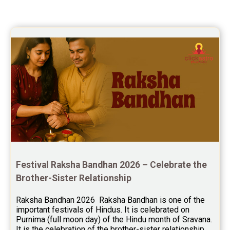
once again for the wonderful 
session.
Yoga Predictions Reviews
Rahu Ketu Transit Predictions Reviews
Jupiter Transit Predictions Reviews
Free Horoscope Reviews
Free Horoscope Compatibility Reviews
Free Personal Horoscope Reviews
Free Career Horoscope Reviews
Stock Market Predictions Reviews
Festival Raksha Bandhan 2026 – Celebrate the 
Free Wealth Horoscope Reviews
Brother-Sister Relationship
Free Marriage Horoscope Reviews
Raksha Bandhan 2026  Raksha Bandhan is one of the 
important festivals of Hindus. It is celebrated on 
Free Star Horoscope Reviews
Purnima (full moon day) of the Hindu month of Sravana. 
It is the celebration of the brother-sister relationship 