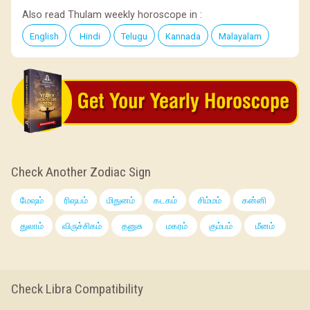
Also read Thulam weekly horoscope in :
English
Hindi
Telugu
Kannada
Malayalam
Check Another Zodiac Sign
மேஷம்
ரிஷபம்
மிதுனம்
கடகம்
சிம்மம்
கன்னி
துலாம்
விருச்சிகம்
தனுசு
மகரம்
கும்பம்
மீனம்
Check Libra Compatibility