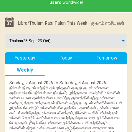
users
worldwide!
07
Libra/Thulam Rasi Palan This Week - துலாம் ராசிபலன்
Yesterday
Today
Tomorrow
Weekly
Sunday, 2 August 2026 to Saturday, 8 August 2026
நீங்கள் தினமும் சந்திக்கும் ஏதேனும் ஒரு நபருடன் உங்களை
அறியாமலேயே நீங்கள் கவரப்படுவீர். இத்தகைய கவர்ச்சி உங்களின்
உண்மையான தனித்தன்மை வாய்ந்த குணத்திலிருந்து உங்களை
கண்மூடித்தனமாக்குவதால் நீங்கள் அந்த நபருடன் எச்சரிக்கையுடன்
இருக்க வேண்டும்.உங்களின் சில முக்கிய குணங்கள் முக்கியமான
கூட்டங்களிலிருந்து உங்களை விலக்கும், நீங்கள் அதில் பங்கேற்றால்
உங்கள் தொழில் வாழ்க்கையை உயர்த்த தேவையான நம்பிக்கையை
பெற உதவி புரியும்.விஷயங்களை நம்பிக்கையுடன் சந்திக்கும்
உங்களின் திறமை சில கடினமான சூழ்நிலைகளை சாதரணமாக