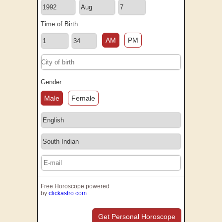
Time of Birth
AM
PM
Gender
Male
Female
Free Horoscope powered
by
clickastro.com
Get Personal Horoscope