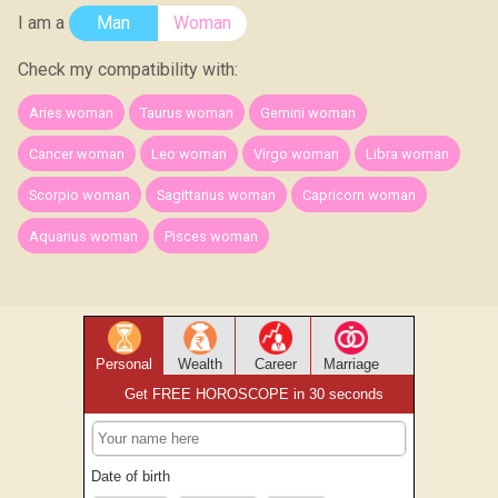
I am a
Man
Woman
Check my compatibility with:
Aries woman
Taurus woman
Gemini woman
Cancer woman
Leo woman
Virgo woman
Libra woman
Scorpio woman
Sagittarius woman
Capricorn woman
Aquarius woman
Pisces woman
Personal
Wealth
Career
Marriage
Get FREE HOROSCOPE in 30 seconds
Date of birth