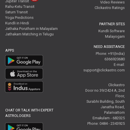
Jupiter Transit
Video Reviews
Rahu-Ketu Transit
Clickastro Ratings
Saturn Transit
Yoga Predictions
Kundli in Hindi
PARTNER SITES
Jathaka Porutham in Malayalam
Kundli Software
Jathakam Matching in Telugu
Malayogam
NEED ASSISTANCE
APPS
Phone: +91(India)
6366920680
E-mail:
support@clickastro.com
Clickastro
Door no 39/2424 A, 2nd
Floor,
Surabhi Building, South
Janatha Road,
CHAT OR TALK WITH EXPERT
Palarivattom
ASTROLOGERS
Ernakulam - 682025
Phone: 0484 - 2343925