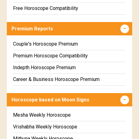
Free Horoscope Compatibility
Career & Business Horoscope Free
Premium Reports
Wealth & Fortune Horoscope Free
Free Daily Rashiphal
Couple's Horoscope Premium
Free Weekly Rashifal
Premium Horoscope Compatibility
Free Star Horoscope
Indepth Horoscope Premium
Free panchanga Predictions
Career & Business Horoscope Premium
Free Love Compatibility
Numerology Premium Report
Horoscope based on Moon Signs
Free Chinese Horoscope
Marriage Horoscope Premium
Free Personal Horoscope
Premium Gem Recommendation Report
Mesha Weekly Horoscope
Free Chinese Compatibility
Premium Ugadi Prediction
Vrishabha Weekly Horoscope
Free Numerology Report
Premium Yoga Predictions
Mithuna Weekly Horoscope