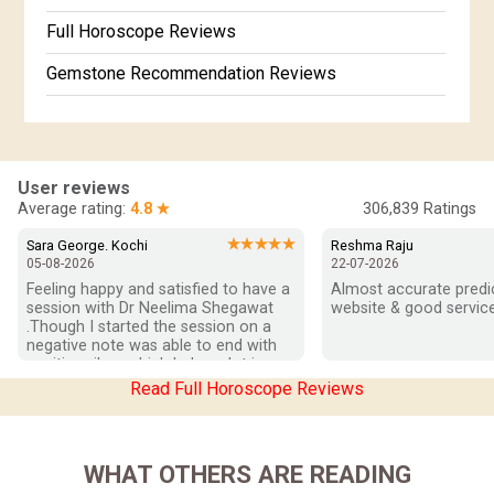
Full Horoscope Reviews
Gemstone Recommendation Reviews
Horoscope Compatibility Reviews
In-Depth Horoscope Reviews
User reviews
Marriage Horoscope Reviews
Average rating:
4.8 ★
306,839
Ratings
Super Horoscope Reviews
★★★★★
Sara George. Kochi
Reshma Raju
05-08-2026
22-07-2026
Education Horoscope Reviews
Feeling happy and satisfied to have a 
Almost accurate predict
session with Dr Neelima Shegawat 
website & good service
Wealth Horoscope Reviews
.Though I started the session on a 
negative note was able to end with 
positive vibes which helps a lot in 
Yearly Predictions Reviews
moving forward. She patiently 
Read Full Horoscope Reviews
listened and was able to answer my 
Monthly Predictions Reviews
queries with proper advice Which 
helped  a lot in  ending the session 
Future Book Reviews
on a happy  and satisfied note.. Hope  
WHAT OTHERS ARE READING
to keep in touch .Thank you ma’am 
Saturn Transit Predictions Reviews