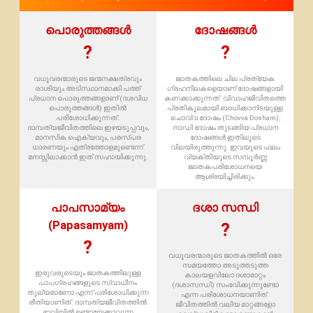
പൊരുത്തങ്ങൾ
ദോഷങ്ങൾ
?
?
വധൂവരന്മാരുടെ ജന്മനക്ഷത്രവും
ജാതകത്തിലെ ചില പ്രത്യേക
രാശിയും അടിസ്ഥാനമാക്കി പത്ത്
ഗ്രഹനിലകളെയാണ് ദോഷങ്ങളായി
പ്രധാന പൊരുത്തങ്ങളാണ് (ദശവിധ
കണക്കാക്കുന്നത്. വിവാഹജീവിതത്തെ
പൊരുത്തങ്ങൾ) ഇതിൽ
പ്രതികൂലമായി ബാധിക്കാനിടയുള്ള
പരിശോധിക്കുന്നത്.
ചൊവ്വ ദോഷം (Chovva Dosham),
ദാമ്പത്യജീവിതത്തിലെ ഇഴയടുപ്പവും,
നാഡി ദോഷം തുടങ്ങിയ പ്രധാന
മാനസിക ഐക്യവും, പരസ്പര
ദോഷങ്ങൾ ഇതിലൂടെ
ധാരണയും എത്രത്തോളമുണ്ടെന്ന്
വിലയിരുത്തുന്നു. ഇവയുടെ ഫലം
മനസ്സിലാക്കാൻ ഇത് സഹായിക്കുന്നു.
വ്യക്തിയുടെ സമ്പൂർണ്ണ
ജാതകപരിശോധനയെ
ആശ്രയിച്ചിരിക്കും.
പാപസാമ്യം
ദശാ സന്ധി
(Papasamyam)
?
?
വധൂവരന്മാരുടെ ജാതകത്തിൽ ഒരേ
സമയത്തോ അടുത്തടുത്ത
ഇരുവരുടെയും ജാതകത്തിലുള്ള
കാലയളവിലോ ദശാമാറ്റം
പാപഗ്രഹങ്ങളുടെ സ്വാധീനം
(ദശാസന്ധി) സംഭവിക്കുന്നുണ്ടോ
തുല്യമാണോ എന്ന് പരിശോധിക്കുന്ന
എന്ന പരിശോധനയാണിത്.
രീതിയാണിത്. ദാമ്പത്യജീവിതത്തിൽ
ജീവിതത്തിൽ വലിയ മാറ്റങ്ങളോ
ഭാവിയിൽ ഉണ്ടായേക്കാവുന്ന