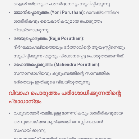
ഐശ്വര്യവും വംശവർദ്ധനവും സൂചിപ്പിക്കുന്നു.
യോനിപ്പൊരുത്തം (Yoni Porutham):
ദാമ്പത്യത്തിലെ
ശാരീരികവും വൈകാരികവുമായ പൊരുത്തം
വ്യക്തമാക്കുന്നു.
രജ്ജുപ്പൊരുത്തം (Rajju Porutham):
ദീർഘമാംഗല്യത്തെയും ഭർത്താവിന്റെ ആയുസ്സിനെയും
സൂചിപ്പിക്കുന്ന ഏറ്റവും പ്രധാനപ്പെട്ട പൊരുത്തമാണിത്.
മഹേന്ദ്രപ്പൊരുത്തം (Mahendra Porutham):
സന്താനഭാഗ്യവും കുടുംബത്തിന്റെ സാമ്പത്തിക
ഭദ്രതയും ഇതിലൂടെ വിലയിരുത്തുന്നു.
വിവാഹ പൊരുത്തം പരിശോധിക്കുന്നതിന്റെ
പ്രാധാന്യം
വധൂവരന്മാർ തമ്മിലുള്ള മാനസികവും ശാരീരികവുമായ
അനുയോജ്യത കൃത്യമായി മനസ്സിലാക്കാൻ
സഹായിക്കുന്നു.