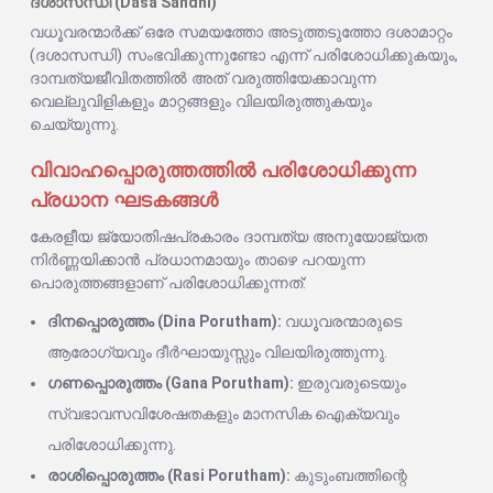
ദശാസന്ധി (Dasa Sandhi)
വധൂവരന്മാർക്ക് ഒരേ സമയത്തോ അടുത്തടുത്തോ ദശാമാറ്റം
(ദശാസന്ധി) സംഭവിക്കുന്നുണ്ടോ എന്ന് പരിശോധിക്കുകയും,
ദാമ്പത്യജീവിതത്തിൽ അത് വരുത്തിയേക്കാവുന്ന
വെല്ലുവിളികളും മാറ്റങ്ങളും വിലയിരുത്തുകയും
ചെയ്യുന്നു.
വിവാഹപ്പൊരുത്തത്തിൽ പരിശോധിക്കുന്ന
പ്രധാന ഘടകങ്ങൾ
കേരളീയ ജ്യോതിഷപ്രകാരം ദാമ്പത്യ അനുയോജ്യത
നിർണ്ണയിക്കാൻ പ്രധാനമായും താഴെ പറയുന്ന
പൊരുത്തങ്ങളാണ് പരിശോധിക്കുന്നത്:
ദിനപ്പൊരുത്തം (Dina Porutham):
വധൂവരന്മാരുടെ
ആരോഗ്യവും ദീർഘായുസ്സും വിലയിരുത്തുന്നു.
ഗണപ്പൊരുത്തം (Gana Porutham):
ഇരുവരുടെയും
സ്വഭാവസവിശേഷതകളും മാനസിക ഐക്യവും
പരിശോധിക്കുന്നു.
രാശിപ്പൊരുത്തം (Rasi Porutham):
കുടുംബത്തിന്റെ