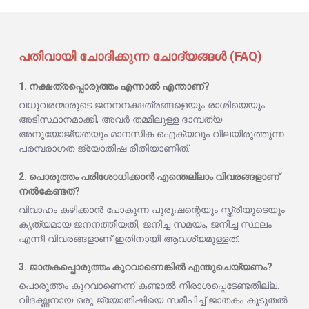
പതിവായി ചോദിക്കുന്ന ചോദ്യങ്ങൾ (FAQ)
1. നക്ഷത്രപ്പൊരുത്തം എന്നാൽ എന്താണ്?
വധൂവരന്മാരുടെ ജനനനക്ഷത്രങ്ങളെയും രാശിയെയും
അടിസ്ഥാനമാക്കി, അവർ തമ്മിലുള്ള ദാമ്പത്യ
അനുയോജ്യതയും മാനസിക ഐക്യവും വിലയിരുത്തുന്ന
പരമ്പരാഗത ജ്യോതിഷ രീതിയാണിത്.
2. പൊരുത്തം പരിശോധിക്കാൻ എന്തെല്ലാം വിവരങ്ങളാണ്
നൽകേണ്ടത്?
വിവാഹം കഴിക്കാൻ പോകുന്ന പുരുഷന്റെയും സ്ത്രീയുടെയും
കൃത്യമായ ജനനത്തീയതി, ജനിച്ച സമയം, ജനിച്ച സ്ഥലം
എന്നീ വിവരങ്ങളാണ് ഇതിനായി ആവശ്യമുള്ളത്.
3. ജാതകപ്പൊരുത്തം കുറവാണെങ്കിൽ എന്തുചെയ്യണം?
പൊരുത്തം കുറവാണെന്ന് കണ്ടാൽ നിരാശപ്പെടേണ്ടതില്ല.
വിദഗ്ദ്ധനായ ഒരു ജ്യോതിഷിയെ സമീപിച്ച് ജാതകം കൂടുതൽ