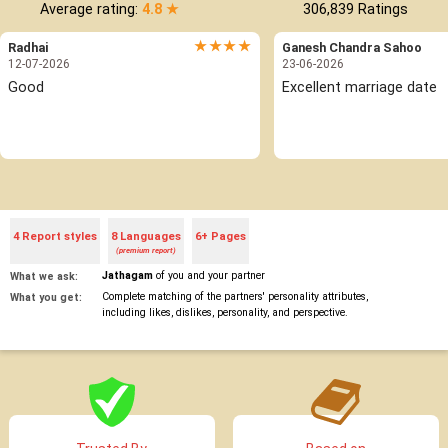
Average rating:
4.8 ★
306,839
Ratings
★★★★
Radhai
Ganesh Chandra Sahoo
12-07-2026
23-06-2026
Good
Excellent marriage date
4 Report styles
8 Languages
6+ Pages
(premium report)
Jathagam
of you and your partner
What we ask:
Complete matching of the partners' personality attributes,
What you get:
including likes, dislikes, personality, and perspective.