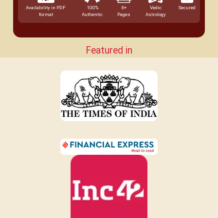
Availability in PDF
100%
6+
Vedic
Secured
format
Authentic
Pages
Astrology
Featured in