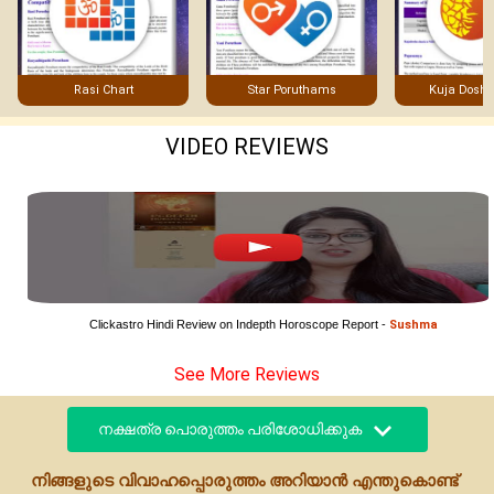
Rasi Chart
Star Poruthams
Kuja Dosha
VIDEO REVIEWS
Clickastro Hindi Review on Indepth Horoscope Report - 
Sushma
See More Reviews
നക്ഷത്ര പൊരുത്തം പരിശോധിക്കുക
നിങ്ങളുടെ വിവാഹപ്പൊരുത്തം അറിയാൻ എന്തുകൊണ്ട്