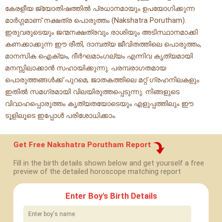
കേരളീയ ജ്യോതിഷത്തിൽ പ്രധാനമായും ഉപയോഗിക്കുന്ന
മാർഗ്ഗമാണ് നക്ഷത്ര പൊരുത്തം (Nakshatra Porutham).
ഇരുവരുടെയും ജന്മനക്ഷത്രവും രാശിയും അടിസ്ഥാനമാക്കി
കണക്കാക്കുന്ന ഈ രീതി, ദാമ്പത്യ ജീവിതത്തിലെ പൊരുത്തം,
മാനസിക ഐക്യം, ദീർഘമാംഗല്യം എന്നിവ കൃത്യമായി
മനസ്സിലാക്കാൻ സഹായിക്കുന്നു. പരമ്പരാഗതമായ
പൊരുത്തങ്ങൾക്ക് പുറമെ, ജാതകത്തിലെ മറ്റ് ഗ്രഹനിലകളും
ഇതിൽ സമഗ്രമായി വിലയിരുത്തപ്പെടുന്നു. നിങ്ങളുടെ
വിവാഹപ്പൊരുത്തം കൃത്യതയോടെയും എളുപ്പത്തിലും ഈ
ടൂളിലൂടെ ഇപ്പോൾ പരിശോധിക്കാം.
Get Free Nakshatra Porutham Report
Fill in the birth details shown below and get yourself a free
preview of the detailed horoscope matching report
Enter Boy's Birth Details