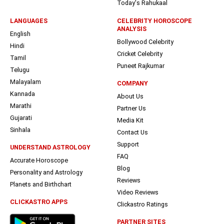
Today's Rahukaal
LANGUAGES
CELEBRITY HOROSCOPE
ANALYSIS
English
Bollywood Celebrity
Hindi
Cricket Celebrity
Tamil
Puneet Rajkumar
Telugu
Malayalam
COMPANY
Kannada
About Us
Marathi
Partner Us
Gujarati
Media Kit
Sinhala
Contact Us
Support
UNDERSTAND ASTROLOGY
FAQ
Accurate Horoscope
Blog
Personality and Astrology
Reviews
Planets and Birthchart
Video Reviews
CLICKASTRO APPS
Clickastro Ratings
PARTNER SITES