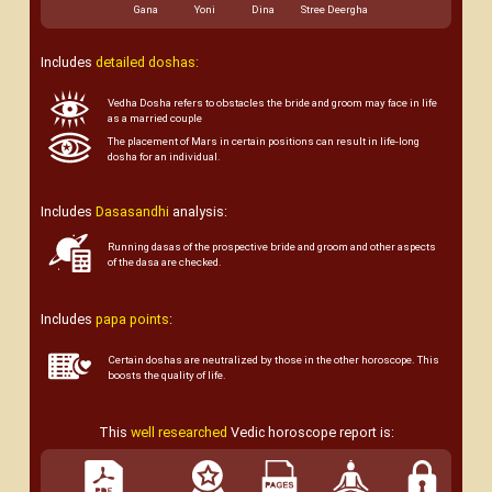
Gana
Yoni
Dina
Stree Deergha
Includes
detailed doshas:
Vedha Dosha refers to obstacles the bride and groom may face in life
as a married couple
The placement of Mars in certain positions can result in life-long
dosha for an individual.
Includes
Dasasandhi
analysis:
Running dasas of the prospective bride and groom and other aspects
of the dasa are checked.
Includes
papa points
:
Certain doshas are neutralized by those in the other horoscope. This
boosts the quality of life.
This
well researched
Vedic horoscope report is: