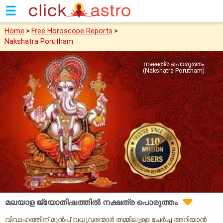
☰
Home
>
Free Horoscope Reports
>
Nakshatra Porutham
നക്ഷത്ര പൊരുത്തം
(Nakshatra Porutham)
മലയാള ജ്യോതിഷത്തിൽ നക്ഷത്ര പൊരുത്തം
വിവാഹത്തിന് മുൻപ് വധൂവരന്മാർ തമ്മിലുള്ള ചേർച്ച അറിയാൻ