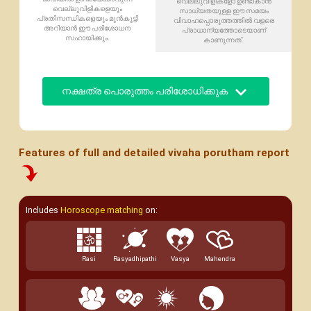
വെല്ലുവിളികളോ ഉണ്ടാകാൻ
വെല്ലുവിളികളെയും
സാധ്യതയുള്ള ഈ സമയം
പ്രതിസന്ധികളെയും മുൻകൂട്ടി
വിവാഹപ്പൊരുത്തത്തിൽ വളരെ
അറിയാൻ ഈ പരിശോധന
പ്രാധാന്യത്തോടെയാണ്
സഹായിക്കും.
കാണുന്നത്.
നക്ഷത്ര പൊരുത്തം പരിശോധിക്കുക
Features of full and detailed vivaha porutham report
Includes
Horoscope matching
on:
Rasi
Rasyadhipathi
Vasya
Mahendra