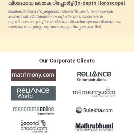
വിശദമായ ജാതക റിപ്പോർട്ട് (In-depth Horoscope)
ജാതകത്തിലെ സൂക്ഷ്മമായ ഗ്രഹനിലകൾ, ദശാപഹാര
കാലങ്ങൾ, ജീവിതത്തിലെ മറ്റ് പ്രധാന മേഖലകൾ
എന്നിവയെക്കുറിച്ച് സമഗ്രവും വ്യക്തവുമായ വിശകലനം
നൽകുന്ന പൂർണ്ണ രൂപത്തിലുള്ള റിപ്പോർട്ടാണിത്.
Our Corporate Clients