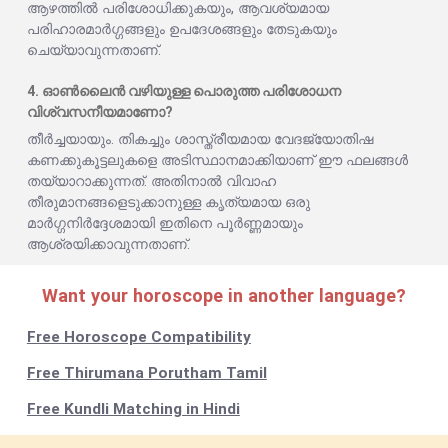
ആഴത്തിൽ പരിശോധിക്കുകയും, ആവശ്യമായ
പരിഹാരമാർഗ്ഗങ്ങളും ഉപദേശങ്ങളും തേടുകയും
ചെയ്യാവുന്നതാണ്.
4. ഓൺലൈൻ വഴിയുള്ള പൊരുത്ത പരിശോധന
വിശ്വസനീയമാണോ?
തീർച്ചയായും. തികച്ചും ശാസ്ത്രീയമായ വേദജ്യോതിഷ
കണക്കുകൂട്ടലുകളെ അടിസ്ഥാനമാക്കിയാണ് ഈ ഫലങ്ങൾ
തയ്യാറാക്കുന്നത്. അതിനാൽ വിവാഹ
തീരുമാനങ്ങളെടുക്കാനുള്ള കൃത്യമായ ഒരു
മാർഗ്ഗനിർദ്ദേശമായി ഇതിനെ പൂർണ്ണമായും
ആശ്രയിക്കാവുന്നതാണ്.
Want your horoscope in another language?
Free Horoscope Compatibility
Free Thirumana Porutham Tamil
Free Kundli Matching in Hindi