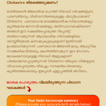
Clickastro തിരഞ്ഞെടുക്കണം?
ഓൺലൈൻ ജ്യോതിഷ രംഗത്ത് നിരവധി വർഷങ്ങളുടെ
പാരമ്പര്യവും വിശ്വാസ്യതയുമുള്ള പ്ലാറ്റ്‌ഫോമാണ്
Clickastro. പരമ്പരാഗത വേദജ്യോതിഷ സിദ്ധാന്തങ്ങളും
കൃത്യമായ ജനനവിവരങ്ങളും അടിസ്ഥാനമാക്കിയാണ്
ഞങ്ങൾ ഈ നക്ഷത്രപ്പൊരുത്ത റിപ്പോർട്ട്
തയ്യാറാക്കുന്നത്. ആധികാരിക ഗ്രന്ഥങ്ങളിലെ
ശാസ്ത്രീയമായ കണക്കുകൂട്ടലുകളാണ് ഇതിനായി
ഉപയോഗിക്കുന്നത്. പരമ്പരാഗത ജ്യോതിഷവും ആധുനിക
സാങ്കേതികവിദ്യയും കോർത്തിണക്കുന്ന ഈ സേവനം
ലോകമെമ്പാടുമുള്ള നിരവധി ആളുകളാണ്
പ്രയോജനപ്പെടുത്തുന്നത്. Clickastro-യിലൂടെ നിങ്ങളുടെ
വിവാഹപ്പൊരുത്തം തികച്ചും സൗകര്യപ്രദമായും
കൃത്യതയോടെയും ഇപ്പോൾ എളുപ്പത്തിൽ അറിയാം.
ജാതക പൊരുത്തം
വിലയിരുത്തുന്ന പ്രധാന
ഘടകങ്ങൾ
Your Vedic horoscope summary
(Please provide your accurate birth details below)