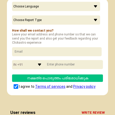
How shall we contact you?
Leave your email address and phone number so that we can
send you the report and also get your feedback regarding your
Clickastro experience
IN +91
നക്ഷത്ര പൊരുത്തം പരിശോധിക്കുക
I agree to
Terms of services
and
Privacy policy
User reviews
WRITE REVIEW