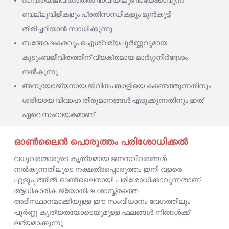
ദാമ്പത്യജീവിതത്തിൽ ഭാവിയിലുണ്ടായേക്കാവുന്ന
വെല്ലുവിളികളും പ്രതിസന്ധികളും മുൻകൂട്ടി
തിരിച്ചറിയാൻ സാധിക്കുന്നു.
സന്തോഷകരവും ഐശ്വര്യപൂർണ്ണവുമായ
കുടുംബജീവിതത്തിന് വ്യക്തമായ മാർഗ്ഗനിർദ്ദേശം
നൽകുന്നു.
അനുയോജ്യനായ ജീവിതപങ്കാളിയെ കണ്ടെത്തുന്നതിനും
ശരിയായ വിവാഹ തീരുമാനങ്ങൾ എടുക്കുന്നതിനും ഇത്
ഏറെ സഹായകമാണ്.
ഓൺലൈൻ പൊരുത്തം പരിശോധിക്കൽ
വധൂവരന്മാരുടെ കൃത്യമായ ജനനവിവരങ്ങൾ
നൽകുന്നതിലൂടെ നക്ഷത്രപ്പൊരുത്തം ഇനി വളരെ
എളുപ്പത്തിൽ ഓൺലൈനായി പരിശോധിക്കാവുന്നതാണ്.
ആധികാരിക ജ്യോതിഷ ശാസ്ത്രത്തെ
അടിസ്ഥാനമാക്കിയുള്ള ഈ സംവിധാനം വേഗത്തിലും
പൂർണ്ണ കൃത്യതയോടെയുമുള്ള ഫലങ്ങൾ നിങ്ങൾക്ക്
ലഭ്യമാക്കുന്നു.