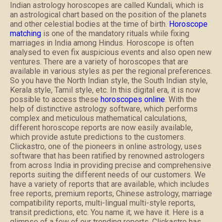
Indian astrology horoscopes are called Kundali, which is
an astrological chart based on the position of the planets
and other celestial bodies at the time of birth.
Horoscope
matching
is one of the mandatory rituals while fixing
marriages in India among Hindus. Horoscope is often
analysed to even fix auspicious events and also open new
ventures. There are a variety of horoscopes that are
available in various styles as per the regional preferences.
So you have the North Indian style, the South Indian style,
Kerala style, Tamil style, etc. In this digital era, it is now
possible to access these
horoscopes online
. With the
help of distinctive astrology software, which performs
complex and meticulous mathematical calculations,
different horoscope reports are now easily available,
which provide astute predictions to the customers.
Clickastro, one of the pioneers in online astrology, uses
software that has been ratified by renowned astrologers
from across India in providing precise and comprehensive
reports suiting the different needs of our customers. We
have a variety of reports that are available, which includes
free reports, premium reports, Chinese astrology, marriage
compatibility reports, multi-lingual multi-style reports,
transit predictions, etc. You name it; we have it. Here is a
glimpse of a few of our trending reports. Clickastro has