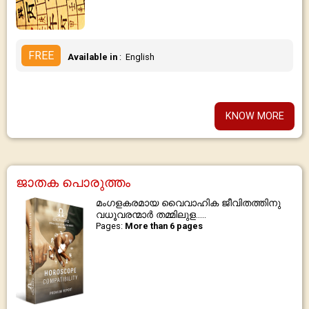
FREE
Available in
: English
KNOW MORE
ജാതക പൊരുത്തം
മംഗളകരമായ വൈവാഹിക ജീവിതത്തിനു
വധൂവരന്മാർ തമ്മിലുള.....
Pages:
More than 6 pages