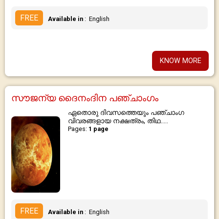
FREE
Available in
: English
KNOW MORE
സൗജന്യ ദൈനംദിന പഞ്ചാംഗം
ഏതൊരു ദിവസത്തെയും പഞ്ചാംഗ
വിവരങ്ങളായ നക്ഷത്രം, തിഥ.....
Pages:
1 page
FREE
Available in
: English