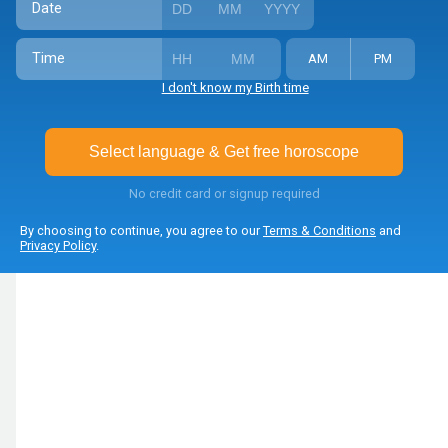
Date
Time
AM
PM
I don't know my Birth time
Select language & Get free horoscope
No credit card or signup required
By choosing to continue, you agree to our
Terms & Conditions
and
Privacy Policy
.