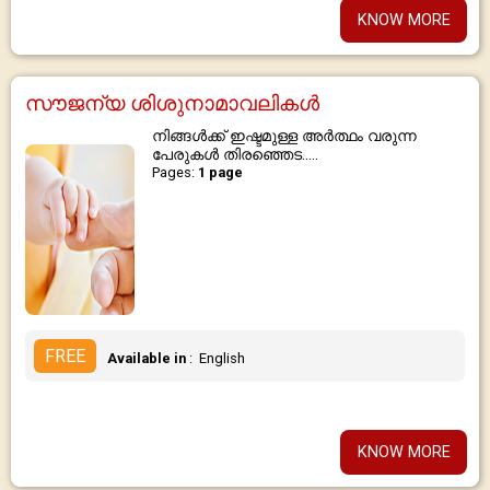
KNOW MORE
സൗജന്യ ശിശുനാമാവലികൾ
നിങ്ങൾക്ക് ഇഷ്ടമുള്ള അർത്ഥം വരുന്ന
പേരുകൾ തിരഞ്ഞെട.....
Pages:
1 page
FREE
Available in
: English
KNOW MORE