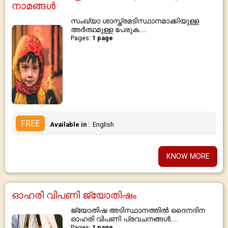
നാമങ്ങൾ
സംഖ്യാ ശാസ്ത്രമടിസ്ഥാനമാക്കിയുള്ള
അർത്ഥമുള്ള പേരുക.....
Pages:
1 page
FREE
Available in
: English
KNOW MORE
ഓഹരി വിപണി ജ്യോതിഷം
ജ്യോതിഷ അടിസ്ഥാനത്തിൽ ദൈനദിന
ഓഹരി വിപണി പ്രവചനങ്ങൾ.....
Pages:
1 page