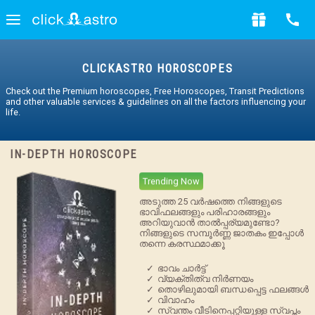
CLICKASTRO HOROSCOPES
Check out the Premium horoscopes, Free Horoscopes, Transit Predictions
and other valuable services & guidelines on all the factors influencing your
life.
IN-DEPTH HOROSCOPE
Trending Now
അടുത്ത 25 വർഷത്തെ നിങ്ങളുടെ
ഭാവിഫലങ്ങളും പരിഹാരങ്ങളും
അറിയുവാൻ താൽപ്പര്യമുണ്ടോ?
നിങ്ങളുടെ സമ്പൂർണ്ണ ജാതകം ഇപ്പോൾ
തന്നെ കരസ്ഥമാക്കൂ
✓
ഭാവം ചാര്‍ട്ട്
✓
വ്യക്തിത്വ നിര്‍ണയം
✓
തൊഴിലുമായി ബന്ധപ്പെട്ട ഫലങ്ങള്‍
✓
വിവാഹം
✓
സ്വന്തം വീടിനെപ്പറ്റിയുള്ള സ്വപ്നം