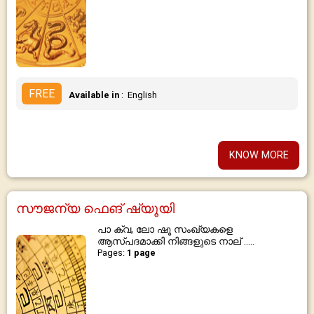
FREE
Available in
: English
KNOW MORE
സൗജന്യ ഫെങ് ഷ്യൂയി
പാ ക്വ, ലോ ഷൂ സംഖ്യകളെ
ആസ്പദമാക്കി നിങ്ങളുടെ നാല് .....
Pages:
1 page