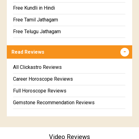
Uttarabhadra Star Horoscope
Jathaga Porutham
Free Kundli in Hindi
Revathi Star Horoscope
Jathakam Matching Telugu
Free Tamil Jathagam
Jathaka Porutham in Malayalam
Free Telugu Jathagam
Jataka matching in Kannada
Free Online Jathakam in Malayalam
Read Reviews
Marathi Kundali Matching
Free Kannada Jataka
Free Kundali Marathi
All Clickastro Reviews
Free Horoscope Gujarati
Career Horoscope Reviews
Full Horoscope Reviews
Gemstone Recommendation Reviews
Horoscope Compatibility Reviews
In-Depth Horoscope Reviews
Video Reviews
Marriage Horoscope Reviews