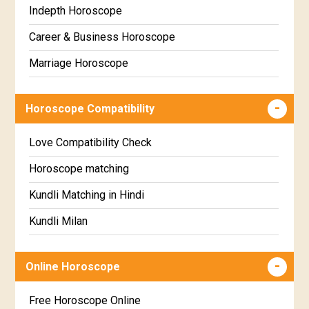
Chitha Star Horoscope
Gujarati
Indepth Horoscope
Swathi Star Horoscope
Sinhala
Career & Business Horoscope
Visakha Star Horoscope
Marriage Horoscope
Anuradha Star Horoscope
Wealth & Fortune Horoscope
Horoscope Compatibility
Jyeshta Star Horoscope
Education Horoscope
Moola Star Horoscope
Super Horoscope
Love Compatibility Check
Poorvashaada Star Horoscope
Future Book
Horoscope matching
Uttarashaada Star Horoscope
Numerology
Kundli Matching in Hindi
Sravana Star Horoscope
Kundli Milan
Dhanishta Star Horoscope
Free chinese compatibility
Online Horoscope
Satabhisha Star Horoscope
Free Kundli Matching
Poorvabhadra Star Horoscope
Kundali Matching
Free Horoscope Online