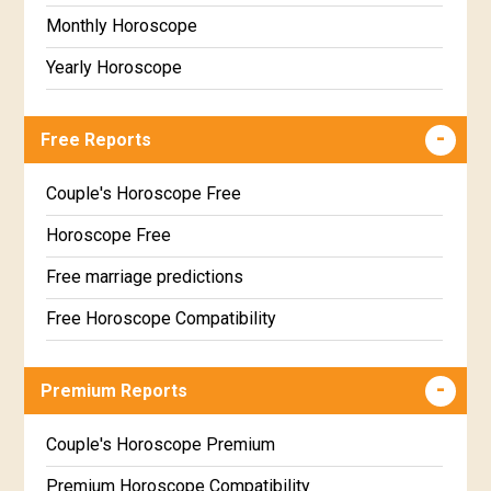
Monthly Horoscope
Yearly Horoscope
Free Reports
Couple's Horoscope Free
Horoscope Free
Free marriage predictions
Free Horoscope Compatibility
Career & Business Horoscope Free
Premium Reports
Wealth & Fortune Horoscope Free
Free Daily Rashiphal
Couple's Horoscope Premium
Free Weekly Rashifal
Premium Horoscope Compatibility