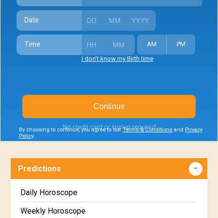
Date
Time
AM
PM
I don't know my Birth time
Continue
No credit card or signup required
By choosing to continue, you agree to our
Terms & Conditions
and
Privacy
Policy
.
Predictions
Daily Horoscope
Weekly Horoscope