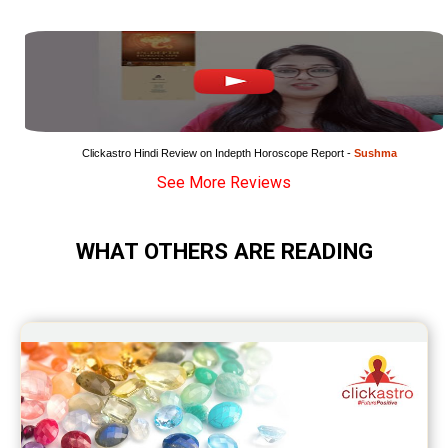
Super Horoscope Reviews
Education Horoscope Reviews
Wealth Horoscope Reviews
Yearly Predictions Reviews
Clickastro Hindi Review on Indepth Horoscope Report - 
Sushma
See More Reviews
Monthly Predictions Reviews
Future Book Reviews
WHAT OTHERS ARE READING
Saturn Transit Predictions Reviews
Yoga Predictions Reviews
Rahu Ketu Transit Predictions Reviews
Jupiter Transit Predictions Reviews
Free Horoscope Reviews