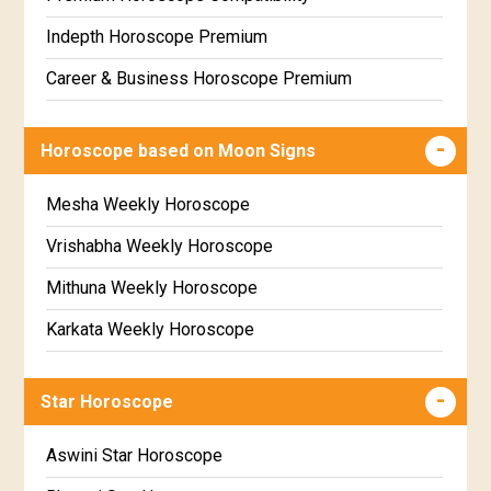
Free Star Horoscope
Indepth Horoscope Premium
Free panchanga Predictions
Career & Business Horoscope Premium
Free Love Compatibility
Numerology Premium Report
Horoscope based on Moon Signs
Free Chinese Horoscope
Marriage Horoscope Premium
Free Personal Horoscope
Premium Gem Recommendation Report
Mesha Weekly Horoscope
Free Chinese Compatibility
Premium Ugadi Prediction
Vrishabha Weekly Horoscope
Free Numerology Report
Premium Yoga Predictions
Mithuna Weekly Horoscope
Free Feng Shui
Premium Super Horoscope
Karkata Weekly Horoscope
Free Today's Panchang
Premium Monthly Horoscope
Simha Weekly Horoscope
Star Horoscope
Premium Yearly Horoscope
Kanya Weekly Horoscope
Premium Jupiter Transit Predictions
Tula Weekly Horoscope
Aswini Star Horoscope