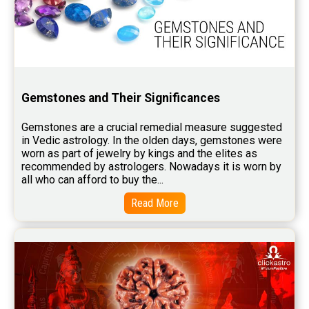
Free Horoscope Compatibility Reviews
Free Personal Horoscope Reviews
Free Career Horoscope Reviews
Stock Market Predictions Reviews
Gemstones and Their Significances
Free Wealth Horoscope Reviews
Gemstones are a crucial remedial measure suggested 
Free Marriage Horoscope Reviews
in Vedic astrology. In the olden days, gemstones were 
worn as part of jewelry by kings and the elites as 
Free Star Horoscope Reviews
recommended by astrologers. Nowadays it is worn by 
all who can afford to buy the...
Baby Names Reviews
Read More
Free Chinese Horoscope Reviews
Free Chinese Compatibility Reviews
Free Feng Shui Reviews
Free Panchanga Predictions Reviews