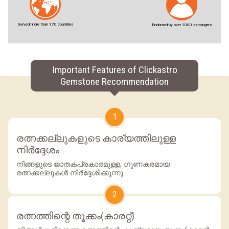
Served more than 170 countries
Endorsed by over 1000 astrologers
Important Features of Clickastro
Gemstone Recommendation
1
രത്നക്കല്ലുകളുടെ കാര്യത്തിലുള്ള
നിര്‍ദ്ദേശം
നിങ്ങളുടെ ജാതകപ്രകാരമുള്ള, ഗുണകരമായ
രത്നക്കല്ലുകള്‍ നിര്‍ദ്ദേശിക്കുന്നു
2
രത്നത്തിന്റെ തൂക്കം(കാരറ്റ്)