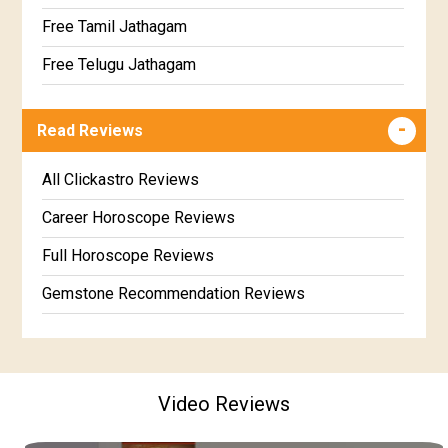
Revathi Star Horoscope
Jathakam Matching Telugu
Free Tamil Jathagam
Jathaka Porutham in Malayalam
Free Telugu Jathagam
Jataka matching in Kannada
Free Online Jathakam in Malayalam
Read Reviews
Marathi Kundali Matching
Free Kannada Jataka
Free Kundali Marathi
All Clickastro Reviews
Free Horoscope Gujarati
Career Horoscope Reviews
Full Horoscope Reviews
Gemstone Recommendation Reviews
Horoscope Compatibility Reviews
In-Depth Horoscope Reviews
Video Reviews
Marriage Horoscope Reviews
Super Horoscope Reviews