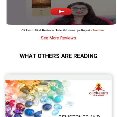
Education Horoscope Reviews
Wealth Horoscope Reviews
Yearly Predictions Reviews
Clickastro Hindi Review on Indepth Horoscope Report - 
Sushma
See More Reviews
Monthly Predictions Reviews
Future Book Reviews
WHAT OTHERS ARE READING
Saturn Transit Predictions Reviews
Yoga Predictions Reviews
Rahu Ketu Transit Predictions Reviews
Jupiter Transit Predictions Reviews
Free Horoscope Reviews
Free Horoscope Compatibility Reviews