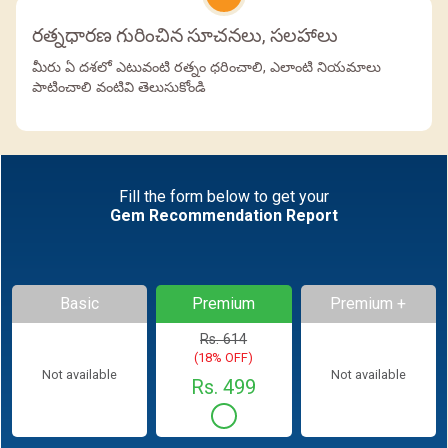
రత్నధారణ గురించిన సూచనలు, సలహాలు
మీరు ఏ దశలో ఎటువంటి రత్నం ధరించాలి, ఎలాంటి నియమాలు
పాటించాలి వంటివి తెలుసుకోండి
Fill the form below to get your
Gem Recommendation Report
Basic
Premium
Premium +
Rs. 614
(18% OFF)
Not available
Not available
Rs. 499