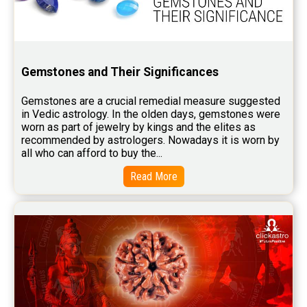
Free Personal Horoscope Reviews
Free Career Horoscope Reviews
Stock Market Predictions Reviews
Gemstones and Their Significances
Free Wealth Horoscope Reviews
Gemstones are a crucial remedial measure suggested 
Free Marriage Horoscope Reviews
in Vedic astrology. In the olden days, gemstones were 
worn as part of jewelry by kings and the elites as 
Free Star Horoscope Reviews
recommended by astrologers. Nowadays it is worn by 
all who can afford to buy the...
Baby Names Reviews
Read More
Free Chinese Horoscope Reviews
Free Chinese Compatibility Reviews
Free Feng Shui Reviews
Free Panchanga Predictions Reviews
Astrology Consultancy Reviews