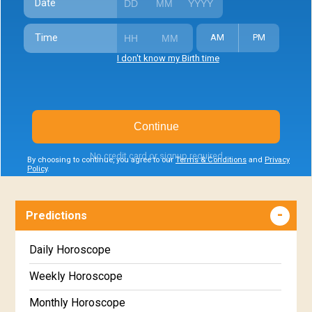
Date
Time
AM
PM
I don't know my Birth time
Continue
No credit card or signup required
By choosing to continue, you agree to our
Terms & Conditions
and
Privacy
Policy
.
Predictions
Daily Horoscope
Weekly Horoscope
Monthly Horoscope