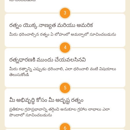
3
రత్నం యొక్క నాణ్యత మరియు అమరిక
మీరు ధరించాల్సిన రత్నం ఏ లోహంలో అమర్చాలో సూచించబడును
4
రత్నధారణకి ముందు చేయవలసినవి
మీరు రత్నాన్ని ఎప్పుడు ధరించాలి, ఎలా ధరించాలి వంటి విషయాలు
తెలుసుకోండి
5
మీ అభివృద్ధి కోసం మీ అదృష్ట రత్నం
ప్రతికూల గ్రహప్రభావాన్ని తగ్గించి అనుకూల గ్రహాల లాభాలు ఎలా
పొందాలో సూచించబడును
6