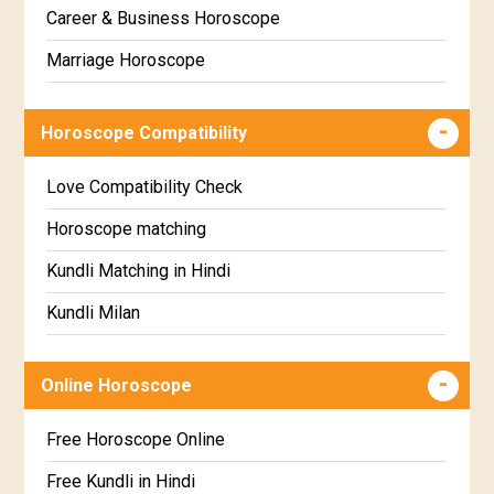
Swathi Star Horoscope
Sinhala
Career & Business Horoscope
Visakha Star Horoscope
Marriage Horoscope
Anuradha Star Horoscope
Wealth & Fortune Horoscope
Horoscope Compatibility
Jyeshta Star Horoscope
Education Horoscope
Moola Star Horoscope
Super Horoscope
Love Compatibility Check
Poorvashaada Star Horoscope
Future Book
Horoscope matching
Uttarashaada Star Horoscope
Numerology
Kundli Matching in Hindi
Sravana Star Horoscope
Kundli Milan
Dhanishta Star Horoscope
Free chinese compatibility
Online Horoscope
Satabhisha Star Horoscope
Free Kundli Matching
Poorvabhadra Star Horoscope
Kundali Matching
Free Horoscope Online
Uttarabhadra Star Horoscope
Jathaga Porutham
Free Kundli in Hindi