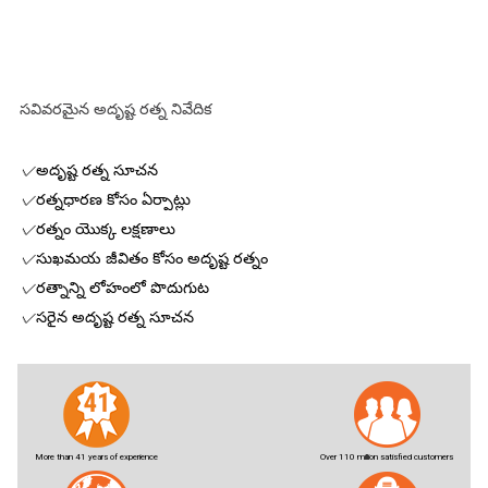
సవివరమైన అదృష్ట రత్న నివేదిక
✓
అదృష్ట రత్న సూచన
✓
రత్నధారణ కోసం ఏర్పాట్లు
✓
రత్నం యొక్క లక్షణాలు
✓
సుఖమయ జీవితం కోసం అదృష్ట రత్నం
✓
రత్నాన్ని లోహంలో పొదుగుట
✓
సరైన అదృష్ట రత్న సూచన
More than 41 years of experience
Over 110 million satisfied customers