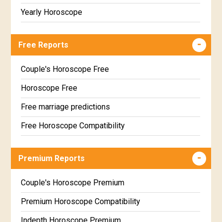
Yearly Horoscope
Free Reports
Couple's Horoscope Free
Horoscope Free
Free marriage predictions
Free Horoscope Compatibility
Career & Business Horoscope Free
Premium Reports
Wealth & Fortune Horoscope Free
Free Daily Rashiphal
Couple's Horoscope Premium
Free Weekly Rashifal
Premium Horoscope Compatibility
Free Star Horoscope
Indepth Horoscope Premium