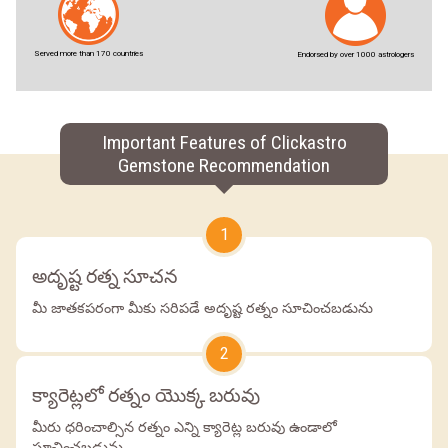
Served more than 170 countries
Endorsed by over 1000 astrologers
Important Features of Clickastro
Gemstone Recommendation
1
అదృష్ట రత్న సూచన
మీ జాతకపరంగా మీకు సరిపడే అదృష్ట రత్నం సూచించబడును
2
క్యారెట్లలో రత్నం యొక్క బరువు
మీరు ధరించాల్సిన రత్నం ఎన్ని క్యారెట్ల బరువు ఉండాలో
సూచించబడును