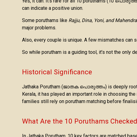
Yes, it can. It’s rare for all 10 poruthams (10 പൊരുത്
can indicate a positive union.
Some poruthams like
Rajju, Dina, Yoni, and Mahendra
major problems.
Also, every couple is unique. A few mismatches can s
So while porutham is a guiding tool, it’s not the only d
Historical Significance
Jathaka Porutham (ജാതക പൊരുത്തം) is deeply rooted in
Kerala, it has played an important role in choosing the 
families still rely on porutham matching before finalis
What Are the 10 Poruthams Checked
In Jathaka Porutham, 10 key factors are matched bas