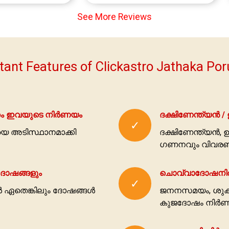
See More Reviews
tant Features of Clickastro Jathaka Po
്തം ഇവയുടെ നിര്‍ണയം
ദക്ഷിണേന്ത്യന്‍ /
✓
വയെ അടിസ്ഥാനമാക്കി
ദക്ഷിണേന്ത്യന്‍,
ഗണനവും വിവരണവ
 ദോഷങ്ങളും
ചൊവ്വാദോഷനിര
✓
‍ ഏതെങ്കിലും ദോഷങ്ങള്‍
ജനനസമയം, ശുക്രന
കുജദോഷം നിര്‍ണയ