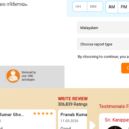
ടെ നിര്‍ണയം
AM
PM
By choosing to continue, you a
WRITE REVIEW
306,839
Ratings
Testimonials 
★★★★★
★★★★
Pranab Kumar Ghorai
Pranab Kumar Ghorai
Sri. Kanipp
6
11-05-2026
od
Good