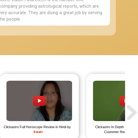
company providing astrological reports, which are
very accurate. They are doing a great job by serving
the people.
Clickastro Full Horoscope Review in Hindi by 
Clickastro In Depth Horosco
Swati
Customer Review by 