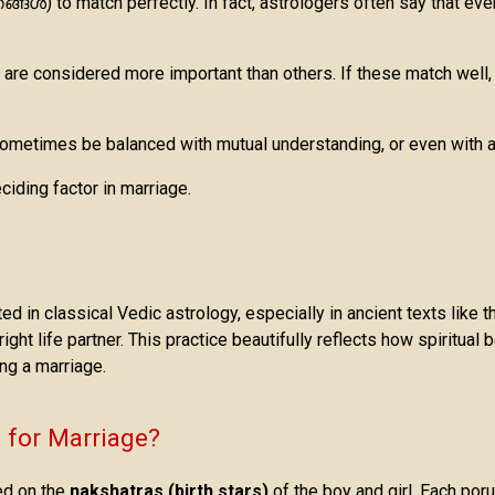
തങ്ങൾ) to match perfectly. In fact, astrologers often say that ev
are considered more important than others. If these match well
ometimes be balanced with mutual understanding, or even with a
eciding factor in marriage.
 classical Vedic astrology, especially in ancient texts like th
right life partner. This practice beautifully reflects how spiritua
ing a marriage.
 for Marriage?
ed on the
nakshatras (birth stars)
of the boy and girl. Each por