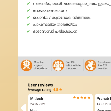
✓
നക്ഷത്രം, രാശി, ജാതകപ്പൊരുത്തം ഇവയു
✓
ദോഷപരിശോധന
✓
ചൊവ്വ / കുജദോഷ നിര്‍ണയം
✓
പാപസാമ്യ താരതമ്യം
✓
ദശാസന്ധി പരിശോധന
User reviews
Average rating:
4.8 ★
★★★★★
Mitlesh
24-05-2026
14-05-202
Nice 
Very go