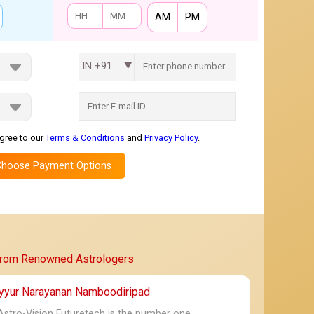
AM
PM
IN +91
gree to our
Terms & Conditions
and
Privacy Policy
.
From Renowned Astrologers
★
★★★★★
Pranab Kumar Ghorai
Nakaraju Teja Veera
ayyur Narayanan Namboodiripad
10-05-2026
24-04-2026
Astro-Vision Futuretech is the number one
Very good
Good 