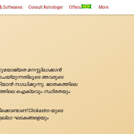
& Softwares
Consult Astrologer
Offers
More
അനുയോജ്യത മനസ്സിലാക്കാൻ
 ചെയ്യുന്നതിലൂടെ അവരുടെ
ിയാൻ സാധിക്കുന്നു. ജാതകത്തിലെ
തത്തിലെ ഐക്യവും സ്ഥിരതയും
ൊണ്ടാണ് Clickastro-യുടെ
യ എല്ലാ ഘടകങ്ങളെയും