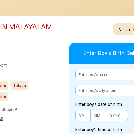
 IN MALAYALAM
Variant
Enter Boy's Birth Det
port
thi
Telugu
athi
Enter boy's date of birth
:
306,839
്‍
Enter boy's time of birth