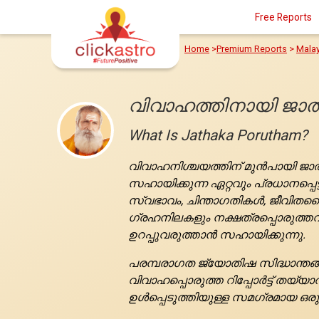
Free Reports
Home
>
Premium Reports
>
Mala
വിവാഹത്തിനായി ജാ
What Is Jathaka Porutham?
വിവാഹനിശ്ചയത്തിന് മുൻപായി ജാത
സഹായിക്കുന്ന ഏറ്റവും പ്രധാനപ
സ്വഭാവം, ചിന്താഗതികൾ, ജീവിതശൈ
ഗ്രഹനിലകളും നക്ഷത്രപ്പൊരുത്ത
ഉറപ്പുവരുത്താൻ സഹായിക്കുന്നു.
പരമ്പരാഗത ജ്യോതിഷ സിദ്ധാന്തങ്
വിവാഹപ്പൊരുത്ത റിപ്പോർട്ട് തയ്യ
ഉൾപ്പെടുത്തിയുള്ള സമഗ്രമായ ഒരു 