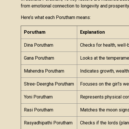
from emotional connection to longevity and prosperity
Here’s what each Porutham means:
Porutham
Explanation
Dina Porutham
Checks for health, well-
Gana Porutham
Looks at the temperament
Mahendra Porutham
Indicates growth, wealth
Stree-Deergha Porutham
Focuses on the girl’s we
Yoni Porutham
Represents physical compa
Rasi Porutham
Matches the moon signs
Rasyadhipathi Porutham
Checks if the lords (pla