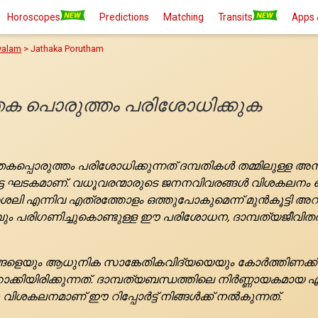
Horoscopes
Predictions
Matching
Transits
Apps 
yalam
> Jathaka Porutham
തക പൊരുത്തം പരിശോധിക്കുക
കപ്പൊരുത്തം പരിശോധിക്കുന്നത് ദമ്പതികൾ തമ്മിലുള്ള 
്പെട്ട ഘടകമാണ്. വധൂവരന്മാരുടെ ജനനവിവരങ്ങൾ വിശകലനം
ലി എന്നിവ എത്രത്തോളം ഒത്തുപോകുമെന്ന് മുൻകൂട്ടി അറ
വും പരിഗണിച്ചുകൊണ്ടുള്ള ഈ പരിശോധന, ദാമ്പത്യജീവി
ങളെയും ആധുനിക സാങ്കേതികവിദ്യയെയും കോർത്തിണക്കിക്ക
ാറാക്കിയിരിക്കുന്നത്. ദാമ്പത്യബന്ധത്തിലെ നിർണ്ണായകമാ
വിശകലനമാണ് ഈ റിപ്പോർട്ട് നിങ്ങൾക്ക് നൽകുന്നത്.