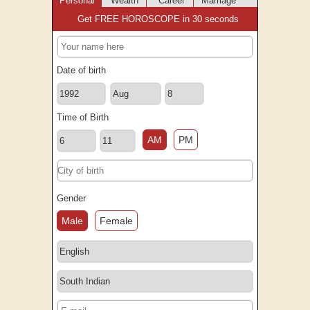
Personal
Wealth
Career
Marriage
Get FREE HOROSCOPE in 30 seconds
Date of birth
Time of Birth
AM
PM
Gender
Male
Female