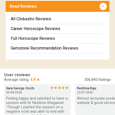
Read Reviews
Marathi Kundali Matching
Free Kannada Jataka
Free Kundali Marathi
All Clickastro Reviews
Free Horoscope Gujarati
Career Horoscope Reviews
Full Horoscope Reviews
Gemstone Recommendation Reviews
Horoscope Compatibility Reviews
In-Depth Horoscope Reviews
User reviews
Marriage Horoscope Reviews
Average rating:
4.8 ★
306,840
Ratings
Super Horoscope Reviews
★★★★★
Sara George. Kochi
Reshma Raju
05-08-2026
22-07-2026
Education Horoscope Reviews
Feeling happy and satisfied to have a 
Almost accurate predict
session with Dr Neelima Shegawat 
website & good service
Wealth Horoscope Reviews
.Though I started the session on a 
negative note was able to end with 