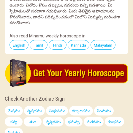
ఉంటారు. వినోదం కోసం డబ్బులు, వనరులు వచ్చి పడతాయి. మీ
స్నేహితులతో సరదాగా గడుపుతారు. మీరు తెలివైన అపాయాలను
కొనుగొంటారు, వాటిని పరిష్కరించడంలో మీలోని మిమ్మల్ని మరింతగా
కనుగొంటారు.
Also read Minamu weekly horoscope in :
English
Tamil
Hindi
Kannada
Malayalam
Check Another Zodiac Sign
మేషము
వృషభము
మిథునము
కర్కాటకము
సింహము
కన్య
తుల
వృశ్చికము
ధనుస్సు
మకరము
కుంభము
మీనము