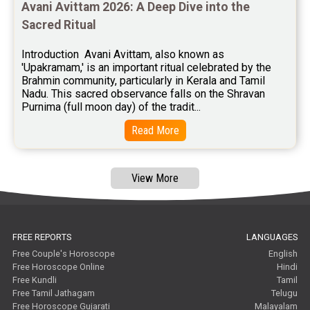
Avani Avittam 2026: A Deep Dive into the 
Sacred Ritual
Introduction  Avani Avittam, also known as 
'Upakramam,' is an important ritual celebrated by the 
Brahmin community, particularly in Kerala and Tamil 
Nadu. This sacred observance falls on the Shravan 
Purnima (full moon day) of the tradit...
Read More
View More
FREE REPORTS
LANGUAGES
Free Couple's Horoscope
English
Free Horoscope Online
Hindi
Free Kundli
Tamil
Free Tamil Jathagam
Telugu
Free Horoscope Gujarati
Malayalam