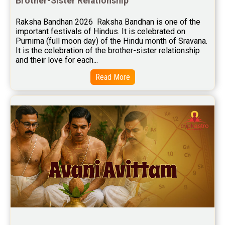
Brother-Sister Relationship
Free Wealth Horoscope Reviews
Raksha Bandhan 2026  Raksha Bandhan is one of the 
Free Marriage Horoscope Reviews
important festivals of Hindus. It is celebrated on 
Purnima (full moon day) of the Hindu month of Sravana. 
Free Star Horoscope Reviews
It is the celebration of the brother-sister relationship 
and their love for each...
Baby Names Reviews
Read More
Free Chinese Horoscope Reviews
Free Chinese Compatibility Reviews
Free Feng Shui Reviews
Free Panchanga Predictions Reviews
Astrology Consultancy Reviews
Free Janam Kundali Reviews
Free Astrology Reviews
Free Tamil Jathagam Reviews