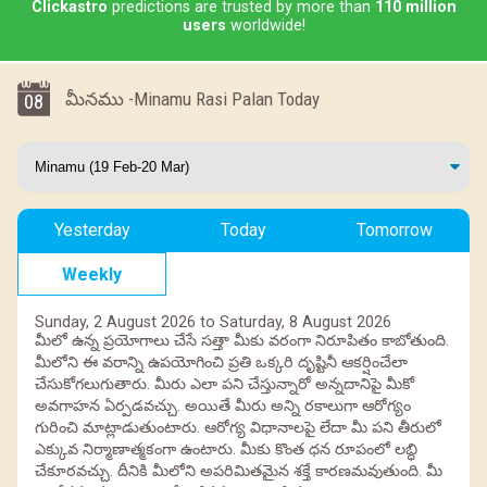
Clickastro
predictions are trusted by more than
110 million
users
worldwide!
మీనము -Minamu Rasi Palan Today
08
Yesterday
Today
Tomorrow
Weekly
Sunday, 2 August 2026 to Saturday, 8 August 2026
మీలో ఉన్న ప్రయోగాలు చేసే సత్తా మీకు వరంగా నిరూపితం కాబోతుంది.
మీలోని ఈ వరాన్ని ఉపయోగించి ప్రతి ఒక్కరి దృష్టినీ ఆకర్షించేలా
చేసుకోగలుగుతారు. మీరు ఎలా పని చేస్తున్నారో అన్నదానిపై మీకో
అవగాహన ఏర్పడవచ్చు. అయితే మీరు అన్ని రకాలుగా ఆరోగ్యం
గురించి మాట్లాడుతుంటారు. ఆరోగ్య విధానాలపై లేదా మీ పని తీరులో
ఎక్కువ నిర్మాణాత్మకంగా ఉంటారు. మీకు కొంత ధన రూపంలో లబ్ధి
చేకూరవచ్చు. దీనికి మీలోని అపరిమితమైన శక్తే కారణమవుతుంది. మీ