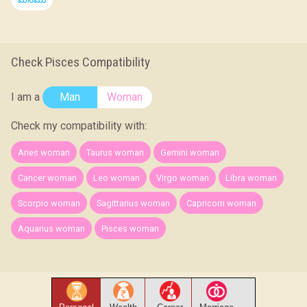
Check Pisces Compatibility
I am a
Man
Woman
Check my compatibility with:
Aries woman
Taurus woman
Gemini woman
Cancer woman
Leo woman
Virgo woman
Libra woman
Scorpio woman
Sagittarius woman
Capricorn woman
Aquarius woman
Pisces woman