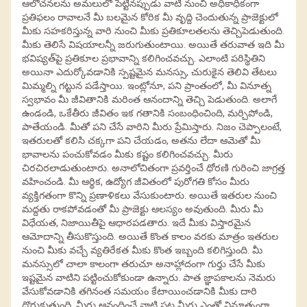
ఆలోచనలను అమలులో పెట్టినప్పుడు వాటి నుంచి అధికాధికంగా
ప్రతిఫలం రావాలనే మీ బలమైన కోరిక మీ వృద్ది చెందుతున్న ప్రాజెక్టులో
మీకు సహకరిస్తున్న వారి నుంచి మీకు ప్రతికూలతలను తెచ్చిపెడుతుంది.
మీకు తెలిసే విషయాలన్నీ జరుగుతుంటాయి. అయితే తరువాత ఇది మీ
భవిష్యత్‌పై ప్రతికూల ప్రభావాన్ని కలిగించవచ్చు. ఎలాంటి పరిస్థితిని
అయినా ఎదుర్కోవడానికి స్పష్టమైన మనస్సు, చురుకైన తెలివి తేటలు
మిమ్మల్ని గట్టున పడేస్తాయి. ఇంట్లోనూ, పని ప్రాంతంలో, మీ వినూత్న
స్వభావం మీ జీవితానికి మరింత ఆనందాన్ని తెచ్చి పెడుతుంది. అలాగే
ఉండండి, ఒకేతీరు జీవితం ఇక గతానికి సంబంధించింది, మర్చిపోండి,
పాతేయండి. మీతో పని చేసే వారిని మీరు ప్రేమిస్తారు. నిజం చెప్పాలంటే,
ఇతరులతో కలిసి చక్కగా పని చేయడం, అతను లేదా ఆమెతో మీ
భావాలను పంచుకోవడం మీకు కష్టం కలిగించవచ్చు. మీరు
చిరచిరలాడుతుంటారు. అనాలోచితంగా ప్రవర్తించే ధోరణి గురించి జాగ్రత్త
వహించండి. మీ ఆర్థిక, ఉద్యోగ జీవితంలో పురోగతి కోసం మీరు
వ్యక్తిగతంగా కొన్ని ప్రణాళికలు వేసుకుంటారు. అయితే ఇతరుల నుంచి
మద్దతు రాకపోవడంతో మీ ప్రాజెక్టు ఆలస్యం అవుతుంది. మీరు మీ
విధేయత, నిజాయితీపై ఆధారపడతారు. ఇదే మీకు విస్తారమైన
ఆమోదాన్ని తీసుకొస్తుంది. అయితే కొంత కాలం వరకు మాత్రం ఇతరుల
నుంచి మీకు వచ్చే వ్యతిరేకత మీకు కొంత ఇబ్బంది కలిగిస్తుంది. మీ
మనస్సులో చాలా కాలంగా తరుచూ అనాహ్లాదంగా గుర్తు చేసే మీకు
ఇష్టమైన వాటిని పట్టించుకోకుండా ఉన్నారు. పాత జ్ఞాపకాలను నెమరు
వేసుకోవడానికి తగినంత సమయం కేటాయించడానికి మీకు దారి
దొరుకుతుంది. మీరు ఆనందించే వాటి పట్ల మీరు ఎంతో వినూత్నంగా