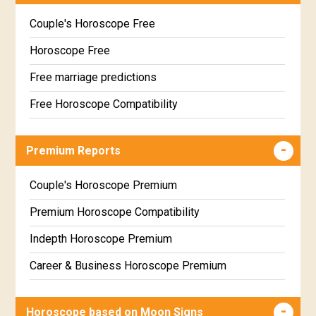
Couple's Horoscope Free
Horoscope Free
Free marriage predictions
Free Horoscope Compatibility
Career & Business Horoscope Free
Premium Reports
Wealth & Fortune Horoscope Free
Free Daily Rashiphal
Couple's Horoscope Premium
Free Weekly Rashifal
Premium Horoscope Compatibility
Free Star Horoscope
Indepth Horoscope Premium
Free panchanga Predictions
Career & Business Horoscope Premium
Free Love Compatibility
Numerology Premium Report
Horoscope based on Moon Signs