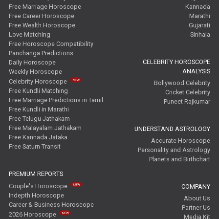
Free Marriage Horoscope
Kannada
Free Career Horoscope
Marathi
Free Wealth Horoscope
Gujarati
Love Matching
Sinhala
Free Horoscope Compatibility
Panchanga Predictions
CELEBRITY HOROSCOPE
Daily Horoscope
ANALYSIS
Weekly Horoscope
Celebrity Horoscope
Bollywood Celebrity
Free Kundli Matching
Cricket Celebrity
Free Marriage Predictions in Tamil
Puneet Rajkumar
Free Kundli in Marathi
Free Telugu Jathakam
Free Malayalam Jathakam
UNDERSTAND ASTROLOGY
Free Kannada Jataka
Accurate Horoscope
Free Saturn Transit
Personality and Astrology
Planets and Birthchart
PREMIUM REPORTS
Couple's Horoscope
COMPANY
Indepth Horoscope
About Us
Career & Business Horoscope
Partner Us
2026 Horoscope
Media Kit