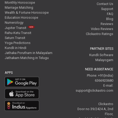
Monthly Horoscope
Contact Us
Marriage Matching
Support
Wealth & Fortune Horoscope
FAQ
Education Horoscope
Blog
Numerology
Reviews
Jupiter Transit
Video Reviews
Rahu-Ketu Transit
Clickastro Ratings
Saturn Transit
Yoga Predictions
Kundli in Hindi
PARTNER SITES
Jathaka Porutham in Malayalam
Kundli Software
Jathakam Matching in Telugu
Malayogam
NEED ASSISTANCE
APPS
Phone: +91(India)
6366920680
E-mail:
support@clickastro.com
Clickastro
Door no 39/2424 A, 2nd
Floor,