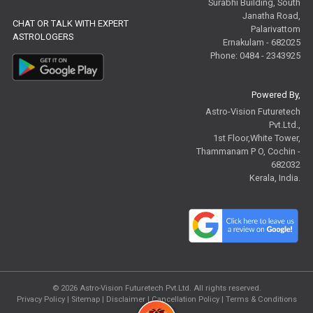
Surabhi Building, South
Janatha Road,
CHAT OR TALK WITH EXPERT
Palarivattom
ASTROLOGERS
Ernakulam - 682025
Phone: 0484 - 2343925
Powered By,
Astro-Vision Futuretech
Pvt.Ltd.,
1st Floor,White Tower,
Thammanam P O, Cochin -
682032
Kerala, India.
© 2026
Astro-Vision Futuretech Pvt.Ltd.
All rights reserved.
Privacy Policy
|
Sitemap |
Disclaimer
|
Cancellation Policy
|
Terms & Conditions