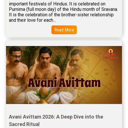
Free Marriage Horoscope Reviews
important festivals of Hindus. It is celebrated on 
Purnima (full moon day) of the Hindu month of Sravana. 
Free Star Horoscope Reviews
It is the celebration of the brother-sister relationship 
and their love for each...
Baby Names Reviews
Read More
Free Chinese Horoscope Reviews
Free Chinese Compatibility Reviews
Free Feng Shui Reviews
Free Panchanga Predictions Reviews
Astrology Consultancy Reviews
Free Janam Kundali Reviews
Free Astrology Reviews
Free Tamil Jathagam Reviews
Avani Avittam 2026: A Deep Dive into the 
Sacred Ritual