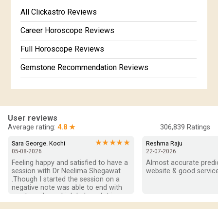
Free Kundali Marathi
All Clickastro Reviews
Free Horoscope Gujarati
Career Horoscope Reviews
Full Horoscope Reviews
Gemstone Recommendation Reviews
Horoscope Compatibility Reviews
In-Depth Horoscope Reviews
User reviews
Marriage Horoscope Reviews
Average rating:
4.8 ★
306,839
Ratings
Super Horoscope Reviews
★★★★★
Sara George. Kochi
Reshma Raju
05-08-2026
22-07-2026
Education Horoscope Reviews
Feeling happy and satisfied to have a 
Almost accurate predict
session with Dr Neelima Shegawat 
website & good service
Wealth Horoscope Reviews
.Though I started the session on a 
negative note was able to end with 
positive vibes which helps a lot in 
Yearly Predictions Reviews
moving forward. She patiently 
listened and was able to answer my 
Monthly Predictions Reviews