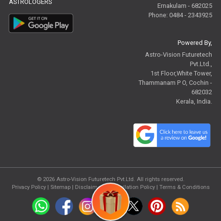
ASTROLOGERS
Ernakulam - 682025
Phone: 0484 - 2343925
Powered By,
Astro-Vision Futuretech
Pvt.Ltd.,
1st Floor,White Tower,
Thammanam P O, Cochin -
682032
Kerala, India.
© 2026
Astro-Vision Futuretech Pvt.Ltd.
All rights reserved.
Privacy Policy
|
Sitemap |
Disclaimer
|
Cancellation Policy
|
Terms & Conditions