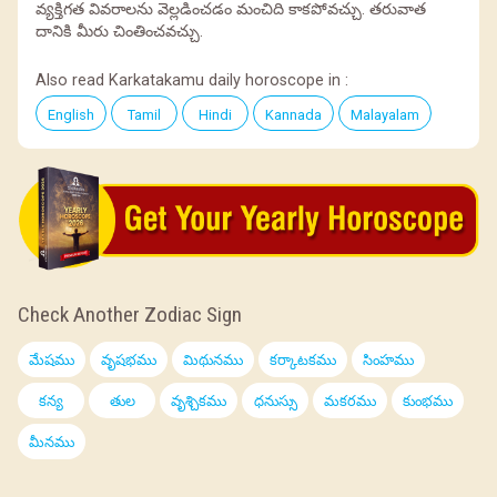
వ్యక్తిగత వివరాలను వెల్లడించడం మంచిది కాకపోవచ్చు. తరువాత
దానికి మీరు చింతించవచ్చు.
Also read Karkatakamu daily horoscope in :
English
Tamil
Hindi
Kannada
Malayalam
Check Another Zodiac Sign
మేషము
వృషభము
మిథునము
కర్కాటకము
సింహము
కన్య
తుల
వృశ్చికము
ధనుస్సు
మకరము
కుంభము
మీనము