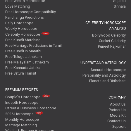
Free Wealth Horoscope
Gujarati
Love Matching
Sinhala
Free Horoscope Compatibility
Panchanga Predictions
CELEBRITY HOROSCOPE
Daily Horoscope
ANALYSIS
Weekly Horoscope
Celebrity Horoscope
Bollywood Celebrity
Free Kundli Matching
Cricket Celebrity
Free Marriage Predictions in Tamil
Puneet Rajkumar
Free Kundli in Marathi
Free Telugu Jathakam
Free Malayalam Jathakam
UNDERSTAND ASTROLOGY
Free Kannada Jataka
Accurate Horoscope
Free Saturn Transit
Personality and Astrology
Planets and Birthchart
PREMIUM REPORTS
Couple's Horoscope
COMPANY
Indepth Horoscope
About Us
Career & Business Horoscope
Partner Us
2026 Horoscope
Media Kit
Monthly Horoscope
Contact Us
Marriage Matching
Support
Wealth & Fortune Horoscope