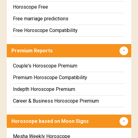
Horoscope Free
Free marriage predictions
Free Horoscope Compatibility
Career & Business Horoscope Free
Premium Reports
Wealth & Fortune Horoscope Free
Free Daily Rashiphal
Couple's Horoscope Premium
Free Weekly Rashifal
Premium Horoscope Compatibility
Free Star Horoscope
Indepth Horoscope Premium
Free panchanga Predictions
Career & Business Horoscope Premium
Free Love Compatibility
Numerology Premium Report
Horoscope based on Moon Signs
Free Chinese Horoscope
Marriage Horoscope Premium
Free Personal Horoscope
Premium Gem Recommendation Report
Mesha Weekly Horoscope