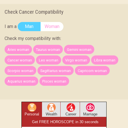
Check Cancer Compatibility
I am a
Man
Woman
Check my compatibility with:
Aries woman
Taurus woman
Gemini woman
Cancer woman
Leo woman
Virgo woman
Libra woman
Scorpio woman
Sagittarius woman
Capricorn woman
Aquarius woman
Pisces woman
Personal
Wealth
Career
Marriage
Get FREE HOROSCOPE in 30 seconds