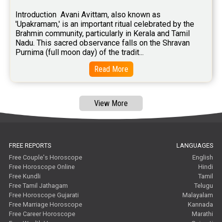
Introduction  Avani Avittam, also known as 
'Upakramam,' is an important ritual celebrated by the 
Brahmin community, particularly in Kerala and Tamil 
Nadu. This sacred observance falls on the Shravan 
Purnima (full moon day) of the tradit...
Read More
View More
FREE REPORTS
LANGUAGES
Free Couple's Horoscope
English
Free Horoscope Online
Hindi
Free Kundli
Tamil
Free Tamil Jathagam
Telugu
Free Horoscope Gujarati
Malayalam
Free Marriage Horoscope
Kannada
Free Career Horoscope
Marathi