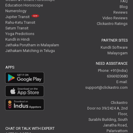
FAQ
Education Horoscope
Blog
Numerology
Reviews
Jupiter Transit
Video Reviews
Rahu-Ketu Transit
Clickastro Ratings
Saturn Transit
Yoga Predictions
Kundli in Hindi
PARTNER SITES
Jathaka Porutham in Malayalam
Kundli Software
Jathakam Matching in Telugu
Malayogam
NEED ASSISTANCE
APPS
Phone: +91(India)
6366920680
E-mail:
support@clickastro.com
Clickastro
Door no 39/2424 A, 2nd
Floor,
Surabhi Building, South
Janatha Road,
CHAT OR TALK WITH EXPERT
Palarivattom