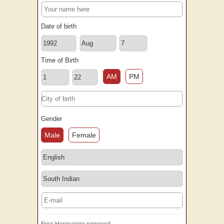
Date of birth
Time of Birth
AM
PM
Gender
Male
Female
Free Horoscope powered