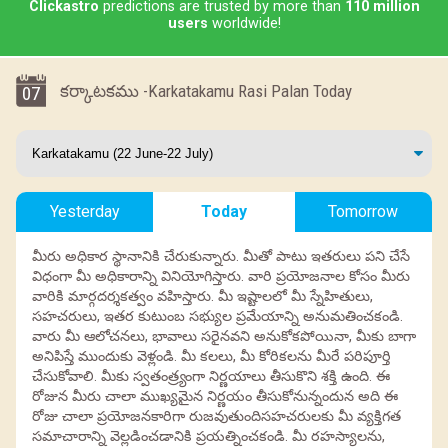
Clickastro
predictions are trusted by more than
110 million
users
worldwide!
కర్కాటకము -Karkatakamu Rasi Palan Today
07
Yesterday
Today
Tomorrow
మీరు అధికార స్థానానికి చేరుకున్నారు. మీతో పాటు ఇతరులు పని చేసే
విధంగా మీ అధికారాన్ని వినియోగిస్తారు. వారి ప్రయోజనాల కోసం మీరు
వారికి మార్గదర్శకత్వం వహిస్తారు. మీ ఇష్టాలలో మీ స్నేహితులు,
సహచరులు, ఇతర కుటుంబ సభ్యుల ప్రమేయాన్ని అనుమతించకండి.
వారు మీ ఆలోచనలు, భావాలు సరైనవని అనుకోకపోయినా, మీకు బాగా
అనిపిస్తే ముందుకు వెళ్లండి. మీ కలలు, మీ కోరికలను మీరే పరిపూర్తి
చేసుకోవాలి. మీకు స్వతంత్ర్యంగా నిర్ణయాలు తీసుకొని శక్తి ఉంది. ఈ
రోజున మీరు చాలా ముఖ్యమైన నిర్ణయం తీసుకోనున్నందున అది ఈ
రోజు చాలా ప్రయోజనకారిగా రుజవుతుందిసహచరులకు మీ వ్యక్తిగత
సమాచారాన్ని వెల్లడించడానికి ప్రయత్నించకండి. మీ రహస్యాలను,