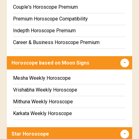
Free Daily Rashiphal
Couple's Horoscope Premium
Free Weekly Rashifal
Premium Horoscope Compatibility
Free Star Horoscope
Indepth Horoscope Premium
Free panchanga Predictions
Career & Business Horoscope Premium
Free Love Compatibility
Numerology Premium Report
Horoscope based on Moon Signs
Free Chinese Horoscope
Marriage Horoscope Premium
Free Personal Horoscope
Premium Gem Recommendation Report
Mesha Weekly Horoscope
Free Chinese Compatibility
Premium Ugadi Prediction
Vrishabha Weekly Horoscope
Free Numerology Report
Premium Yoga Predictions
Mithuna Weekly Horoscope
Free Feng Shui
Premium Super Horoscope
Karkata Weekly Horoscope
Free Today's Panchang
Premium Monthly Horoscope
Simha Weekly Horoscope
Star Horoscope
Premium Yearly Horoscope
Kanya Weekly Horoscope