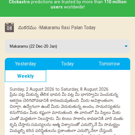
Clickastro
predictions are trusted by more than
110 million
users
worldwide!
మకరము -Makaramu Rasi Palan Today
08
Yesterday
Today
Tomorrow
Weekly
Sunday, 2 August 2026 to Saturday, 8 August 2026
ప్రేమ పట్ల మీకున్న తేలిక భావన మీ పట్ల మీ భాగస్వామి పెంచుకున్న
ఆకర్షణ చెరిగిపోవడానికి కారణమవుతుంది. మీరు అవిశ్రాంతంగా,
చిరాగ్గా, ఉద్వేగంగా ఉంటే మీరు వెదుకుతున్న అందం, సామరస్యతను
కనుగొనడం మీకు కష్టంగా మారుతుంది. ఈ వారంలో మీ పిల్లలు మీకు
ఎంతో మద్దతుగా నిలుస్తారు. మీ కలలు సాకారం కావడానికి వారి వంతు
కృషి చేస్తారు.సమస్యలను ఆత్మ విశ్వాసంతో ఎదుర్కొనే మీ సామర్థ్యం
మిమ్మల్ని కఠిన పరిస్థితులను ప్రశాంతంగా ఎదుర్కొనేలా చేస్తుంది.