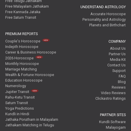
Free Telugu Jathakam
Free Malayalam Jathakam
UNDERSTAND ASTROLOGY
Free Kannada Jataka
Accurate Horoscope
Free Saturn Transit
Personality and Astrology
Planets and Birthchart
PREMIUM REPORTS
Couple's Horoscope
COMPANY
Indepth Horoscope
About Us
Career & Business Horoscope
Partner Us
2026 Horoscope
Media Kit
Monthly Horoscope
Contact Us
Marriage Matching
Support
Wealth & Fortune Horoscope
FAQ
Education Horoscope
Blog
Numerology
Reviews
Jupiter Transit
Video Reviews
Rahu-Ketu Transit
Clickastro Ratings
Saturn Transit
Yoga Predictions
Kundli in Hindi
PARTNER SITES
Jathaka Porutham in Malayalam
Kundli Software
Jathakam Matching in Telugu
Malayogam