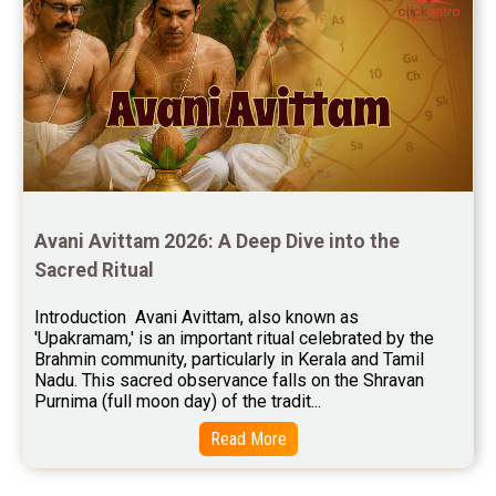
Free Feng Shui Reviews
Free Panchanga Predictions Reviews
Astrology Consultancy Reviews
Free Janam Kundali Reviews
Free Astrology Reviews
Free Tamil Jathagam Reviews
Avani Avittam 2026: A Deep Dive into the 
Sacred Ritual
Introduction  Avani Avittam, also known as 
'Upakramam,' is an important ritual celebrated by the 
Brahmin community, particularly in Kerala and Tamil 
Nadu. This sacred observance falls on the Shravan 
Purnima (full moon day) of the tradit...
Read More