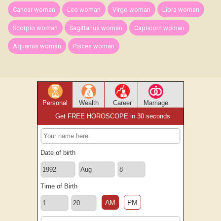
Cancer woman
Leo woman
Virgo woman
Libra woman
Scorpio woman
Sagittarius woman
Capricorn woman
Aquarius woman
Pisces woman
Personal
Wealth
Career
Marriage
Get FREE HOROSCOPE in 30 seconds
Date of birth
Time of Birth
AM
PM