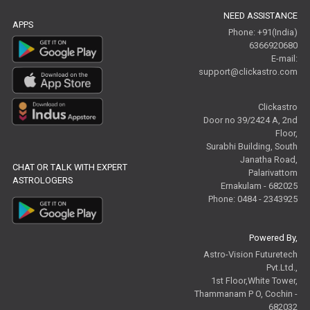
NEED ASSISTANCE
APPS
Phone: +91(India)
6366920680
E-mail:
support@clickastro.com
Clickastro
Door no 39/2424 A, 2nd
Floor,
Surabhi Building, South
Janatha Road,
CHAT OR TALK WITH EXPERT
Palarivattom
ASTROLOGERS
Ernakulam - 682025
Phone: 0484 - 2343925
Powered By,
Astro-Vision Futuretech
Pvt.Ltd.,
1st Floor,White Tower,
Thammanam P O, Cochin -
682032