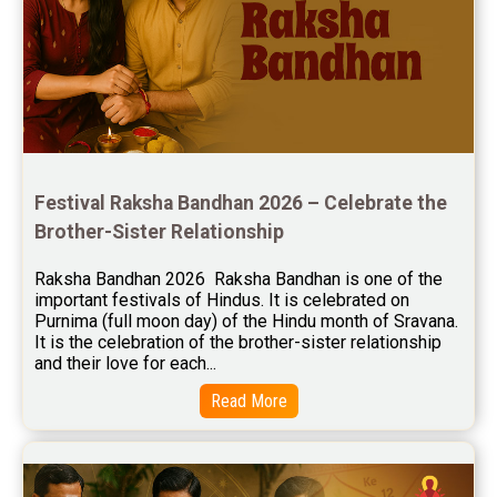
Free Horoscope Reviews
Free Horoscope Compatibility Reviews
Free Personal Horoscope Reviews
Free Career Horoscope Reviews
Festival Raksha Bandhan 2026 – Celebrate the 
Stock Market Predictions Reviews
Brother-Sister Relationship
Free Wealth Horoscope Reviews
Raksha Bandhan 2026  Raksha Bandhan is one of the 
Free Marriage Horoscope Reviews
important festivals of Hindus. It is celebrated on 
Purnima (full moon day) of the Hindu month of Sravana. 
Free Star Horoscope Reviews
It is the celebration of the brother-sister relationship 
and their love for each...
Baby Names Reviews
Read More
Free Chinese Horoscope Reviews
Free Chinese Compatibility Reviews