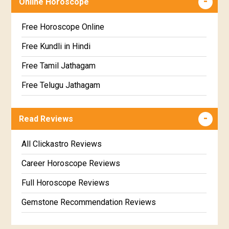
Online Horoscope
Satabhisha Star Horoscope
Free Kundli Matching
Poorvabhadra Star Horoscope
Kundali Matching
Free Horoscope Online
Uttarabhadra Star Horoscope
Jathaga Porutham
Free Kundli in Hindi
Revathi Star Horoscope
Jathakam Matching Telugu
Free Tamil Jathagam
Jathaka Porutham in Malayalam
Free Telugu Jathagam
Jataka matching in Kannada
Free Online Jathakam in Malayalam
Read Reviews
Marathi Kundali Matching
Free Kannada Jataka
Free Kundali Marathi
All Clickastro Reviews
Free Horoscope Gujarati
Career Horoscope Reviews
Full Horoscope Reviews
Gemstone Recommendation Reviews
Horoscope Compatibility Reviews