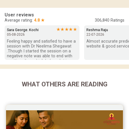
In-Depth Horoscope Reviews
User reviews
Marriage Horoscope Reviews
Average rating:
4.8 ★
306,840
Ratings
Super Horoscope Reviews
★★★★★
Sara George. Kochi
Reshma Raju
05-08-2026
22-07-2026
Education Horoscope Reviews
Feeling happy and satisfied to have a 
Almost accurate predict
session with Dr Neelima Shegawat 
website & good service
Wealth Horoscope Reviews
.Though I started the session on a 
negative note was able to end with 
positive vibes which helps a lot in 
Yearly Predictions Reviews
moving forward. She patiently 
listened and was able to answer my 
Monthly Predictions Reviews
queries with proper advice Which 
helped  a lot in  ending the session 
WHAT OTHERS ARE READING
Future Book Reviews
on a happy  and satisfied note.. Hope  
to keep in touch .Thank you ma’am 
Saturn Transit Predictions Reviews
once again for the wonderful 
session.
Yoga Predictions Reviews
Rahu Ketu Transit Predictions Reviews
Jupiter Transit Predictions Reviews