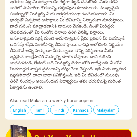
ఇతరుల పట్ల మీ ఉద్వేగాలను గట్టిగా కట్టడి చేసుకోండి. మీరు కలిసే
వారిలో మహిళలు గౌరవాన్ని, గుర్తింపును పొందుతారు. ముఖ్యమైన
సందర్భాల్లో మిమ్మల్ని మీరు ఆకర్షణీయంగా ఉంచుకుంటారు. మీ
భార్యతో చిన్నపాటి అపార్థాలు మీ జీవితాన్ని నిస్సారంగా మారుస్తాయి.
వాటి గురించి మాట్లాడడానికి దారులు వెదకండి, దీంతో మీరిద్దరు
తేటపడడంతో, మీ సంతోష దినాలు తిరిగి వెనక్కి వస్తాయి.
అనూహ్యమైన వ్యక్తి నుంచి అనూహ్యమైన ప్రేమ ప్రకటన మీ మనస్సుకి
అదనపు శక్తిని, సంతోషాన్ని తీసుకొస్తాయి. దానిపై ఆలోచించి, నిర్ణయం
తీసుకొనే అన్ని హక్కులూ మీకున్నాయి. కొన్ని పరిస్థితులు మీకు
ఇష్టమైన కాలక్షేపానికి మిమ్మల్ని దూరం చేస్తాయి. దాని గురించి
బాధపడకండి, లేదంటే అది మిమ్మల్ని దిగులులోకి లాగేస్తుంది. మీలోని
హేతుబద్దత వాస్తవ ప్రపంచాన్ని దర్శించేలా చేస్తుంది. ఇది మీకు వ్యాపార
వ్యవహరాల్లో చాలా బాగా పనికొస్తుంది. ఇది మీ జీవితంలో మలుపు
తిరిగే సందర్భం అయినందున విద్యార్థులు తమ చదువులపై మరింత
ఏకాగ్రతను ఉంచాలి.
Also read Makaramu weekly horoscope in :
English
Tamil
Hindi
Kannada
Malayalam