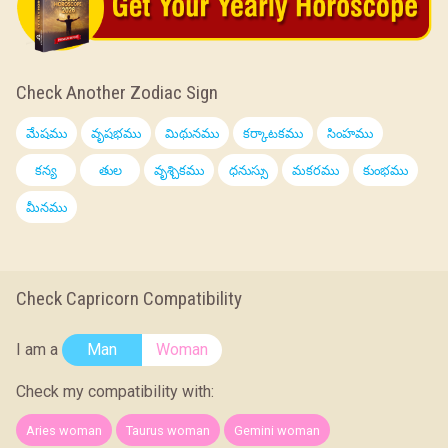
Check Another Zodiac Sign
మేషము
వృషభము
మిథునము
కర్కాటకము
సింహము
కన్య
తుల
వృశ్చికము
ధనుస్సు
మకరము
కుంభము
మీనము
Check Capricorn Compatibility
I am a
Man
Woman
Check my compatibility with:
Aries woman
Taurus woman
Gemini woman