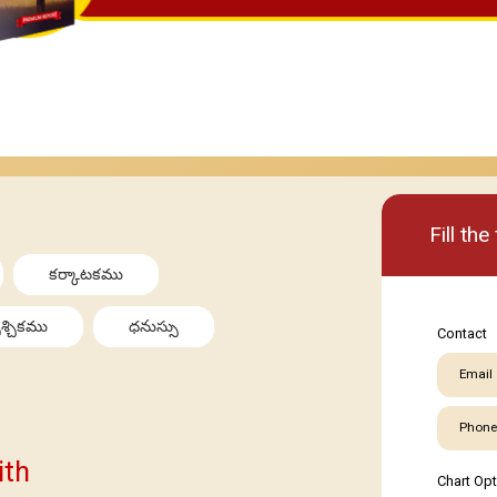
Basic
Premi
Fill th
కర్కాటకము
శ్చికము
ధనుస్సు
Contact
Email
Phone
ith
Chart Op