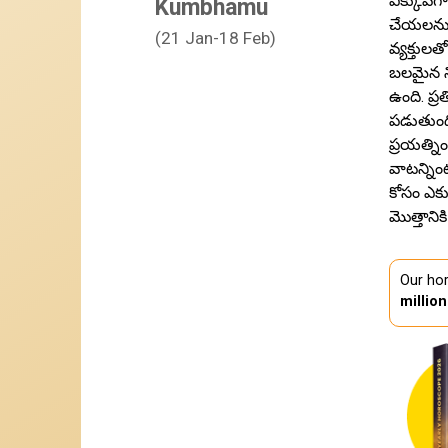
ఎక్కువగా
Kumbhamu
చేయలనుక
(21 Jan-18 Feb)
వ్యక్తుల
బలమైన ని
ఉంది. ప
పడుతుంది
ప్రయత్ని
వాటన్నిం
కోసం ఎక్
మొత్తానిక
Our hor
millio