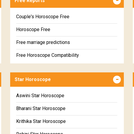
Free Reports
Couple's Horoscope Free
Horoscope Free
Free marriage predictions
Free Horoscope Compatibility
Career & Business Horoscope Free
Star Horoscope
Wealth & Fortune Horoscope Free
Free Daily Rashiphal
Aswini Star Horoscope
Free Weekly Rashifal
Bharani Star Horoscope
Free Star Horoscope
Krithika Star Horoscope
Free panchanga Predictions