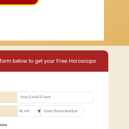
um
Premium plus
e form below to get your Free Horoscope
IN +91
tions