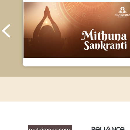
Future Book Reviews
Saturn Transit Predictions Reviews
Yoga Predictions Reviews
Rahu Ketu Transit Predictions Reviews
Jupiter Transit Predictions Reviews
Free Horoscope Reviews
Free Horoscope Compatibility Reviews
Free Personal Horoscope Reviews
Free Career Horoscope Reviews
Stock Market Predictions Reviews