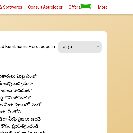
& Softwares
Consult Astrologer
Offers
More
ead Kumbhamu Horoscope in :
అధికారులు మీపై ఎంతో
.అన్ని ఖచ్చితంగా
 లాభాలు రావడంలో
ుకొని పోవడానికి
ుడు మీరు ప్రజలతో ఎంతో
రు. మీలోని
డిగా మీపై ప్రజలు ఉంచే
 కోసం ప్రయత్నించండి.