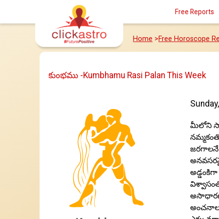
Free Reports
Home
>
Free Horoscope Re
కుంభము -Kumbhamu Rasi Palan This Week
Sunday,
మీలోని సా
నమ్మకంతో
జరగాలనే
అనవసరమైన
అడ్డంకిగ
విశ్వాసం
అసాధారణమై
అంచనాల ఒ