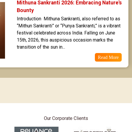
Poorvabhadra Star Horoscope
Mithuna Sankranti 2026: Embracing Nature's 
Bounty
Uttarabhadra Star Horoscope
Introduction  Mithuna Sankranti, also referred to as 
“Mithun Sankranti” or “Punya Sankranti,” is a vibrant 
Revathi Star Horoscope
festival celebrated across India. Falling on June 
15th, 2026, this auspicious occasion marks the 
transition of the sun in...
Read More
Our Corporate Clients