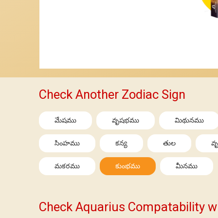
Check Another Zodiac Sign
మేషము
వృషభము
మిథునము
సింహము
కన్య
తుల
వృ
మకరము
కుంభము
మీనము
Check Aquarius Compatability w