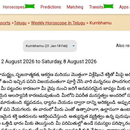
Horoscopes
Predictions
Matching
Transits
Apps 
ports
>
Telugu
>
Weekly Horoscope In Telugu
> Kumbhamu
Also r
 2 August 2026 to Saturday, 8 August 2026
మర్థ్యం, సృజనాత్మకత, ఆకర్షణ మరియు మొత్తంగా విశ్లేషించే శక్తితో మీపై 
 ఉంచి ఇచ్చిన పనిని విజయవంతంగా పూర్తీ చేసి వారి మన్ననలు పొందగలరు
 మీ పట్టుదల కారణంగా మీ వైపు నుంచి జరిగే అనవసరమైన జాప్యం మీకు
 ఆలస్యానికి కారణమవుతుంది. మీలోని విపరీత మనస్తత్వం అందరిలో సర్ద
ా మారుతుంది. కష్టపడడం, ధ్యానం చేయడం ద్వారా దాన్ని అరికట్టండి. అప్ప
తో పని చేయగలరు. ఈ వారంలో మీరు ఎంతో ఉత్సాహంగా, ఉల్లాసంగా ఉంటా
న శక్తి ఇతరులను ఆకర్షింపచేస్తుంది. అత్యున్నత వ్యక్తిత్వం ఉన్న పురుషు
త్తిడి భారం మీకు తెలుస్తుంది. మీ పరిమితుల్లో ఉండే సమస్యల పరిష్కారం