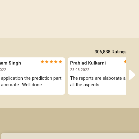
306,838
Ratings
★★★★★
★★★
ham Singh
Prahlad Kulkarni
2022
23-08-2022
 application the prediction part 
The reports are elaborate and cov
y accurate.. Well done
all the aspects.