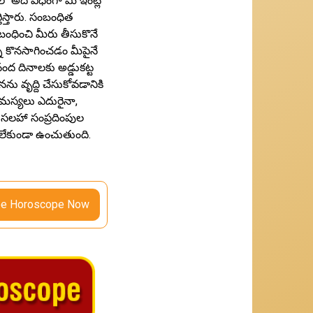
ో అదే విధంగా మీ ఇంట్లో
్తారు. సంబంధిత
బంధించి మీరు తీసుకొనే
ి కొనసాగించడం మీపైనే
 దినాలకు అడ్డుకట్ట
ను వృద్ది చేసుకోవడానికి
సమస్యలు ఎదురైనా,
 సలహా సంప్రదింపుల
క లేకుండా ఉంచుతుంది.
ee Horoscope Now