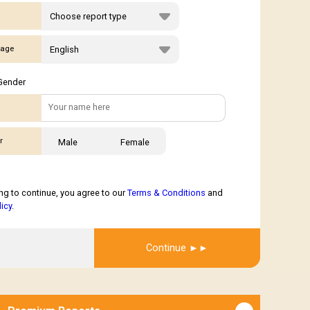
age
Gender
r
Male
Female
ng to continue, you agree to our
Terms & Conditions
and
licy
.
Get Report
Continue