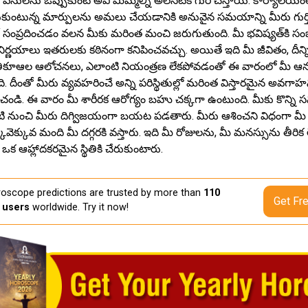
 పనులను ఒప్పుకుంటే అవి మిమ్మల్ని అలసటకి గురి చేస్తాయి. కార్యాలయంల
ుంటున్న మార్పులను అమలు చేయడానికి అనువైన సమయాన్ని మీరు గుర్తిస
తో సంప్రదించడం వలన మీకు మరింత మంచి జరుగుతుంది. మీ భవిష్యత్‌కి సం
ర్ణయాలు ఇతరులకు కఠినంగా కనిపించవచ్చు. అయితే ఇది మీ జీవితం, దీన్న
్రతికూఆల ఆలోచనలు, ఎలాంటి నియంత్రణ లేకపోవడంతో ఈ వారంలో మీ ఆనంద
. దీంతో మీరు వ్యవహరించే అన్ని పరిస్థితుల్లో మరింత విస్తారమైన అవగాహన
ంచండి. ఈ వారం మీ శారీరక ఆరోగ్యం బహు చక్కగా ఉంటుంది. మీకు కొన్ని 
టి నుంచి మీరు దిగ్విజయంగా బయట పడతారు. మీరు ఆశించని విధంగా మీ
కువెక్కువ మంది మీ దగ్గరకి వస్తారు. ఇది మీ రోజులను, మీ మనస్సును తీరి
ి ఒక ఆహ్లాదకరమైన స్థితికి చేరుకుంటారు.
oscope predictions are trusted by more than
110
Get Fr
n users
worldwide. Try it now!