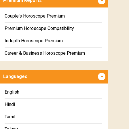
Premium Reports
Couple's Horoscope Premium
Premium Horoscope Compatibility
Indepth Horoscope Premium
Career & Business Horoscope Premium
Numerology Premium Report
Languages
Marriage Horoscope Premium
Premium Gem Recommendation Report
English
Premium Ugadi Prediction
Hindi
Premium Yoga Predictions
Tamil
Premium Super Horoscope