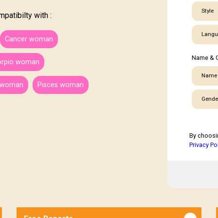
Style
atibilty with :
Langu
Cancer woman
Name & 
orpio woman
Name
s woman
Pisces woman
Gende
By choosi
Privacy Po