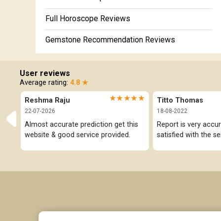
Numerology
Full Horoscope Reviews
Gemstone Recommendation Reviews
Horoscope Compatibility Reviews
User reviews
In-Depth Horoscope Reviews
Average rating:
4.8 ★
★★★★★
Reshma Raju
Titto Thomas
Marriage Horoscope Reviews
22-07-2026
18-08-2022
Super Horoscope Reviews
Almost accurate prediction get this 
Report is very accur
website & good service provided.
satisfied with the se
Education Horoscope Reviews
Wealth Horoscope Reviews
Yearly Predictions Reviews
Monthly Predictions Reviews