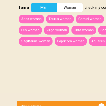
I am a
Man
Woman
check my comp
Aries woman
Taurus woman
Gemini woman
Leo woman
Virgo woman
Libra woman
Sc
Sagittarius woman
Capricorn woman
Aquariu