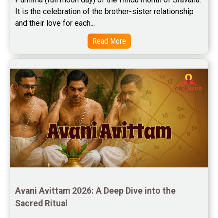
Jupiter Transit Predictions Reviews
It is the celebration of the brother-sister relationship 
Free Horoscope Reviews
and their love for each...
Read More
Free Horoscope Compatibility Reviews
Free Personal Horoscope Reviews
Free Career Horoscope Reviews
Stock Market Predictions Reviews
Free Wealth Horoscope Reviews
Free Marriage Horoscope Reviews
Free Star Horoscope Reviews
Baby Names Reviews
Avani Avittam 2026: A Deep Dive into the 
Sacred Ritual
Free Chinese Horoscope Reviews