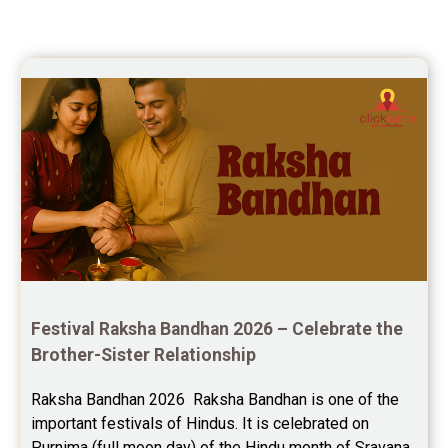
Marriage Horoscope Reviews
Super Horoscope Reviews
Education Horoscope Reviews
Wealth Horoscope Reviews
Yearly Predictions Reviews
Monthly Predictions Reviews
Future Book Reviews
Saturn Transit Predictions Reviews
Festival Raksha Bandhan 2026 – Celebrate the 
Brother-Sister Relationship
Yoga Predictions Reviews
Raksha Bandhan 2026  Raksha Bandhan is one of the 
Rahu Ketu Transit Predictions Reviews
important festivals of Hindus. It is celebrated on 
Purnima (full moon day) of the Hindu month of Sravana. 