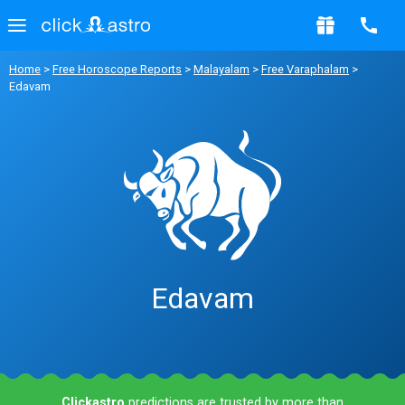
Home
>
Free Horoscope Reports
>
Malayalam
>
Free Varaphalam
>
Edavam
Edavam
Clickastro
predictions are trusted by more than