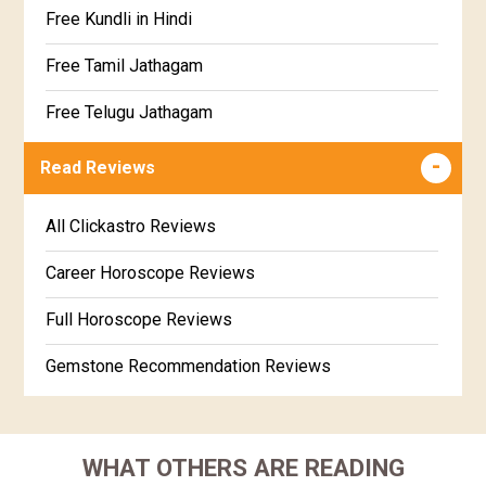
Free Kundli in Hindi
Satabhisha Star Horoscope
Jathaga Porutham
Free Tamil Jathagam
Poorvabhadra Star Horoscope
Jathakam Matching Telugu
Free Telugu Jathagam
Uttarabhadra Star Horoscope
Jathaka Porutham in Malayalam
Free Online Jathakam in Malayalam
Read Reviews
Revathi Star Horoscope
Jataka matching in Kannada
Free Kannada Jataka
All Clickastro Reviews
Marathi Kundali Matching
Free Kundali Marathi
Career Horoscope Reviews
Free Horoscope Gujarati
Full Horoscope Reviews
Gemstone Recommendation Reviews
Horoscope Compatibility Reviews
In-Depth Horoscope Reviews
WHAT OTHERS ARE READING