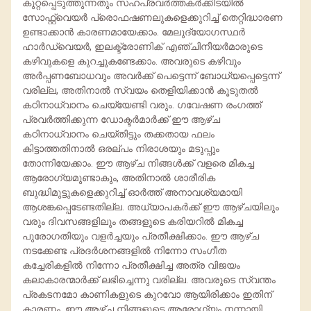
കുറ്റപ്പെടുത്തുന്നതും സഹപ്രവർത്തകർക്കിടയിൽ
സോഫ്റ്റ്‌വെയർ പ്രൊഫഷണലുകളെക്കുറിച്ച് തെറ്റിദ്ധാരണ
ഉണ്ടാക്കാൻ കാരണമായേക്കാം. മേലുദ്യോഗസ്ഥർ
ഹാർഡ്‌വെയർ, ഇലക്ട്രോണിക് എഞ്ചിനീയർമാരുടെ
കഴിവുകളെ കുറച്ചുകണ്ടേക്കാം. അവരുടെ കഴിവും
അർപ്പണബോധവും അവർക്ക് പെട്ടെന്ന് ബോധ്യപ്പെട്ടെന്ന്
വരില്ല, അതിനാൽ സ്വയം തെളിയിക്കാൻ കൂടുതൽ
കഠിനാധ്വാനം ചെയ്യേണ്ടി വരും. ഗവേഷണ രംഗത്ത്
പ്രവർത്തിക്കുന്ന ഡോക്ടർമാർക്ക് ഈ ആഴ്ച
കഠിനാധ്വാനം ചെയ്തിട്ടും തക്കതായ ഫലം
കിട്ടാത്തതിനാൽ ഒരല്പം നിരാശയും മടുപ്പും
തോന്നിയേക്കാം. ഈ ആഴ്ച നിങ്ങൾക്ക് വളരെ മികച്ച
ആരോഗ്യമുണ്ടാകും, അതിനാൽ ശാരീരിക
ബുദ്ധിമുട്ടുകളെക്കുറിച്ച് ഓർത്ത് അനാവശ്യമായി
ആശങ്കപ്പെടേണ്ടതില്ല. അധ്യാപകർക്ക് ഈ ആഴ്ചയിലും
വരും ദിവസങ്ങളിലും തങ്ങളുടെ കരിയറിൽ മികച്ച
പുരോഗതിയും വളർച്ചയും പ്രതീക്ഷിക്കാം. ഈ ആഴ്ച
നടക്കേണ്ട പ്രദർശനങ്ങളിൽ നിന്നോ സംഗീത
കച്ചേരികളിൽ നിന്നോ പ്രതീക്ഷിച്ച അത്ര വിജയം
കലാകാരന്മാർക്ക് ലഭിച്ചെന്നു വരില്ല. അവരുടെ സ്വന്തം
പ്രകടനമോ കാണികളുടെ കുറവോ ആയിരിക്കാം ഇതിന്
കാരണം. ഈ ആഴ്ച നിങ്ങളുടെ ആരോഗ്യം നന്നായി