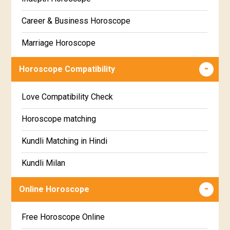
Hastha Star Horoscope
Gujarati
Career & Business Horoscope
Chitha Star Horoscope
Sinhala
Marriage Horoscope
Swathi Star Horoscope
Wealth & Fortune Horoscope
Visakha Star Horoscope
Horoscope Compatibility
Education Horoscope
Anuradha Star Horoscope
Love Compatibility Check
Super Horoscope
Jyeshta Star Horoscope
Horoscope matching
Future Book
Moola Star Horoscope
Kundli Matching in Hindi
Numerology
Poorvashaada Star Horoscope
Kundli Milan
Uttarashaada Star Horoscope
Free chinese compatibility
Online Horoscope
Sravana Star Horoscope
Free Kundli Matching
Free Horoscope Online
Dhanishta Star Horoscope
Kundali Matching