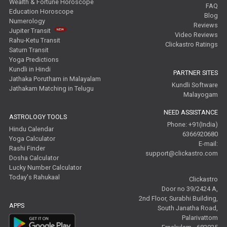
Wealth & Fortune Horoscope
FAQ
Education Horoscope
Blog
Numerology
Reviews
Jupiter Transit
Video Reviews
Rahu-Ketu Transit
Clickastro Ratings
Saturn Transit
Yoga Predictions
Kundli in Hindi
PARTNER SITES
Jathaka Porutham in Malayalam
Kundli Software
Jathakam Matching in Telugu
Malayogam
NEED ASSISTANCE
ASTROLOGY TOOLS
Phone: +91(India)
Hindu Calendar
6366920680
Yoga Calculator
E-mail:
Rashi Finder
support@clickastro.com
Dosha Calculator
Lucky Number Calculator
Today's Rahukaal
Clickastro
Door no 39/2424 A,
2nd Floor, Surabhi Building,
APPS
South Janatha Road,
Palarivattom