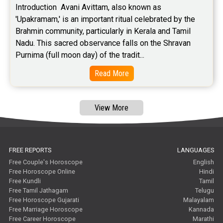
Introduction  Avani Avittam, also known as 
Free Chinese Compatibility Reviews
'Upakramam,' is an important ritual celebrated by the 
Brahmin community, particularly in Kerala and Tamil 
Free Feng Shui Reviews
Nadu. This sacred observance falls on the Shravan 
Purnima (full moon day) of the tradit...
Free Panchanga Predictions Reviews
Read More
Astrology Consultancy Reviews
Free Janam Kundali Reviews
View More
Free Astrology Reviews
Free Tamil Jathagam Reviews
FREE REPORTS
LANGUAGES
Free Couple's Horoscope
English
Free Horoscope Online
Hindi
Free Kundli
Tamil
Free Tamil Jathagam
Telugu
Free Horoscope Gujarati
Malayalam
Free Marriage Horoscope
Kannada
Free Career Horoscope
Marathi