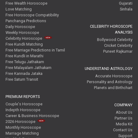
Free Wealth Horoscope
Gujarati
Love Matching
Sinhala
Free Horoscope Compatibility
Panchanga Predictions
CELEBRITY HOROSCOPE
Daily Horoscope
ANALYSIS
Weekly Horoscope
Celebrity Horoscope
Bollywood Celebrity
Free Kundli Matching
Cricket Celebrity
Free Marriage Predictions in Tamil
Puneet Rajkumar
Free Kundli in Marathi
Free Telugu Jathakam
Free Malayalam Jathakam
UNDERSTAND ASTROLOGY
Free Kannada Jataka
Accurate Horoscope
Free Saturn Transit
Personality and Astrology
Planets and Birthchart
PREMIUM REPORTS
Couple's Horoscope
COMPANY
Indepth Horoscope
About Us
Career & Business Horoscope
Partner Us
2026 Horoscope
Media Kit
Monthly Horoscope
Contact Us
Marriage Matching
Support