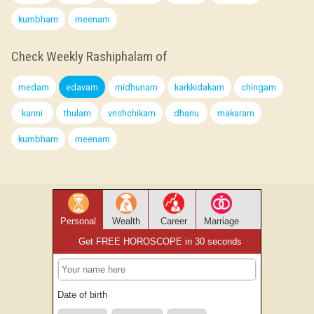
kumbham
meenam
Check Weekly Rashiphalam of
medam
edavam
midhunam
karkkidakam
chingam
kanni
thulam
vrishchikam
dhanu
makaram
kumbham
meenam
Personal
Wealth
Career
Marriage
Get FREE HOROSCOPE in 30 seconds
Date of birth