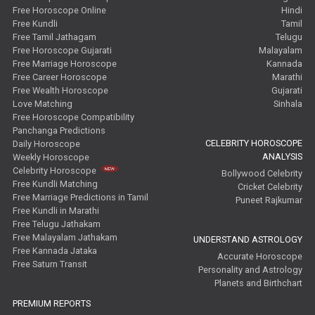
Free Horoscope Online
Hindi
Free Kundli
Tamil
Free Tamil Jathagam
Telugu
Free Horoscope Gujarati
Malayalam
Free Marriage Horoscope
Kannada
Free Career Horoscope
Marathi
Free Wealth Horoscope
Gujarati
Love Matching
Sinhala
Free Horoscope Compatibility
Panchanga Predictions
CELEBRITY HOROSCOPE
Daily Horoscope
ANALYSIS
Weekly Horoscope
Celebrity Horoscope
Bollywood Celebrity
Free Kundli Matching
Cricket Celebrity
Free Marriage Predictions in Tamil
Puneet Rajkumar
Free Kundli in Marathi
Free Telugu Jathakam
Free Malayalam Jathakam
UNDERSTAND ASTROLOGY
Free Kannada Jataka
Accurate Horoscope
Free Saturn Transit
Personality and Astrology
Planets and Birthchart
PREMIUM REPORTS