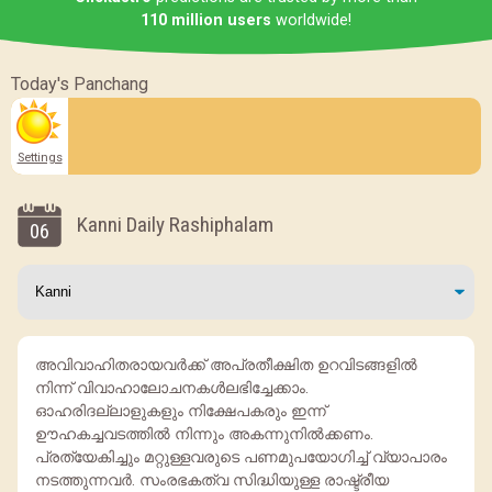
110 million users
worldwide!
Today's Panchang
Settings
Kanni Daily Rashiphalam
06
അവിവാഹിതരായവർക്ക് അപ്രതീക്ഷിത ഉറവിടങ്ങളിൽ
നിന്ന് വിവാഹാലോചനകൾലഭിച്ചേക്കാം.
ഓഹരിദല്ലാളുകളും നിക്ഷേപകരും ഇന്ന്
ഊഹകച്ചവടത്തില്‍ നിന്നും അകന്നുനില്‍ക്കണം.
പ്രത്യേകിച്ചും മറ്റുള്ളവരുടെ പണമുപയോഗിച്ച് വ്യാപാരം
നടത്തുന്നവര്‍. സംരഭകത്വ സിദ്ധിയുള്ള രാഷ്ട്രീയ