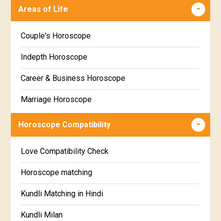
Malayalam
Areas of Life
Poorva Phalguni Star Horoscope
Kannada
Couple's Horoscope
Uttara Phalguni Star Horoscope
Marathi
Indepth Horoscope
Hastha Star Horoscope
Gujarati
Career & Business Horoscope
Chitha Star Horoscope
Sinhala
Marriage Horoscope
Swathi Star Horoscope
Wealth & Fortune Horoscope
Visakha Star Horoscope
Horoscope Compatibility
Education Horoscope
Anuradha Star Horoscope
Love Compatibility Check
Super Horoscope
Jyeshta Star Horoscope
Horoscope matching
Future Book
Moola Star Horoscope
Kundli Matching in Hindi
Numerology
Poorvashaada Star Horoscope
Kundli Milan