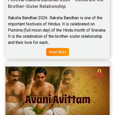
Brother-Sister Relationship
Yoga Predictions Reviews
Raksha Bandhan 2026  Raksha Bandhan is one of the 
Rahu Ketu Transit Predictions Reviews
important festivals of Hindus. It is celebrated on 
Purnima (full moon day) of the Hindu month of Sravana. 
Jupiter Transit Predictions Reviews
It is the celebration of the brother-sister relationship 
Free Horoscope Reviews
and their love for each...
Read More
Free Horoscope Compatibility Reviews
Free Personal Horoscope Reviews
Free Career Horoscope Reviews
Stock Market Predictions Reviews
Free Wealth Horoscope Reviews
Free Marriage Horoscope Reviews