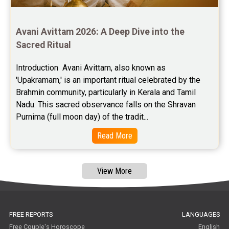
Free Star Horoscope Reviews
Baby Names Reviews
Avani Avittam 2026: A Deep Dive into the 
Sacred Ritual
Free Chinese Horoscope Reviews
Introduction  Avani Avittam, also known as 
Free Chinese Compatibility Reviews
'Upakramam,' is an important ritual celebrated by the 
Brahmin community, particularly in Kerala and Tamil 
Free Feng Shui Reviews
Nadu. This sacred observance falls on the Shravan 
Purnima (full moon day) of the tradit...
Free Panchanga Predictions Reviews
Read More
Astrology Consultancy Reviews
Free Janam Kundali Reviews
View More
Free Astrology Reviews
Free Tamil Jathagam Reviews
FREE REPORTS
LANGUAGES
Free Couple's Horoscope
English