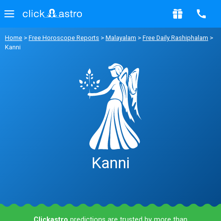
Home
>
Free Horoscope Reports
>
Malayalam
>
Free Daily Rashiphalam
>
Kanni
Kanni
Clickastro
predictions are trusted by more than