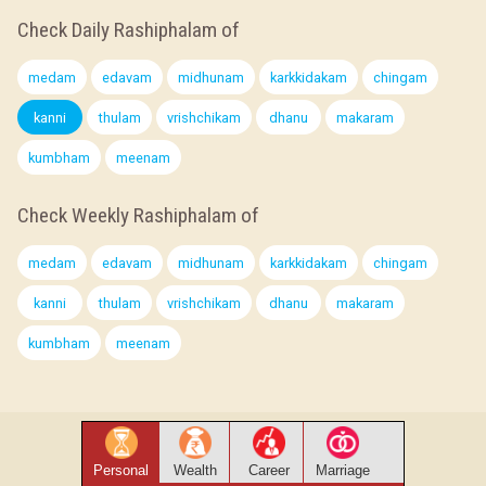
Check Daily Rashiphalam of
medam
edavam
midhunam
karkkidakam
chingam
kanni
thulam
vrishchikam
dhanu
makaram
kumbham
meenam
Check Weekly Rashiphalam of
medam
edavam
midhunam
karkkidakam
chingam
kanni
thulam
vrishchikam
dhanu
makaram
kumbham
meenam
Personal
Wealth
Career
Marriage