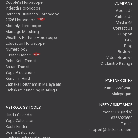
Couple's Horoscope
COMPANY
Indepth Horoscope
About Us
Career & Business Horoscope
Partner Us
2026 Horoscope
Media Kit
Monthly Horoscope
Contact Us
Marriage Matching
Support
Wealth & Fortune Horoscope
FAQ
Education Horoscope
Blog
Numerology
Reviews
Jupiter Transit
Video Reviews
Rahu-Ketu Transit
Clickastro Ratings
Saturn Transit
Yoga Predictions
Kundli in Hindi
PARTNER SITES
Jathaka Porutham in Malayalam
Kundli Software
Jathakam Matching in Telugu
Malayogam
NEED ASSISTANCE
ASTROLOGY TOOLS
Phone: +91(India)
Hindu Calendar
6366920680
Yoga Calculator
E-mail:
Rashi Finder
support@clickastro.com
Dosha Calculator