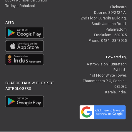
Lucky Number Calculator
Today's Rahukaal
Clickastro
Door no 39/2424 A,
2nd Floor, Surabhi Building,
APPS
South Janatha Road,
Palarivattom
Ernakulam - 682025
Phone: 0484 - 2343925
Powered By,
Astro-Vision Futuretech
Pvt.Ltd.,
1st Floor,White Tower,
Thammanam P O, Cochin -
CHAT OR TALK WITH EXPERT
682032
ASTROLOGERS
Kerala, India.