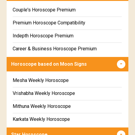
Wealth & Fortune Horoscope Free
Couple's Horoscope Premium
Free Daily Rashiphal
Premium Horoscope Compatibility
Free Weekly Rashifal
Indepth Horoscope Premium
Free Star Horoscope
Career & Business Horoscope Premium
Free panchanga Predictions
Numerology Premium Report
Horoscope based on Moon Signs
Free Love Compatibility
Marriage Horoscope Premium
Mesha Weekly Horoscope
Free Chinese Horoscope
Premium Gem Recommendation Report
Vrishabha Weekly Horoscope
Free Personal Horoscope
Premium Ugadi Prediction
Mithuna Weekly Horoscope
Free Chinese Compatibility
Premium Yoga Predictions
Karkata Weekly Horoscope
Free Numerology Report
Premium Super Horoscope
Simha Weekly Horoscope
Free Feng Shui
Star Horoscope