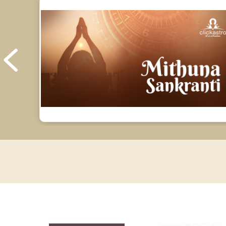
Future Book Reviews
Saturn Transit Predictions Reviews
Yoga Predictions Reviews
Rahu Ketu Transit Predictions Reviews
Jupiter Transit Predictions Reviews
Free Horoscope Reviews
Free Horoscope Compatibility Reviews
Free Personal Horoscope Reviews
Free Career Horoscope Reviews
Stock Market Predictions Reviews