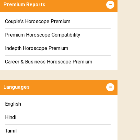
Premium Reports
Couple's Horoscope Premium
Premium Horoscope Compatibility
Indepth Horoscope Premium
Career & Business Horoscope Premium
Numerology Premium Report
Languages
Marriage Horoscope Premium
Premium Gem Recommendation Report
English
Premium Ugadi Prediction
Hindi
Premium Yoga Predictions
Tamil