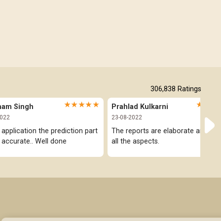
Free Horoscope Gujarati
306,838
Ratings
★★★★★
★★★
ham Singh
Prahlad Kulkarni
2022
23-08-2022
 application the prediction part 
The reports are elaborate and cov
y accurate.. Well done
all the aspects.