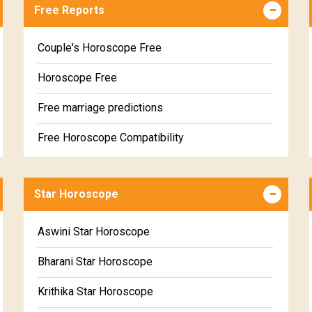
Free Reports
Couple's Horoscope Free
Horoscope Free
Free marriage predictions
Free Horoscope Compatibility
Career & Business Horoscope Free
Star Horoscope
Wealth & Fortune Horoscope Free
Free Daily Rashiphal
Aswini Star Horoscope
Free Weekly Rashifal
Bharani Star Horoscope
Free Star Horoscope
Krithika Star Horoscope