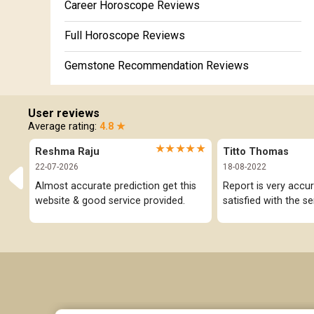
Future Book
Career Horoscope Reviews
Numerology
Full Horoscope Reviews
Gemstone Recommendation Reviews
Horoscope Compatibility Reviews
User reviews
In-Depth Horoscope Reviews
Average rating:
4.8 ★
★★★★★
Reshma Raju
Titto Thomas
Marriage Horoscope Reviews
22-07-2026
18-08-2022
Super Horoscope Reviews
Almost accurate prediction get this 
Report is very accur
website & good service provided.
satisfied with the se
Education Horoscope Reviews
Wealth Horoscope Reviews
Yearly Predictions Reviews
Monthly Predictions Reviews