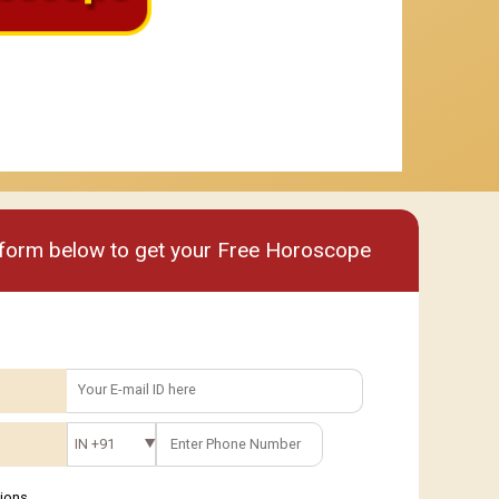
um
Premium plus
e form below to get your Free Horoscope
IN +91
tions