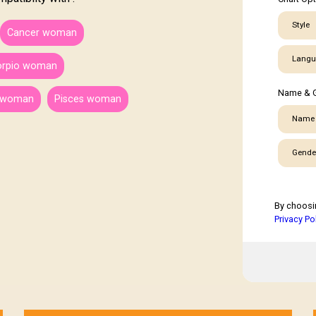
Style
Cancer woman
Langu
orpio woman
Name & 
s woman
Pisces woman
Name
Gende
By choosi
Privacy Po