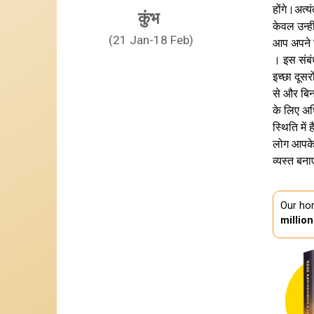
होंगे।अत्
कुंभ
केवल उन्ह
(21 Jan-18 Feb)
आप अपने घ
। इस संबं
इच्छा दूस
से और बिन
के लिए अध
स्थिति मे
लोग आपके 
व्यस्त बन
Our hor
millio