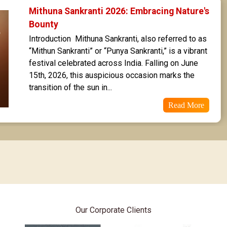
Poorvabhadra Star Horoscope
Mithuna Sankranti 2026: Embracing Nature's 
Bounty
Uttarabhadra Star Horoscope
Introduction  Mithuna Sankranti, also referred to as 
“Mithun Sankranti” or “Punya Sankranti,” is a vibrant 
Revathi Star Horoscope
festival celebrated across India. Falling on June 
15th, 2026, this auspicious occasion marks the 
transition of the sun in...
Read More
Our Corporate Clients