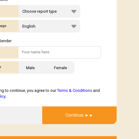
age
Gender
r
Male
Female
ng to continue, you agree to our
Terms & Conditions
and
licy
.
Get Report
Continue