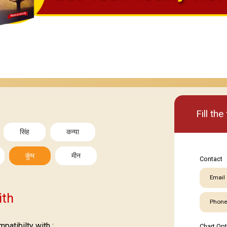
Basic
Premi
Fill th
सिंह
कन्या
कुंभ
मीन
Contact
Email
ith
Phone
atibilty with :
Chart Op