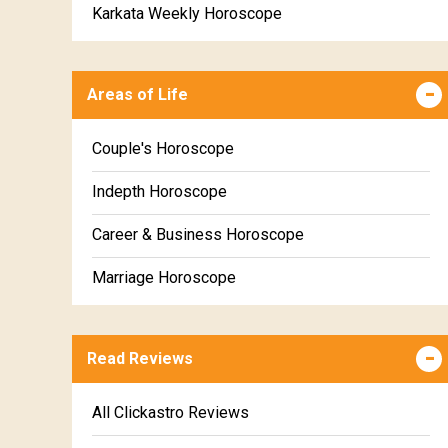
Karkata Weekly Horoscope
Simha Weekly Horoscope
Areas of Life
Kanya Weekly Horoscope
Tula Weekly Horoscope
Couple's Horoscope
Vrischika Weekly Horoscope
Indepth Horoscope
Dhanu Weekly Horoscope
Career & Business Horoscope
Makara Weekly Horoscope
Marriage Horoscope
Kumbha Weekly Horoscope
Wealth & Fortune Horoscope
Meena Weekly Horoscope
Read Reviews
Education Horoscope
Super Horoscope
All Clickastro Reviews