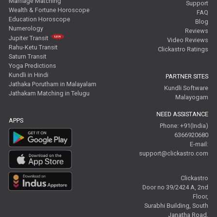
Marriage Matching
Support
Wealth & Fortune Horoscope
FAQ
Education Horoscope
Blog
Numerology
Reviews
Jupiter Transit
Video Reviews
Rahu-Ketu Transit
Clickastro Ratings
Saturn Transit
Yoga Predictions
Kundli in Hindi
PARTNER SITES
Jathaka Porutham in Malayalam
Kundli Software
Jathakam Matching in Telugu
Malayogam
NEED ASSISTANCE
APPS
Phone: +91(India)
6366920680
E-mail:
support@clickastro.com
Clickastro
Door no 39/2424 A, 2nd
Floor,
Surabhi Building, South
Janatha Road,