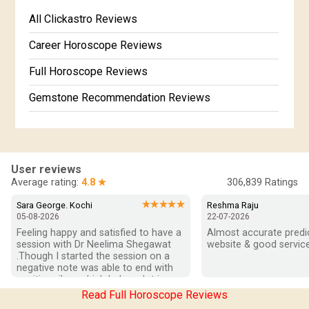
Free Kundali Marathi
All Clickastro Reviews
Free Horoscope Gujarati
Career Horoscope Reviews
Full Horoscope Reviews
Gemstone Recommendation Reviews
Horoscope Compatibility Reviews
In-Depth Horoscope Reviews
User reviews
Marriage Horoscope Reviews
Average rating:
4.8 ★
306,839
Ratings
Super Horoscope Reviews
★★★★★
Sara George. Kochi
Reshma Raju
05-08-2026
22-07-2026
Education Horoscope Reviews
Feeling happy and satisfied to have a 
Almost accurate predict
session with Dr Neelima Shegawat 
website & good service
Wealth Horoscope Reviews
.Though I started the session on a 
negative note was able to end with 
positive vibes which helps a lot in 
Yearly Predictions Reviews
moving forward. She patiently 
Read Full Horoscope Reviews
listened and was able to answer my 
Monthly Predictions Reviews