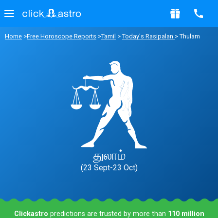
Home
>
Free Horoscope Reports
>
Tamil
>
Today's Rasipalan
> Thulam
துலாம்
(23 Sept-23 Oct)
Clickastro
predictions are trusted by more than
110 million