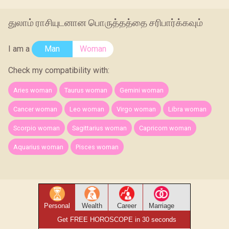
துலாம் ராசியுடனான பொருத்தத்தை சரிபார்க்கவும்
I am a
Man
Woman
Check my compatibility with:
Aries woman
Taurus woman
Gemini woman
Cancer woman
Leo woman
Virgo woman
Libra woman
Scorpio woman
Sagittarius woman
Capricorn woman
Aquarius woman
Pisces woman
Personal
Wealth
Career
Marriage
Get FREE HOROSCOPE in 30 seconds