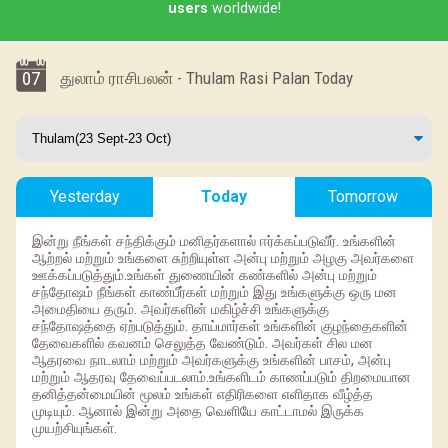
users
worldwide!
07
துலாம் ராசிபலன் - Thulam Rasi Palan Today
Yesterday
Today
Tomorrow
இன்று நீங்கள் சந்திக்கும் மனிதர்களால் ஈர்க்கப்படுவீர். உங்களின்
ஆற்றல் மற்றும் உங்களை சுற்றியுள்ள அன்பு மற்றும் அழகு அவர்களை
ஊக்கப்படுத்தும்.உங்கள் துணையின் கண்களில் அன்பு மற்றும்
சந்தோஷம் நீங்கள் காண்பீர்கள் மற்றும் இது உங்களுக்கு ஒரு மன
அமைதியை தரும். அவர்களின் மகிழ்ச்சி உங்களுக்கு
சந்தோஷத்தை ஏற்படுத்தும். தாய்மார்கள் உங்களின் குழந்தைகளின்
தேவைகளில் கவனம் செலுத்த வேண்டும். அவர்கள் சில மன
ஆதரவை நாடலாம் மற்றும் அவர்களுக்கு உங்களின் பாசம், அன்பு
மற்றும் ஆதரவு தேவைப்படலாம்.உங்களிடம் காணப்படும் திறமையான
தனித்தன்மையின் மூலம் உங்கள் எதிரிகளை எளிதாக வீழ்த்த
முடியும். ஆனால் இன்று அதை வெளியே காட்டாமல் இருக்க
முயற்சியுங்கள்.