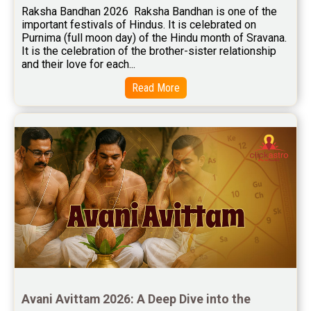
Free Marriage Horoscope Reviews
Raksha Bandhan 2026  Raksha Bandhan is one of the 
important festivals of Hindus. It is celebrated on 
Free Star Horoscope Reviews
Purnima (full moon day) of the Hindu month of Sravana. 
It is the celebration of the brother-sister relationship 
Baby Names Reviews
and their love for each...
Free Chinese Horoscope Reviews
Read More
Free Chinese Compatibility Reviews
Free Feng Shui Reviews
Free Panchanga Predictions Reviews
Astrology Consultancy Reviews
Free Janam Kundali Reviews
Free Astrology Reviews
Free Tamil Jathagam Reviews
Avani Avittam 2026: A Deep Dive into the 