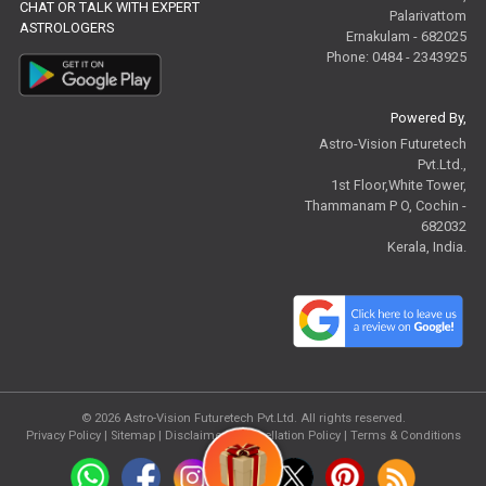
CHAT OR TALK WITH EXPERT
Palarivattom
ASTROLOGERS
Ernakulam - 682025
Phone: 0484 - 2343925
Powered By,
Astro-Vision Futuretech
Pvt.Ltd.,
1st Floor,White Tower,
Thammanam P O, Cochin -
682032
Kerala, India.
© 2026
Astro-Vision Futuretech Pvt.Ltd.
All rights reserved.
Privacy Policy
|
Sitemap |
Disclaimer
|
Cancellation Policy
|
Terms & Conditions