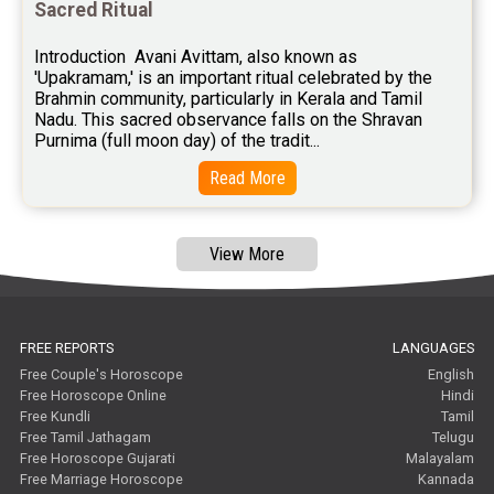
Sacred Ritual
Introduction  Avani Avittam, also known as 
'Upakramam,' is an important ritual celebrated by the 
Brahmin community, particularly in Kerala and Tamil 
Nadu. This sacred observance falls on the Shravan 
Purnima (full moon day) of the tradit...
Read More
View More
FREE REPORTS
LANGUAGES
Free Couple's Horoscope
English
Free Horoscope Online
Hindi
Free Kundli
Tamil
Free Tamil Jathagam
Telugu
Free Horoscope Gujarati
Malayalam
Free Marriage Horoscope
Kannada