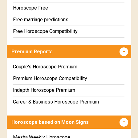
Horoscope Free
Free marriage predictions
Free Horoscope Compatibility
Career & Business Horoscope Free
Premium Reports
Wealth & Fortune Horoscope Free
Free Daily Rashiphal
Couple's Horoscope Premium
Free Weekly Rashifal
Premium Horoscope Compatibility
Free Star Horoscope
Indepth Horoscope Premium
Free panchanga Predictions
Career & Business Horoscope Premium
Free Love Compatibility
Numerology Premium Report
Horoscope based on Moon Signs
Free Chinese Horoscope
Marriage Horoscope Premium
Free Personal Horoscope
Premium Gem Recommendation Report
Mesha Weekly Horoscope