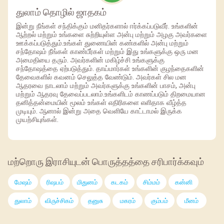
துலாம் தொழில் ஜாதகம்
இன்று நீங்கள் சந்திக்கும் மனிதர்களால் ஈர்க்கப்படுவீர். உங்களின்
ஆற்றல் மற்றும் உங்களை சுற்றியுள்ள அன்பு மற்றும் அழகு அவர்களை
ஊக்கப்படுத்தும்.உங்கள் துணையின் கண்களில் அன்பு மற்றும்
சந்தோஷம் நீங்கள் காண்பீர்கள் மற்றும் இது உங்களுக்கு ஒரு மன
அமைதியை தரும். அவர்களின் மகிழ்ச்சி உங்களுக்கு
சந்தோஷத்தை ஏற்படுத்தும். தாய்மார்கள் உங்களின் குழந்தைகளின்
தேவைகளில் கவனம் செலுத்த வேண்டும். அவர்கள் சில மன
ஆதரவை நாடலாம் மற்றும் அவர்களுக்கு உங்களின் பாசம், அன்பு
மற்றும் ஆதரவு தேவைப்படலாம்.உங்களிடம் காணப்படும் திறமையான
தனித்தன்மையின் மூலம் உங்கள் எதிரிகளை எளிதாக வீழ்த்த
முடியும். ஆனால் இன்று அதை வெளியே காட்டாமல் இருக்க
முயற்சியுங்கள்.
மற்றொரு இராசியுடன் பொருத்தத்தை சரிபார்க்கவும்
மேஷம்
ரிஷபம்
மிதுனம்
கடகம்
சிம்மம்
கன்னி
துலாம்
விருச்சிகம்
தனுசு
மகரம்
கும்பம்
மீனம்