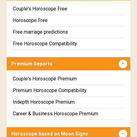
Couple's Horoscope Free
Horoscope Free
Free marriage predictions
Free Horoscope Compatibility
Career & Business Horoscope Free
Premium Reports
Wealth & Fortune Horoscope Free
Free Daily Rashiphal
Couple's Horoscope Premium
Free Weekly Rashifal
Premium Horoscope Compatibility
Free Star Horoscope
Indepth Horoscope Premium
Free panchanga Predictions
Career & Business Horoscope Premium
Free Love Compatibility
Numerology Premium Report
Horoscope based on Moon Signs
Free Chinese Horoscope
Marriage Horoscope Premium