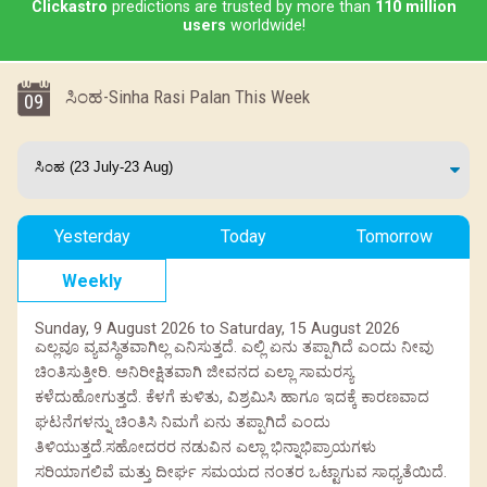
Clickastro
predictions are trusted by more than
110 million
users
worldwide!
ಸಿಂಹ-Sinha Rasi Palan This Week
09
Yesterday
Today
Tomorrow
Weekly
Sunday, 9 August 2026 to Saturday, 15 August 2026
ಎಲ್ಲವೂ ವ್ಯವಸ್ಥಿತವಾಗಿಲ್ಲ ಎನಿಸುತ್ತದೆ. ಎಲ್ಲಿ ಏನು ತಪ್ಪಾಗಿದೆ ಎಂದು ನೀವು
ಚಿಂತಿಸುತ್ತೀರಿ. ಅನಿರೀಕ್ಷಿತವಾಗಿ ಜೀವನದ ಎಲ್ಲಾ ಸಾಮರಸ್ಯ
ಕಳೆದುಹೋಗುತ್ತದೆ. ಕೆಳಗೆ ಕುಳಿತು, ವಿಶ್ರಮಿಸಿ ಹಾಗೂ ಇದಕ್ಕೆ ಕಾರಣವಾದ
ಘಟನೆಗಳನ್ನು ಚಿಂತಿಸಿ ನಿಮಗೆ ಏನು ತಪ್ಪಾಗಿದೆ ಎಂದು
ತಿಳಿಯುತ್ತದೆ.ಸಹೋದರರ ನಡುವಿನ ಎಲ್ಲಾ ಭಿನ್ನಾಭಿಪ್ರಾಯಗಳು
ಸರಿಯಾಗಲಿವೆ ಮತ್ತು ದೀರ್ಘ ಸಮಯದ ನಂತರ ಒಟ್ಟಾಗುವ ಸಾಧ್ಯತೆಯಿದೆ.