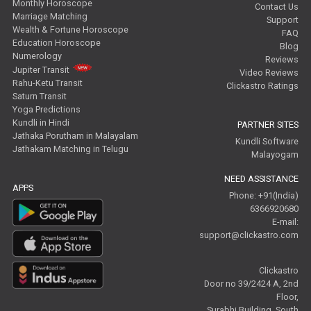
Monthly Horoscope
Contact Us
Marriage Matching
Support
Wealth & Fortune Horoscope
FAQ
Education Horoscope
Blog
Numerology
Reviews
Jupiter Transit
Video Reviews
Rahu-Ketu Transit
Clickastro Ratings
Saturn Transit
Yoga Predictions
Kundli in Hindi
PARTNER SITES
Jathaka Porutham in Malayalam
Kundli Software
Jathakam Matching in Telugu
Malayogam
NEED ASSISTANCE
APPS
Phone: +91(India)
6366920680
E-mail:
support@clickastro.com
Clickastro
Door no 39/2424 A, 2nd
Floor,
Surabhi Building, South