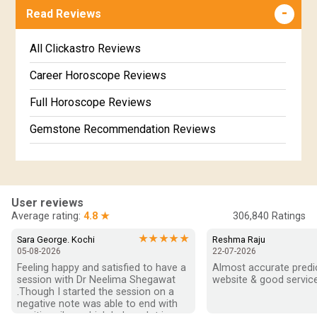
Read Reviews
Marathi Kundali Matching
Free Kannada Jataka
Free Kundali Marathi
All Clickastro Reviews
Free Horoscope Gujarati
Career Horoscope Reviews
Full Horoscope Reviews
Gemstone Recommendation Reviews
Horoscope Compatibility Reviews
In-Depth Horoscope Reviews
User reviews
Marriage Horoscope Reviews
Average rating:
4.8 ★
306,840
Ratings
Super Horoscope Reviews
★★★★★
Sara George. Kochi
Reshma Raju
05-08-2026
22-07-2026
Education Horoscope Reviews
Feeling happy and satisfied to have a 
Almost accurate predict
session with Dr Neelima Shegawat 
website & good service
Wealth Horoscope Reviews
.Though I started the session on a 
negative note was able to end with 
positive vibes which helps a lot in 