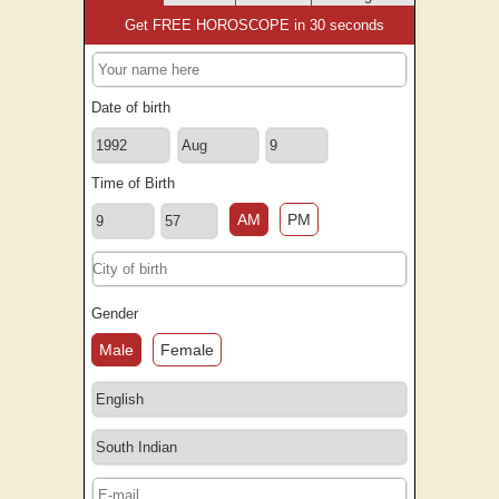
Get FREE HOROSCOPE in 30 seconds
Date of birth
Time of Birth
AM
PM
Gender
Male
Female