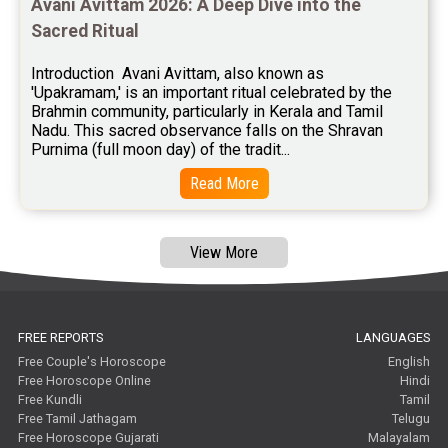
Avani Avittam 2026: A Deep Dive into the 
Sacred Ritual
Introduction  Avani Avittam, also known as 
'Upakramam,' is an important ritual celebrated by the 
Brahmin community, particularly in Kerala and Tamil 
Nadu. This sacred observance falls on the Shravan 
Purnima (full moon day) of the tradit...
Read More
View More
FREE REPORTS
LANGUAGES
Free Couple's Horoscope
English
Free Horoscope Online
Hindi
Free Kundli
Tamil
Free Tamil Jathagam
Telugu
Free Horoscope Gujarati
Malayalam