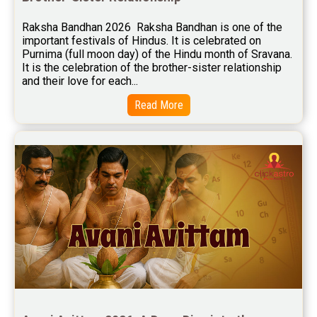
Free Wealth Horoscope Reviews
Raksha Bandhan 2026  Raksha Bandhan is one of the 
Free Marriage Horoscope Reviews
important festivals of Hindus. It is celebrated on 
Purnima (full moon day) of the Hindu month of Sravana. 
Free Star Horoscope Reviews
It is the celebration of the brother-sister relationship 
and their love for each...
Baby Names Reviews
Read More
Free Chinese Horoscope Reviews
Free Chinese Compatibility Reviews
Free Feng Shui Reviews
Free Panchanga Predictions Reviews
Astrology Consultancy Reviews
Free Janam Kundali Reviews
Free Astrology Reviews
Free Tamil Jathagam Reviews