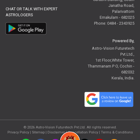
Janatha Road,
CHAT OR TALK WITH EXPERT
Palarivattom
ASTROLOGERS
Ernakulam - 682025
Phone: 0484 - 2343925
Powered By,
Astro-Vision Futuretech
Pvt.Ltd.,
1st Floor,White Tower,
Thammanam P O, Cochin -
682032
Kerala, India.
© 2026
Astro-Vision Futuretech Pvt.Ltd.
All rights reserved.
Privacy Policy
|
Sitemap |
Disclaimer
|
Cancellation Policy
|
Terms & Conditions