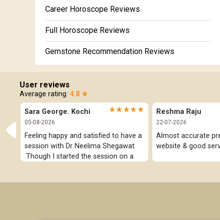
Future Book
Career Horoscope Reviews
Numerology
Full Horoscope Reviews
Gemstone Recommendation Reviews
Horoscope Compatibility Reviews
User reviews
In-Depth Horoscope Reviews
Average rating:
4.8 ★
★★★★★
Sara George. Kochi
Reshma Raju
Marriage Horoscope Reviews
05-08-2026
22-07-2026
Super Horoscope Reviews
Feeling happy and satisfied to have a 
Almost accurate pred
session with Dr Neelima Shegawat 
website & good serv
.Though I started the session on a 
Education Horoscope Reviews
negative note was able to end with 
positive vibes which helps a lot in 
Wealth Horoscope Reviews
moving forward. She patiently 
listened and was able to answer my 
Yearly Predictions Reviews
queries with proper advice Which 
helped  a lot in  ending the session 