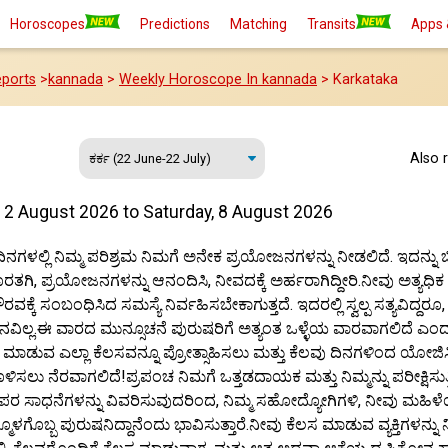
Horoscopes
Predictions
Matching
Transits
Apps 
ports
>
kannada
>
Weekly Horoscope In kannada
> Karkataka
Also 
 2 August 2026 to Saturday, 8 August 2026
ದಿನಗಳಲ್ಲಿ ನಿಮ್ಮ ಪರಿಶ್ರಮ ನಿಮಗೆ ಅನೇಕ ಪ್ರಯೋಜನಗಳನ್ನು ನೀಡಲಿದೆ. ಇದನ್ನು ಬ
ಗಿ, ಪ್ರಯೋಜನಗಳನ್ನು ಆನಂದಿಸಿ, ನೀವದಕ್ಕೆ ಅರ್ಹರಾಗಿದ್ದೀರಿ.ನೀವು ಅತ್ಯಧ
ವಕ್ಕೆ ಸಂಬಂಧಿಸಿದ ಸಮಸ್ಯೆ ನಿರ್ವಹಿಸಬೇಕಾಗುತ್ತದೆ. ಇದರಲ್ಲಿ ಸ್ವಲ್ಪ ಸತ್ಯವಿದ್ದರೂ,
ಿಲ್ಲ.ಈ ವಾರದ ಮುನ್ಸೂಚನೆ ಪುರುಷರಿಗೆ ಅತ್ಯಂತ ಒಳ್ಳೆಯ ವಾರವಾಗಲಿದೆ ಎಂದು 
ಮಾಡುವ ಎಲ್ಲಾ ಕೆಲಸವನ್ನೂ ಪ್ರೋತ್ಸಾಹಿಸಲು ಮತ್ತು ಕೆಲವು ದಿನಗಳಿಂದ ಯೋಜಿ
ಿಸಲು ನೆರವಾಗಲಿದೆ!ಪ್ರಪಂಚ ನಿಮಗೆ ಒತ್ತಡದಾಯಕ ಮತ್ತು ನಿಮ್ಮನ್ನು ಪರೀಕ್ಷಿಸುತ
ತ್ತಿಪರ ಸಾಧನೆಗಳನ್ನು ವಿವರಿಸುವುದರಿಂದ, ನಿಮ್ಮ ಸಹೋದ್ಯೋಗಿಗಳಿ, ನೀವು ಮಹಿಳೆ
್ಮೊಳಗೊಬ್ಬ ಪುರುಷನಿದ್ದಾನೆಂದು ಭಾವಿಸುತ್ತಾರೆ.ನೀವು ಕೆಲಸ ಮಾಡುವ ವ್ಯಕ್ತಿಗಳನ್ನು ನೀ