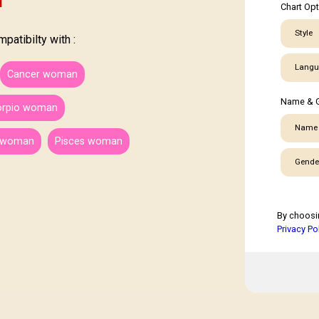
h
Chart Op
Style
atibilty with :
Langu
Cancer woman
Name & 
orpio woman
Name
s woman
Pisces woman
Gende
By choosi
Privacy Po