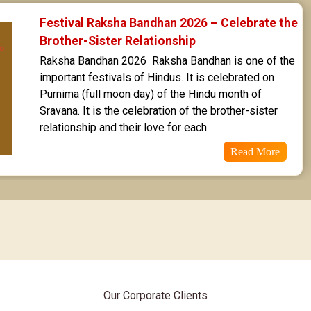
Poorvabhadra Star Horoscope
Festival Raksha Bandhan 2026 – Celebrate the 
Brother-Sister Relationship
Uttarabhadra Star Horoscope
Raksha Bandhan 2026  Raksha Bandhan is one of the 
important festivals of Hindus. It is celebrated on 
Revathi Star Horoscope
Purnima (full moon day) of the Hindu month of 
Sravana. It is the celebration of the brother-sister 
relationship and their love for each...
Read More
Our Corporate Clients