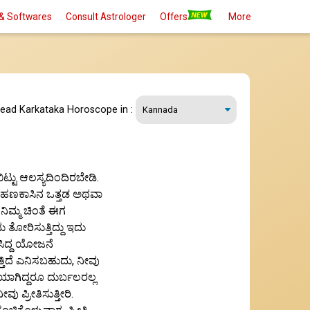
& Softwares
Consult Astrologer
Offers
More
read Karkataka Horoscope in :
ಿಟ್ಟು ಆಲಸ್ಯದಿಂದಿರಬೇಡಿ.
ಿಕ ಹಣಕಾಸಿನ ಒತ್ತಡ ಅಥವಾ
 ನಿಮ್ಮ ಚಿಂತೆ ಈಗ
ತೋರಿಸುತ್ತಿದ್ದು ಇದು
ಸಿದ್ದ ಯೋಜನೆ
್ತಿದೆ ಎನಿಸಬಹುದು, ನೀವು
ಯಾಗಿದ್ದರೂ ದುರ್ಬಲರಲ್ಲ
ವು ಪ್ರೀತಿಸುತ್ತೀರಿ.