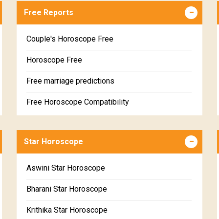
Free Reports
Couple's Horoscope Free
Horoscope Free
Free marriage predictions
Free Horoscope Compatibility
Career & Business Horoscope Free
Star Horoscope
Wealth & Fortune Horoscope Free
Free Daily Rashiphal
Aswini Star Horoscope
Free Weekly Rashifal
Bharani Star Horoscope
Free Star Horoscope
Krithika Star Horoscope