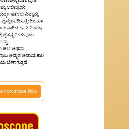
ಿಕೊಳ್ಳುವಾಗ, ಪ್ರೀತಿ
ಮ್ಮ ಅಭಿಪ್ರಾಯ
್ಥ್ಯ ಇತರರು ನಿಮ್ಮನ್ನು
ಪ್ರಸ್ತುತಪಡಿಸುತ್ತೀರಿ.ಬಹಳ
ಯವಾಗಿದೆ. ಇದು ನಿಜಕ್ಕೂ
ಕೆ ಚೈತನ್ಯ ನೀಡುವುದು
ನ್ನು
ಾಗಿ ಹಣ ಅಥವಾ
ೇಷಿಸಲು ಅದ್ಭುತ ಅಪಾಯಕಾರಿ
ಯ ಬೇಕಾಗುತ್ತದೆ.
ee Horoscope Now