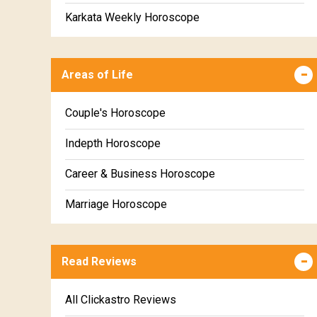
Karkata Weekly Horoscope
Simha Weekly Horoscope
Areas of Life
Kanya Weekly Horoscope
Tula Weekly Horoscope
Couple's Horoscope
Vrischika Weekly Horoscope
Indepth Horoscope
Dhanu Weekly Horoscope
Career & Business Horoscope
Makara Weekly Horoscope
Marriage Horoscope
Kumbha Weekly Horoscope
Wealth & Fortune Horoscope
Meena Weekly Horoscope
Read Reviews
Education Horoscope
Super Horoscope
All Clickastro Reviews