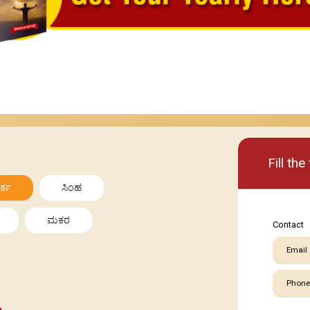
Basic
Premi
Fill th
ರ್ಕ
ಸಿಂಹ
ಮಕರ
Contact
Email
Phone