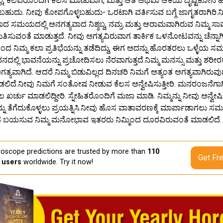
್ಲಿ, ಕೆಲವರೊಂದಿಗೆ ಕೆಲಸ ಮಾಡುವಾಗ, ಮತ್ತು ಆತ ಅಥವಾ ಆಕೆಯ ದೃಷ್ಟಿಕೋನ ಹಂಚ
ದು. ನೀವು ಕೋಪಗೊಳ್ಳಬಹುದು- ಒರಟಾಗಿ ವರ್ತಿಸುವ ಬಗ್ಗೆ ಜಾಗೃತರಾಗಿರಿ.ನಿ
ಾದ ಸಮಯದಲ್ಲಿ ಅನಗತ್ಯವಾದ ನಿಶ್ಶಬ್ದ, ನಮ್ರ ಮತ್ತು ಆರಾಮವಾಗಿರುವ ನಿಮ್ಮ ಸಾಮರ
ರುತಿಸುವಂತೆ ಮಾಡುತ್ತದೆ. ನೀವು ಅಗತ್ಯವಿರುವಾಗ ತಾರ್ಕಿಕ ಒಳನೋಟವನ್ನು ಚೆನ್ನಾಗಿ 
ನಿಮ್ಮ ಕಲಾ ಪ್ರತಿಭೆಯನ್ನು ತಡೆದಿದ್ದು, ಈಗ ಅದನ್ನು ಹೊರತರಲು ಒಳ್ಳೆಯ ಸಮ
ವನದಲ್ಲಿ ಭಾವನೆಯನ್ನು ಪ್ರಚೋದಿಸಲು ನೆರವಾಗುತ್ತದೆ.ನಿಮ್ಮ ಮನಸ್ಸು ಮತ್ತು ಶರೀರಕ್
ಗತ್ಯವಾಗಿದೆ. ಆದರೆ ನಿಮ್ಮ ಬಿಡುವಿಲ್ಲದ ದಿನಚರಿ ನಿಮಗೆ ಅತ್ಯಂತ ಅಗತ್ಯವಾಗಿರುವುದ
ಿದೆ.ನೀವು ನಿಮಗೆ ಸಂತೋಷ ನೀಡುವ ಕೆಲಸ ಅನ್ವೇಷಿಸುತ್ತೀರಿ. ಮನರಂಜನೆಗ
 ಖರ್ಚು ಮಾಡಲಿದ್ದೀರಿ. ಸ್ನೇಹಿತರೊಂದಿಗೆ ಮಜಾ ಮಾಡಿ. ನಿಮ್ಮನ್ನು ನೀವು ಅನ್ವ
ನು ತೆಗೆದುಕೊಳ್ಳಲು ಪ್ರಯತ್ನಿಸಿ.ನೀವು ಹೊಸ ವಾತಾವರಣಕ್ಕೆ ಮಾರ್ಪಾಡಾಗಲು ಸಮ
 ಬಯಸುವ ನಿಮ್ಮ ಮನೋಭಾವ ಇತರರು ನಿಮ್ಮಿಂದ ದೂರವಿರುವಂತೆ ಮಾಡಲಿದೆ.
oscope predictions are trusted by more than
110
Get Fr
n users
worldwide. Try it now!