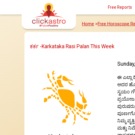
Free Reports
Home
>
Free Horoscope Re
ಕರ್ಕ -Karkataka Rasi Palan This Week
Sunday,
ಈ ಎಲ್ಲಾ 
ಅದರ ಹೊರತ
ಸ್ವಯಂ ಗೌರ
ಪ್ರಯೋಜನವ
ಪುರುಷರು 
ಪೂರ್ಣಗೊಳ
ನಿಮ್ಮ ವೃ
ಮತ್ತು ನಿಮ