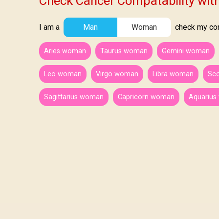
Check Cancer Compatability wit
I am a
Man
Woman
check my comp
Aries woman
Taurus woman
Gemini woman
Leo woman
Virgo woman
Libra woman
Sc
Sagittarius woman
Capricorn woman
Aquariu