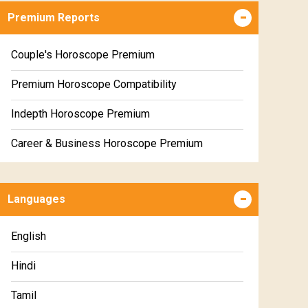
Premium Reports
Couple's Horoscope Premium
Premium Horoscope Compatibility
Indepth Horoscope Premium
Career & Business Horoscope Premium
Numerology Premium Report
Languages
Marriage Horoscope Premium
Premium Gem Recommendation Report
English
Premium Ugadi Prediction
Hindi
Premium Yoga Predictions
Tamil