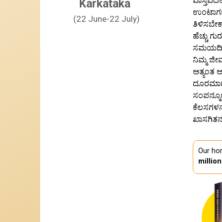
ವಾಸ್ತವದಲ
Karkataka
ಉಂಟಾಗಬಹು
(22 June-22 July)
ತಿಳಿಸಬೇಕ
ಹೆಚ್ಚು ಗು
ಸಮಯದಿಂದ 
ನಿಮ್ಮ ಜೀ
ಅತ್ಯಂತ ಅ
ದೂರಮಾಡಲ
ಸಂಪನ್ಮೂಲ
ಕೆಲಸಗಳನ್
ಖಾಸಗಿತನ
Our hor
millio