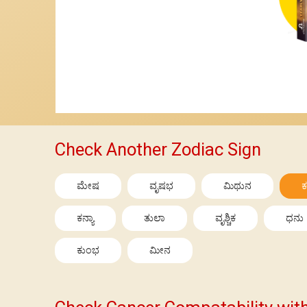
Check Another Zodiac Sign
ಮೇಷ
ವೃಷಭ
ಮಿಥುನ
ಕ
ಕನ್ಯಾ
ತುಲಾ
ವೃಶ್ಚಿಕ
ಧನು
ಕುಂಭ
ಮೀನ