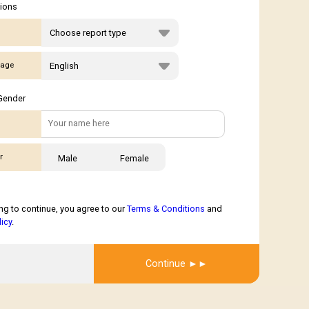
tions
age
Gender
r
Male
Female
ng to continue, you agree to our
Terms & Conditions
and
licy
.
Get Report
Continue