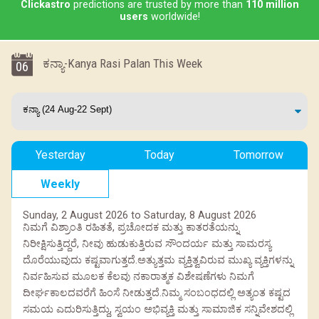
Clickastro
predictions are trusted by more than
110 million
users
worldwide!
ಕನ್ಯಾ-Kanya Rasi Palan This Week
06
Yesterday
Today
Tomorrow
Weekly
Sunday, 2 August 2026 to Saturday, 8 August 2026
ನಿಮಗೆ ವಿಶ್ರಾಂತಿ ರಹಿತತೆ, ಪ್ರಚೋದಕ ಮತ್ತು ಕಾತರತೆಯನ್ನು
ನಿರೀಕ್ಷಿಸುತ್ತಿದ್ದರೆ, ನೀವು ಹುಡುಕುತ್ತಿರುವ ಸೌಂದರ್ಯ ಮತ್ತು ಸಾಮರಸ್ಯ
ದೊರೆಯುವುದು ಕಷ್ಟವಾಗುತ್ತದೆ.ಅತ್ಯುತ್ತಮ ವ್ಯಕ್ತಿತ್ವವಿರುವ ಮುಖ್ಯ ವ್ಯಕ್ತಿಗಳನ್ನು
ನಿರ್ವಹಿಸುವ ಮೂಲಕ ಕೆಲವು ನಕಾರಾತ್ಮಕ ವಿಶೇಷಣೆಗಳು ನಿಮಗೆ
ದೀರ್ಘಕಾಲದವರೆಗೆ ಹಿಂಸೆ ನೀಡುತ್ತದೆ.ನಿಮ್ಮ ಸಂಬಂಧದಲ್ಲಿ ಅತ್ಯಂತ ಕಷ್ಟದ
ಸಮಯ ಎದುರಿಸುತ್ತಿದ್ದು, ಸ್ವಯಂ ಅಭಿವ್ಯಕ್ತಿ ಮತ್ತು ಸಾಮಾಜಿಕ ಸನ್ನಿವೇಶದಲ್ಲಿ