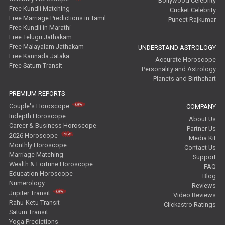
Bollywood Celebrity
Free Kundli Matching
Cricket Celebrity
Free Marriage Predictions in Tamil
Puneet Rajkumar
Free Kundli in Marathi
Free Telugu Jathakam
Free Malayalam Jathakam
UNDERSTAND ASTROLOGY
Free Kannada Jataka
Accurate Horoscope
Free Saturn Transit
Personality and Astrology
Planets and Birthchart
PREMIUM REPORTS
Couple's Horoscope
COMPANY
Indepth Horoscope
About Us
Career & Business Horoscope
Partner Us
2026 Horoscope
Media Kit
Monthly Horoscope
Contact Us
Marriage Matching
Support
Wealth & Fortune Horoscope
FAQ
Education Horoscope
Blog
Numerology
Reviews
Jupiter Transit
Video Reviews
Rahu-Ketu Transit
Clickastro Ratings
Saturn Transit
Yoga Predictions