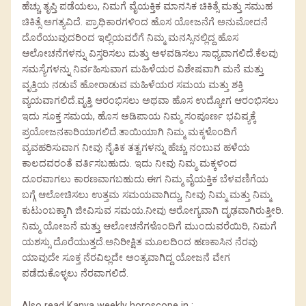
ಹೆಚ್ಚು ತೃಪ್ತಿ ಪಡೆಯಲು, ನಿಮಗೆ ವೈಯಕ್ತಿಕ ಮಾನಸಿಕ ಚಿಕಿತ್ಸೆ ಮತ್ತು ಸಮುಹ
ಚಿಕಿತ್ಸೆ ಅಗತ್ಯವಿದೆ. ಪ್ರಾಧಿಕಾರಗಳಿಂದ ಹೊಸ ಯೋಜನೆಗೆ ಅನುಮೋದನೆ
ದೊರೆಯುವುದರಿಂದ ಇಲ್ಲಿಯವರೆಗೆ ನಿಮ್ಮ ಮನಸ್ಸಿನಲ್ಲಿದ್ದ ಹೊಸ
ಆಲೋಚನೆಗಳನ್ನು ವಿಸ್ತರಿಸಲು ಮತ್ತು ಅಳವಡಿಸಲು ಸಾಧ್ಯವಾಗಲಿದೆ.ಕೆಲವು
ಸಮಸ್ಯೆಗಳನ್ನು ನಿರ್ವಹಿಸುವಾಗ ಮಹಿಳೆಯರ ವಿಶೇಷವಾಗಿ ಮನೆ ಮತ್ತು
ವೃತ್ತಿಯ ನಡುವೆ ಹೋರಾಡುವ ಮಹಿಳೆಯರ ಸಮಯ ಮತ್ತು ಶಕ್ತಿ
ವ್ಯಯವಾಗಲಿದೆ.ವೃತ್ತಿ ಆರಂಭಿಸಲು ಅಥವಾ ಹೊಸ ಉದ್ಯೋಗ ಆರಂಭಿಸಲು
ಇದು ಸೂಕ್ತ ಸಮಯ, ಹೊಸ ಅಡಿಪಾಯ ನಿಮ್ಮ ಸಂಪೂರ್ಣ ಭವಿಷ್ಯಕ್ಕೆ
ಪ್ರಯೋಜನಕಾರಿಯಾಗಲಿದೆ.ತಾಯಿಯಾಗಿ ನಿಮ್ಮ ಮಕ್ಕಳೊಂದಿಗೆ
ವ್ಯವಹರಿಸುವಾಗ ನೀವು ನೈತಿಕ ತತ್ವಗಳನ್ನು ಹೆಚ್ಚು ನಂಬುವ ಹಳೆಯ
ಕಾಲದವರಂತೆ ವರ್ತಿಸಬಹುದು. ಇದು ನೀವು ನಿಮ್ಮ ಮಕ್ಕಳಿಂದ
ದೂರವಾಗಲು ಕಾರಣವಾಗಬಹುದು.ಈಗ ನಿಮ್ಮ ವೈಯಕ್ತಿಕ ಬೆಳವಣಿಗೆಯ
ಬಗ್ಗೆ ಆಲೋಚಿಸಲು ಉತ್ತಮ ಸಮಯವಾಗಿದ್ದು, ನೀವು ನಿಮ್ಮ ಮತ್ತು ನಿಮ್ಮ
ಕುಟುಂಬಕ್ಕಾಗಿ ಜೀವಿಸುವ ಸಮಯ.ನೀವು ಆರೋಗ್ಯವಾಗಿ ದೃಢವಾಗಿರುತ್ತೀರಿ.
ನಿಮ್ಮ ಯೋಜನೆ ಮತ್ತು ಆಲೋಚನೆಗಳೊಂದಿಗೆ ಮುಂದುವರೆಯಿರಿ, ನಿಮಗೆ
ಯಶಸ್ಸು ದೊರೆಯುತ್ತದೆ.ಅನಿರೀಕ್ಷಿತ ಮೂಲದಿಂದ ಹಣಕಾಸಿನ ನೆರವು
ಯಾವುದೇ ಸೂಕ್ತ ನೆರವಿಲ್ಲದೇ ಅಂತ್ಯವಾಗಿದ್ದ ಯೋಜನೆ ವೇಗ
ಪಡೆದುಕೊಳ್ಳಲು ನೆರವಾಗಲಿದೆ.
Also read Kanya weekly horoscope in :