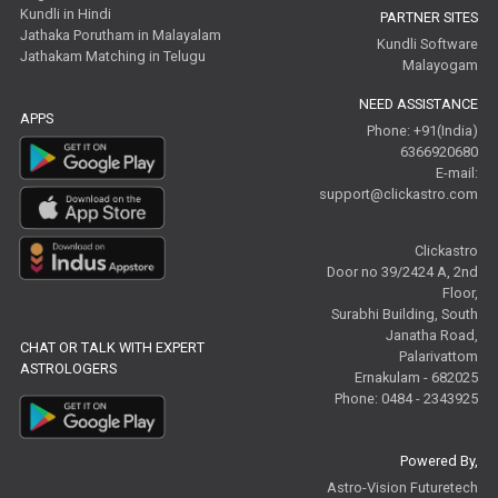
Kundli in Hindi
PARTNER SITES
Jathaka Porutham in Malayalam
Kundli Software
Jathakam Matching in Telugu
Malayogam
NEED ASSISTANCE
APPS
Phone: +91(India)
6366920680
E-mail:
support@clickastro.com
Clickastro
Door no 39/2424 A, 2nd
Floor,
Surabhi Building, South
Janatha Road,
CHAT OR TALK WITH EXPERT
Palarivattom
ASTROLOGERS
Ernakulam - 682025
Phone: 0484 - 2343925
Powered By,
Astro-Vision Futuretech