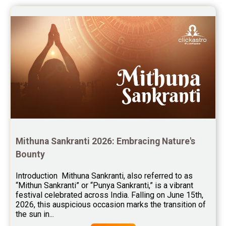
Yoga Predictions Reviews
Rahu Ketu Transit Predictions Reviews
Jupiter Transit Predictions Reviews
Free Horoscope Reviews
Free Horoscope Compatibility Reviews
Free Personal Horoscope Reviews
Free Career Horoscope Reviews
Mithuna Sankranti 2026: Embracing Nature's 
Stock Market Predictions Reviews
Bounty
Free Wealth Horoscope Reviews
Introduction  Mithuna Sankranti, also referred to as 
Free Marriage Horoscope Reviews
“Mithun Sankranti” or “Punya Sankranti,” is a vibrant 
festival celebrated across India. Falling on June 15th, 
Free Star Horoscope Reviews
2026, this auspicious occasion marks the transition of 
the sun in...
Baby Names Reviews