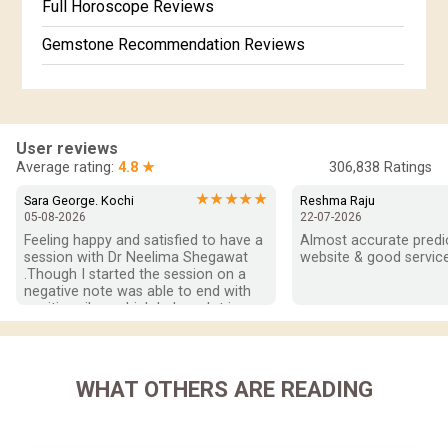
Full Horoscope Reviews
Gemstone Recommendation Reviews
Horoscope Compatibility Reviews
In-Depth Horoscope Reviews
User reviews
Marriage Horoscope Reviews
Average rating:
4.8 ★
306,838
Ratings
Super Horoscope Reviews
★★★★★
Sara George. Kochi
Reshma Raju
05-08-2026
22-07-2026
Education Horoscope Reviews
Feeling happy and satisfied to have a 
Almost accurate predict
session with Dr Neelima Shegawat 
website & good service
Wealth Horoscope Reviews
.Though I started the session on a 
negative note was able to end with 
positive vibes which helps a lot in 
Yearly Predictions Reviews
moving forward. She patiently 
listened and was able to answer my 
Monthly Predictions Reviews
queries with proper advice Which 
helped  a lot in  ending the session 
WHAT OTHERS ARE READING
Future Book Reviews
on a happy  and satisfied note.. Hope  
to keep in touch .Thank you ma’am 
Saturn Transit Predictions Reviews
once again for the wonderful 
session.