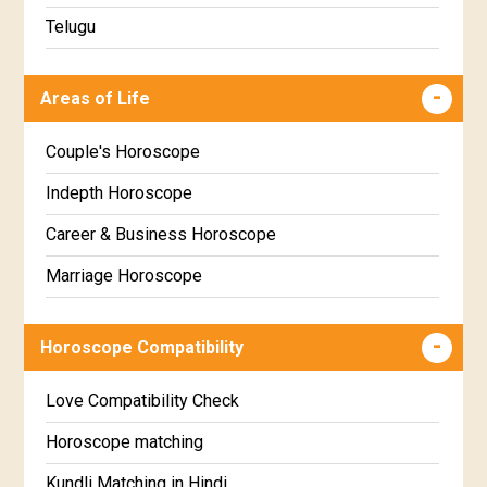
Makha Star Horoscope
Telugu
Poorva Phalguni Star Horoscope
Malayalam
Areas of Life
Uttara Phalguni Star Horoscope
Kannada
Hastha Star Horoscope
Marathi
Couple's Horoscope
Chitha Star Horoscope
Gujarati
Indepth Horoscope
Swathi Star Horoscope
Sinhala
Career & Business Horoscope
Visakha Star Horoscope
Marriage Horoscope
Anuradha Star Horoscope
Wealth & Fortune Horoscope
Horoscope Compatibility
Jyeshta Star Horoscope
Education Horoscope
Moola Star Horoscope
Super Horoscope
Love Compatibility Check
Poorvashaada Star Horoscope
Future Book
Horoscope matching
Uttarashaada Star Horoscope
Numerology
Kundli Matching in Hindi