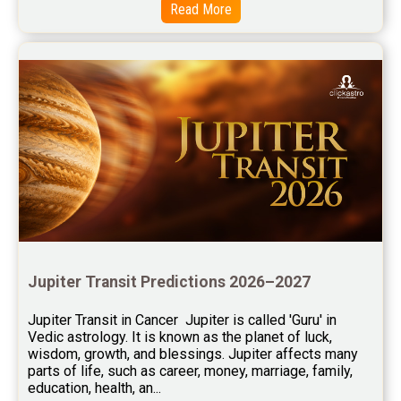
Read More
Free Chinese Horoscope Reviews
Free Chinese Compatibility Reviews
Free Feng Shui Reviews
Free Panchanga Predictions Reviews
Astrology Consultancy Reviews
Free Janam Kundali Reviews
Free Astrology Reviews
Free Tamil Jathagam Reviews
Jupiter Transit Predictions 2026–2027
Jupiter Transit in Cancer  Jupiter is called 'Guru' in 
Vedic astrology. It is known as the planet of luck, 
wisdom, growth, and blessings. Jupiter affects many 
parts of life, such as career, money, marriage, family, 
education, health, an...