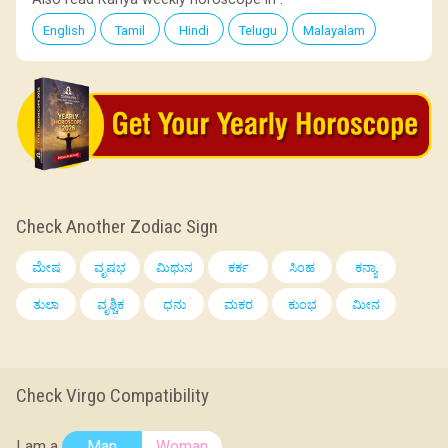
English
Tamil
Hindi
Telugu
Malayalam
Check Another Zodiac Sign
ಮೇಷ
ವೃಷಭ
ಮಿಥುನ
ಕರ್ಕ
ಸಿಂಹ
ಕನ್ಯಾ
ತುಲಾ
ವೃಶ್ಚಿಕ
ಧನು
ಮಕರ
ಕುಂಭ
ಮೀನ
Check Virgo Compatibility
I am a
Man
Woman