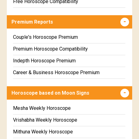
Free Horoscope Compatibility
Career & Business Horoscope Free
Premium Reports
Wealth & Fortune Horoscope Free
Free Daily Rashiphal
Couple's Horoscope Premium
Free Weekly Rashifal
Premium Horoscope Compatibility
Free Star Horoscope
Indepth Horoscope Premium
Free panchanga Predictions
Career & Business Horoscope Premium
Free Love Compatibility
Numerology Premium Report
Horoscope based on Moon Signs
Free Chinese Horoscope
Marriage Horoscope Premium
Free Personal Horoscope
Premium Gem Recommendation Report
Mesha Weekly Horoscope
Free Chinese Compatibility
Premium Ugadi Prediction
Vrishabha Weekly Horoscope
Free Numerology Report
Premium Yoga Predictions
Mithuna Weekly Horoscope