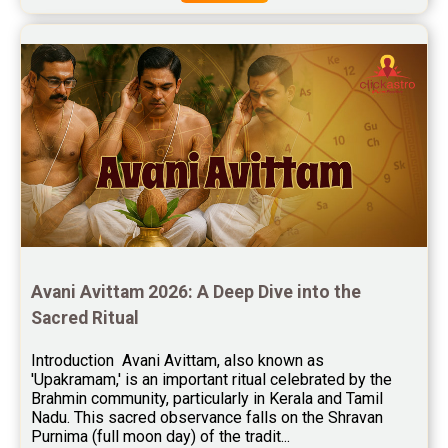
Free Chinese Compatibility Reviews
Free Feng Shui Reviews
Free Panchanga Predictions Reviews
Astrology Consultancy Reviews
Free Janam Kundali Reviews
Free Astrology Reviews
Free Tamil Jathagam Reviews
Avani Avittam 2026: A Deep Dive into the 
Sacred Ritual
Introduction  Avani Avittam, also known as 
'Upakramam,' is an important ritual celebrated by the 
Brahmin community, particularly in Kerala and Tamil 
Nadu. This sacred observance falls on the Shravan 
Purnima (full moon day) of the tradit...