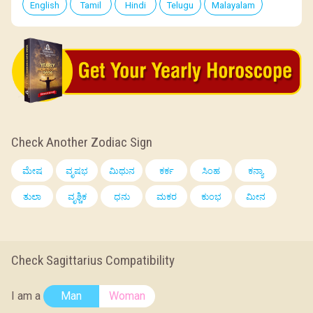
English
Tamil
Hindi
Telugu
Malayalam
Check Another Zodiac Sign
ಮೇಷ
ವೃಷಭ
ಮಿಥುನ
ಕರ್ಕ
ಸಿಂಹ
ಕನ್ಯಾ
ತುಲಾ
ವೃಶ್ಚಿಕ
ಧನು
ಮಕರ
ಕುಂಭ
ಮೀನ
Check Sagittarius Compatibility
I am a
Man
Woman