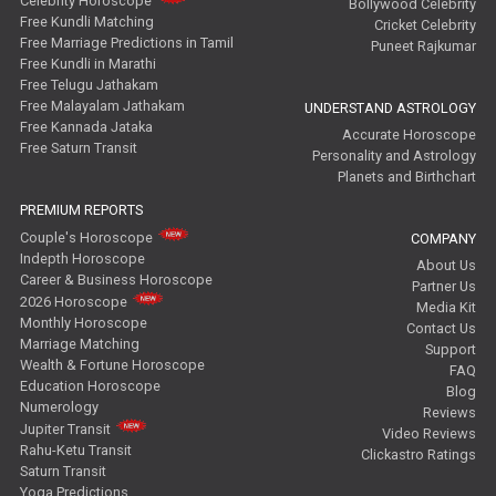
Celebrity Horoscope
Bollywood Celebrity
Free Kundli Matching
Cricket Celebrity
Free Marriage Predictions in Tamil
Puneet Rajkumar
Free Kundli in Marathi
Free Telugu Jathakam
Free Malayalam Jathakam
UNDERSTAND ASTROLOGY
Free Kannada Jataka
Accurate Horoscope
Free Saturn Transit
Personality and Astrology
Planets and Birthchart
PREMIUM REPORTS
Couple's Horoscope
COMPANY
Indepth Horoscope
About Us
Career & Business Horoscope
Partner Us
2026 Horoscope
Media Kit
Monthly Horoscope
Contact Us
Marriage Matching
Support
Wealth & Fortune Horoscope
FAQ
Education Horoscope
Blog
Numerology
Reviews
Jupiter Transit
Video Reviews
Rahu-Ketu Transit
Clickastro Ratings
Saturn Transit
Yoga Predictions