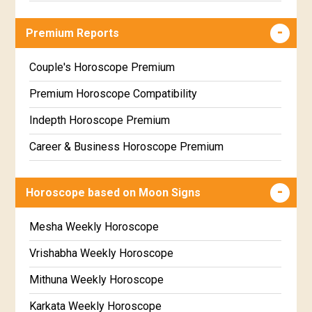
Career & Business Horoscope Free
Premium Reports
Wealth & Fortune Horoscope Free
Free Daily Rashiphal
Couple's Horoscope Premium
Free Weekly Rashifal
Premium Horoscope Compatibility
Free Star Horoscope
Indepth Horoscope Premium
Free panchanga Predictions
Career & Business Horoscope Premium
Free Love Compatibility
Numerology Premium Report
Horoscope based on Moon Signs
Free Chinese Horoscope
Marriage Horoscope Premium
Free Personal Horoscope
Premium Gem Recommendation Report
Mesha Weekly Horoscope
Free Chinese Compatibility
Premium Ugadi Prediction
Vrishabha Weekly Horoscope
Free Numerology Report
Premium Yoga Predictions
Mithuna Weekly Horoscope
Free Feng Shui
Premium Super Horoscope
Karkata Weekly Horoscope