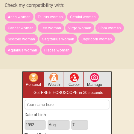
Check my compatibility with:
Aries woman
Taurus woman
Gemini woman
Cancer woman
Leo woman
Virgo woman
Libra woman
Scorpio woman
Sagittarius woman
Capricorn woman
Aquarius woman
Pisces woman
Personal
Wealth
Career
Marriage
Get FREE HOROSCOPE in 30 seconds
Date of birth