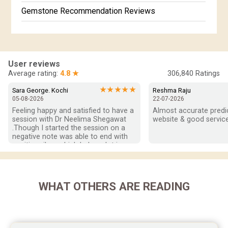
Gemstone Recommendation Reviews
Horoscope Compatibility Reviews
In-Depth Horoscope Reviews
User reviews
Marriage Horoscope Reviews
Average rating:
4.8 ★
306,840
Ratings
Super Horoscope Reviews
★★★★★
Sara George. Kochi
Reshma Raju
05-08-2026
22-07-2026
Education Horoscope Reviews
Feeling happy and satisfied to have a 
Almost accurate predict
session with Dr Neelima Shegawat 
website & good service
Wealth Horoscope Reviews
.Though I started the session on a 
negative note was able to end with 
positive vibes which helps a lot in 
Yearly Predictions Reviews
moving forward. She patiently 
listened and was able to answer my 
Monthly Predictions Reviews
queries with proper advice Which 
helped  a lot in  ending the session 
WHAT OTHERS ARE READING
Future Book Reviews
on a happy  and satisfied note.. Hope  
to keep in touch .Thank you ma’am 
Saturn Transit Predictions Reviews
once again for the wonderful 
session.
Yoga Predictions Reviews