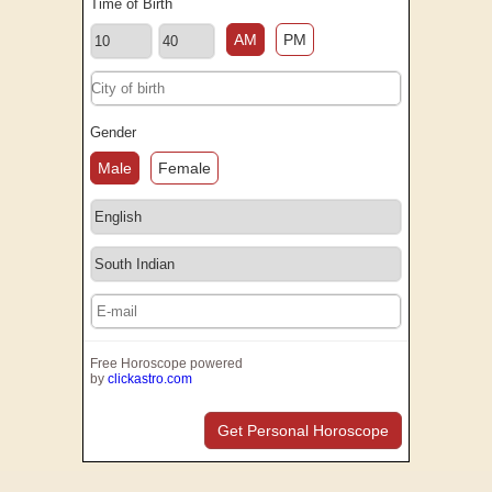
Time of Birth
AM
PM
Gender
Male
Female
Free Horoscope powered
by
clickastro.com
Get Personal Horoscope