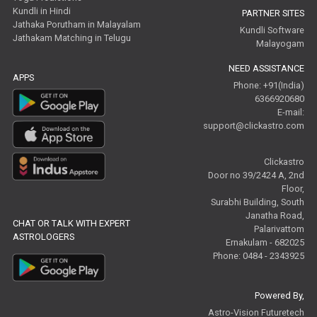
Kundli in Hindi
PARTNER SITES
Jathaka Porutham in Malayalam
Kundli Software
Jathakam Matching in Telugu
Malayogam
NEED ASSISTANCE
APPS
Phone: +91(India)
6366920680
E-mail:
support@clickastro.com
Clickastro
Door no 39/2424 A, 2nd
Floor,
Surabhi Building, South
Janatha Road,
CHAT OR TALK WITH EXPERT
Palarivattom
ASTROLOGERS
Ernakulam - 682025
Phone: 0484 - 2343925
Powered By,
Astro-Vision Futuretech