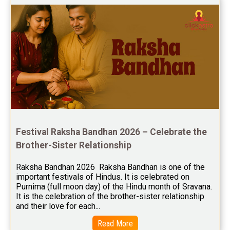
Rahu Ketu Transit Predictions Reviews
Jupiter Transit Predictions Reviews
Free Horoscope Reviews
Free Horoscope Compatibility Reviews
Free Personal Horoscope Reviews
Free Career Horoscope Reviews
Festival Raksha Bandhan 2026 – Celebrate the 
Stock Market Predictions Reviews
Brother-Sister Relationship
Free Wealth Horoscope Reviews
Raksha Bandhan 2026  Raksha Bandhan is one of the 
Free Marriage Horoscope Reviews
important festivals of Hindus. It is celebrated on 
Purnima (full moon day) of the Hindu month of Sravana. 
Free Star Horoscope Reviews
It is the celebration of the brother-sister relationship 
and their love for each...
Baby Names Reviews
Read More
Free Chinese Horoscope Reviews