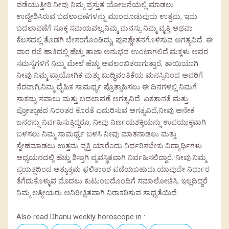
ಪಡೆಯುತ್ತೀರಿ.ನೀವು ನಿಮ್ಮ ಪ್ರಸ್ತುತ ಯೋಜನೆಯಲ್ಲಿ ಮಾಡಲು
ಉದ್ದೇಶಿಸಿರುವ ಬದಲಾವಣೆಗಳನ್ನು ಮುಂದೂಡುವುದು ಉತ್ತಮ, ಇದು
ಬದಲಾವಣೆಗೆ ಸೂಕ್ತ ಸಮಯವಲ್ಲ.ನಿಮ್ಮ ಮನಸ್ಸು ನಿಮ್ಮ ವೃತ್ತಿ ಅಥವಾ
ಕೆಲಸದಲ್ಲಿ ತೊಡಗಿ ಬೇಸರಗೊಂಡಿದ್ದು, ಪುನಶ್ಚೇತನಗೊಳಿಸುವ ಅಗತ್ಯವಿದೆ. ಈ
ವಾರ ರಜೆ ಹಾಕಿದಲ್ಲಿ ಹೆಚ್ಚು ತಾಜಾ ಅನುಭವ ಉಂಟಾಗಲಿದೆ.ಮಕ್ಕಳು ಅವರ
ಸಮಸ್ಯೆಗಳಿಗೆ ನಿಮ್ಮ ಮೇಲೆ ಹೆಚ್ಚು ಅವಲಂಬಿತರಾಗುತ್ತಾರೆ, ತಾಯಿಯಾಗಿ
ನೀವು ನಿಮ್ಮ ಪ್ರಾಯೋಗಿಕ ಮತ್ತು ಬುದ್ಧಿವಂತಿಕೆಯ ಮನಸ್ಸಿನಿಂದ ಅವರಿಗೆ
ನೆರವಾಗಿ,ನಿಮ್ಮ ದೈಹಿಕ ಸಾಮರ್ಥ್ಯ ಪ್ರೊತ್ಸಾಹಿಸಲು ಈ ದಿನಗಳಲ್ಲಿ ನಿಮಗೆ
ಸಾಕಷ್ಟು ಸವಾಲು ಮತ್ತು ಬದಲಾವಣೆ ಅಗತ್ಯವಿದೆ. ಏಕತಾನತೆ ಮತ್ತು
ಪ್ರೋತ್ಸಾಹದ ನಿರಂತರ ಕೊರತೆ ಎದುರಿಸುವ ಅಗತ್ಯವಿದೆ,ನೀವು ಅನೇಕ
ಜನರನ್ನು ನಿರ್ವಹಿಸುತ್ತಿದ್ದರೂ, ನೀವು ನಿರ್ಣಯಶಕ್ತಿಯನ್ನು ಉಪಯುಕ್ತವಾಗಿ
ಬಳಸಲು ನಿಮ್ಮ ಸಾಮರ್ಥ್ಯ ಬಳಸಿ ನೀವು ಮಾತನಾಡಲು ಮತ್ತು
ಸ್ನೇಹಮಾಡಲು ಉತ್ತಮ ವ್ಯಕ್ತಿ ಯಾರೆಂದು ನಿರ್ಧರಿಸಬೇಕು.ವಿದ್ಯಾರ್ಥಿಗಳು
ಅಧ್ಯಯನದಲ್ಲಿ ಹೆಚ್ಚು ಶಿಸ್ತಾಗಿ ವ್ಯವಸ್ಥಿತವಾಗಿ ನಿರ್ವಹಿಸಲಿದ್ದಾರೆ. ನೀವು ನಿಮ್ಮ
ಪ್ರಯತ್ನದಿಂದ ಅತ್ಯುತ್ತಮ ಫಲಿತಾಂಶ ಪಡೆಯಬಹುದು.ಯಾವುದೇ ನಿರ್ಧಾರ
ತೆಗೆದುಕೊಳ್ಳುವ ಮೊದಲು ಕುಟುಂಬದೊಂದಿಗೆ ಸಮಾಲೋಚಿಸಿ, ಇಲ್ಲದಿದ್ದರೆ
ನಿಮ್ಮ ಆತ್ಮೀಯರು ಅನಿರೀಕ್ಷಿತವಾಗಿ ನಿರಾಕರಿಸುವ ಸಾಧ್ಯತೆಯಿದೆ.
Also read Dhanu weekly horoscope in :