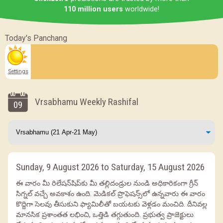
110 million users
worldwide!
Today's Panchang
Settings
Vrsabhamu Weekly Rashifal
09
Sunday, 9 August 2026 to Saturday, 15 August 2026
ఈ వారం మీ రిలేషన్‌షిప్‌కు మీ తల్లిదండ్రుల నుండి అధికారికంగా గ్రీన్
సిగ్నల్ వచ్చే అవకాశం ఉంది. మెడికల్ ప్రొఫెషన్స్‌లో ఉన్నవారు ఈ వారం
కొద్దిగా సెలవు తీసుకుని ఫ్యామిలీతో బయటకు వెళ్లడం మంచిది. దీనివల్ల
మానసిక ప్రశాంతత లభించి, ఒత్తిడి తగ్గుతుంది. ప్రభుత్వ ప్రాజెక్టులు