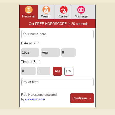
Personal
Wealth
Career
Marriage
Get FREE HOROSCOPE in 30 seconds
Date of birth
Time of Birth
AM
PM
Free Horoscope powered
Continue →
by
clickastro.com