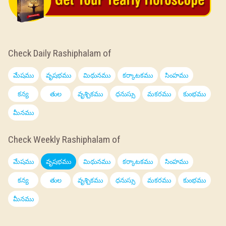
Check Daily Rashiphalam of
మేషము
వృషభము
మిథునము
కర్కాటకము
సింహము
కన్య
తుల
వృశ్చికము
ధనుస్సు
మకరము
కుంభము
మీనము
Check Weekly Rashiphalam of
మేషము
వృషభము
మిథునము
కర్కాటకము
సింహము
కన్య
తుల
వృశ్చికము
ధనుస్సు
మకరము
కుంభము
మీనము