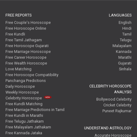
Free Tamil Jathagam Reviews
FREE REPORTS
LANGUAGES
Free Couple's Horoscope
English
Free Horoscope Online
Hindi
Free Kundli
Tamil
Free Tamil Jathagam
Telugu
Free Horoscope Gujarati
Malayalam
Free Marriage Horoscope
Kannada
Free Career Horoscope
Marathi
Free Wealth Horoscope
Gujarati
Love Matching
Sinhala
Free Horoscope Compatibility
Panchanga Predictions
CELEBRITY HOROSCOPE
Daily Horoscope
ANALYSIS
Weekly Horoscope
Celebrity Horoscope
Bollywood Celebrity
Free Kundli Matching
Cricket Celebrity
Free Marriage Predictions in Tamil
Puneet Rajkumar
Free Kundli in Marathi
Free Telugu Jathakam
Free Malayalam Jathakam
UNDERSTAND ASTROLOGY
Free Kannada Jataka
Accurate Horoscope