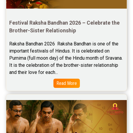
Future Book Reviews
Saturn Transit Predictions Reviews
Festival Raksha Bandhan 2026 – Celebrate the 
Brother-Sister Relationship
Yoga Predictions Reviews
Raksha Bandhan 2026  Raksha Bandhan is one of the 
Rahu Ketu Transit Predictions Reviews
important festivals of Hindus. It is celebrated on 
Purnima (full moon day) of the Hindu month of Sravana. 
Jupiter Transit Predictions Reviews
It is the celebration of the brother-sister relationship 
Free Horoscope Reviews
and their love for each...
Read More
Free Horoscope Compatibility Reviews
Free Personal Horoscope Reviews
Free Career Horoscope Reviews
Stock Market Predictions Reviews