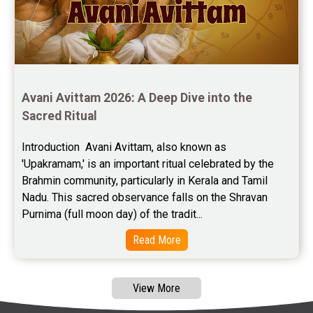
Free Wealth Horoscope Reviews
Free Marriage Horoscope Reviews
Free Star Horoscope Reviews
Baby Names Reviews
Avani Avittam 2026: A Deep Dive into the 
Sacred Ritual
Free Chinese Horoscope Reviews
Introduction  Avani Avittam, also known as 
Free Chinese Compatibility Reviews
'Upakramam,' is an important ritual celebrated by the 
Brahmin community, particularly in Kerala and Tamil 
Free Feng Shui Reviews
Nadu. This sacred observance falls on the Shravan 
Purnima (full moon day) of the tradit...
Free Panchanga Predictions Reviews
Read More
Astrology Consultancy Reviews
Free Janam Kundali Reviews
View More
Free Astrology Reviews