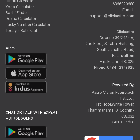
Hindu Calendar
6366920680
Yoga Calculator
E-mail:
Rashi Finder
support@clickastro.com
Dosha Calculator
Lucky Number Calculator
Today's Rahukaal
Clickastro
Door no 39/2424 A,
2nd Floor, Surabhi Building,
APPS
South Janatha Road,
Palarivattom
Ernakulam - 682025
Phone: 0484 - 2343925
Powered By,
Astro-Vision Futuretech
Pvt.Ltd.,
1st Floor,White Tower,
Thammanam P O, Cochin -
CHAT OR TALK WITH EXPERT
682032
ASTROLOGERS
Kerala, India.