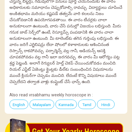
చేస్తున్న బిల్డర్లు, గడువులోగా పనులు పూర్తి చేయనందుకు ఈ వారం
అధికారులకు సమాధానం చెప్పుకోవాల్సి రావచ్చు. విద్యార్థులు చూపించే
అంకితభావం మరియు కష్టపడే తత్వమే వారి కలలను నిజం
చేసుకోవడానికి ఉపయోగపడతాయి. ఈ వారం టీచర్లకు చాలా
అనుకూలంగా ఉంటుంది, వారు చేసే పనుల్లో విజయం లభిస్తుంది. మీరు
గనుక జాబ్ సెర్చ్‌లో ఉంటే, రెస్యూమ్స్ పంపడానికి ఈ వారం చాలా
అనుకూలంగా ఉంటుంది. మీ టాలెంట్‌కు తగిన గుర్తింపు లభిస్తుంది. ఈ
వారం జరిగే ఎగ్జిబిషన్లు లేదా షోలలో కళాకారులకు ఆశించినంత
రెస్పాన్స్ రాకపోవచ్చు. పర్ఫార్మెన్స్ వల్ల గానీ, ఆడియన్స్ ఆసక్తి
చూపకపోవడం వల్ల గానీ ఇలా జరగవచ్చు. ఈ వారం మీ ఆరోగ్యం పట్ల
శ్రద్ధ పెట్టండి. అలాగే రెగ్యులర్ హెల్త్ చెకప్ చేయించుకోవడం మంచిది.
రియల్ ఎస్టేట్ ఏజెంట్లు క్లైంట్లకు డీల్‌కు సంబంధించిన విషయాలను
ముందే క్లియర్‌గా చెప్పడం మంచిది. లేదంటే కొన్ని విషయాలు ముందే
చెప్పలేదని తర్వాత వాళ్లు కంప్లైంట్ చేసే ఛాన్స్ ఉంది.
Also read vrsabhamu weekly horoscope in :
English
Malayalam
Kannada
Tamil
Hindi