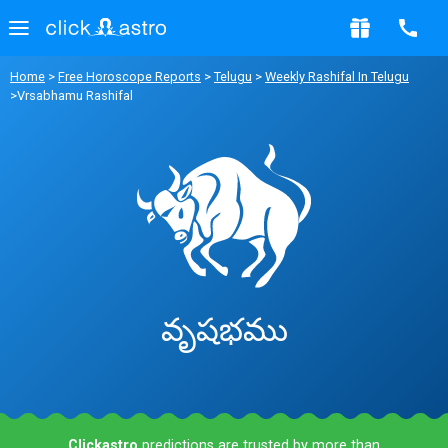
Home
>
Free Horoscope Reports
>
Telugu
>
Weekly Rashifal In Telugu
>Vrsabhamu Rashifal
వృషభము
Clickastro
predictions are trusted by more than