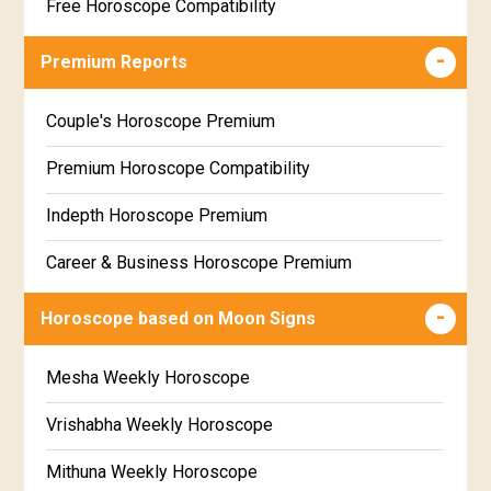
Free Horoscope Compatibility
Career & Business Horoscope Free
Premium Reports
Wealth & Fortune Horoscope Free
Couple's Horoscope Premium
Free Daily Rashiphal
Premium Horoscope Compatibility
Free Weekly Rashifal
Indepth Horoscope Premium
Free Star Horoscope
Career & Business Horoscope Premium
Free panchanga Predictions
Numerology Premium Report
Horoscope based on Moon Signs
Free Love Compatibility
Marriage Horoscope Premium
Mesha Weekly Horoscope
Free Chinese Horoscope
Premium Gem Recommendation Report
Vrishabha Weekly Horoscope
Free Personal Horoscope
Premium Ugadi Prediction
Mithuna Weekly Horoscope
Free Chinese Compatibility