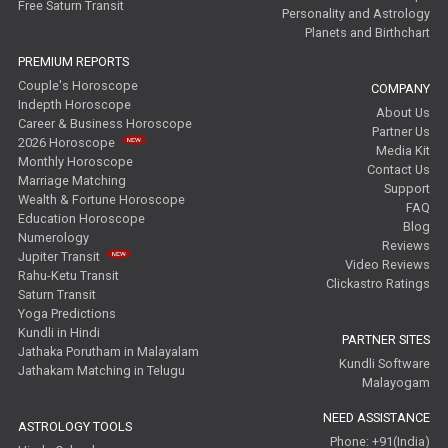
Free Saturn Transit
Personality and Astrology
Planets and Birthchart
PREMIUM REPORTS
Couple's Horoscope
COMPANY
Indepth Horoscope
About Us
Career & Business Horoscope
Partner Us
2026 Horoscope
Media Kit
Monthly Horoscope
Contact Us
Marriage Matching
Support
Wealth & Fortune Horoscope
FAQ
Education Horoscope
Blog
Numerology
Reviews
Jupiter Transit
Video Reviews
Rahu-Ketu Transit
Clickastro Ratings
Saturn Transit
Yoga Predictions
Kundli in Hindi
PARTNER SITES
Jathaka Porutham in Malayalam
Kundli Software
Jathakam Matching in Telugu
Malayogam
NEED ASSISTANCE
ASTROLOGY TOOLS
Phone: +91(India)