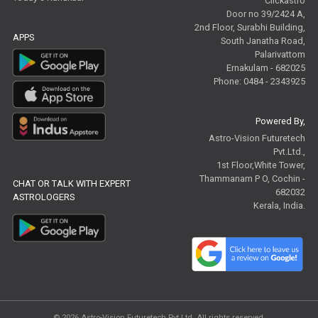
Clickastro
Door no 39/2424 A,
2nd Floor, Surabhi Building,
APPS
South Janatha Road,
Palarivattom
Ernakulam - 682025
Phone: 0484 - 2343925
Powered By,
Astro-Vision Futuretech
Pvt.Ltd.,
1st Floor,White Tower,
Thammanam P O, Cochin -
CHAT OR TALK WITH EXPERT
682032
ASTROLOGERS
Kerala, India.
© 2026
Astro-Vision Futuretech Pvt.Ltd.
All rights reserved.