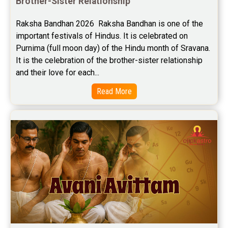
Brother-Sister Relationship
Yoga Predictions Reviews
Raksha Bandhan 2026  Raksha Bandhan is one of the 
Rahu Ketu Transit Predictions Reviews
important festivals of Hindus. It is celebrated on 
Purnima (full moon day) of the Hindu month of Sravana. 
Jupiter Transit Predictions Reviews
It is the celebration of the brother-sister relationship 
Free Horoscope Reviews
and their love for each...
Read More
Free Horoscope Compatibility Reviews
Free Personal Horoscope Reviews
Free Career Horoscope Reviews
Stock Market Predictions Reviews
Free Wealth Horoscope Reviews
Free Marriage Horoscope Reviews
Free Star Horoscope Reviews