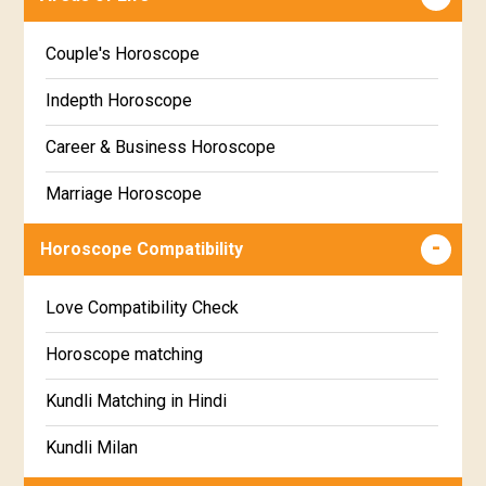
Poorva Phalguni Star Horoscope
Kannada
Couple's Horoscope
Uttara Phalguni Star Horoscope
Marathi
Indepth Horoscope
Hastha Star Horoscope
Gujarati
Career & Business Horoscope
Chitha Star Horoscope
Sinhala
Marriage Horoscope
Swathi Star Horoscope
Wealth & Fortune Horoscope
Visakha Star Horoscope
Horoscope Compatibility
Education Horoscope
Anuradha Star Horoscope
Love Compatibility Check
Super Horoscope
Jyeshta Star Horoscope
Horoscope matching
Future Book
Moola Star Horoscope
Kundli Matching in Hindi
Numerology
Poorvashaada Star Horoscope
Kundli Milan
Uttarashaada Star Horoscope