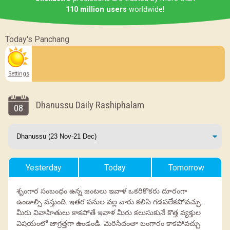
110 million users
worldwide!
Today's Panchang
Settings
Dhanussu Daily Rashiphalam
08
Yesterday
Today
Tomorrow
శృంగార సంబంధం ఉన్న జంటలు ఇవాళ ఒకరికొకరు దూరంగా
ఉండాల్సి వస్తుంది. ఇతర పనుల వల్ల వారు కలిసి గడపలేకపోవచ్చు.
మీరు వివాహితులు కాకపోతే ఇవాళ మీరు కలుసుకునే కొత్త వ్యక్తుల
విషయంలో జాగ్రత్తగా ఉండండి. మెరిసేదంతా బంగారం కాకపోవచ్చు.