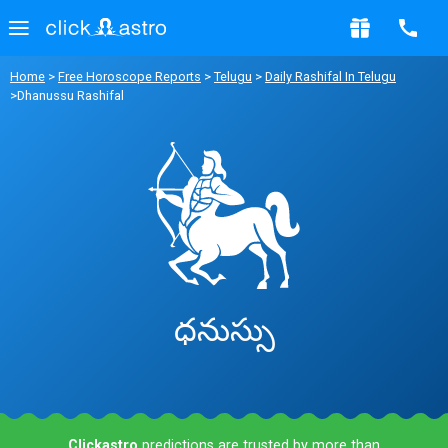
Home
>
Free Horoscope Reports
>
Telugu
>
Daily Rashifal In Telugu
>Dhanussu Rashifal
ధనుస్సు
Clickastro
predictions are trusted by more than