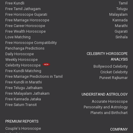
Free Kundli
Tamil
Free Tamil Jathagam
Telugu
Free Horoscope Gujarati
Malayalam
Free Marriage Horoscope
Kannada
Free Career Horoscope
Marathi
Free Wealth Horoscope
Gujarati
Love Matching
Sinhala
Free Horoscope Compatibility
Panchanga Predictions
CELEBRITY HOROSCOPE
Daily Horoscope
ANALYSIS
Weekly Horoscope
Celebrity Horoscope
Bollywood Celebrity
Free Kundli Matching
Cricket Celebrity
Free Marriage Predictions in Tamil
Puneet Rajkumar
Free Kundli in Marathi
Free Telugu Jathakam
Free Malayalam Jathakam
UNDERSTAND ASTROLOGY
Free Kannada Jataka
Accurate Horoscope
Free Saturn Transit
Personality and Astrology
Planets and Birthchart
PREMIUM REPORTS
Couple's Horoscope
COMPANY