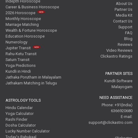
Indepth Horoscope
About Us
Career & Business Horoscope
Partner Us
2026 Horoscope
Media Kit
Monthly Horoscope
Contact Us
Marriage Matching
Support
Wealth & Fortune Horoscope
FAQ
Education Horoscope
Blog
Numerology
Reviews
Jupiter Transit
Video Reviews
Rahu-Ketu Transit
Clickastro Ratings
Saturn Transit
Yoga Predictions
Kundli in Hindi
PARTNER SITES
Jathaka Porutham in Malayalam
Kundli Software
Jathakam Matching in Telugu
Malayogam
NEED ASSISTANCE
ASTROLOGY TOOLS
Phone: +91(India)
Hindu Calendar
6366920680
Yoga Calculator
E-mail:
Rashi Finder
support@clickastro.com
Dosha Calculator
Lucky Number Calculator
Today's Rahukaal