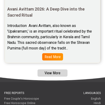
Baby Names Reviews
Avani Avittam 2026: A Deep Dive into the 
Sacred Ritual
Free Chinese Horoscope Reviews
Introduction  Avani Avittam, also known as 
Free Chinese Compatibility Reviews
'Upakramam,' is an important ritual celebrated by the 
Brahmin community, particularly in Kerala and Tamil 
Free Feng Shui Reviews
Nadu. This sacred observance falls on the Shravan 
Purnima (full moon day) of the tradit...
Free Panchanga Predictions Reviews
Read More
Astrology Consultancy Reviews
Free Janam Kundali Reviews
View More
Free Astrology Reviews
Free Tamil Jathagam Reviews
FREE REPORTS
LANGUAGES
Free Couple's Horoscope
English
Free Horoscope Online
Hindi