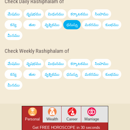
Check Daily Rashiphalam of
మేషము
వృషభము
మిథునము
కర్కాటకము
సింహము
కన్య
తుల
వృశ్చికము
ధనుస్సు
మకరము
కుంభము
మీనము
Check Weekly Rashiphalam of
మేషము
వృషభము
మిథునము
కర్కాటకము
సింహము
కన్య
తుల
వృశ్చికము
ధనుస్సు
మకరము
కుంభము
మీనము
Personal
Wealth
Career
Marriage
Get FREE HOROSCOPE in 30 seconds