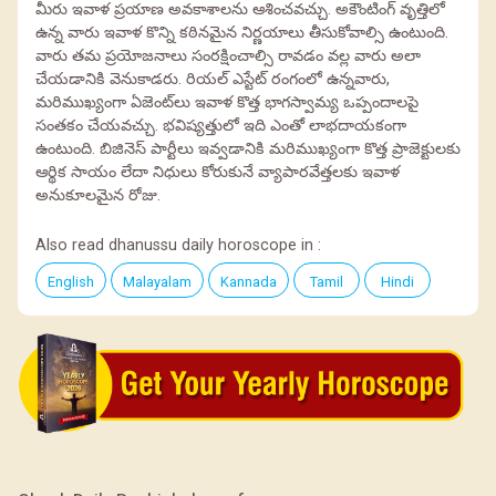
మీరు ఇవాళ ప్రయాణ అవకాశాలను ఆశించవచ్చు. అకౌంటింగ్ వృత్తిలో
ఉన్న వారు ఇవాళ కొన్ని కఠినమైన నిర్ణయాలు తీసుకోవాల్సి ఉంటుంది.
వారు తమ ప్రయోజనాలు సంరక్షించాల్సి రావడం వల్ల వారు అలా
చేయడానికి వెనుకాడరు. రియల్ ఎస్టేట్ రంగంలో ఉన్నవారు,
మరిముఖ్యంగా ఏజెంట్‌లు ఇవాళ కొత్త భాగస్వామ్య ఒప్పందాలపై
సంతకం చేయవచ్చు. భవిష్యత్తులో ఇది ఎంతో లాభదాయకంగా
ఉంటుంది. బిజినెస్ పార్టీలు ఇవ్వడానికి మరిముఖ్యంగా కొత్త ప్రాజెక్టులకు
ఆర్థిక సాయం లేదా నిధులు కోరుకునే వ్యాపారవేత్తలకు ఇవాళ
అనుకూలమైన రోజు.
Also read dhanussu daily horoscope in :
English
Malayalam
Kannada
Tamil
Hindi