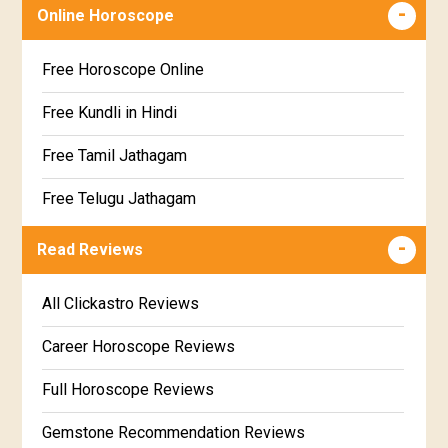
Free chinese compatibility
Online Horoscope
Sravana Star Horoscope
Free Kundli Matching
Free Horoscope Online
Dhanishta Star Horoscope
Kundali Matching
Free Kundli in Hindi
Satabhisha Star Horoscope
Jathaga Porutham
Free Tamil Jathagam
Poorvabhadra Star Horoscope
Jathakam Matching Telugu
Free Telugu Jathagam
Uttarabhadra Star Horoscope
Jathaka Porutham in Malayalam
Free Online Jathakam in Malayalam
Read Reviews
Revathi Star Horoscope
Jataka matching in Kannada
Free Kannada Jataka
All Clickastro Reviews
Marathi Kundali Matching
Free Kundali Marathi
Career Horoscope Reviews
Free Horoscope Gujarati
Full Horoscope Reviews
Gemstone Recommendation Reviews