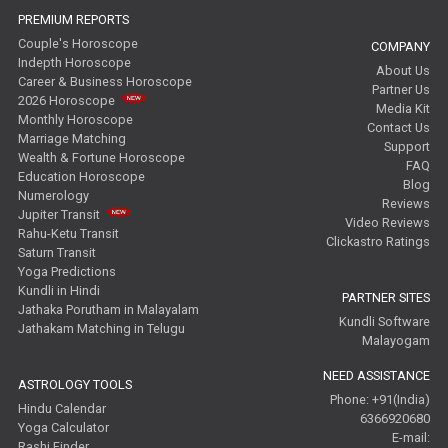
PREMIUM REPORTS
Couple's Horoscope
COMPANY
Indepth Horoscope
About Us
Career & Business Horoscope
Partner Us
2026 Horoscope
Media Kit
Monthly Horoscope
Contact Us
Marriage Matching
Support
Wealth & Fortune Horoscope
FAQ
Education Horoscope
Blog
Numerology
Reviews
Jupiter Transit
Video Reviews
Rahu-Ketu Transit
Clickastro Ratings
Saturn Transit
Yoga Predictions
Kundli in Hindi
PARTNER SITES
Jathaka Porutham in Malayalam
Kundli Software
Jathakam Matching in Telugu
Malayogam
NEED ASSISTANCE
ASTROLOGY TOOLS
Phone: +91(India)
Hindu Calendar
6366920680
Yoga Calculator
E-mail:
Rashi Finder