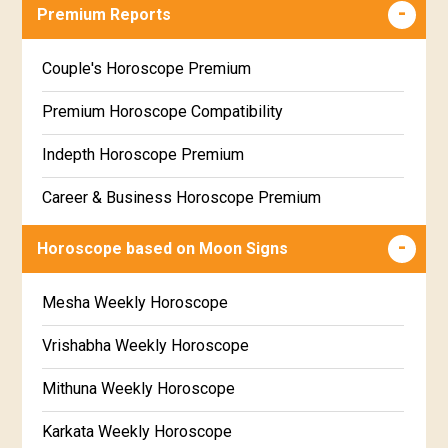
Career & Business Horoscope Free
Premium Reports
Wealth & Fortune Horoscope Free
Couple's Horoscope Premium
Free Daily Rashiphal
Premium Horoscope Compatibility
Free Weekly Rashifal
Indepth Horoscope Premium
Free Star Horoscope
Career & Business Horoscope Premium
Free panchanga Predictions
Numerology Premium Report
Horoscope based on Moon Signs
Free Love Compatibility
Marriage Horoscope Premium
Mesha Weekly Horoscope
Free Chinese Horoscope
Premium Gem Recommendation Report
Vrishabha Weekly Horoscope
Free Personal Horoscope
Premium Ugadi Prediction
Mithuna Weekly Horoscope
Free Chinese Compatibility
Premium Yoga Predictions
Karkata Weekly Horoscope
Free Numerology Report