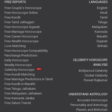
FREE REPORTS
LANGUAGES
Free Couple's Horoscope
English
Free Horoscope Online
Hindi
Free Kundli
Tamil
Free Tamil Jathagam
Telugu
Free Horoscope Gujarati
Malayalam
Free Marriage Horoscope
Kannada
Free Career Horoscope
Marathi
Free Wealth Horoscope
Gujarati
Love Matching
Sinhala
Free Horoscope Compatibility
Panchanga Predictions
CELEBRITY HOROSCOPE
Daily Horoscope
ANALYSIS
Weekly Horoscope
Celebrity Horoscope
Bollywood Celebrity
Free Kundli Matching
Cricket Celebrity
Free Marriage Predictions in Tamil
Puneet Rajkumar
Free Kundli in Marathi
Free Telugu Jathakam
Free Malayalam Jathakam
UNDERSTAND ASTROLOGY
Free Kannada Jataka
Accurate Horoscope
Free Saturn Transit
Personality and Astrology
Planets and Birthchart