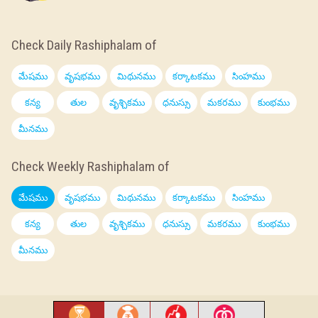
Check Daily Rashiphalam of
మేషము
వృషభము
మిథునము
కర్కాటకము
సింహము
కన్య
తుల
వృశ్చికము
ధనుస్సు
మకరము
కుంభము
మీనము
Check Weekly Rashiphalam of
మేషము
వృషభము
మిథునము
కర్కాటకము
సింహము
కన్య
తుల
వృశ్చికము
ధనుస్సు
మకరము
కుంభము
మీనము