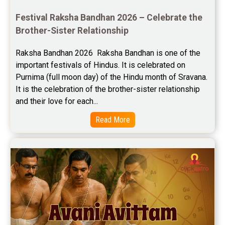
Saturn Transit Predictions Reviews
Festival Raksha Bandhan 2026 – Celebrate the 
Brother-Sister Relationship
Yoga Predictions Reviews
Raksha Bandhan 2026  Raksha Bandhan is one of the 
Rahu Ketu Transit Predictions Reviews
important festivals of Hindus. It is celebrated on 
Purnima (full moon day) of the Hindu month of Sravana. 
Jupiter Transit Predictions Reviews
It is the celebration of the brother-sister relationship 
Free Horoscope Reviews
and their love for each...
Read More
Free Horoscope Compatibility Reviews
Free Personal Horoscope Reviews
Free Career Horoscope Reviews
Stock Market Predictions Reviews
Free Wealth Horoscope Reviews