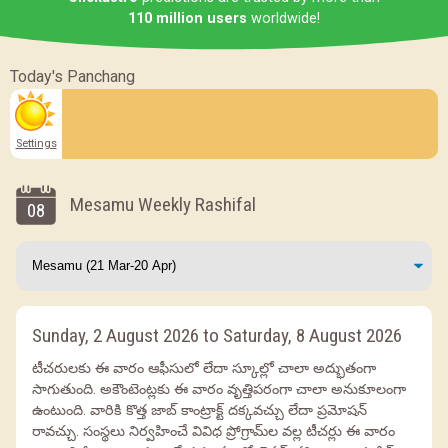
110 million users
worldwide!
Today's Panchang
Settings
Mesamu Weekly Rashifal
08
Sunday, 2 August 2026 to Saturday, 8 August 2026
టీచరులకు ఈ వారం ఆఫీసులో లేదా స్కూల్లో చాలా అద్భుతంగా
సాగుతుంది. అకౌంటెంట్లకు ఈ వారం వృత్తిపరంగా చాలా అనుకూలంగా
ఉంటుంది. వారికి కొత్త జాబ్ కాంట్రాక్ట్ దక్కవచ్చు లేదా ప్రమోషన్
రావచ్చు. సంస్థలు నిర్వహించే వివిధ ప్రోగ్రామ్‌ల వల్ల టీచర్లు ఈ వారం