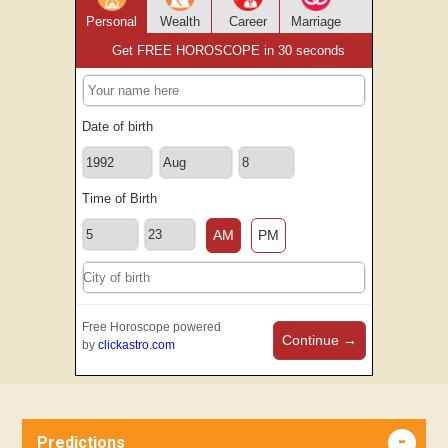
Personal
Wealth
Career
Marriage
Get FREE HOROSCOPE in 30 seconds
Date of birth
Time of Birth
AM
PM
Free Horoscope powered
Continue →
by
clickastro.com
Predictions