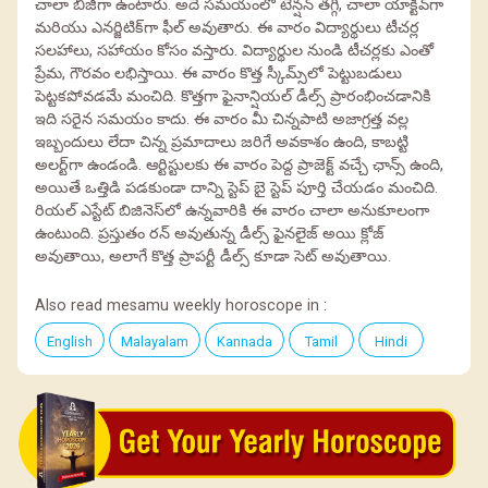
చాలా బిజీగా ఉంటారు. అదే సమయంలో టెన్షన్ తగ్గి, చాలా యాక్టివ్‌గా
మరియు ఎనర్జిటిక్‌గా ఫీల్ అవుతారు. ఈ వారం విద్యార్థులు టీచర్ల
సలహాలు, సహాయం కోసం వస్తారు. విద్యార్థుల నుండి టీచర్లకు ఎంతో
ప్రేమ, గౌరవం లభిస్తాయి. ఈ వారం కొత్త స్కీమ్స్‌లో పెట్టుబడులు
పెట్టకపోవడమే మంచిది. కొత్తగా ఫైనాన్షియల్ డీల్స్ ప్రారంభించడానికి
ఇది సరైన సమయం కాదు. ఈ వారం మీ చిన్నపాటి అజాగ్రత్త వల్ల
ఇబ్బందులు లేదా చిన్న ప్రమాదాలు జరిగే అవకాశం ఉంది, కాబట్టి
అలర్ట్‌గా ఉండండి. ఆర్టిస్టులకు ఈ వారం పెద్ద ప్రాజెక్ట్ వచ్చే ఛాన్స్ ఉంది,
అయితే ఒత్తిడి పడకుండా దాన్ని స్టెప్ బై స్టెప్ పూర్తి చేయడం మంచిది.
రియల్ ఎస్టేట్ బిజినెస్‌లో ఉన్నవారికి ఈ వారం చాలా అనుకూలంగా
ఉంటుంది. ప్రస్తుతం రన్ అవుతున్న డీల్స్ ఫైనలైజ్ అయి క్లోజ్
అవుతాయి, అలాగే కొత్త ప్రాపర్టీ డీల్స్ కూడా సెట్ అవుతాయి.
Also read mesamu weekly horoscope in :
English
Malayalam
Kannada
Tamil
Hindi