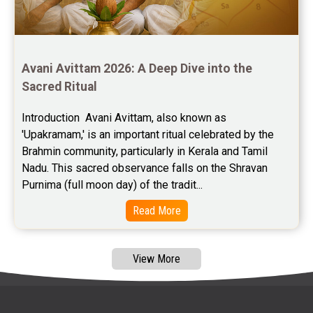
Free Marriage Horoscope Reviews
Free Star Horoscope Reviews
Baby Names Reviews
Avani Avittam 2026: A Deep Dive into the 
Sacred Ritual
Free Chinese Horoscope Reviews
Introduction  Avani Avittam, also known as 
Free Chinese Compatibility Reviews
'Upakramam,' is an important ritual celebrated by the 
Brahmin community, particularly in Kerala and Tamil 
Free Feng Shui Reviews
Nadu. This sacred observance falls on the Shravan 
Purnima (full moon day) of the tradit...
Free Panchanga Predictions Reviews
Read More
Astrology Consultancy Reviews
Free Janam Kundali Reviews
View More
Free Astrology Reviews
Free Tamil Jathagam Reviews