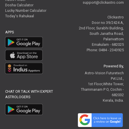
support@clickastro.com
Dosha Calculator
Lucky Number Calculator
Today's Rahukaal
Clickastro
Door no 39/2424 A,
2nd Floor, Surabhi Building,
APPS
South Janatha Road,
Palarivattom
Ernakulam - 682025
Phone: 0484 - 2343925
Powered By,
Astro-Vision Futuretech
Pvt.Ltd.,
1st Floor,White Tower,
Thammanam P O, Cochin -
CHAT OR TALK WITH EXPERT
682032
ASTROLOGERS
Kerala, India.