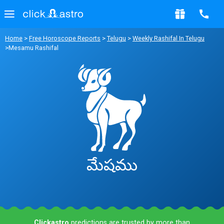
Home
>
Free Horoscope Reports
>
Telugu
>
Weekly Rashifal In Telugu
>Mesamu Rashifal
మేషము
Clickastro
predictions are trusted by more than