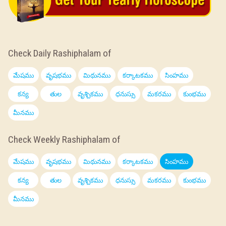
Check Daily Rashiphalam of
మేషము
వృషభము
మిథునము
కర్కాటకము
సింహము
కన్య
తుల
వృశ్చికము
ధనుస్సు
మకరము
కుంభము
మీనము
Check Weekly Rashiphalam of
మేషము
వృషభము
మిథునము
కర్కాటకము
సింహము
కన్య
తుల
వృశ్చికము
ధనుస్సు
మకరము
కుంభము
మీనము