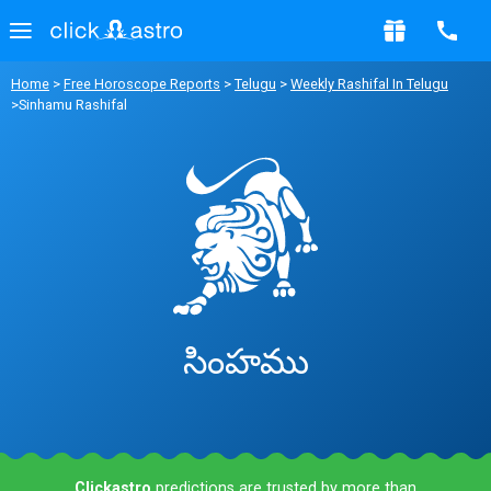
Home
>
Free Horoscope Reports
>
Telugu
>
Weekly Rashifal In Telugu
>Sinhamu Rashifal
సింహము
Clickastro
predictions are trusted by more than