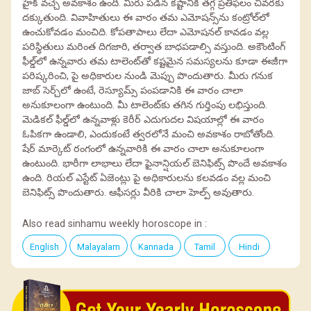
హైక్ వచ్చే అవకాశం ఉంది. మీరు పడిన కష్టానికి తగ్గ ప్రతిఫలం చివరకు
దక్కుతుంది. వివాహితులు ఈ వారం తమ ఎమోషన్స్‌ను కంట్రోల్‌లో
ఉంచుకోవడం మంచిది. కోపతాపాలు లేదా ఎమోషనల్ కావడం వల్ల
పరిస్థితులు మరింత దిగజారి, తర్వాత బాధపడాల్సి వస్తుంది. అకౌంటింగ్
ఫీల్డ్‌లో ఉన్నవారు తమ టాలెంట్‌తో కష్టమైన సమస్యలను కూడా ఈజీగా
పరిష్కరించి, పై అధికారుల నుండి మెప్పు పొందుతారు. మీరు గనుక
జాబ్ సెర్చ్‌లో ఉంటే, రెస్యూమ్స్ పంపడానికి ఈ వారం చాలా
అనుకూలంగా ఉంటుంది. మీ టాలెంట్‌కు తగిన గుర్తింపు లభిస్తుంది.
మెడికల్ ఫీల్డ్‌లో ఉన్నవాళ్లు కెరీర్ ఎదుగుదల విషయాల్లో ఈ వారం
ఓపికగా ఉండాలి, ఎందుకంటే త్వరలోనే మంచి అవకాశం రాబోతోంది.
షేర్ మార్కెట్ రంగంలో ఉన్నవారికి ఈ వారం చాలా అనుకూలంగా
ఉంటుంది. భారీగా లాభాలు లేదా ఫైనాన్షియల్ బెనిఫిట్స్ పొందే అవకాశం
ఉంది. రియల్ ఎస్టేట్ ఏజెంట్లు పై అధికారులను కలవడం వల్ల మంచి
బెనిఫిట్స్ పొందుతారు. ఆఫీసర్లు వీరికి చాలా హెల్ప్ అవుతారు.
Also read sinhamu weekly horoscope in :
English
Malayalam
Kannada
Tamil
Hindi