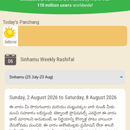
110 million users
worldwide!
Today's Panchang
Settings
Sinhamu Weekly Rashifal
06
Sunday, 2 August 2026 to Saturday, 8 August 2026
ఈ వారం మీ పొరుగువారు మరియు చుట్టుపక్కల వారి నుండి మీకు
మంచి సహకారం లభిస్తుంది. టెక్నాలజీ ప్రొఫెషనల్స్ ఎవరైనా ఈ వారం
జాబ్ మారాలని అనుకుంటే, ఆ నిర్ణయాన్ని కొన్నాళ్ల పాటు వాయిదా
వేసుకోవడం మంచిది. ఈ వారం అకౌంటెంట్లకు ప్రమోషన్ లేదా శాలరీ