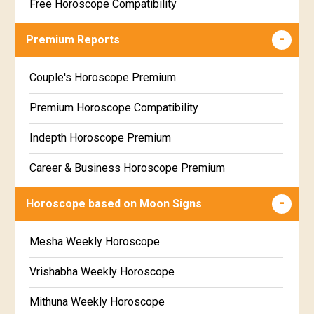
Free Horoscope Compatibility
Career & Business Horoscope Free
Premium Reports
Wealth & Fortune Horoscope Free
Couple's Horoscope Premium
Free Daily Rashiphal
Premium Horoscope Compatibility
Free Weekly Rashifal
Indepth Horoscope Premium
Free Star Horoscope
Career & Business Horoscope Premium
Free panchanga Predictions
Numerology Premium Report
Horoscope based on Moon Signs
Free Love Compatibility
Marriage Horoscope Premium
Mesha Weekly Horoscope
Free Chinese Horoscope
Premium Gem Recommendation Report
Vrishabha Weekly Horoscope
Free Personal Horoscope
Premium Ugadi Prediction
Mithuna Weekly Horoscope
Free Chinese Compatibility