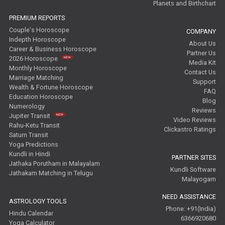
Planets and Birthchart
PREMIUM REPORTS
Couple's Horoscope
COMPANY
Indepth Horoscope
About Us
Career & Business Horoscope
Partner Us
2026 Horoscope
Media Kit
Monthly Horoscope
Contact Us
Marriage Matching
Support
Wealth & Fortune Horoscope
FAQ
Education Horoscope
Blog
Numerology
Reviews
Jupiter Transit
Video Reviews
Rahu-Ketu Transit
Clickastro Ratings
Saturn Transit
Yoga Predictions
Kundli in Hindi
PARTNER SITES
Jathaka Porutham in Malayalam
Kundli Software
Jathakam Matching in Telugu
Malayogam
NEED ASSISTANCE
ASTROLOGY TOOLS
Phone: +91(India)
Hindu Calendar
6366920680
Yoga Calculator