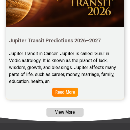
Free Wealth Horoscope Reviews
Free Marriage Horoscope Reviews
Free Star Horoscope Reviews
Baby Names Reviews
Jupiter Transit Predictions 2026–2027
Free Chinese Horoscope Reviews
Jupiter Transit in Cancer  Jupiter is called 'Guru' in 
Vedic astrology. It is known as the planet of luck, 
Free Chinese Compatibility Reviews
wisdom, growth, and blessings. Jupiter affects many 
parts of life, such as career, money, marriage, family, 
Free Feng Shui Reviews
education, health, an...
Free Panchanga Predictions Reviews
Read More
Astrology Consultancy Reviews
View More
Free Janam Kundali Reviews
Free Astrology Reviews