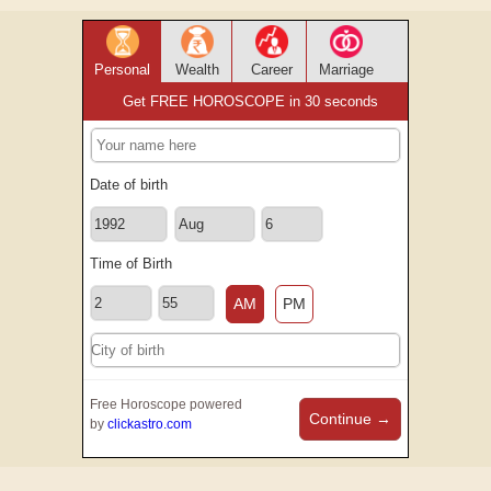
Personal
Wealth
Career
Marriage
Get FREE HOROSCOPE in 30 seconds
Date of birth
Time of Birth
AM
PM
Free Horoscope powered
Continue →
by
clickastro.com