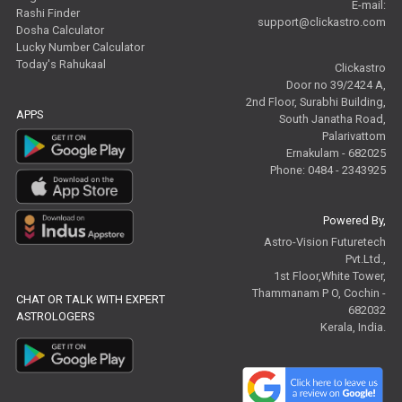
E-mail:
Rashi Finder
support@clickastro.com
Dosha Calculator
Lucky Number Calculator
Today's Rahukaal
Clickastro
Door no 39/2424 A,
2nd Floor, Surabhi Building,
APPS
South Janatha Road,
Palarivattom
Ernakulam - 682025
Phone: 0484 - 2343925
Powered By,
Astro-Vision Futuretech
Pvt.Ltd.,
1st Floor,White Tower,
Thammanam P O, Cochin -
CHAT OR TALK WITH EXPERT
682032
ASTROLOGERS
Kerala, India.