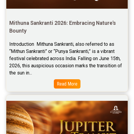
Future Book Reviews
Saturn Transit Predictions Reviews
Mithuna Sankranti 2026: Embracing Nature's 
Bounty
Yoga Predictions Reviews
Introduction  Mithuna Sankranti, also referred to as 
Rahu Ketu Transit Predictions Reviews
“Mithun Sankranti” or “Punya Sankranti,” is a vibrant 
festival celebrated across India. Falling on June 15th, 
Jupiter Transit Predictions Reviews
2026, this auspicious occasion marks the transition of 
Free Horoscope Reviews
the sun in...
Read More
Free Horoscope Compatibility Reviews
Free Personal Horoscope Reviews
Free Career Horoscope Reviews
Stock Market Predictions Reviews