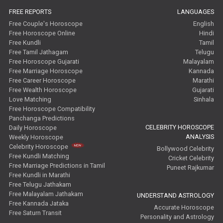
FREE REPORTS
LANGUAGES
Free Tamil Jathagam Reviews
Free Couple's Horoscope
English
Free Horoscope Online
Hindi
Free Kundli
Tamil
Free Tamil Jathagam
Telugu
Free Horoscope Gujarati
Malayalam
Free Marriage Horoscope
Kannada
Free Career Horoscope
Marathi
Free Wealth Horoscope
Gujarati
Love Matching
Sinhala
Free Horoscope Compatibility
Panchanga Predictions
CELEBRITY HOROSCOPE
Daily Horoscope
ANALYSIS
Weekly Horoscope
Celebrity Horoscope
Bollywood Celebrity
Free Kundli Matching
Cricket Celebrity
Free Marriage Predictions in Tamil
Puneet Rajkumar
Free Kundli in Marathi
Free Telugu Jathakam
Free Malayalam Jathakam
UNDERSTAND ASTROLOGY
Free Kannada Jataka
Accurate Horoscope
Free Saturn Transit
Personality and Astrology