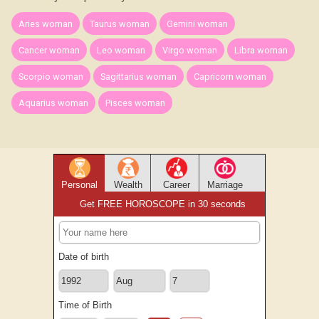
Aries woman
Taurus woman
Gemini woman
Cancer woman
Leo woman
Virgo woman
Libra woman
Scorpio woman
Sagittarius woman
Capricorn woman
Aquarius woman
Pisces woman
Personal
Wealth
Career
Marriage
Get FREE HOROSCOPE in 30 seconds
Date of birth
Time of Birth