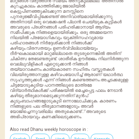
മാറ്റങ്ങള്‍ വരുത്താന്‍ സമയം അനുകൂലമല്ല. അതിനാല്‍
കുറച്ചുകാലം കാത്തിരിക്കൂ.ജോലിയില്‍
കെട്ടുപിണഞ്ഞുകിടക്കുന്ന മനസ്സിനെ
പുനരുജ്ജീവിപ്പിക്കേണ്ടത് അനിവാര്യമായിരിക്കുന്നു.
അതിനായി ഒരു വെക്കേഷന്‍ പ്ലാന്‍ ചെയ്യുക.കുട്ടികള്‍
അവരുടെ പ്രശ്‌നങ്ങള്‍ പരിഹരിക്കാനായി ആദ്യം
സമീപിക്കുക നിങ്ങളെയായിരിക്കും. ഒരു അമ്മയെന്ന
നിലയില്‍ പ്രയോഗികവും യുക്തിസഹവുമായ
പരിഹാരങ്ങള്‍ നിര്‍ദ്ദേശിക്കാന്‍ നിങ്ങള്‍ക്ക്
കഴിയും.വിരസതയും ഉണര്‍വ്വില്ലായ്മയും
ദീര്‍ഘകാലമായി മാറ്റമില്ലാതെ തുടരുന്നെങ്കില്‍ അതിന്
ചികിത്സ തേടേണ്ടതുണ്ട്. ശാരീരിക ഊര്‍ജ്ജം നിലനിര്‍ത്തുന്ന
വെല്ലുവിളികള്‍ ഏറ്റെടുക്കാന്‍ നിങ്ങള്‍
തയ്യാറാകണം.കാര്യകാരണ സഹിതം വസ്തുതകള്‍
വിലയിരുത്താനുള്ള കഴിവപയോഗിച്ച് ആരാണ് യഥാര്‍ത്ഥ
സുഹൃത്തുക്കള്‍ എന്ന് നിങ്ങള്‍ കണ്ടെത്തണം.അച്ചടക്കമുള്ള
ചിട്ടയോടുകൂടിയ പഠനത്തിലൂടെ മാത്രമേ
വിദ്യാര്‍ത്ഥികള്‍ക്ക് പരീക്ഷയില്‍ മെച്ചപ്പെട്ട ഫലം നേടാന്‍
കഴിയൂ.തീരുമാനമെടുക്കുന്നതിന് മുന്‍പ്
കുടുംബാംഗങ്ങളോടുകൂടി ഒന്നാലോചിക്കുക. കാരണം
നിങ്ങളുടെ പല തീരുമാനങ്ങളോടും അവര്‍
യോജിച്ചെന്നുവരില്ല. അതുകൊണ്ട്് അവരുടെ
അഭിപ്രായവും കണക്കിലെടുക്കണം.
Also read Dhanu weekly horoscope in :