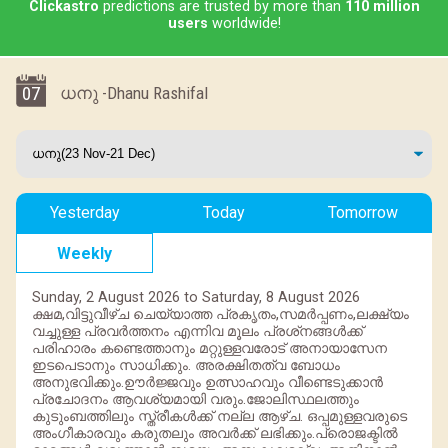
Clickastro
predictions are trusted by more than
110 million
users
worldwide!
07
ധനു -Dhanu Rashifal
Yesterday
Today
Tomorrow
Weekly
Sunday, 2 August 2026 to Saturday, 8 August 2026
ക്ഷമ,വിട്ടുവീഴ്ച ചെയ്യാത്ത പ്രകൃതം,സമര്‍പ്പണം,ലക്ഷ്യം
വച്ചുള്ള പ്രവര്‍ത്തനം എന്നിവ മൂലം പ്രശ്‌നങ്ങള്‍ക്ക്
പരിഹാരം കണ്ടെത്താനും മറ്റുള്ളവരോട് അനായാസേന
ഇടപെടാനും സാധിക്കും. അരക്ഷിതത്വ ബോധം
അനുഭവിക്കും.ഊര്‍ജ്ജവും ഉത്സാഹവും വീണ്ടെടുക്കാന്‍
പ്രചോദനം ആവശ്യമായി വരും.ജോലിസ്ഥലത്തും
കുടുംബത്തിലും സ്ത്രീകള്‍ക്ക് നല്ല ആഴ്ച. ഒപ്പമുള്ളവരുടെ
അംഗീകാരവും കരുതലും അവര്‍ക്ക് ലഭിക്കും.പ്രൊജക്ടില്‍