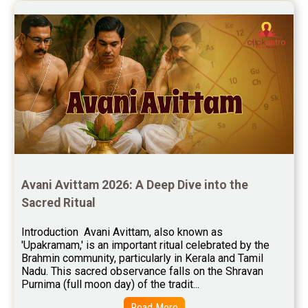
Free Chinese Compatibility Reviews
Free Feng Shui Reviews
Free Panchanga Predictions Reviews
Astrology Consultancy Reviews
Free Janam Kundali Reviews
Free Astrology Reviews
Free Tamil Jathagam Reviews
Avani Avittam 2026: A Deep Dive into the 
Sacred Ritual
Introduction  Avani Avittam, also known as 
'Upakramam,' is an important ritual celebrated by the 
Brahmin community, particularly in Kerala and Tamil 
Nadu. This sacred observance falls on the Shravan 
Purnima (full moon day) of the tradit...
Read More