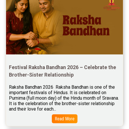
Rahu Ketu Transit Predictions Reviews
Jupiter Transit Predictions Reviews
Free Horoscope Reviews
Free Horoscope Compatibility Reviews
Free Personal Horoscope Reviews
Free Career Horoscope Reviews
Festival Raksha Bandhan 2026 – Celebrate the 
Stock Market Predictions Reviews
Brother-Sister Relationship
Free Wealth Horoscope Reviews
Raksha Bandhan 2026  Raksha Bandhan is one of the 
Free Marriage Horoscope Reviews
important festivals of Hindus. It is celebrated on 
Purnima (full moon day) of the Hindu month of Sravana. 
Free Star Horoscope Reviews
It is the celebration of the brother-sister relationship 
and their love for each...
Baby Names Reviews
Read More
Free Chinese Horoscope Reviews