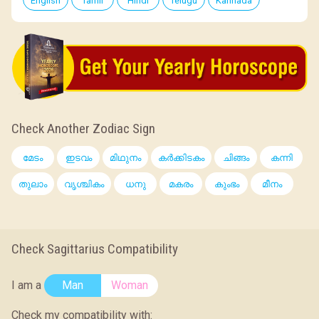
English
Tamil
Hindi
Telugu
Kannada
Check Another Zodiac Sign
മേടം
ഇടവം
മിഥുനം
കര്‍ക്കിടകം
ചിങ്ങം
കന്നി
തുലാം
വൃശ്ചികം
ധനു
മകരം
കുംഭം
മീനം
Check Sagittarius Compatibility
I am a
Man
Woman
Check my compatibility with: