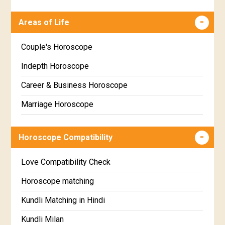
Poorva Phalguni Star Horoscope
Malayalam
Areas of Life
Uttara Phalguni Star Horoscope
Kannada
Hastha Star Horoscope
Marathi
Couple's Horoscope
Chitha Star Horoscope
Gujarati
Indepth Horoscope
Swathi Star Horoscope
Sinhala
Career & Business Horoscope
Visakha Star Horoscope
Marriage Horoscope
Anuradha Star Horoscope
Wealth & Fortune Horoscope
Horoscope Compatibility
Jyeshta Star Horoscope
Education Horoscope
Moola Star Horoscope
Super Horoscope
Love Compatibility Check
Poorvashaada Star Horoscope
Future Book
Horoscope matching
Uttarashaada Star Horoscope
Numerology
Kundli Matching in Hindi
Sravana Star Horoscope
Kundli Milan