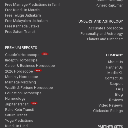
Free Marriage Predictions in Tamil
Puneet Rajkumar
Free Kundli in Marathi
Free Telugu Jathakam
Free Malayalam Jathakam
UNDERSTAND ASTROLOGY
Free Kannada Jataka
Accurate Horoscope
Free Saturn Transit
Personality and Astrology
Planets and Birthchart
PREMIUM REPORTS
Couple's Horoscope
COMPANY
Indepth Horoscope
About Us
Career & Business Horoscope
Partner Us
2026 Horoscope
Media Kit
Monthly Horoscope
Contact Us
Marriage Matching
Support
Wealth & Fortune Horoscope
FAQ
Education Horoscope
Blog
Numerology
Reviews
Jupiter Transit
Video Reviews
Rahu-Ketu Transit
Clickastro Ratings
Saturn Transit
Yoga Predictions
Kundli in Hindi
PARTNER SITES