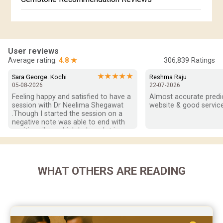
Horoscope Compatibility Reviews
In-Depth Horoscope Reviews
User reviews
Marriage Horoscope Reviews
Average rating:
4.8 ★
306,839
Ratings
Super Horoscope Reviews
★★★★★
Sara George. Kochi
Reshma Raju
05-08-2026
22-07-2026
Education Horoscope Reviews
Feeling happy and satisfied to have a 
Almost accurate predict
session with Dr Neelima Shegawat 
website & good service
Wealth Horoscope Reviews
.Though I started the session on a 
negative note was able to end with 
positive vibes which helps a lot in 
Yearly Predictions Reviews
moving forward. She patiently 
listened and was able to answer my 
Monthly Predictions Reviews
queries with proper advice Which 
helped  a lot in  ending the session 
WHAT OTHERS ARE READING
Future Book Reviews
on a happy  and satisfied note.. Hope  
to keep in touch .Thank you ma’am 
Saturn Transit Predictions Reviews
once again for the wonderful 
session.
Yoga Predictions Reviews