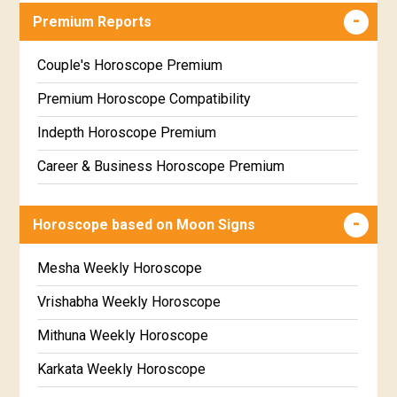
Premium Reports
Wealth & Fortune Horoscope Free
Free Daily Rashiphal
Couple's Horoscope Premium
Free Weekly Rashifal
Premium Horoscope Compatibility
Free Star Horoscope
Indepth Horoscope Premium
Free panchanga Predictions
Career & Business Horoscope Premium
Free Love Compatibility
Numerology Premium Report
Horoscope based on Moon Signs
Free Chinese Horoscope
Marriage Horoscope Premium
Free Personal Horoscope
Premium Gem Recommendation Report
Mesha Weekly Horoscope
Free Chinese Compatibility
Premium Ugadi Prediction
Vrishabha Weekly Horoscope
Free Numerology Report
Premium Yoga Predictions
Mithuna Weekly Horoscope
Free Feng Shui
Premium Super Horoscope
Karkata Weekly Horoscope