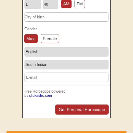
AM
PM
Gender
Male
Female
Free Horoscope powered
by
clickastro.com
Get Personal Horoscope