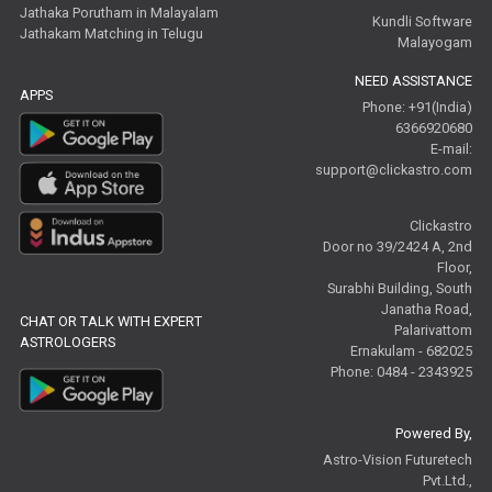
Jathaka Porutham in Malayalam
Kundli Software
Jathakam Matching in Telugu
Malayogam
NEED ASSISTANCE
APPS
Phone: +91(India)
6366920680
E-mail:
support@clickastro.com
Clickastro
Door no 39/2424 A, 2nd
Floor,
Surabhi Building, South
Janatha Road,
CHAT OR TALK WITH EXPERT
Palarivattom
ASTROLOGERS
Ernakulam - 682025
Phone: 0484 - 2343925
Powered By,
Astro-Vision Futuretech
Pvt.Ltd.,