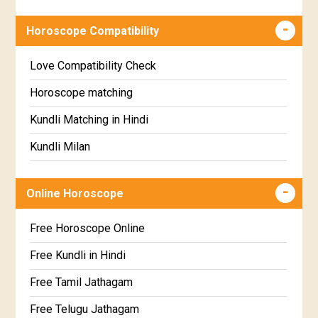
Anuradha Star Horoscope
Wealth & Fortune Horoscope
Horoscope Compatibility
Jyeshta Star Horoscope
Education Horoscope
Moola Star Horoscope
Super Horoscope
Love Compatibility Check
Poorvashaada Star Horoscope
Future Book
Horoscope matching
Uttarashaada Star Horoscope
Numerology
Kundli Matching in Hindi
Sravana Star Horoscope
Kundli Milan
Dhanishta Star Horoscope
Free chinese compatibility
Online Horoscope
Satabhisha Star Horoscope
Free Kundli Matching
Poorvabhadra Star Horoscope
Kundali Matching
Free Horoscope Online
Uttarabhadra Star Horoscope
Jathaga Porutham
Free Kundli in Hindi
Revathi Star Horoscope
Jathakam Matching Telugu
Free Tamil Jathagam
Jathaka Porutham in Malayalam
Free Telugu Jathagam