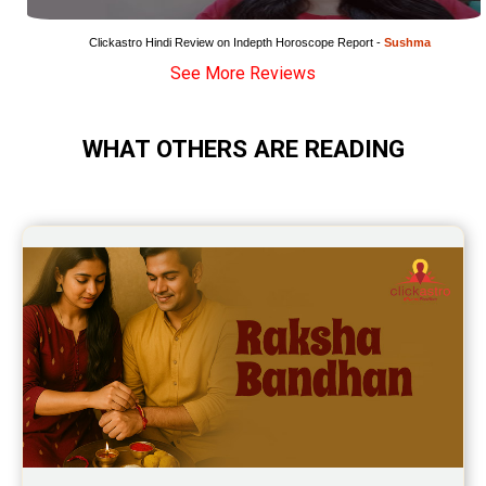
Yearly Predictions Reviews
Clickastro Hindi Review on Indepth Horoscope Report - 
Sushma
See More Reviews
Monthly Predictions Reviews
Future Book Reviews
WHAT OTHERS ARE READING
Saturn Transit Predictions Reviews
Yoga Predictions Reviews
Rahu Ketu Transit Predictions Reviews
Jupiter Transit Predictions Reviews
Free Horoscope Reviews
Free Horoscope Compatibility Reviews
Free Personal Horoscope Reviews
Free Career Horoscope Reviews