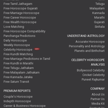
Free Tamil Jathagam
Telugu
Free Horoscope Gujarati
Malayalam
Free Marriage Horoscope
Kannada
Free Career Horoscope
Marathi
Free Wealth Horoscope
Gujarati
Love Matching
Sinhala
Free Horoscope Compatibility
Panchanga Predictions
UNDERSTAND ASTROLOGY
Daily Horoscope
Accurate Horoscope
Weekly Horoscope
Personality and Astrology
Celebrity Horoscope
Planets and Birthchart
Free Kundli Matching
Free Marriage Predictions in Tamil
CELEBRITY HOROSCOPE
Free Kundli in Marathi
ANALYSIS
Free Telugu Jathakam
Bollywood Celebrity
Free Malayalam Jathakam
Cricket Celebrity
Free Kannada Jataka
Puneet Rajkumar
Free Saturn Transit
COMPANY
PREMIUM REPORTS
About Us
Couple's Horoscope
Partner Us
Indepth Horoscope
Media Kit
Career & Business Horoscope