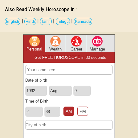
Also Read Weekly Horoscope in :
|
|
|
|
English
Hindi
Tamil
Telugu
Kannada
Personal
Wealth
Career
Marriage
Get FREE HOROSCOPE in 30 seconds
Date of birth
Time of Birth
AM
PM