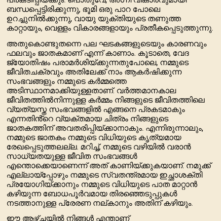
ബന്ധപ്പെട്ടിരിക്കുന്നു, ഭൂമി ഒരു പാറ പോലെ
ഉറച്ചുനിൽക്കുന്നു, വായു യുക്തിയുടെ തണുത്ത
കാറ്റായും, വെള്ളം വികാരങ്ങളായും പ്രതീകപ്പെടുത്തുന്നു.
അതുകൊണ്ടുതന്നെ പല ഘടകങ്ങളുടെയും കാരണവും
ഫലവും ജാതകമാണ് എന്ന് കാണാം. കൂടാതെ, വേദ
ജ്യോതിഷം പരാമർശിയ്ക്കുന്നതുപോലെ, നമ്മുടെ
ജീവിതചക്രവും അതിലേക്ക് നാം ആകർഷിക്കുന്ന
സംഭവങ്ങളും നമ്മുടെ കർമ്മത്തെ
അടിസ്ഥാനമാക്കിയുള്ളതാണ്. വർത്തമാനകാല
ജീവിതത്തിൽനിന്നുള്ള കർമ്മം നിങ്ങളുടെ ജീവിതത്തിലെ
വ്യത്യസ്ത സംഭവങ്ങളിൽ എങ്ങനെ പ്രകടമാകും
എന്നതിൻ്റെ വ്യക്തമായ ചിത്രം നിങ്ങളുടെ
ജാതകത്തിന് അവതരിപ്പിയ്ക്കാനാകും. എന്നിരുന്നാലും,
നമ്മുടെ ജാതകം നമ്മുടെ വിധിയുടെ കൃത്യമായ
രേഖപ്പെടുത്തലല്ല. മറിച്ച്, നമ്മുടെ വഴിയിൽ വരാൻ
സാധ്യതയുള്ള ജീവിത സംഭവങ്ങൾ
എന്തൊക്കെയാണെന്ന് അത് കാണിയ്ക്കുകയാണ്. നമുക്ക്
എല്ലായ്‌പ്പോഴും നമ്മുടെ സ്വതന്ത്രമായ ഇച്ഛാശക്തി
പ്രയോഗിയ്ക്കാനും നമ്മുടെ വിധിയുടെ പാത മാറ്റാൻ
കഴിയുന്ന ബോധപൂർവമായ തിരഞ്ഞെടുപ്പുകൾ
നടത്താനുള്ള പ്രേരണ നല്കാനും അതിന് കഴിയും.
ഈ ആഴ്‌ചയിൽ നിങ്ങൾ എന്താണ്