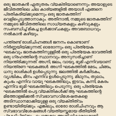
ഒരു ജാതകന്‍ ഏതുതരം വ്യക്തിയാണെന്നും അയാളുടെ
ജീവിതത്തിലെ ചില കാര്യങ്ങളിൽ അയാള്‍ എങ്ങനെ
പ്രതികരിയ്ക്കുമെന്നും ഒരു ജാതകത്തിന്
വെളിപ്പെടുത്താനാകും. അതിനാൽ, നമ്മുടെ ജാതകത്തിന്
നമ്മുടെ ജീവിതത്തിലെ സാധ്യതകളും കഴിവുകളും
സംബന്ധിച്ച് മികച്ച ഉൾക്കാഴ്ചകളും അവബോധവും
നൽകാൻ കഴിയും.
പന്ത്രണ്ട് രാശിചിഹ്നങ്ങൾ ജനനം കൊണ്ടാണ്
നിർണ്ണയിയ്ക്കുന്നത്, ഓരോന്നും ഒരു പ്രത്യേക
ഘടകവും ജാതകത്തിനുള്ളിൽ ഒരു പ്രത്യേക ഭാവത്തിൽ
ഒരു ഗ്രഹത്തിന്റെ സ്ഥാനവും അനുസരിച്ചാണ്
നിയന്ത്രിക്കുന്നത്. അഗ്നി, ജലം, വായു, ഭൂമി എന്നിവയാണ്
നിയന്ത്രണ ഘടകങ്ങൾ. അഗ്നി ഘടകത്തിൽ മേടം, ചിങ്ങം,
ധനു രാശികൾ ഉൾപ്പെടുന്നു. ജലത്തിൽ കർക്കിടകം,
വൃശ്ചികം, മീനം എന്നിവ ഉൾപ്പെടുന്നു. മിഥുനം, തുലാം,
കുംഭം എന്നിവ വായു ഘടകത്തിലും, ഇടവം, കന്നി, മകരം
എന്നിവ ഭൂമി ഘടകത്തിലും പെടുന്നു. ഒരു പ്രത്യേക
ഘടകത്തിൽ പെട്ട വ്യക്തികൾക്ക് ആ ഘടകത്തിന്റെ
മിത്തോളജിക്കല്‍ സ്വഭാവസവിശേഷതകളെ
അടിസ്ഥാനമാക്കിയുള്ള ഒരു വ്യക്തിത്വം
ഉണ്ടായിരിയ്ക്കും. എങ്കിലും, ഓരോ രാശിചിഹ്നവും ആ
സ്വഭാവവിശേഷങ്ങൾ വ്യത്യസ്തമായ രീതിയിൽ
പ്രകടിപ്പിയ്ക്കും. പൊതുവേ, അഗ്നി വികാരവുമായി