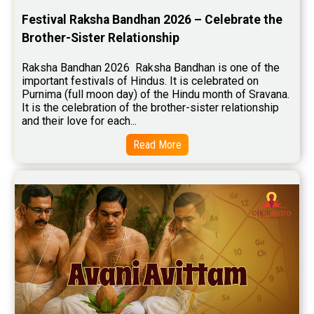
Stock Market Predictions Reviews
Festival Raksha Bandhan 2026 – Celebrate the 
Free Wealth Horoscope Reviews
Brother-Sister Relationship
Free Marriage Horoscope Reviews
Raksha Bandhan 2026  Raksha Bandhan is one of the 
important festivals of Hindus. It is celebrated on 
Free Star Horoscope Reviews
Purnima (full moon day) of the Hindu month of Sravana. 
It is the celebration of the brother-sister relationship 
Baby Names Reviews
and their love for each...
Free Chinese Horoscope Reviews
Read More
Free Chinese Compatibility Reviews
Free Feng Shui Reviews
Free Panchanga Predictions Reviews
Astrology Consultancy Reviews
Free Janam Kundali Reviews
Free Astrology Reviews