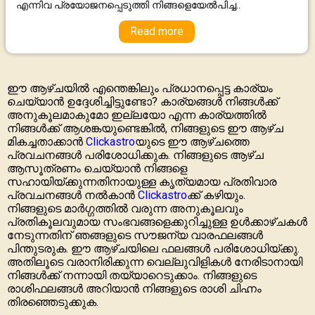
എന്നിവ പ്രയോജനപ്പെടുത്തി നിങ്ങളെയേല്‍പിച്ച..
Read more
ഈ ആഴ്‌ചയിൽ എന്തെങ്കിലും പ്രധാനപ്പെട്ട കാര്യം
ചെയ്യാൻ ഉദ്ദേശിച്ചിട്ടുണ്ടോ? കാര്യങ്ങൾ നിങ്ങൾക്ക്
അനുകൂലമാകുമോ ഇല്ലയോ എന്ന കാര്യത്തിൽ
നിങ്ങൾക്ക് ആശങ്കയുണ്ടെങ്കിൽ, നിങ്ങളുടെ ഈ ആഴ്‌ച
മികച്ചതാക്കാൻ
Clickastro
യുടെ ഈ ആഴ്ചത്തെ
പ്രവചനങ്ങൾ പരിശോധിക്കുക. നിങ്ങളുടെ ആഴ്‌ച
ആസൂത്രണം ചെയ്യാൻ നിങ്ങളെ
സഹായിയ്ക്കുന്നതിനായുള്ള കൃത്യമായ പ്രതിവാര
പ്രവചനങ്ങൾ നൽകാൻ
Clickastro
ക്ക് കഴിയും.
നിങ്ങളുടെ മാര്‍ഗ്ഗത്തിൽ വരുന്ന അനുകൂലവും
പ്രതികൂലവുമായ സംഭവങ്ങളെക്കുറിച്ചുള്ള ഉൾക്കാഴ്ചകൾ
നേടുന്നതിന് ഞങ്ങളുടെ സൗജന്യ വാരഫലങ്ങൾ
പിന്തുടരുക. ഈ ആഴ്‌ചയിലെ ഫലങ്ങൾ പരിശോധിയ്ക്കു.
അതിലൂടെ വരാനിരിക്കുന്ന വെല്ലുവിളികൾ നേരിടാനായി
നിങ്ങൾക്ക് നന്നായി തയ്യാറെടുക്കാം. നിങ്ങളുടെ
രാശിഫലങ്ങൾ അറിയാൻ നിങ്ങളുടെ രാശി ചിഹ്നം
തിരഞ്ഞെടുക്കുക.