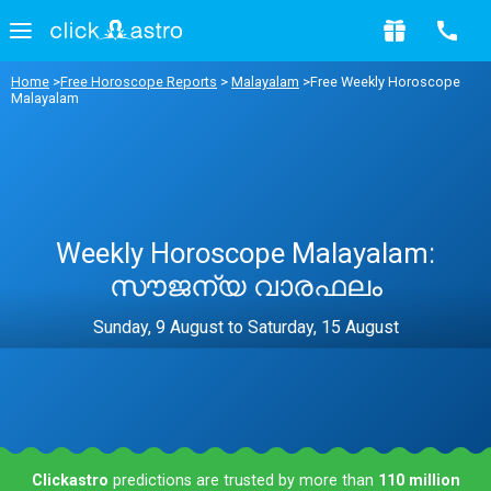
Home
>
Free Horoscope Reports
>
Malayalam
>Free Weekly Horoscope
Malayalam
Weekly Horoscope Malayalam:
സൗജന്യ വാരഫലം
Sunday, 9 August to Saturday, 15 August
Clickastro
predictions are trusted by more than
110 million