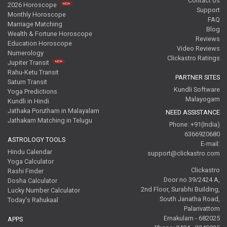
Contact Us
2026 Horoscope
Support
Monthly Horoscope
FAQ
Marriage Matching
Blog
Wealth & Fortune Horoscope
Reviews
Education Horoscope
Video Reviews
Numerology
Clickastro Ratings
Jupiter Transit
Rahu-Ketu Transit
PARTNER SITES
Saturn Transit
Kundli Software
Yoga Predictions
Malayogam
Kundli in Hindi
Jathaka Porutham in Malayalam
NEED ASSISTANCE
Jathakam Matching in Telugu
Phone: +91(India)
6366920680
ASTROLOGY TOOLS
E-mail:
Hindu Calendar
support@clickastro.com
Yoga Calculator
Clickastro
Rashi Finder
Door no 39/2424 A,
Dosha Calculator
2nd Floor, Surabhi Building,
Lucky Number Calculator
South Janatha Road,
Today's Rahukaal
Palarivattom
Ernakulam - 682025
APPS