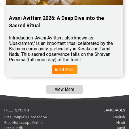
Free Tamil Jathagam Reviews
Avani Avittam 2026: A Deep Dive into the 
Sacred Ritual
Introduction  Avani Avittam, also known as 
'Upakramam,' is an important ritual celebrated by the 
Brahmin community, particularly in Kerala and Tamil 
Nadu. This sacred observance falls on the Shravan 
Purnima (full moon day) of the tradit...
Read More
View More
FREE REPORTS
LANGUAGES
Free Couple's Horoscope
English
Free Horoscope Online
Hindi
Free Kundli
Tamil