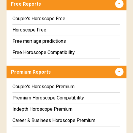
Free Reports
Couple's Horoscope Free
Horoscope Free
Free marriage predictions
Free Horoscope Compatibility
Career & Business Horoscope Free
Premium Reports
Wealth & Fortune Horoscope Free
Free Daily Rashiphal
Couple's Horoscope Premium
Free Weekly Rashifal
Premium Horoscope Compatibility
Free Star Horoscope
Indepth Horoscope Premium
Free panchanga Predictions
Career & Business Horoscope Premium
Free Love Compatibility
Numerology Premium Report