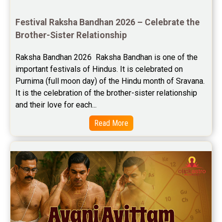
Saturn Transit Predictions Reviews
Festival Raksha Bandhan 2026 – Celebrate the 
Brother-Sister Relationship
Yoga Predictions Reviews
Raksha Bandhan 2026  Raksha Bandhan is one of the 
Rahu Ketu Transit Predictions Reviews
important festivals of Hindus. It is celebrated on 
Purnima (full moon day) of the Hindu month of Sravana. 
Jupiter Transit Predictions Reviews
It is the celebration of the brother-sister relationship 
Free Horoscope Reviews
and their love for each...
Read More
Free Horoscope Compatibility Reviews
Free Personal Horoscope Reviews
Free Career Horoscope Reviews
Stock Market Predictions Reviews
Free Wealth Horoscope Reviews