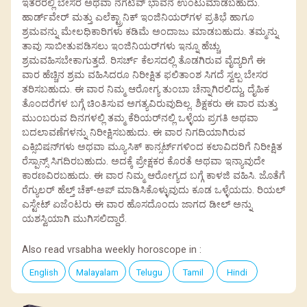
ಇತರರಲ್ಲಿ ಬೇಸರ ಅಥವಾ ನೆಗೆಟಿವ್ ಭಾವನೆ ಉಂಟುಮಾಡಬಹುದು.
ಹಾರ್ಡ್‌ವೇರ್ ಮತ್ತು ಎಲೆಕ್ಟ್ರಾನಿಕ್ ಇಂಜಿನಿಯರ್‌ಗಳ ಪ್ರತಿಭೆ ಹಾಗೂ
ಶ್ರಮವನ್ನು ಮೇಲಧಿಕಾರಿಗಳು ಕಡಿಮೆ ಅಂದಾಜು ಮಾಡಬಹುದು. ತಮ್ಮನ್ನು
ತಾವು ಸಾಬೀತುಪಡಿಸಲು ಇಂಜಿನಿಯರ್‌ಗಳು ಇನ್ನೂ ಹೆಚ್ಚು
ಶ್ರಮವಹಿಸಬೇಕಾಗುತ್ತದೆ. ರಿಸರ್ಚ್ ಕೆಲಸದಲ್ಲಿ ತೊಡಗಿರುವ ವೈದ್ಯರಿಗೆ ಈ
ವಾರ ಹೆಚ್ಚಿನ ಶ್ರಮ ವಹಿಸಿದರೂ ನಿರೀಕ್ಷಿತ ಫಲಿತಾಂಶ ಸಿಗದೆ ಸ್ವಲ್ಪ ಬೇಸರ
ತರಿಸಬಹುದು. ಈ ವಾರ ನಿಮ್ಮ ಆರೋಗ್ಯ ತುಂಬಾ ಚೆನ್ನಾಗಿರಲಿದ್ದು, ದೈಹಿಕ
ತೊಂದರೆಗಳ ಬಗ್ಗೆ ಚಿಂತಿಸುವ ಅಗತ್ಯವಿರುವುದಿಲ್ಲ. ಶಿಕ್ಷಕರು ಈ ವಾರ ಮತ್ತು
ಮುಂಬರುವ ದಿನಗಳಲ್ಲಿ ತಮ್ಮ ಕೆರಿಯರ್‌ನಲ್ಲಿ ಒಳ್ಳೆಯ ಪ್ರಗತಿ ಅಥವಾ
ಬದಲಾವಣೆಗಳನ್ನು ನಿರೀಕ್ಷಿಸಬಹುದು. ಈ ವಾರ ನಿಗದಿಯಾಗಿರುವ
ಎಕ್ಸಿಬಿಷನ್‌ಗಳು ಅಥವಾ ಮ್ಯೂಸಿಕ್ ಕಾನ್ಸರ್ಟ್‌ಗಳಿಂದ ಕಲಾವಿದರಿಗೆ ನಿರೀಕ್ಷಿತ
ರೆಸ್ಪಾನ್ಸ್ ಸಿಗದಿರಬಹುದು. ಅದಕ್ಕೆ ಪ್ರೇಕ್ಷಕರ ಕೊರತೆ ಅಥವಾ ಇನ್ಯಾವುದೇ
ಕಾರಣವಿರಬಹುದು. ಈ ವಾರ ನಿಮ್ಮ ಆರೋಗ್ಯದ ಬಗ್ಗೆ ಕಾಳಜಿ ವಹಿಸಿ. ಜೊತೆಗೆ
ರೆಗ್ಯುಲರ್ ಹೆಲ್ತ್ ಚೆಕ್-ಅಪ್ ಮಾಡಿಸಿಕೊಳ್ಳುವುದು ಕೂಡ ಒಳ್ಳೆಯದು. ರಿಯಲ್
ಎಸ್ಟೇಟ್ ಏಜೆಂಟರು ಈ ವಾರ ಹೊಸದೊಂದು ಜಾಗದ ಡೀಲ್ ಅನ್ನು
ಯಶಸ್ವಿಯಾಗಿ ಮುಗಿಸಲಿದ್ದಾರೆ.
Also read vrsabha weekly horoscope in :
English
Malayalam
Telugu
Tamil
Hindi