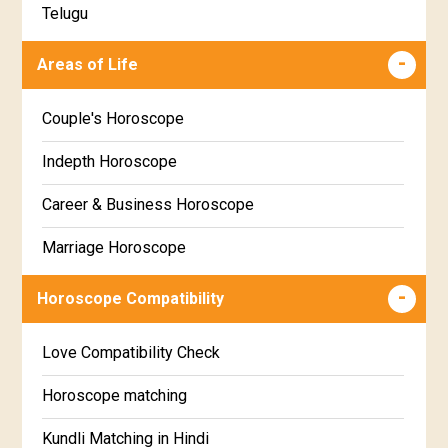
Telugu
Makha Star Horoscope
Malayalam
Areas of Life
Poorva Phalguni Star Horoscope
Kannada
Couple's Horoscope
Uttara Phalguni Star Horoscope
Marathi
Indepth Horoscope
Hastha Star Horoscope
Gujarati
Career & Business Horoscope
Chitha Star Horoscope
Sinhala
Marriage Horoscope
Swathi Star Horoscope
Wealth & Fortune Horoscope
Visakha Star Horoscope
Horoscope Compatibility
Education Horoscope
Anuradha Star Horoscope
Love Compatibility Check
Super Horoscope
Jyeshta Star Horoscope
Horoscope matching
Future Book
Moola Star Horoscope
Kundli Matching in Hindi