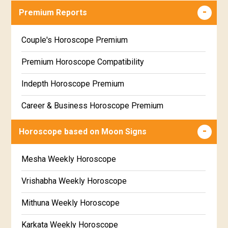
Career & Business Horoscope Free
Premium Reports
Wealth & Fortune Horoscope Free
Couple's Horoscope Premium
Free Daily Rashiphal
Premium Horoscope Compatibility
Free Weekly Rashifal
Indepth Horoscope Premium
Free Star Horoscope
Career & Business Horoscope Premium
Free panchanga Predictions
Numerology Premium Report
Horoscope based on Moon Signs
Free Love Compatibility
Marriage Horoscope Premium
Mesha Weekly Horoscope
Free Chinese Horoscope
Premium Gem Recommendation Report
Vrishabha Weekly Horoscope
Free Personal Horoscope
Premium Ugadi Prediction
Mithuna Weekly Horoscope
Free Chinese Compatibility
Premium Yoga Predictions
Karkata Weekly Horoscope
Free Numerology Report