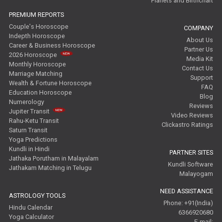
Planets and Birthchart
PREMIUM REPORTS
Couple's Horoscope
COMPANY
Indepth Horoscope
About Us
Career & Business Horoscope
Partner Us
2026 Horoscope
Media Kit
Monthly Horoscope
Contact Us
Marriage Matching
Support
Wealth & Fortune Horoscope
FAQ
Education Horoscope
Blog
Numerology
Reviews
Jupiter Transit
Video Reviews
Rahu-Ketu Transit
Clickastro Ratings
Saturn Transit
Yoga Predictions
Kundli in Hindi
PARTNER SITES
Jathaka Porutham in Malayalam
Kundli Software
Jathakam Matching in Telugu
Malayogam
NEED ASSISTANCE
ASTROLOGY TOOLS
Phone: +91(India)
Hindu Calendar
6366920680
Yoga Calculator
E-mail: