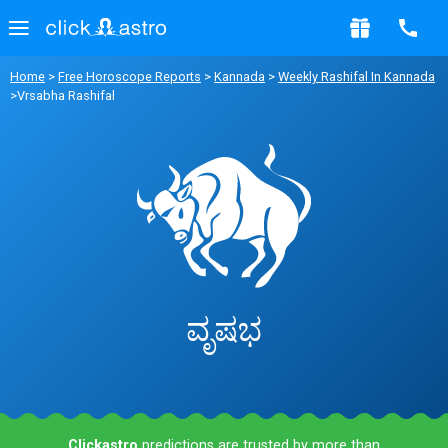
Home
>
Free Horoscope Reports
>
Kannada
>
Weekly Rashifal In Kannada
>Vrsabha Rashifal
ವೃಷಭ
Clickastro
predictions are trusted by more than