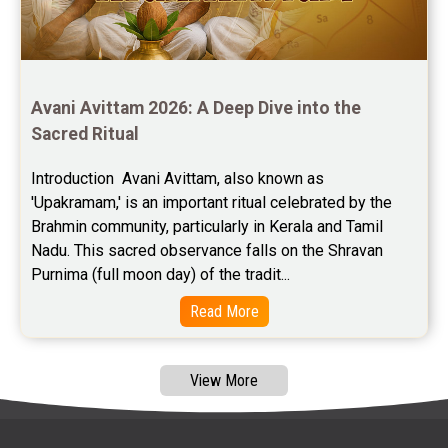
Free Marriage Horoscope Reviews
Free Star Horoscope Reviews
Baby Names Reviews
Avani Avittam 2026: A Deep Dive into the 
Sacred Ritual
Free Chinese Horoscope Reviews
Introduction  Avani Avittam, also known as 
Free Chinese Compatibility Reviews
'Upakramam,' is an important ritual celebrated by the 
Brahmin community, particularly in Kerala and Tamil 
Free Feng Shui Reviews
Nadu. This sacred observance falls on the Shravan 
Purnima (full moon day) of the tradit...
Free Panchanga Predictions Reviews
Read More
Astrology Consultancy Reviews
Free Janam Kundali Reviews
View More
Free Astrology Reviews
Free Tamil Jathagam Reviews