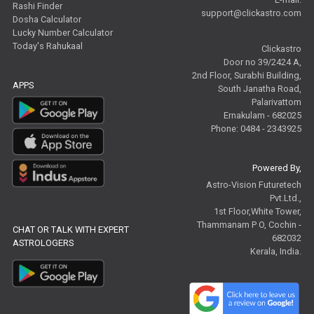
Rashi Finder
support@clickastro.com
Dosha Calculator
Lucky Number Calculator
Today's Rahukaal
Clickastro
Door no 39/2424 A,
2nd Floor, Surabhi Building,
APPS
South Janatha Road,
Palarivattom
Ernakulam - 682025
Phone: 0484 - 2343925
Powered By,
Astro-Vision Futuretech
Pvt.Ltd.,
1st Floor,White Tower,
Thammanam P O, Cochin -
CHAT OR TALK WITH EXPERT
682032
ASTROLOGERS
Kerala, India.