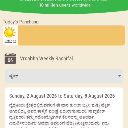
110 million users
worldwide!
Today's Panchang
Settings
Vrsabha Weekly Rashifal
06
Sunday, 2 August 2026 to Saturday, 8 August 2026
ವೈದ್ಯಕೀಯ ಕ್ಷೇತ್ರದಲ್ಲಿರುವವರಿಗೆ ಈ ವಾರ ತುಂಬಾ ಬ್ಯುಸಿ ಮತ್ತು ಹೆಕ್ಟಿಕ್
ಆಗಿರಲಿದ್ದು, ಅವರ ತಾಳ್ಮೆಗೆ ಪರೀಕ್ಷೆ ಎದುರಾಗಬಹುದು. ಸಾಫ್ಟ್‌ವೇರ್
ವೃತ್ತಿಪರರು ತಮ್ಮ ಸಹೋದ್ಯೋಗಿಗಳ ಕೆಲಸವನ್ನು ಅತಿಯಾಗಿ
ವಿಮರ್ಶಿಸಬಹುದು ಅಥವಾ ಅವರಿಂದ ಹೆಚ್ಚು ನಿರೀಕ್ಷಿಸಬಹುದು; ಇದು