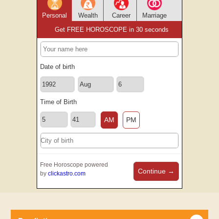
Personal
Wealth
Career
Marriage
Get FREE HOROSCOPE in 30 seconds
Date of birth
Time of Birth
AM
PM
Free Horoscope powered
Continue →
by
clickastro.com