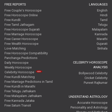
FREE REPORTS
LANGUAGES
Free Couple's Horoscope
English
Free Horoscope Online
Hindi
Free Kundli
Tamil
Free Tamil Jathagam
Telugu
Free Horoscope Gujarati
Malayalam
Free Marriage Horoscope
Kannada
Free Career Horoscope
Marathi
Free Wealth Horoscope
Gujarati
Love Matching
Sinhala
Free Horoscope Compatibility
Panchanga Predictions
CELEBRITY HOROSCOPE
Daily Horoscope
ANALYSIS
Weekly Horoscope
Celebrity Horoscope
Bollywood Celebrity
Free Kundli Matching
Cricket Celebrity
Free Marriage Predictions in Tamil
Puneet Rajkumar
Free Kundli in Marathi
Free Telugu Jathakam
Free Malayalam Jathakam
UNDERSTAND ASTROLOGY
Free Kannada Jataka
Accurate Horoscope
Free Saturn Transit
Personality and Astrology