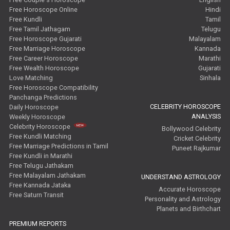
Free Horoscope Online
Hindi
Free Kundli
Tamil
Free Tamil Jathagam
Telugu
Free Horoscope Gujarati
Malayalam
Free Marriage Horoscope
Kannada
Free Career Horoscope
Marathi
Free Wealth Horoscope
Gujarati
Love Matching
Sinhala
Free Horoscope Compatibility
Panchanga Predictions
CELEBRITY HOROSCOPE
Daily Horoscope
ANALYSIS
Weekly Horoscope
Celebrity Horoscope
Bollywood Celebrity
Free Kundli Matching
Cricket Celebrity
Free Marriage Predictions in Tamil
Puneet Rajkumar
Free Kundli in Marathi
Free Telugu Jathakam
Free Malayalam Jathakam
UNDERSTAND ASTROLOGY
Free Kannada Jataka
Accurate Horoscope
Free Saturn Transit
Personality and Astrology
Planets and Birthchart
PREMIUM REPORTS