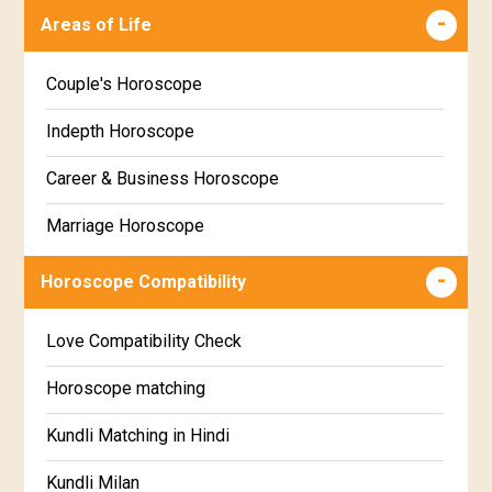
Malayalam
Areas of Life
Poorva Phalguni Star Horoscope
Kannada
Couple's Horoscope
Uttara Phalguni Star Horoscope
Marathi
Indepth Horoscope
Hastha Star Horoscope
Gujarati
Career & Business Horoscope
Chitha Star Horoscope
Sinhala
Marriage Horoscope
Swathi Star Horoscope
Wealth & Fortune Horoscope
Visakha Star Horoscope
Horoscope Compatibility
Education Horoscope
Anuradha Star Horoscope
Love Compatibility Check
Super Horoscope
Jyeshta Star Horoscope
Horoscope matching
Future Book
Moola Star Horoscope
Kundli Matching in Hindi
Numerology
Poorvashaada Star Horoscope
Kundli Milan