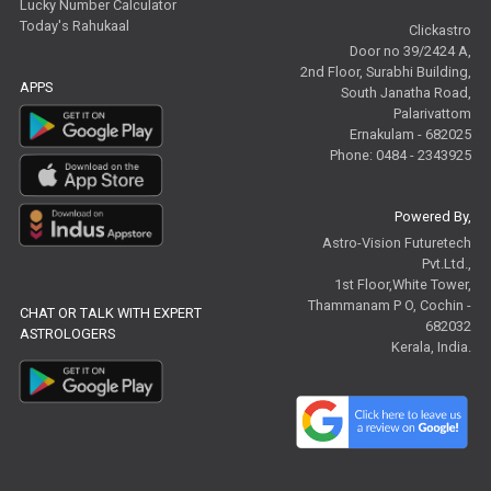
Lucky Number Calculator
Today's Rahukaal
Clickastro
Door no 39/2424 A,
2nd Floor, Surabhi Building,
APPS
South Janatha Road,
Palarivattom
Ernakulam - 682025
Phone: 0484 - 2343925
Powered By,
Astro-Vision Futuretech
Pvt.Ltd.,
1st Floor,White Tower,
Thammanam P O, Cochin -
CHAT OR TALK WITH EXPERT
682032
ASTROLOGERS
Kerala, India.