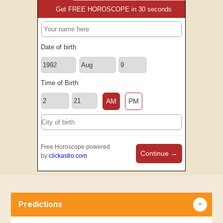
Get FREE HOROSCOPE in 30 seconds
Date of birth
Time of Birth
AM
PM
Free Horoscope powered
Continue →
by
clickastro.com
Predictions