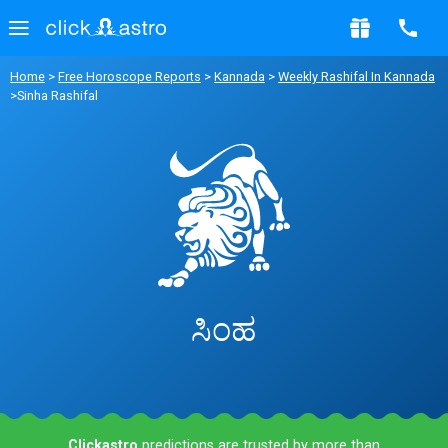
Home
>
Free Horoscope Reports
>
Kannada
>
Weekly Rashifal In Kannada
>Sinha Rashifal
ಸಿಂಹ
Clickastro
predictions are trusted by more than