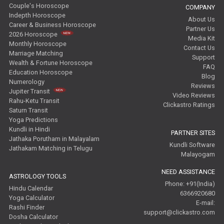
Couple's Horoscope
COMPANY
Indepth Horoscope
About Us
Career & Business Horoscope
Partner Us
2026 Horoscope
Media Kit
Monthly Horoscope
Contact Us
Marriage Matching
Support
Wealth & Fortune Horoscope
FAQ
Education Horoscope
Blog
Numerology
Reviews
Jupiter Transit
Video Reviews
Rahu-Ketu Transit
Clickastro Ratings
Saturn Transit
Yoga Predictions
Kundli in Hindi
PARTNER SITES
Jathaka Porutham in Malayalam
Kundli Software
Jathakam Matching in Telugu
Malayogam
NEED ASSISTANCE
ASTROLOGY TOOLS
Phone: +91(India)
Hindu Calendar
6366920680
Yoga Calculator
E-mail:
Rashi Finder
support@clickastro.com
Dosha Calculator