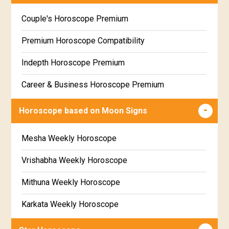
Wealth & Fortune Horoscope Free
Couple's Horoscope Premium
Free Daily Rashiphal
Premium Horoscope Compatibility
Free Weekly Rashifal
Indepth Horoscope Premium
Free Star Horoscope
Career & Business Horoscope Premium
Free panchanga Predictions
Numerology Premium Report
Horoscope based on Moon Signs
Free Love Compatibility
Marriage Horoscope Premium
Mesha Weekly Horoscope
Free Chinese Horoscope
Premium Gem Recommendation Report
Vrishabha Weekly Horoscope
Free Personal Horoscope
Premium Ugadi Prediction
Mithuna Weekly Horoscope
Free Chinese Compatibility
Premium Yoga Predictions
Karkata Weekly Horoscope
Free Numerology Report
Premium Super Horoscope
Simha Weekly Horoscope
Free Feng Shui