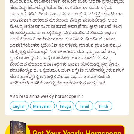
ಮುಂದುವರಿಸಿ. ರಾಜಕಾರಣಿಗಳಿಗೆ ಈ ಹಿಂದೆ ಕಿರಿಕಿರಿ ಅಥವಾ ಭಿನ್ನಾಭಿಪ್ರಾಯ
ಹೊಂದಿದ್ದ ಸಹೋದ್ಯೋಗಿಯೊಂದಿಗೆ ರಾಜಿಯಾಗಲು ಒಂದು ಒಳ್ಳೆಯ
ಅವಕಾಶ ಸಿಗಲಿದೆ. ದೀರ್ಘಕಾಲದ ವಿವಾದಗಳಲ್ಲಿ ಸಿಲುಕಿದ್ದ ಕ್ರೀಡಾಪಟುಗಳು
ಅಂತಿಮವಾಗಿ ಅದರಿಂದ ಹೊರಬಂದು ನೆಮ್ಮದಿ ಪಡೆಯಲಿದ್ದಾರೆ. ಅವರ
ಮೇಲಿದ್ದ ಆರೋಪಗಳು ಸಾಬೀತಾಗದೆ ಅವರ ಹೆಸರು ಕ್ಲೀನ್ ಆಗಲಿದೆ. ಕೆಲಸ
ಹುಡುಕುತ್ತಿರುವವರು ಅಗತ್ಯವಿದ್ದಾಗ ಬೇರೆಯವರಿಂದ ಸಹಾಯ ಅಥವಾ
ಸಲಹೆ ಕೇಳಲು ಹಿಂಜರಿಯಬಾರದು. ಕಲಾವಿದರು ಪೇಂಟಿಂಗ್ ಅಥವಾ
ಬರವಣಿಗೆಯಂತಹ ಕ್ರಿಯೇಟಿವ್ ಕೆಲಸಗಳನ್ನು ಮಾಡುವ ಮೂಲಕ ನೆಮ್ಮದಿ
ಮತ್ತು ತೃಪ್ತಿ ಪಡೆಯುತ್ತಾರೆ. ಸಿಂಗಲ್ ಆಗಿರುವವರು ಇನ್ನು ಮುಂದೆ ತಮ್ಮ
ಸ್ವಂತ ಯೋಗಕ್ಷೇಮದ ಬಗ್ಗೆ ಯೋಚಿಸಲು ಶುರು ಮಾಡಬೇಕು. ತಮ್ಮ
ಮೇಲಿರುವ ಹೆಚ್ಚುವರಿ ಜವಾಬ್ದಾರಿಗಳು ಅಥವಾ ಹೊರೆಯನ್ನು ಸ್ವಲ್ಪ ಕಡಿಮೆ
ಮಾಡಿಕೊಳ್ಳುವುದು ಒಳ್ಳೆಯದು. ರಿಯಲ್ ಎಸ್ಟೇಟ್ ಬಿಸಿನೆಸ್‌ನಲ್ಲಿ ಇರುವವರಿಗೆ
ಹೊಸ ಪ್ರಾಜೆಕ್ಟ್‌ನಲ್ಲಿ ಅನಿರೀಕ್ಷಿತ ವಿಳಂಬ ಅಥವಾ ತಡವಾಗಬಹುದು.
ಇದರಿಂದಾಗಿ ಅವರಿಗೆ ಸಾಕಷ್ಟು ತೊಂದರೆಯಾಗುವ ಸಾಧ್ಯತೆ ಇದೆ.
Also read sinha weekly horoscope in :
English
Malayalam
Telugu
Tamil
Hindi