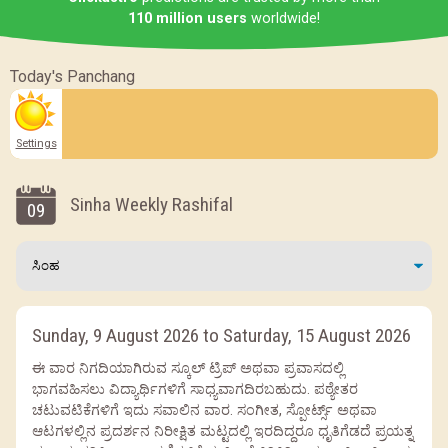
110 million users
worldwide!
Today's Panchang
Settings
Sinha Weekly Rashifal
09
Sunday, 9 August 2026 to Saturday, 15 August 2026
ಈ ವಾರ ನಿಗದಿಯಾಗಿರುವ ಸ್ಕೂಲ್ ಟ್ರಿಪ್ ಅಥವಾ ಪ್ರವಾಸದಲ್ಲಿ
ಭಾಗವಹಿಸಲು ವಿದ್ಯಾರ್ಥಿಗಳಿಗೆ ಸಾಧ್ಯವಾಗದಿರಬಹುದು. ಪಠ್ಯೇತರ
ಚಟುವಟಿಕೆಗಳಿಗೆ ಇದು ಸವಾಲಿನ ವಾರ. ಸಂಗೀತ, ಸ್ಪೋರ್ಟ್ಸ್ ಅಥವಾ
ಆಟಗಳಲ್ಲಿನ ಪ್ರದರ್ಶನ ನಿರೀಕ್ಷಿತ ಮಟ್ಟದಲ್ಲಿ ಇರದಿದ್ದರೂ ಧೃತಿಗೆಡದೆ ಪ್ರಯತ್ನ