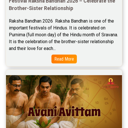
Festival Raksha Bandhan 2026 – Celebrate the 
Brother-Sister Relationship
Yoga Predictions Reviews
Raksha Bandhan 2026  Raksha Bandhan is one of the 
Rahu Ketu Transit Predictions Reviews
important festivals of Hindus. It is celebrated on 
Purnima (full moon day) of the Hindu month of Sravana. 
Jupiter Transit Predictions Reviews
It is the celebration of the brother-sister relationship 
Free Horoscope Reviews
and their love for each...
Read More
Free Horoscope Compatibility Reviews
Free Personal Horoscope Reviews
Free Career Horoscope Reviews
Stock Market Predictions Reviews
Free Wealth Horoscope Reviews
Free Marriage Horoscope Reviews