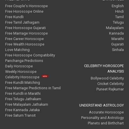
Free Couple's Horoscope
English
Free Horoscope Online
Hindi
Free Kundli
Tamil
Free Tamil Jathagam
Telugu
Free Horoscope Gujarati
Malayalam
Free Marriage Horoscope
Kannada
Free Career Horoscope
Marathi
Free Wealth Horoscope
Gujarati
Love Matching
Sinhala
Free Horoscope Compatibility
Panchanga Predictions
CELEBRITY HOROSCOPE
Daily Horoscope
ANALYSIS
Weekly Horoscope
Celebrity Horoscope
Bollywood Celebrity
Free Kundli Matching
Cricket Celebrity
Free Marriage Predictions in Tamil
Puneet Rajkumar
Free Kundli in Marathi
Free Telugu Jathakam
Free Malayalam Jathakam
UNDERSTAND ASTROLOGY
Free Kannada Jataka
Accurate Horoscope
Free Saturn Transit
Personality and Astrology
Planets and Birthchart