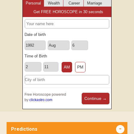
Personal
Wealth
Career
Marriage
Get FREE HOROSCOPE in 30 seconds
Date of birth
Time of Birth
AM
PM
Free Horoscope powered
Continue →
by
clickastro.com
Predictions