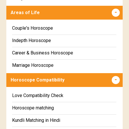
Makha Star Horoscope
Malayalam
Areas of Life
Poorva Phalguni Star Horoscope
Kannada
Couple's Horoscope
Uttara Phalguni Star Horoscope
Marathi
Indepth Horoscope
Hastha Star Horoscope
Gujarati
Career & Business Horoscope
Chitha Star Horoscope
Sinhala
Marriage Horoscope
Swathi Star Horoscope
Wealth & Fortune Horoscope
Visakha Star Horoscope
Horoscope Compatibility
Education Horoscope
Anuradha Star Horoscope
Love Compatibility Check
Super Horoscope
Jyeshta Star Horoscope
Horoscope matching
Future Book
Moola Star Horoscope
Kundli Matching in Hindi
Numerology
Poorvashaada Star Horoscope