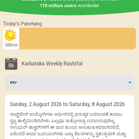
110 million users
worldwide!
Today's Panchang
Settings
Karkataka Weekly Rashifal
06
Sunday, 2 August 2026 to Saturday, 8 August 2026
ಸಾಫ್ಟ್‌ವೇರ್ ಉದ್ಯೋಗಿಗಳು ಆಫೀಸ್‌ನಲ್ಲಿ ಧನಾತ್ಮಕ ಬದಲಾವಣೆ ಕಾಣಲು
ಸ್ವಲ್ಪ ತಾಳ್ಮೆಯಿಂದಿರಬೇಕು; ಎಲ್ಲವೂ ರಾತ್ರೋರಾತ್ರಿ ಬದಲಾಗುವುದಿಲ್ಲ.
ಸೀನಿಯರ್ ಡಾಕ್ಟರ್‌ಗಳಿಗೆ ಈ ವಾರ ತುಂಬಾ ಅನುಕೂಲಕರವಾಗಿರಲಿದೆ,
ಏಕೆಂದರೆ ಅವರ ಜೂನಿಯರ್‌ಗಳು ಎಲ್ಲಾ ಕೆಲಸಗಳನ್ನು ಸ್ವತಂತ್ರವಾಗಿ ಮತ್ತು