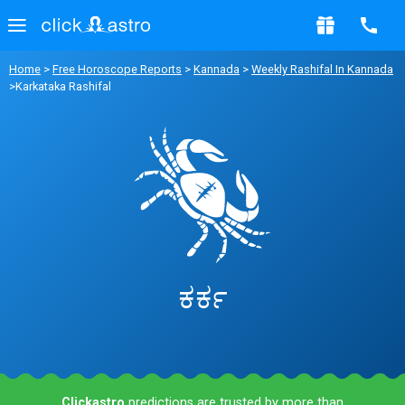
Home
>
Free Horoscope Reports
>
Kannada
>
Weekly Rashifal In Kannada
>Karkataka Rashifal
ಕರ್ಕ
Clickastro
predictions are trusted by more than