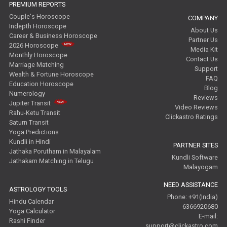
PREMIUM REPORTS
Couple's Horoscope
COMPANY
Indepth Horoscope
About Us
Career & Business Horoscope
Partner Us
2026 Horoscope
Media Kit
Monthly Horoscope
Contact Us
Marriage Matching
Support
Wealth & Fortune Horoscope
FAQ
Education Horoscope
Blog
Numerology
Reviews
Jupiter Transit
Video Reviews
Rahu-Ketu Transit
Clickastro Ratings
Saturn Transit
Yoga Predictions
Kundli in Hindi
PARTNER SITES
Jathaka Porutham in Malayalam
Kundli Software
Jathakam Matching in Telugu
Malayogam
NEED ASSISTANCE
ASTROLOGY TOOLS
Phone: +91(India)
Hindu Calendar
6366920680
Yoga Calculator
E-mail:
Rashi Finder
support@clickastro.com