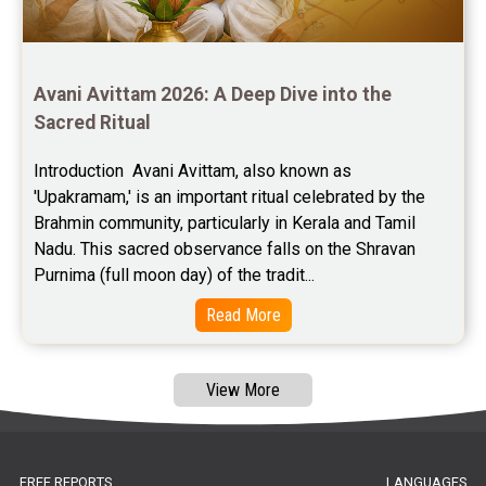
Free Star Horoscope Reviews
Baby Names Reviews
Avani Avittam 2026: A Deep Dive into the 
Sacred Ritual
Free Chinese Horoscope Reviews
Introduction  Avani Avittam, also known as 
Free Chinese Compatibility Reviews
'Upakramam,' is an important ritual celebrated by the 
Brahmin community, particularly in Kerala and Tamil 
Free Feng Shui Reviews
Nadu. This sacred observance falls on the Shravan 
Purnima (full moon day) of the tradit...
Free Panchanga Predictions Reviews
Read More
Astrology Consultancy Reviews
Free Janam Kundali Reviews
View More
Free Astrology Reviews
Free Tamil Jathagam Reviews
FREE REPORTS
LANGUAGES