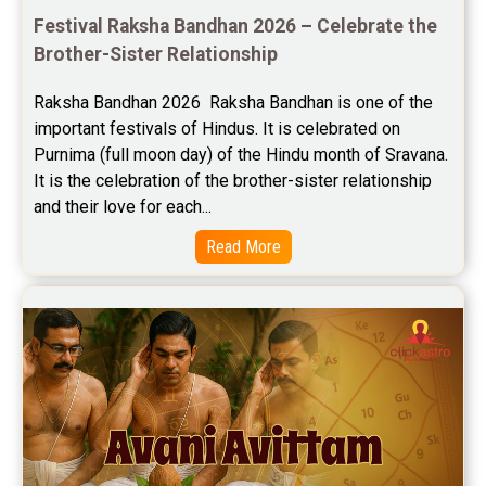
Saturn Transit Predictions Reviews
Festival Raksha Bandhan 2026 – Celebrate the 
Brother-Sister Relationship
Yoga Predictions Reviews
Raksha Bandhan 2026  Raksha Bandhan is one of the 
Rahu Ketu Transit Predictions Reviews
important festivals of Hindus. It is celebrated on 
Purnima (full moon day) of the Hindu month of Sravana. 
Jupiter Transit Predictions Reviews
It is the celebration of the brother-sister relationship 
Free Horoscope Reviews
and their love for each...
Read More
Free Horoscope Compatibility Reviews
Free Personal Horoscope Reviews
Free Career Horoscope Reviews
Stock Market Predictions Reviews
Free Wealth Horoscope Reviews
Free Marriage Horoscope Reviews