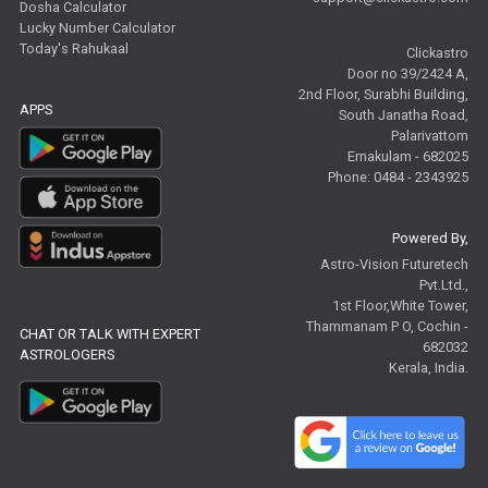
Dosha Calculator
Lucky Number Calculator
Today's Rahukaal
Clickastro
Door no 39/2424 A,
2nd Floor, Surabhi Building,
APPS
South Janatha Road,
Palarivattom
Ernakulam - 682025
Phone: 0484 - 2343925
Powered By,
Astro-Vision Futuretech
Pvt.Ltd.,
1st Floor,White Tower,
Thammanam P O, Cochin -
CHAT OR TALK WITH EXPERT
682032
ASTROLOGERS
Kerala, India.