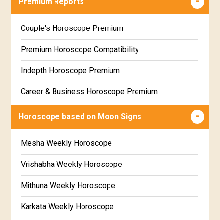
Premium Reports
Wealth & Fortune Horoscope Free
Couple's Horoscope Premium
Free Daily Rashiphal
Premium Horoscope Compatibility
Free Weekly Rashifal
Indepth Horoscope Premium
Free Star Horoscope
Career & Business Horoscope Premium
Free panchanga Predictions
Numerology Premium Report
Horoscope based on Moon Signs
Free Love Compatibility
Marriage Horoscope Premium
Mesha Weekly Horoscope
Free Chinese Horoscope
Premium Gem Recommendation Report
Vrishabha Weekly Horoscope
Free Personal Horoscope
Premium Ugadi Prediction
Mithuna Weekly Horoscope
Free Chinese Compatibility
Premium Yoga Predictions
Karkata Weekly Horoscope
Free Numerology Report
Premium Super Horoscope