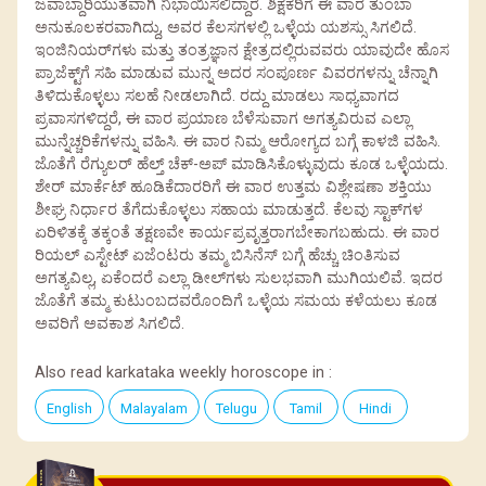
ಜವಾಬ್ದಾರಿಯುತವಾಗಿ ನಿಭಾಯಿಸಲಿದ್ದಾರೆ. ಶಿಕ್ಷಕರಿಗೆ ಈ ವಾರ ತುಂಬಾ
ಅನುಕೂಲಕರವಾಗಿದ್ದು, ಅವರ ಕೆಲಸಗಳಲ್ಲಿ ಒಳ್ಳೆಯ ಯಶಸ್ಸು ಸಿಗಲಿದೆ.
ಇಂಜಿನಿಯರ್‌ಗಳು ಮತ್ತು ತಂತ್ರಜ್ಞಾನ ಕ್ಷೇತ್ರದಲ್ಲಿರುವವರು ಯಾವುದೇ ಹೊಸ
ಪ್ರಾಜೆಕ್ಟ್‌ಗೆ ಸಹಿ ಮಾಡುವ ಮುನ್ನ ಅದರ ಸಂಪೂರ್ಣ ವಿವರಗಳನ್ನು ಚೆನ್ನಾಗಿ
ತಿಳಿದುಕೊಳ್ಳಲು ಸಲಹೆ ನೀಡಲಾಗಿದೆ. ರದ್ದು ಮಾಡಲು ಸಾಧ್ಯವಾಗದ
ಪ್ರವಾಸಗಳಿದ್ದರೆ, ಈ ವಾರ ಪ್ರಯಾಣ ಬೆಳೆಸುವಾಗ ಅಗತ್ಯವಿರುವ ಎಲ್ಲಾ
ಮುನ್ನೆಚ್ಚರಿಕೆಗಳನ್ನು ವಹಿಸಿ. ಈ ವಾರ ನಿಮ್ಮ ಆರೋಗ್ಯದ ಬಗ್ಗೆ ಕಾಳಜಿ ವಹಿಸಿ.
ಜೊತೆಗೆ ರೆಗ್ಯುಲರ್ ಹೆಲ್ತ್ ಚೆಕ್-ಅಪ್ ಮಾಡಿಸಿಕೊಳ್ಳುವುದು ಕೂಡ ಒಳ್ಳೆಯದು.
ಶೇರ್ ಮಾರ್ಕೆಟ್ ಹೂಡಿಕೆದಾರರಿಗೆ ಈ ವಾರ ಉತ್ತಮ ವಿಶ್ಲೇಷಣಾ ಶಕ್ತಿಯು
ಶೀಘ್ರ ನಿರ್ಧಾರ ತೆಗೆದುಕೊಳ್ಳಲು ಸಹಾಯ ಮಾಡುತ್ತದೆ. ಕೆಲವು ಸ್ಟಾಕ್‌ಗಳ
ಏರಿಳಿತಕ್ಕೆ ತಕ್ಕಂತೆ ತಕ್ಷಣವೇ ಕಾರ್ಯಪ್ರವೃತ್ತರಾಗಬೇಕಾಗಬಹುದು. ಈ ವಾರ
ರಿಯಲ್ ಎಸ್ಟೇಟ್ ಏಜೆಂಟರು ತಮ್ಮ ಬಿಸಿನೆಸ್ ಬಗ್ಗೆ ಹೆಚ್ಚು ಚಿಂತಿಸುವ
ಅಗತ್ಯವಿಲ್ಲ, ಏಕೆಂದರೆ ಎಲ್ಲಾ ಡೀಲ್‌ಗಳು ಸುಲಭವಾಗಿ ಮುಗಿಯಲಿವೆ. ಇದರ
ಜೊತೆಗೆ ತಮ್ಮ ಕುಟುಂಬದವರೊಂದಿಗೆ ಒಳ್ಳೆಯ ಸಮಯ ಕಳೆಯಲು ಕೂಡ
ಅವರಿಗೆ ಅವಕಾಶ ಸಿಗಲಿದೆ.
Also read karkataka weekly horoscope in :
English
Malayalam
Telugu
Tamil
Hindi