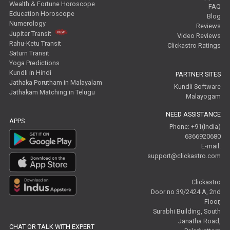
Wealth & Fortune Horoscope
FAQ
Education Horoscope
Blog
Numerology
Reviews
Jupiter Transit
Video Reviews
Rahu-Ketu Transit
Clickastro Ratings
Saturn Transit
Yoga Predictions
Kundli in Hindi
PARTNER SITES
Jathaka Porutham in Malayalam
Kundli Software
Jathakam Matching in Telugu
Malayogam
NEED ASSISTANCE
APPS
Phone: +91(India)
6366920680
E-mail:
support@clickastro.com
Clickastro
Door no 39/2424 A, 2nd
Floor,
Surabhi Building, South
Janatha Road,
CHAT OR TALK WITH EXPERT