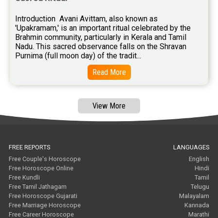
Introduction  Avani Avittam, also known as 
'Upakramam,' is an important ritual celebrated by the 
Brahmin community, particularly in Kerala and Tamil 
Nadu. This sacred observance falls on the Shravan 
Purnima (full moon day) of the tradit...
Read More
View More
FREE REPORTS
LANGUAGES
Free Couple's Horoscope
English
Free Horoscope Online
Hindi
Free Kundli
Tamil
Free Tamil Jathagam
Telugu
Free Horoscope Gujarati
Malayalam
Free Marriage Horoscope
Kannada
Free Career Horoscope
Marathi