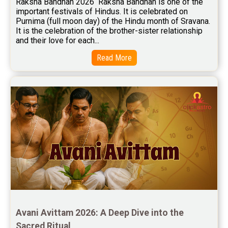
Raksha Bandhan 2026  Raksha Bandhan is one of the 
important festivals of Hindus. It is celebrated on 
Free Star Horoscope Reviews
Purnima (full moon day) of the Hindu month of Sravana. 
It is the celebration of the brother-sister relationship 
Baby Names Reviews
and their love for each...
Free Chinese Horoscope Reviews
Read More
Free Chinese Compatibility Reviews
Free Feng Shui Reviews
Free Panchanga Predictions Reviews
Astrology Consultancy Reviews
Free Janam Kundali Reviews
Free Astrology Reviews
Free Tamil Jathagam Reviews
Avani Avittam 2026: A Deep Dive into the 
Sacred Ritual