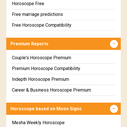
Horoscope Free
Free marriage predictions
Free Horoscope Compatibility
Career & Business Horoscope Free
Premium Reports
Wealth & Fortune Horoscope Free
Free Daily Rashiphal
Couple's Horoscope Premium
Free Weekly Rashifal
Premium Horoscope Compatibility
Free Star Horoscope
Indepth Horoscope Premium
Free panchanga Predictions
Career & Business Horoscope Premium
Free Love Compatibility
Numerology Premium Report
Horoscope based on Moon Signs
Free Chinese Horoscope
Marriage Horoscope Premium
Free Personal Horoscope
Premium Gem Recommendation Report
Mesha Weekly Horoscope