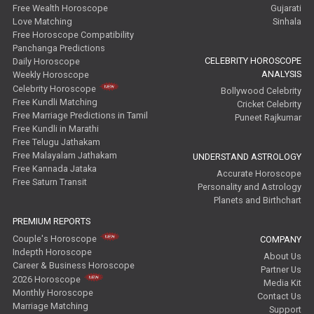
Free Wealth Horoscope
Gujarati
Love Matching
Sinhala
Free Horoscope Compatibility
Panchanga Predictions
CELEBRITY HOROSCOPE
Daily Horoscope
ANALYSIS
Weekly Horoscope
Celebrity Horoscope
Bollywood Celebrity
Free Kundli Matching
Cricket Celebrity
Free Marriage Predictions in Tamil
Puneet Rajkumar
Free Kundli in Marathi
Free Telugu Jathakam
Free Malayalam Jathakam
UNDERSTAND ASTROLOGY
Free Kannada Jataka
Accurate Horoscope
Free Saturn Transit
Personality and Astrology
Planets and Birthchart
PREMIUM REPORTS
Couple's Horoscope
COMPANY
Indepth Horoscope
About Us
Career & Business Horoscope
Partner Us
2026 Horoscope
Media Kit
Monthly Horoscope
Contact Us
Marriage Matching
Support