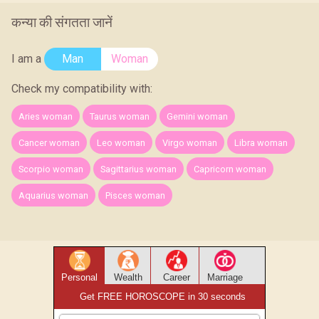
कन्या की संगतता जानें
I am a
Man
Woman
Check my compatibility with:
Aries woman
Taurus woman
Gemini woman
Cancer woman
Leo woman
Virgo woman
Libra woman
Scorpio woman
Sagittarius woman
Capricorn woman
Aquarius woman
Pisces woman
Personal
Wealth
Career
Marriage
Get FREE HOROSCOPE in 30 seconds