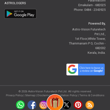
Palarivattom
ASTROLOGERS
Ernakulam - 682025
Phone: 0484 - 2343925
Powered By,
Astro-Vision Futuretech
Pvt.Ltd.,
1st Floor,White Tower,
Thammanam P O, Cochin -
682032
Kerala, India.
© 2026
Astro-Vision Futuretech Pvt.Ltd.
All rights reserved.
Privacy Policy
|
Sitemap |
Disclaimer
|
Cancellation Policy
|
Terms & Conditions