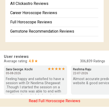
Free Kundali Marathi
All Clickastro Reviews
Free Horoscope Gujarati
Career Horoscope Reviews
Full Horoscope Reviews
Gemstone Recommendation Reviews
Horoscope Compatibility Reviews
In-Depth Horoscope Reviews
User reviews
Marriage Horoscope Reviews
Average rating:
4.8 ★
306,839
Ratings
Super Horoscope Reviews
★★★★★
Sara George. Kochi
Reshma Raju
05-08-2026
22-07-2026
Education Horoscope Reviews
Feeling happy and satisfied to have a 
Almost accurate predict
session with Dr Neelima Shegawat 
website & good service
Wealth Horoscope Reviews
.Though I started the session on a 
negative note was able to end with 
positive vibes which helps a lot in 
Yearly Predictions Reviews
moving forward. She patiently 
Read Full Horoscope Reviews
listened and was able to answer my 
Monthly Predictions Reviews
queries with proper advice Which 