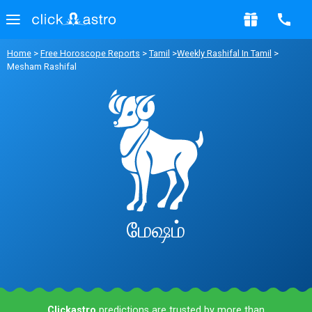
Home
>
Free Horoscope Reports
>
Tamil
>
Weekly Rashifal In Tamil
>
Mesham Rashifal
மேஷம்
Clickastro
predictions are trusted by more than