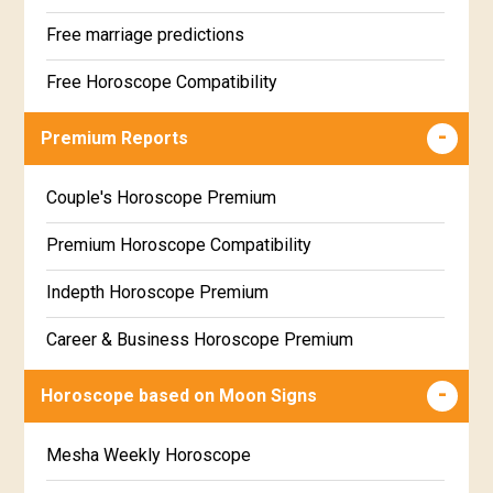
Free marriage predictions
Free Horoscope Compatibility
Career & Business Horoscope Free
Premium Reports
Wealth & Fortune Horoscope Free
Couple's Horoscope Premium
Free Daily Rashiphal
Premium Horoscope Compatibility
Free Weekly Rashifal
Indepth Horoscope Premium
Free Star Horoscope
Career & Business Horoscope Premium
Free panchanga Predictions
Numerology Premium Report
Horoscope based on Moon Signs
Free Love Compatibility
Marriage Horoscope Premium
Mesha Weekly Horoscope
Free Chinese Horoscope
Premium Gem Recommendation Report