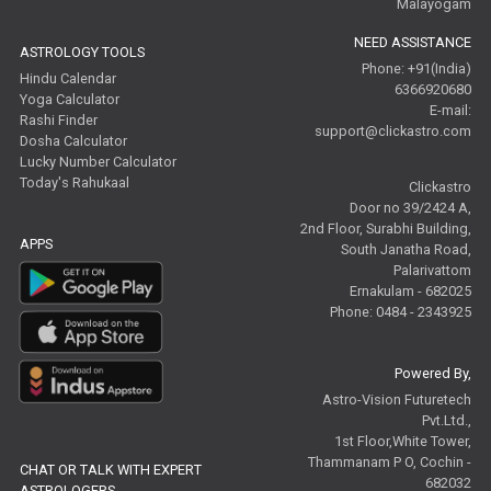
Malayogam
NEED ASSISTANCE
ASTROLOGY TOOLS
Phone: +91(India)
Hindu Calendar
6366920680
Yoga Calculator
E-mail:
Rashi Finder
support@clickastro.com
Dosha Calculator
Lucky Number Calculator
Today's Rahukaal
Clickastro
Door no 39/2424 A,
2nd Floor, Surabhi Building,
APPS
South Janatha Road,
Palarivattom
Ernakulam - 682025
Phone: 0484 - 2343925
Powered By,
Astro-Vision Futuretech
Pvt.Ltd.,
1st Floor,White Tower,
Thammanam P O, Cochin -
CHAT OR TALK WITH EXPERT
682032
ASTROLOGERS