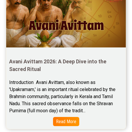
Stock Market Predictions Reviews
Free Wealth Horoscope Reviews
Free Marriage Horoscope Reviews
Free Star Horoscope Reviews
Baby Names Reviews
Avani Avittam 2026: A Deep Dive into the 
Sacred Ritual
Free Chinese Horoscope Reviews
Introduction  Avani Avittam, also known as 
Free Chinese Compatibility Reviews
'Upakramam,' is an important ritual celebrated by the 
Brahmin community, particularly in Kerala and Tamil 
Free Feng Shui Reviews
Nadu. This sacred observance falls on the Shravan 
Purnima (full moon day) of the tradit...
Free Panchanga Predictions Reviews
Read More
Astrology Consultancy Reviews