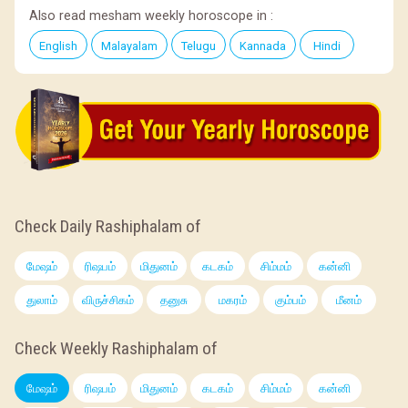
Also read mesham weekly horoscope in :
English
Malayalam
Telugu
Kannada
Hindi
Check Daily Rashiphalam of
மேஷம்
ரிஷபம்
மிதுனம்
கடகம்
சிம்மம்
கன்னி
துலாம்
விருச்சிகம்
தனுசு
மகரம்
கும்பம்
மீனம்
Check Weekly Rashiphalam of
மேஷம்
ரிஷபம்
மிதுனம்
கடகம்
சிம்மம்
கன்னி