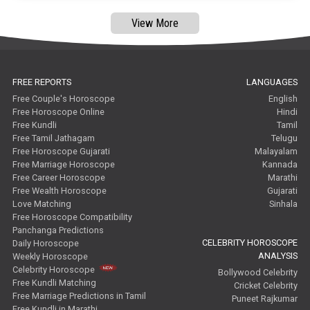
Free Janam Kundali Reviews
View More
Free Astrology Reviews
Free Tamil Jathagam Reviews
FREE REPORTS
LANGUAGES
Free Couple's Horoscope
English
Free Horoscope Online
Hindi
Free Kundli
Tamil
Free Tamil Jathagam
Telugu
Free Horoscope Gujarati
Malayalam
Free Marriage Horoscope
Kannada
Free Career Horoscope
Marathi
Free Wealth Horoscope
Gujarati
Love Matching
Sinhala
Free Horoscope Compatibility
Panchanga Predictions
CELEBRITY HOROSCOPE
Daily Horoscope
ANALYSIS
Weekly Horoscope
Celebrity Horoscope
Bollywood Celebrity
Free Kundli Matching
Cricket Celebrity
Free Marriage Predictions in Tamil
Puneet Rajkumar
Free Kundli in Marathi