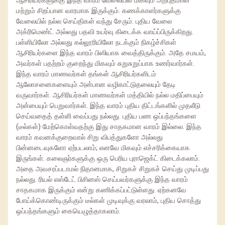
ஆசிரியர்களுக்கு இந்த வாரம் வேலையில் மிகவும் அற்புதமான
மற்றும் சிறப்பான வாரமாக இருக்கும். கணக்காளர்களுக்கு
வேலையில் நல்ல செய்திகள் வந்து சேரும். புதிய வேலை
அக்ரிமெண்ட் அல்லது பதவி உயர்வு கிடைக்க வாய்ப்பிருக்கிறது.
பள்ளியிலோ அல்லது கல்லூரியிலோ நடக்கும் நிகழ்ச்சிகள்
ஆசிரியர்களை இந்த வாரம் பிஸியாக வைத்திருக்கும். அதே சமயம்,
அவர்கள் பதற்றம் குறைந்து மிகவும் சுறுசுறுப்பாக உணர்வார்கள்.
இந்த வாரம் மாணவர்கள் தங்கள் ஆசிரியர்களிடம்
ஆலோசனைகளையும் அன்பான வழிகாட்டுதலையும் தேடி
வருவார்கள். ஆசிரியர்கள் மாணவர்கள் மத்தியில் நல்ல மதிப்பையும்
அன்பையும் பெறுவார்கள். இந்த வாரம் புதிய திட்டங்களில் முதலீடு
செய்வதைத் தள்ளி வைப்பது நல்லது. புதிய பண ஒப்பந்தங்களை
(டீல்கள்) மேற்கொள்வதற்கு இது சாதகமான வாரம் இல்லை. இந்த
வாரம் கவனக்குறைவால் சிறு விபத்துகளோ அல்லது
பின்னடைவுகளோ ஏற்படலாம்; எனவே மிகவும் எச்சரிக்கையாக
இருங்கள். கலைஞர்களுக்கு ஒரு பெரிய புராஜெக்ட் கிடைக்கலாம்.
அதை அவசரப்படாமல் நிதானமாக, சிறுகச் சிறுகச் செய்து முடிப்பது
நல்லது. ரியல் எஸ்டேட் பிசினஸ் செய்பவர்களுக்கு இந்த வாரம்
சாதகமாக இருக்கும் என்று கணிக்கப்பட்டுள்ளது. ஏற்கனவே
போய்க்கொண்டிருக்கும் டீல்கள் முடிவுக்கு வரலாம், புதிய சொத்து
ஒப்பந்தங்களும் கையெழுத்தாகலாம்.