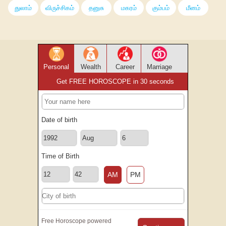
துலாம்
விருச்சிகம்
தனுசு
மகரம்
கும்பம்
மீனம்
Personal
Wealth
Career
Marriage
Get FREE HOROSCOPE in 30 seconds
Date of birth
Time of Birth
AM
PM
Free Horoscope powered