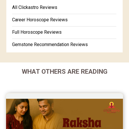
Free Kannada Jataka
All Clickastro Reviews
Marathi Kundali Matching
Free Kundali Marathi
Career Horoscope Reviews
Free Horoscope Gujarati
Full Horoscope Reviews
Gemstone Recommendation Reviews
Horoscope Compatibility Reviews
In-Depth Horoscope Reviews
WHAT OTHERS ARE READING
Marriage Horoscope Reviews
Super Horoscope Reviews
Education Horoscope Reviews
Wealth Horoscope Reviews