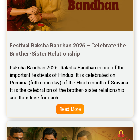
Yearly Predictions Reviews
Monthly Predictions Reviews
Future Book Reviews
Saturn Transit Predictions Reviews
Festival Raksha Bandhan 2026 – Celebrate the 
Brother-Sister Relationship
Yoga Predictions Reviews
Raksha Bandhan 2026  Raksha Bandhan is one of the 
Rahu Ketu Transit Predictions Reviews
important festivals of Hindus. It is celebrated on 
Purnima (full moon day) of the Hindu month of Sravana. 
Jupiter Transit Predictions Reviews
It is the celebration of the brother-sister relationship 
Free Horoscope Reviews
and their love for each...
Read More
Free Horoscope Compatibility Reviews
Free Personal Horoscope Reviews
Free Career Horoscope Reviews