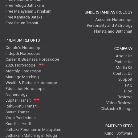
Free Telugu Jathakam
Free Malayalam Jathakam
UNDERSTAND ASTROLOGY
Free Kannada Jataka
Accurate Horoscope
Free Saturn Transit
Personality and Astrology
Planets and Birthchart
PREMIUM REPORTS
Couple's Horoscope
COMPANY
Indepth Horoscope
About Us
Career & Business Horoscope
Partner Us
2026 Horoscope
Media Kit
Monthly Horoscope
Contact Us
Marriage Matching
Support
Wealth & Fortune Horoscope
FAQ
Education Horoscope
Blog
Numerology
Reviews
Jupiter Transit
Video Reviews
Rahu-Ketu Transit
Clickastro Ratings
Saturn Transit
Yoga Predictions
Kundli in Hindi
PARTNER SITES
Jathaka Porutham in Malayalam
Kundli Software
Jathakam Matching in Telugu