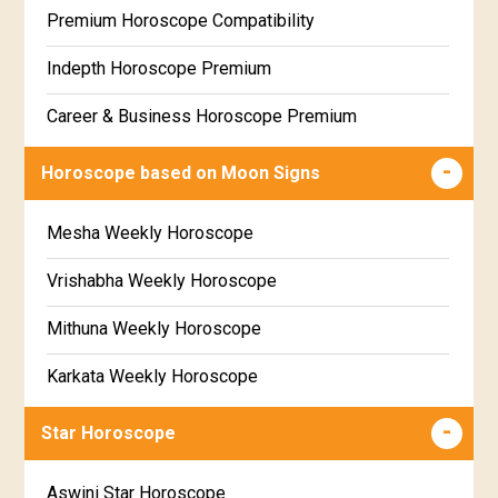
Premium Horoscope Compatibility
Free Weekly Rashifal
Indepth Horoscope Premium
Free Star Horoscope
Career & Business Horoscope Premium
Free panchanga Predictions
Numerology Premium Report
Horoscope based on Moon Signs
Free Love Compatibility
Marriage Horoscope Premium
Mesha Weekly Horoscope
Free Chinese Horoscope
Premium Gem Recommendation Report
Vrishabha Weekly Horoscope
Free Personal Horoscope
Premium Ugadi Prediction
Mithuna Weekly Horoscope
Free Chinese Compatibility
Premium Yoga Predictions
Karkata Weekly Horoscope
Free Numerology Report
Premium Super Horoscope
Simha Weekly Horoscope
Free Feng Shui
Star Horoscope
Premium Monthly Horoscope
Kanya Weekly Horoscope
Free Today's Panchang
Aswini Star Horoscope