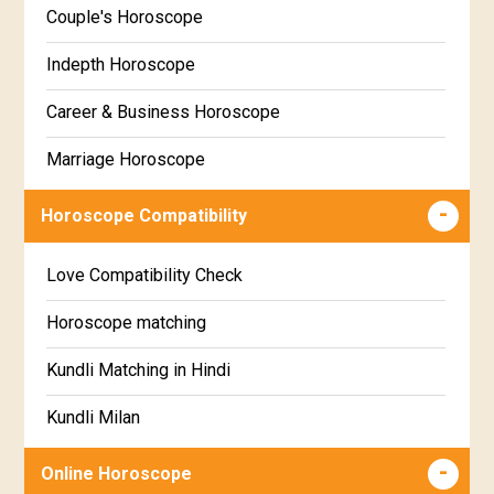
Couple's Horoscope
Uttara Phalguni Star Horoscope
Marathi
Indepth Horoscope
Hastha Star Horoscope
Gujarati
Career & Business Horoscope
Chitha Star Horoscope
Sinhala
Marriage Horoscope
Swathi Star Horoscope
Wealth & Fortune Horoscope
Visakha Star Horoscope
Horoscope Compatibility
Education Horoscope
Anuradha Star Horoscope
Love Compatibility Check
Super Horoscope
Jyeshta Star Horoscope
Horoscope matching
Future Book
Moola Star Horoscope
Kundli Matching in Hindi
Numerology
Poorvashaada Star Horoscope
Kundli Milan
Uttarashaada Star Horoscope
Free chinese compatibility
Online Horoscope