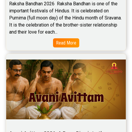
Raksha Bandhan 2026  Raksha Bandhan is one of the 
Rahu Ketu Transit Predictions Reviews
important festivals of Hindus. It is celebrated on 
Purnima (full moon day) of the Hindu month of Sravana. 
Jupiter Transit Predictions Reviews
It is the celebration of the brother-sister relationship 
Free Horoscope Reviews
and their love for each...
Read More
Free Horoscope Compatibility Reviews
Free Personal Horoscope Reviews
Free Career Horoscope Reviews
Stock Market Predictions Reviews
Free Wealth Horoscope Reviews
Free Marriage Horoscope Reviews
Free Star Horoscope Reviews