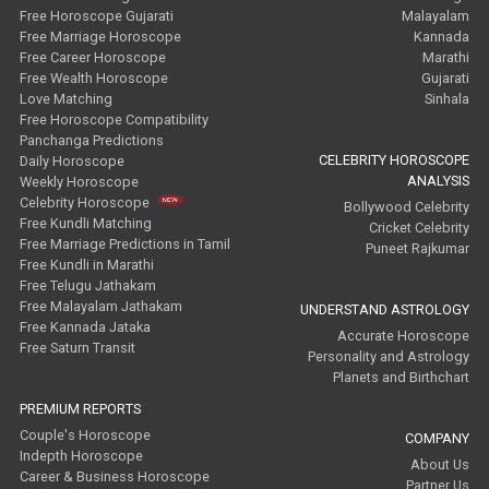
Free Horoscope Gujarati
Malayalam
Free Marriage Horoscope
Kannada
Free Career Horoscope
Marathi
Free Wealth Horoscope
Gujarati
Love Matching
Sinhala
Free Horoscope Compatibility
Panchanga Predictions
CELEBRITY HOROSCOPE
Daily Horoscope
ANALYSIS
Weekly Horoscope
Celebrity Horoscope
Bollywood Celebrity
Free Kundli Matching
Cricket Celebrity
Free Marriage Predictions in Tamil
Puneet Rajkumar
Free Kundli in Marathi
Free Telugu Jathakam
Free Malayalam Jathakam
UNDERSTAND ASTROLOGY
Free Kannada Jataka
Accurate Horoscope
Free Saturn Transit
Personality and Astrology
Planets and Birthchart
PREMIUM REPORTS
Couple's Horoscope
COMPANY
Indepth Horoscope
About Us
Career & Business Horoscope
Partner Us