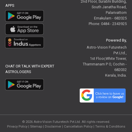
2nd Floor, Surabhi Building,
APPS
South Janatha Road,
Palarivattom
Ernakulam - 682025
Phone: 0484 - 2343925
Powered By,
Astro-Vision Futuretech
Pvt.Ltd.,
1st Floor,White Tower,
Thammanam P O, Cochin -
CHAT OR TALK WITH EXPERT
682032
ASTROLOGERS
Kerala, India.
© 2026
Astro-Vision Futuretech Pvt.Ltd.
All rights reserved.
Privacy Policy
|
Sitemap |
Disclaimer
|
Cancellation Policy
|
Terms & Conditions