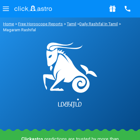
Home
>
Free Horoscope Reports
>
Tamil
>
Daily Rashifal In Tamil
>
Magaram Rashifal
மகரம்
Clickastro
predictions are trusted by more than