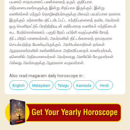
பயணம் சாதகமானப் பலன்களைத் தரும். குறிப்பாக
விற்பனையாளர்களுக்கு இன்று சிறப்பாக இருக்கும். இன்று
வணிகர்கள் மற்றும் தொழிலதிபர்களுக்கு மிகவும் பரபரப்பான நாளாக
இருக்கும். ஏற்கனவே திட்டமிடப்பட்ட சந்திப்புகளைத் தவிர, அவர்கள்
ஒரு வெளிநாட்டுப் பிரதிநிதியுடன் எதிர்பாராத வணிகச் சந்திப்பைக்
கூட மேற்கொள்ளலாம். பகுதி நேரப் பயிற்சி வகுப்புகளில் சேரத்
திட்டமிடும் மாணவர்கள், அவர்களின் திட்டங்களைத் தாமதமாக
செயல்படுத்த வேண்டியிருக்கும். அரசியல்வாதிகள் தங்கள்
ஆதரவாளர்களின் எண்ணிக்கை அதிகரிப்பதைக் காண்பார்கள்,
ஏனெனில் அதிகமானவர்கள் அவர்களது அணியில் சேருவார்கள்
அல்லது அவர்களுக்கு ஆதரவாக வருவார்கள்.
Also read magaram daily horoscope in :
English
Malayalam
Telugu
Kannada
Hindi