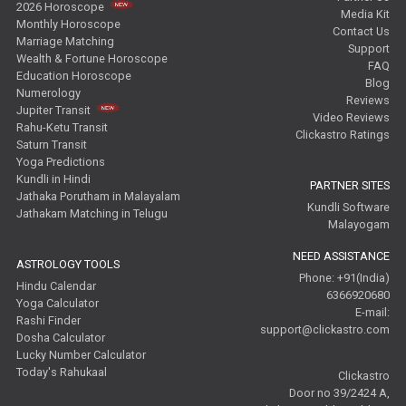
2026 Horoscope
Media Kit
Monthly Horoscope
Contact Us
Marriage Matching
Support
Wealth & Fortune Horoscope
FAQ
Education Horoscope
Blog
Numerology
Reviews
Jupiter Transit
Video Reviews
Rahu-Ketu Transit
Clickastro Ratings
Saturn Transit
Yoga Predictions
Kundli in Hindi
PARTNER SITES
Jathaka Porutham in Malayalam
Kundli Software
Jathakam Matching in Telugu
Malayogam
NEED ASSISTANCE
ASTROLOGY TOOLS
Phone: +91(India)
Hindu Calendar
6366920680
Yoga Calculator
E-mail:
Rashi Finder
support@clickastro.com
Dosha Calculator
Lucky Number Calculator
Today's Rahukaal
Clickastro
Door no 39/2424 A,