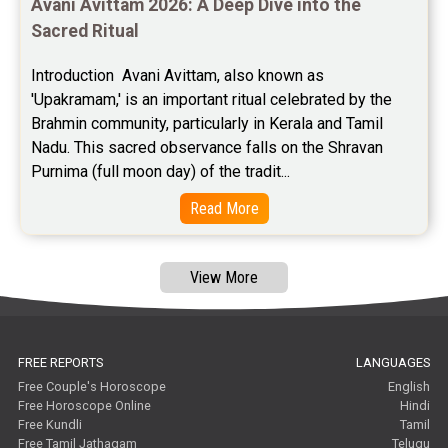
Baby Names Reviews
Avani Avittam 2026: A Deep Dive into the 
Sacred Ritual
Free Chinese Horoscope Reviews
Introduction  Avani Avittam, also known as 
Free Chinese Compatibility Reviews
'Upakramam,' is an important ritual celebrated by the 
Brahmin community, particularly in Kerala and Tamil 
Free Feng Shui Reviews
Nadu. This sacred observance falls on the Shravan 
Purnima (full moon day) of the tradit...
Free Panchanga Predictions Reviews
Read More
Astrology Consultancy Reviews
Free Janam Kundali Reviews
View More
Free Astrology Reviews
Free Tamil Jathagam Reviews
FREE REPORTS
LANGUAGES
Free Couple's Horoscope
English
Free Horoscope Online
Hindi
Free Kundli
Tamil
Free Tamil Jathagam
Telugu