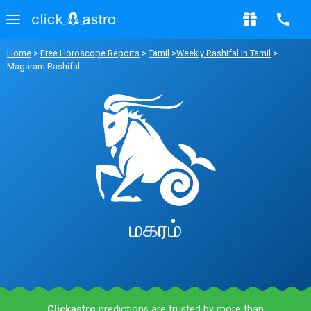
Home
>
Free Horoscope Reports
>
Tamil
>
Weekly Rashifal In Tamil
>
Magaram Rashifal
மகரம்
Clickastro
predictions are trusted by more than