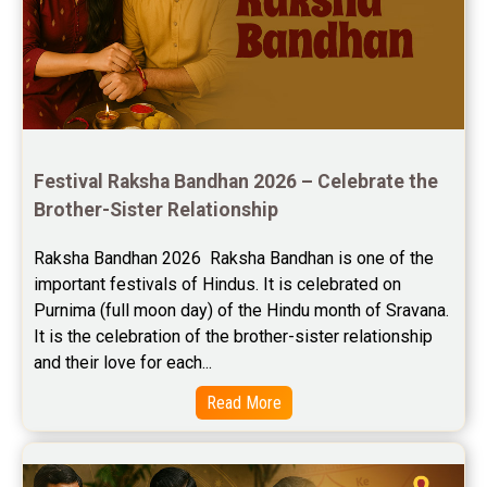
Yearly Predictions Reviews
Monthly Predictions Reviews
Future Book Reviews
Saturn Transit Predictions Reviews
Festival Raksha Bandhan 2026 – Celebrate the 
Brother-Sister Relationship
Yoga Predictions Reviews
Raksha Bandhan 2026  Raksha Bandhan is one of the 
Rahu Ketu Transit Predictions Reviews
important festivals of Hindus. It is celebrated on 
Purnima (full moon day) of the Hindu month of Sravana. 
Jupiter Transit Predictions Reviews
It is the celebration of the brother-sister relationship 
Free Horoscope Reviews
and their love for each...
Read More
Free Horoscope Compatibility Reviews
Free Personal Horoscope Reviews