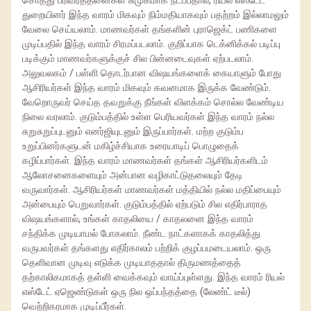
சொத்து பரிவர்த்தனைகள் சுமுகமாக நடப்பதால், ரியல் எஸ்டேட்
துறையினர் இந்த வாரம் மிகவும் நிம்மதியாகவும் பதற்றம் இல்லாமலும்
வேலை செய்யலாம். மாணவர்கள் தங்களின் புராஜெக்ட் பணிகளை
முடிப்பதில் இந்த வாரம் சிரமப்படலாம். குறிப்பாக டெக்னிக்கல் படிப்பு
படிக்கும் மாணவர்களுக்குச் சில பின்னடைவுகள் ஏற்படலாம்.
அலுவலகம் / பள்ளி தொடர்பான விஷயங்களைக் கையாளும் போது
ஆசிரியர்கள் இந்த வாரம் மிகவும் கவனமாக இருக்க வேண்டும்.
வேறொருவர் செய்த தவறுக்கு நீங்கள் விளக்கம் சொல்ல வேண்டிய
நிலை வரலாம். குடும்பத்தில் உள்ள பெரியவர்கள் இந்த வாரம் நல்ல
சுறுசுறுப்புடனும் எனர்ஜியுடனும் இருப்பார்கள். மற்ற குடும்ப
உறுப்பினர்களுடன் மகிழ்ச்சியாக உரையாடிப் பொழுதைக்
கழிப்பார்கள். இந்த வாரம் மாணவர்கள் தங்கள் ஆசிரியர்களிடம்
ஆலோசனைகளையும் அன்பான வழிகாட்டுதலையும் தேடி
வருவார்கள். ஆசிரியர்கள் மாணவர்கள் மத்தியில் நல்ல மதிப்பையும்
அன்பையும் பெறுவார்கள். குடும்பத்தில் ஏற்படும் சில எதிர்பாராத
விஷயங்களால், உங்கள் காதலியை / காதலனை இந்த வாரம்
சந்திக்க முடியாமல் போகலாம். நீண்ட நாட்களாகக் காதலித்து
வருபவர்கள் தங்களது எதிர்காலம் பற்றிக் குழப்பமடையலாம். ஒரு
தெளிவான முடிவு எடுக்க முடியாததால் திருமணத்தைத்
தற்காலிகமாகத் தள்ளி வைக்கவும் வாய்ப்புள்ளது. இந்த வாரம் ரியல்
எஸ்டேட் ஏஜெண்டுகள் ஒரு நில ஒப்பந்தத்தை (லேண்ட் டீல்)
வெற்றிகரமாக முடிப்பீர்கள்.