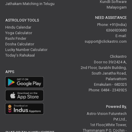
Kundli Software
Jathakam Matching in Telugu
Malayogam
NEED ASSISTANCE
ASTROLOGY TOOLS
Phone: +91(India)
Hindu Calendar
6366920680
Yoga Calculator
E-mail:
Rashi Finder
support@clickastro.com
Dosha Calculator
Lucky Number Calculator
Today's Rahukaal
Clickastro
Door no 39/2424 A,
2nd Floor, Surabhi Building,
APPS
South Janatha Road,
Palarivattom
Ernakulam - 682025
Phone: 0484 - 2343925
Powered By,
Astro-Vision Futuretech
Pvt.Ltd.,
1st Floor,White Tower,
Thammanam P O, Cochin -