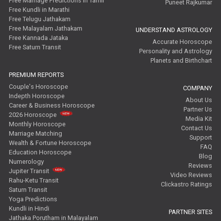
Free Marriage Predictions in Tamil
Puneet Rajkumar
Free Kundli in Marathi
Free Telugu Jathakam
Free Malayalam Jathakam
UNDERSTAND ASTROLOGY
Free Kannada Jataka
Accurate Horoscope
Free Saturn Transit
Personality and Astrology
Planets and Birthchart
PREMIUM REPORTS
Couple's Horoscope
COMPANY
Indepth Horoscope
About Us
Career & Business Horoscope
Partner Us
2026 Horoscope
Media Kit
Monthly Horoscope
Contact Us
Marriage Matching
Support
Wealth & Fortune Horoscope
FAQ
Education Horoscope
Blog
Numerology
Reviews
Jupiter Transit
Video Reviews
Rahu-Ketu Transit
Clickastro Ratings
Saturn Transit
Yoga Predictions
Kundli in Hindi
PARTNER SITES
Jathaka Porutham in Malayalam