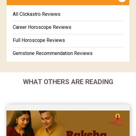
Jataka matching in Kannada
Free Kannada Jataka
All Clickastro Reviews
Marathi Kundali Matching
Free Kundali Marathi
Career Horoscope Reviews
Free Horoscope Gujarati
Full Horoscope Reviews
Gemstone Recommendation Reviews
Horoscope Compatibility Reviews
In-Depth Horoscope Reviews
WHAT OTHERS ARE READING
Marriage Horoscope Reviews
Super Horoscope Reviews
Education Horoscope Reviews
Wealth Horoscope Reviews