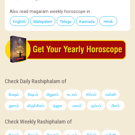
Also read magaram weekly horoscope in :
English
Malayalam
Telugu
Kannada
Hindi
Check Daily Rashiphalam of
மேஷம்
ரிஷபம்
மிதுனம்
கடகம்
சிம்மம்
கன்னி
துலாம்
விருச்சிகம்
தனுசு
மகரம்
கும்பம்
மீனம்
Check Weekly Rashiphalam of
மேஷம்
ரிஷபம்
மிதுனம்
கடகம்
சிம்மம்
கன்னி