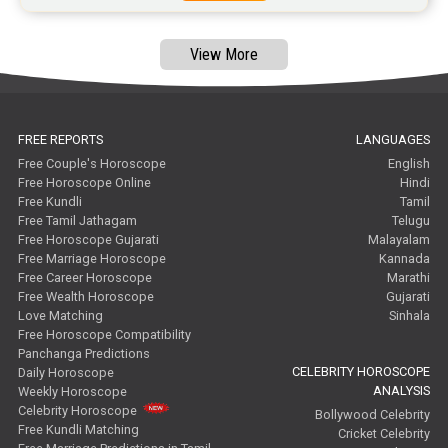
Free Janam Kundali Reviews
View More
Free Astrology Reviews
Free Tamil Jathagam Reviews
FREE REPORTS
LANGUAGES
Free Couple's Horoscope
English
Free Horoscope Online
Hindi
Free Kundli
Tamil
Free Tamil Jathagam
Telugu
Free Horoscope Gujarati
Malayalam
Free Marriage Horoscope
Kannada
Free Career Horoscope
Marathi
Free Wealth Horoscope
Gujarati
Love Matching
Sinhala
Free Horoscope Compatibility
Panchanga Predictions
CELEBRITY HOROSCOPE
Daily Horoscope
ANALYSIS
Weekly Horoscope
Celebrity Horoscope
Bollywood Celebrity
Free Kundli Matching
Cricket Celebrity