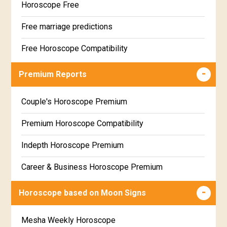
Horoscope Free
Free marriage predictions
Free Horoscope Compatibility
Career & Business Horoscope Free
Premium Reports
Wealth & Fortune Horoscope Free
Couple's Horoscope Premium
Free Daily Rashiphal
Premium Horoscope Compatibility
Free Weekly Rashifal
Indepth Horoscope Premium
Free Star Horoscope
Career & Business Horoscope Premium
Free panchanga Predictions
Numerology Premium Report
Horoscope based on Moon Signs
Free Love Compatibility
Marriage Horoscope Premium
Mesha Weekly Horoscope
Free Chinese Horoscope