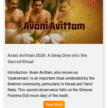
Free Career Horoscope Reviews
Stock Market Predictions Reviews
Free Wealth Horoscope Reviews
Free Marriage Horoscope Reviews
Free Star Horoscope Reviews
Baby Names Reviews
Avani Avittam 2026: A Deep Dive into the 
Sacred Ritual
Free Chinese Horoscope Reviews
Introduction  Avani Avittam, also known as 
Free Chinese Compatibility Reviews
'Upakramam,' is an important ritual celebrated by the 
Brahmin community, particularly in Kerala and Tamil 
Free Feng Shui Reviews
Nadu. This sacred observance falls on the Shravan 
Purnima (full moon day) of the tradit...
Free Panchanga Predictions Reviews
Read More
Astrology Consultancy Reviews