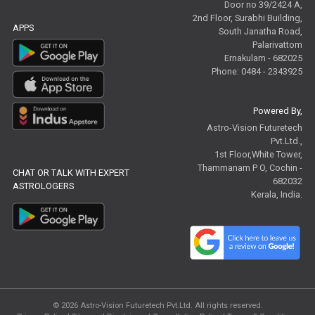
Door no 39/2424 A,
2nd Floor, Surabhi Building,
APPS
South Janatha Road,
Palarivattom
Ernakulam - 682025
Phone: 0484 - 2343925
Powered By,
Astro-Vision Futuretech
Pvt.Ltd.,
1st Floor,White Tower,
Thammanam P O, Cochin -
CHAT OR TALK WITH EXPERT
682032
ASTROLOGERS
Kerala, India.
© 2026
Astro-Vision Futuretech Pvt.Ltd.
All rights reserved.