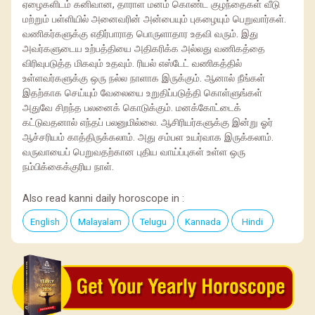
ஏழைகளிடம் கனிவான, தாராள மனம் கொண்ட குழந்தைகள் வீடு
மற்றும் பள்ளியில் அனைவரின் அன்பையும் புகழையும் பெறுவார்கள்.
வணிகர்களுக்கு எதிர்பாராத பொருளாதார உதவி வரும். இது
அவர்களுடைய உற்பத்தியை அதிகரிக்க அல்லது வணிகத்தை
விரிவுபடுத்த மிகவும் உதவும். ரியல் எஸ்டேட் வணிகத்தில்
உள்ளவர்களுக்கு ஒரு நல்ல நாளாக இருக்கும். ஆனால் நீங்கள்
இதற்காக செய்யும் வேலையை உறுதிப்படுத்தி கொள்ளுங்கள்
அதுவே சிறந்த பலனைக் கொடுக்கும். மனக்கோட்டைக்
கட்டுவதனால் எந்தப் பலனுமில்லை. ஆசிரியர்களுக்கு இன்று ஓர்
ஆச்சரியம் காத்திருக்கலாம். அது சம்பள உயர்வாக இருக்கலாம்.
வருவாயைப் பெறுவதற்கான புதிய வாய்ப்புகள் உள்ள ஒரு
நம்பிக்கைக்குரிய நாள்.
Also read kanni daily horoscope in :
English
Malayalam
Telugu
Kannada
Hindi