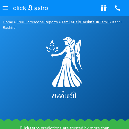
Home
>
Free Horoscope Reports
>
Tamil
>
Daily Rashifal In Tamil
> Kanni
Rashifal
கன்னி
Clickastro
predictions are trusted by more than