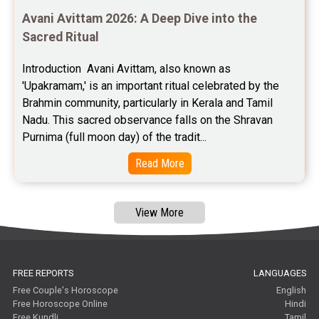
Baby Names Reviews
Avani Avittam 2026: A Deep Dive into the 
Sacred Ritual
Free Chinese Horoscope Reviews
Introduction  Avani Avittam, also known as 
Free Chinese Compatibility Reviews
'Upakramam,' is an important ritual celebrated by the 
Brahmin community, particularly in Kerala and Tamil 
Free Feng Shui Reviews
Nadu. This sacred observance falls on the Shravan 
Purnima (full moon day) of the tradit...
Free Panchanga Predictions Reviews
Read More
Astrology Consultancy Reviews
Free Janam Kundali Reviews
View More
Free Astrology Reviews
Free Tamil Jathagam Reviews
FREE REPORTS
LANGUAGES
Free Couple's Horoscope
English
Free Horoscope Online
Hindi
Free Kundli
Tamil