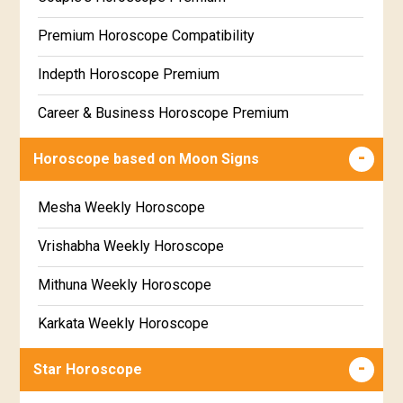
Free Daily Rashiphal
Premium Horoscope Compatibility
Free Weekly Rashifal
Indepth Horoscope Premium
Free Star Horoscope
Career & Business Horoscope Premium
Free panchanga Predictions
Numerology Premium Report
Horoscope based on Moon Signs
Free Love Compatibility
Marriage Horoscope Premium
Mesha Weekly Horoscope
Free Chinese Horoscope
Premium Gem Recommendation Report
Vrishabha Weekly Horoscope
Free Personal Horoscope
Premium Ugadi Prediction
Mithuna Weekly Horoscope
Free Chinese Compatibility
Premium Yoga Predictions
Karkata Weekly Horoscope
Free Numerology Report
Premium Super Horoscope
Simha Weekly Horoscope
Free Feng Shui
Star Horoscope
Premium Monthly Horoscope
Kanya Weekly Horoscope