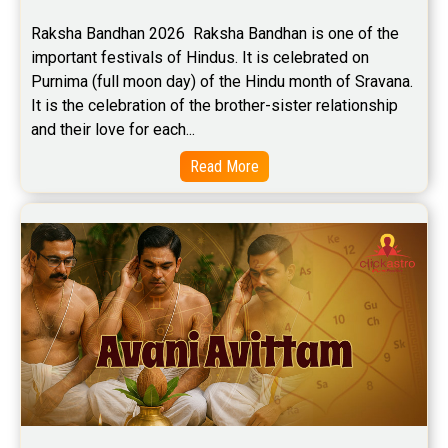
Raksha Bandhan 2026  Raksha Bandhan is one of the 
Rahu Ketu Transit Predictions Reviews
important festivals of Hindus. It is celebrated on 
Purnima (full moon day) of the Hindu month of Sravana. 
Jupiter Transit Predictions Reviews
It is the celebration of the brother-sister relationship 
Free Horoscope Reviews
and their love for each...
Read More
Free Horoscope Compatibility Reviews
Free Personal Horoscope Reviews
Free Career Horoscope Reviews
Stock Market Predictions Reviews
Free Wealth Horoscope Reviews
Free Marriage Horoscope Reviews
Free Star Horoscope Reviews