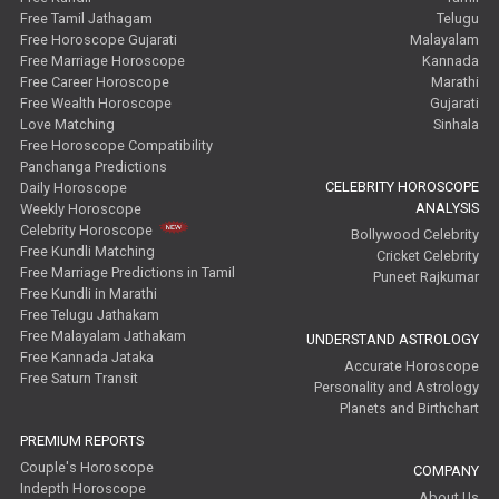
Free Tamil Jathagam
Telugu
Free Horoscope Gujarati
Malayalam
Free Marriage Horoscope
Kannada
Free Career Horoscope
Marathi
Free Wealth Horoscope
Gujarati
Love Matching
Sinhala
Free Horoscope Compatibility
Panchanga Predictions
CELEBRITY HOROSCOPE
Daily Horoscope
ANALYSIS
Weekly Horoscope
Celebrity Horoscope
Bollywood Celebrity
Free Kundli Matching
Cricket Celebrity
Free Marriage Predictions in Tamil
Puneet Rajkumar
Free Kundli in Marathi
Free Telugu Jathakam
Free Malayalam Jathakam
UNDERSTAND ASTROLOGY
Free Kannada Jataka
Accurate Horoscope
Free Saturn Transit
Personality and Astrology
Planets and Birthchart
PREMIUM REPORTS
Couple's Horoscope
COMPANY
Indepth Horoscope
About Us