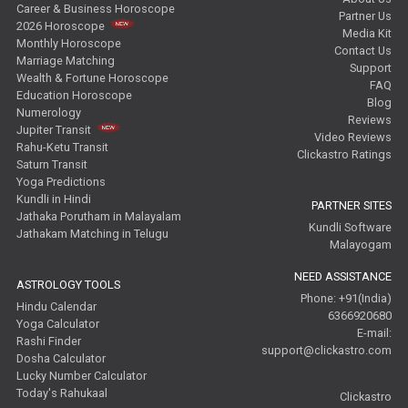
Career & Business Horoscope
Partner Us
2026 Horoscope
Media Kit
Monthly Horoscope
Contact Us
Marriage Matching
Support
Wealth & Fortune Horoscope
FAQ
Education Horoscope
Blog
Numerology
Reviews
Jupiter Transit
Video Reviews
Rahu-Ketu Transit
Clickastro Ratings
Saturn Transit
Yoga Predictions
Kundli in Hindi
PARTNER SITES
Jathaka Porutham in Malayalam
Kundli Software
Jathakam Matching in Telugu
Malayogam
NEED ASSISTANCE
ASTROLOGY TOOLS
Phone: +91(India)
Hindu Calendar
6366920680
Yoga Calculator
E-mail:
Rashi Finder
support@clickastro.com
Dosha Calculator
Lucky Number Calculator
Today's Rahukaal
Clickastro