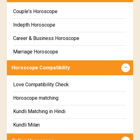
Kannada
Couple's Horoscope
Uttara Phalguni Star Horoscope
Marathi
Indepth Horoscope
Hastha Star Horoscope
Gujarati
Career & Business Horoscope
Chitha Star Horoscope
Sinhala
Marriage Horoscope
Swathi Star Horoscope
Wealth & Fortune Horoscope
Visakha Star Horoscope
Horoscope Compatibility
Education Horoscope
Anuradha Star Horoscope
Love Compatibility Check
Super Horoscope
Jyeshta Star Horoscope
Horoscope matching
Future Book
Moola Star Horoscope
Kundli Matching in Hindi
Numerology
Poorvashaada Star Horoscope
Kundli Milan
Uttarashaada Star Horoscope
Free chinese compatibility