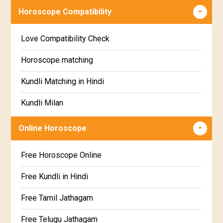
Wealth & Fortune Horoscope
Visakha Star Horoscope
Horoscope Compatibility
Education Horoscope
Anuradha Star Horoscope
Love Compatibility Check
Super Horoscope
Jyeshta Star Horoscope
Horoscope matching
Future Book
Moola Star Horoscope
Kundli Matching in Hindi
Numerology
Poorvashaada Star Horoscope
Kundli Milan
Uttarashaada Star Horoscope
Free chinese compatibility
Online Horoscope
Sravana Star Horoscope
Free Kundli Matching
Free Horoscope Online
Dhanishta Star Horoscope
Kundali Matching
Free Kundli in Hindi
Satabhisha Star Horoscope
Jathaga Porutham
Free Tamil Jathagam
Poorvabhadra Star Horoscope
Jathakam Matching Telugu
Free Telugu Jathagam