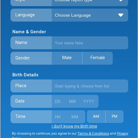
Language
Name & Gender
Name
Male
Female
Gender
Birth Details
Place
Date
Time
AM
PM
I don't know my Birth time
By choosing to continue, you agree to our
Terms & Conditions
and
Privacy