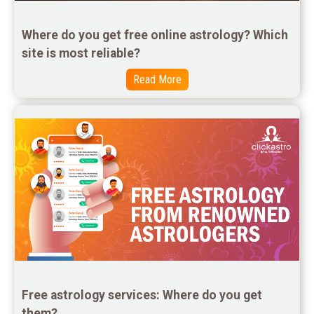
Free Personal Horoscope Reviews
Where do you get free online astrology? Which 
Free Career Horoscope Reviews
site is most reliable?
Stock Market Predictions Reviews
Read More
Free Wealth Horoscope Reviews
Free Marriage Horoscope Reviews
Free Star Horoscope Reviews
Baby Names Reviews
Free Chinese Horoscope Reviews
Free Chinese Compatibility Reviews
Free Feng Shui Reviews
Free astrology services: Where do you get 
them?