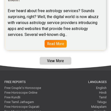
Free Panchanga Predictions Reviews
Ever heard about free astrology services? Sounds 
Astrology Consultancy Reviews
surprising, right? Well, the digital world is now abuzz 
Free Janam Kundali Reviews
with various astrology service providers introducing 
apps and websites that provide free astrology 
Free Astrology Reviews
services. Several well-known dig...
Free Tamil Jathagam Reviews
Read More
View More
FREE REPORTS
LANGUAGES
Free Couple's Horoscope
English
Free Horoscope Online
Hindi
Free Kundli
Tamil
Free Tamil Jathagam
Telugu
Free Horoscope Gujarati
Malayalam