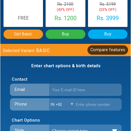
Rs. 2100
Rs. 5199
(43% OFF)
(23% OFF)
Rs. 1200
Rs. 3999
FREE
Get Basic
Buy
Buy
BASIC
Compare features
Selected Variant:
Enter chart options & birth details
Contact
Email
Phone
IN +91
Chart Options
Style