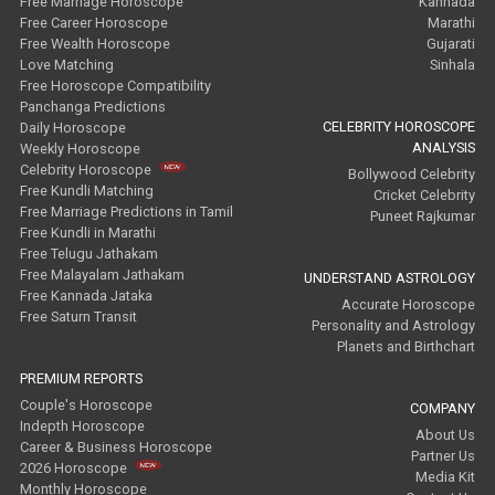
Free Marriage Horoscope
Kannada
Free Career Horoscope
Marathi
Free Wealth Horoscope
Gujarati
Love Matching
Sinhala
Free Horoscope Compatibility
Panchanga Predictions
CELEBRITY HOROSCOPE
Daily Horoscope
ANALYSIS
Weekly Horoscope
Celebrity Horoscope
Bollywood Celebrity
Free Kundli Matching
Cricket Celebrity
Free Marriage Predictions in Tamil
Puneet Rajkumar
Free Kundli in Marathi
Free Telugu Jathakam
Free Malayalam Jathakam
UNDERSTAND ASTROLOGY
Free Kannada Jataka
Accurate Horoscope
Free Saturn Transit
Personality and Astrology
Planets and Birthchart
PREMIUM REPORTS
Couple's Horoscope
COMPANY
Indepth Horoscope
About Us
Career & Business Horoscope
Partner Us
2026 Horoscope
Media Kit
Monthly Horoscope