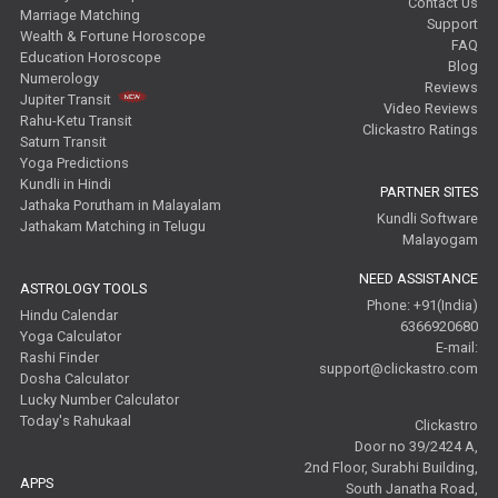
Contact Us
Marriage Matching
Support
Wealth & Fortune Horoscope
FAQ
Education Horoscope
Blog
Numerology
Reviews
Jupiter Transit
Video Reviews
Rahu-Ketu Transit
Clickastro Ratings
Saturn Transit
Yoga Predictions
Kundli in Hindi
PARTNER SITES
Jathaka Porutham in Malayalam
Kundli Software
Jathakam Matching in Telugu
Malayogam
NEED ASSISTANCE
ASTROLOGY TOOLS
Phone: +91(India)
Hindu Calendar
6366920680
Yoga Calculator
E-mail:
Rashi Finder
support@clickastro.com
Dosha Calculator
Lucky Number Calculator
Today's Rahukaal
Clickastro
Door no 39/2424 A,
2nd Floor, Surabhi Building,
APPS
South Janatha Road,