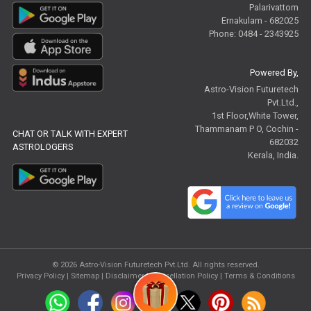
Palarivattom
Ernakulam - 682025
Phone: 0484 - 2343925
Powered By,
Astro-Vision Futuretech
Pvt.Ltd.,
1st Floor,White Tower,
Thammanam P O, Cochin -
CHAT OR TALK WITH EXPERT
682032
ASTROLOGERS
Kerala, India.
© 2026
Astro-Vision Futuretech Pvt.Ltd.
All rights reserved.
Privacy Policy
|
Sitemap |
Disclaimer
|
Cancellation Policy
|
Terms & Conditions