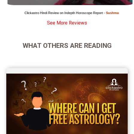
Wealth Horoscope Reviews
Clickastro Hindi Review on Indepth Horoscope Report - 
Sushma
See More Reviews
Yearly Predictions Reviews
Monthly Predictions Reviews
WHAT OTHERS ARE READING
Future Book Reviews
Saturn Transit Predictions Reviews
Yoga Predictions Reviews
Rahu Ketu Transit Predictions Reviews
Jupiter Transit Predictions Reviews
Free Horoscope Reviews
Free Horoscope Compatibility Reviews