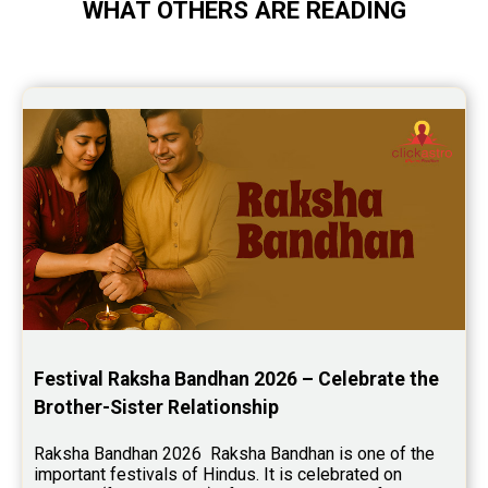
WHAT OTHERS ARE READING
Saturn Transit Predictions Reviews
Yoga Predictions Reviews
Rahu Ketu Transit Predictions Reviews
Jupiter Transit Predictions Reviews
Free Horoscope Reviews
Free Horoscope Compatibility Reviews
Free Personal Horoscope Reviews
Free Career Horoscope Reviews
Stock Market Predictions Reviews
Festival Raksha Bandhan 2026 – Celebrate the 
Free Wealth Horoscope Reviews
Brother-Sister Relationship
Free Marriage Horoscope Reviews
Raksha Bandhan 2026  Raksha Bandhan is one of the 
important festivals of Hindus. It is celebrated on 
Free Star Horoscope Reviews