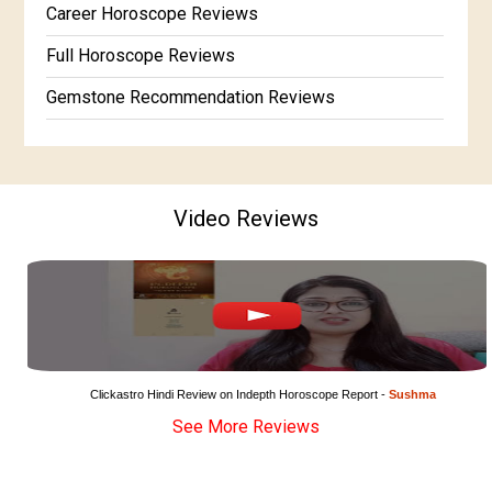
Free Horoscope Gujarati
Career Horoscope Reviews
Full Horoscope Reviews
Gemstone Recommendation Reviews
Horoscope Compatibility Reviews
In-Depth Horoscope Reviews
Video Reviews
Marriage Horoscope Reviews
Super Horoscope Reviews
Education Horoscope Reviews
Wealth Horoscope Reviews
Yearly Predictions Reviews
Clickastro Hindi Review on Indepth Horoscope Report - 
Sushma
See More Reviews
Monthly Predictions Reviews
Future Book Reviews