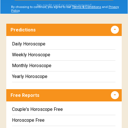
No credit card or signup required
By choosing to continue, you agree to our
Terms & Conditions
and
Privacy
Policy
.
Predictions
Daily Horoscope
Weekly Horoscope
Monthly Horoscope
Yearly Horoscope
Free Reports
Couple's Horoscope Free
Horoscope Free