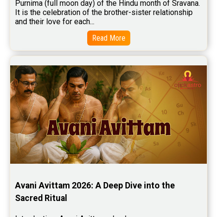
Purnima (full moon day) of the Hindu month of Sravana. 
It is the celebration of the brother-sister relationship 
Baby Names Reviews
and their love for each...
Free Chinese Horoscope Reviews
Read More
Free Chinese Compatibility Reviews
Free Feng Shui Reviews
Free Panchanga Predictions Reviews
Astrology Consultancy Reviews
Free Janam Kundali Reviews
Free Astrology Reviews
Free Tamil Jathagam Reviews
Avani Avittam 2026: A Deep Dive into the 
Sacred Ritual