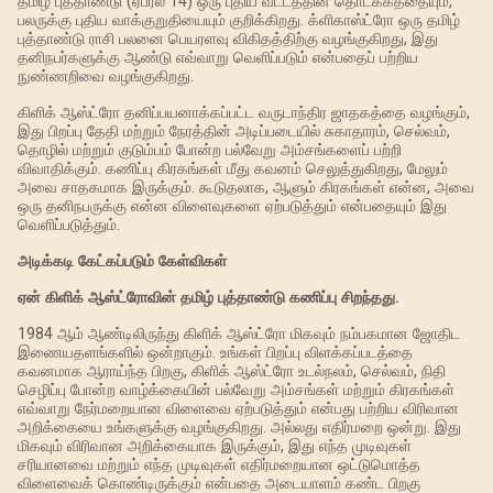
தமிழ் புத்தாண்டு (ஏப்ரல் 14) ஒரு புதிய வட்டத்தின் தொடக்கத்தையும்,
பலருக்கு புதிய வாக்குறுதியையும் குறிக்கிறது. க்ளிகாஸ்ட்ரோ ஒரு தமிழ்
புத்தாண்டு ராசி பலனை பெயரளவு விகிதத்திற்கு வழங்குகிறது, இது
தனிநபர்களுக்கு ஆண்டு எவ்வாறு வெளிப்படும் என்பதைப் பற்றிய
நுண்ணறிவை வழங்குகிறது.
கிளிக் ஆஸ்ட்ரோ தனிப்பயனாக்கப்பட்ட வருடாந்திர ஜாதகத்தை வழங்கும்,
இது பிறப்பு தேதி மற்றும் நேரத்தின் அடிப்படையில் சுகாதாரம், செல்வம்,
தொழில் மற்றும் குடும்பம் போன்ற பல்வேறு அம்சங்களைப் பற்றி
விவாதிக்கும். கணிப்பு கிரகங்கள் மீது கவனம் செலுத்துகிறது, மேலும்
அவை சாதகமாக இருக்கும். கூடுதலாக, ஆளும் கிரகங்கள் என்ன, அவை
ஒரு தனிநபருக்கு என்ன விளைவுகளை ஏற்படுத்தும் என்பதையும் இது
வெளிப்படுத்தும்.
அடிக்கடி கேட்கப்படும் கேள்விகள்
ஏன் கிளிக் ஆஸ்ட்ரோவின் தமிழ் புத்தாண்டு கணிப்பு சிறந்தது.
1984 ஆம் ஆண்டிலிருந்து கிளிக் ஆஸ்ட்ரோ மிகவும் நம்பகமான ஜோதிட
இணையதளங்களில் ஒன்றாகும். உங்கள் பிறப்பு விளக்கப்படத்தை
கவனமாக ஆராய்ந்த பிறகு, கிளிக் ஆஸ்ட்ரோ உடல்நலம், செல்வம், நிதி
செழிப்பு போன்ற வாழ்க்கையின் பல்வேறு அம்சங்கள் மற்றும் கிரகங்கள்
எவ்வாறு நேர்மறையான விளைவை ஏற்படுத்தும் என்பது பற்றிய விரிவான
அறிக்கையை உங்களுக்கு வழங்குகிறது. அல்லது எதிர்மறை ஒன்று. இது
மிகவும் விரிவான அறிக்கையாக இருக்கும், இது எந்த முடிவுகள்
சரியானவை மற்றும் எந்த முடிவுகள் எதிர்மறையான ஒட்டுமொத்த
விளைவைக் கொண்டிருக்கும் என்பதை அடையாளம் கண்ட பிறகு