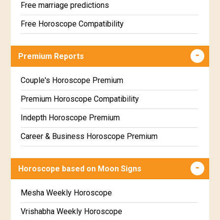
Free marriage predictions
Free Horoscope Compatibility
Career & Business Horoscope Free
Premium Reports
Wealth & Fortune Horoscope Free
Free Daily Rashiphal
Couple's Horoscope Premium
Free Weekly Rashifal
Premium Horoscope Compatibility
Free Star Horoscope
Indepth Horoscope Premium
Free panchanga Predictions
Career & Business Horoscope Premium
Free Love Compatibility
Numerology Premium Report
Horoscope based on Moon Signs
Free Chinese Horoscope
Marriage Horoscope Premium
Free Personal Horoscope
Premium Gem Recommendation Report
Mesha Weekly Horoscope
Free Chinese Compatibility
Premium Ugadi Prediction
Vrishabha Weekly Horoscope