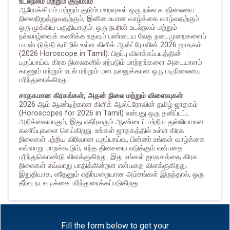
உடல்நலம் மற்றும் குடும்பம்
ஆரோக்கியம் மற்றும் குடும்ப உறவுகள் ஒரு நல்ல சமநிலையை
நிலைநிறுத்துவதற்கும், இனிமையான வாழ்க்கை வாழ்வதற்கும்
ஒரு முக்கிய பகுதியாகும். ஒரு நபரின் உடல்நலம் மற்றும்
நல்வாழ்வைக் கணிக்க உதவும் பண்டைய வேத நடைமுறைகளைப்
பயன்படுத்தி தமிழில் உள்ள கிளிக் ஆஸ்ட்ரோவின் 2026 ஜாதகம்
(2026 Horoscope in Tamil). பிறப்பு விளக்கப்படத்தின்
பகுப்பாய்வு கிரக நிலைகளில் ஏற்படும் மாற்றங்களை அடையாளம்
காணும் மற்றும் உடல் மற்றும் மன நலனுக்கான ஒரு படிநிலையை
பரிந்துரைக்கிறது.
சாதகமான கிரகங்கள், அதன் நிலை மற்றும் விளைவுகள்
2026 ஆம் ஆண்டிற்கான கிளிக் ஆஸ்ட்ரோவின் தமிழ் ஜாதகம்
(Horoscopes for 2026 in Tamil) என்பது ஒரு தனிப்பட்ட
அறிக்கையாகும், இது எதிர்வரும் ஆண்டைப் பற்றிய துல்லியமான
கணிப்புகளை செய்கிறது. உங்கள் ஜாதகத்தில் உள்ள கிரக
நிலைகள் பற்றிய விரிவான பகுப்பாய்வு, பின்னர் உங்கள் வாழ்க்கை
எவ்வாறு மாறக்கூடும், எந்த திசையை எடுக்கும் என்பதை
புரிந்துகொண்டு விளக்குகிறது. இது உங்கள் ஜாதகத்தை கிரக
நிலைகள் எவ்வாறு பாதிக்கின்றன என்பதை விளக்குகிறது.
இறுதியாக, ஏதேனும் எதிர்மறையான அம்சங்கள் இருந்தால், ஒரு
தீர்வு நடவடிக்கை பரிந்துரைக்கப்படுகிறது.
Fill the form below to get your