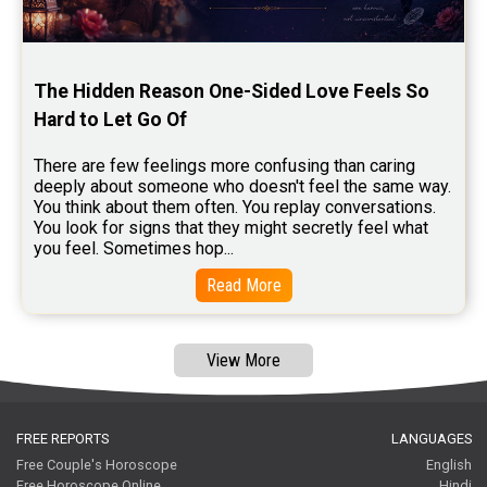
Free Tamil Jathagam Reviews
The Hidden Reason One-Sided Love Feels So 
Hard to Let Go Of
There are few feelings more confusing than caring 
deeply about someone who doesn't feel the same way.    
You think about them often. You replay conversations. 
You look for signs that they might secretly feel what 
you feel. Sometimes hop...
Read More
View More
FREE REPORTS
LANGUAGES
Free Couple's Horoscope
English
Free Horoscope Online
Hindi