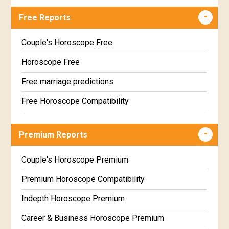
Free Reports
Couple's Horoscope Free
Horoscope Free
Free marriage predictions
Free Horoscope Compatibility
Career & Business Horoscope Free
Premium Reports
Wealth & Fortune Horoscope Free
Free Daily Rashiphal
Couple's Horoscope Premium
Free Weekly Rashifal
Premium Horoscope Compatibility
Free Star Horoscope
Indepth Horoscope Premium
Free panchanga Predictions
Career & Business Horoscope Premium