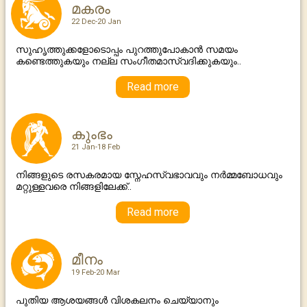
മകരം
22 Dec-20 Jan
സുഹൃത്തുക്കളോടൊപ്പം പുറത്തുപോകാന്‍ സമയം
കണ്ടെത്തുകയും നല്ല സംഗീതമാസ്വദിക്കുകയും..
Read more
കുംഭം
21 Jan-18 Feb
നിങ്ങളുടെ രസകരമായ സ്നേഹസ്വഭാവവും നർമ്മബോധവും
മറ്റുള്ളവരെ നിങ്ങളിലേക്ക്..
Read more
മീനം
19 Feb-20 Mar
പുതിയ ആശയങ്ങൾ വിശകലനം ചെയ്യാനും