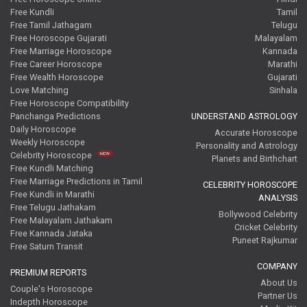
Free Kundli
Tamil
Free Tamil Jathagam
Telugu
Free Horoscope Gujarati
Malayalam
Free Marriage Horoscope
Kannada
Free Career Horoscope
Marathi
Free Wealth Horoscope
Gujarati
Love Matching
Sinhala
Free Horoscope Compatibility
Panchanga Predictions
UNDERSTAND ASTROLOGY
Daily Horoscope
Accurate Horoscope
Weekly Horoscope
Personality and Astrology
Celebrity Horoscope
Planets and Birthchart
Free Kundli Matching
Free Marriage Predictions in Tamil
CELEBRITY HOROSCOPE
Free Kundli in Marathi
ANALYSIS
Free Telugu Jathakam
Bollywood Celebrity
Free Malayalam Jathakam
Cricket Celebrity
Free Kannada Jataka
Puneet Rajkumar
Free Saturn Transit
COMPANY
PREMIUM REPORTS
About Us
Couple's Horoscope
Partner Us
Indepth Horoscope