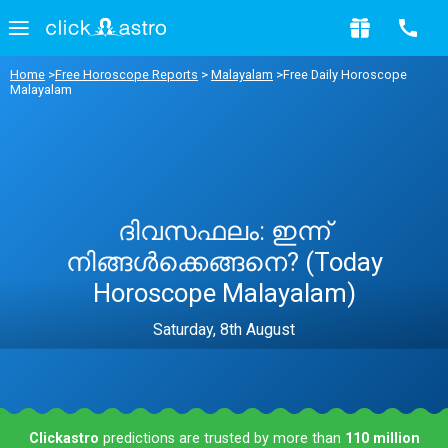
Home
>
Free Horoscope Reports
>
Malayalam
>Free Daily Horoscope
Malayalam
ദിവസഫലം: ഇന്ന്
നിങ്ങൾക്കെങ്ങനെ? (Today
Horoscope Malayalam)
Saturday, 8th August
Clickastro
predictions are trusted by more than
110 million