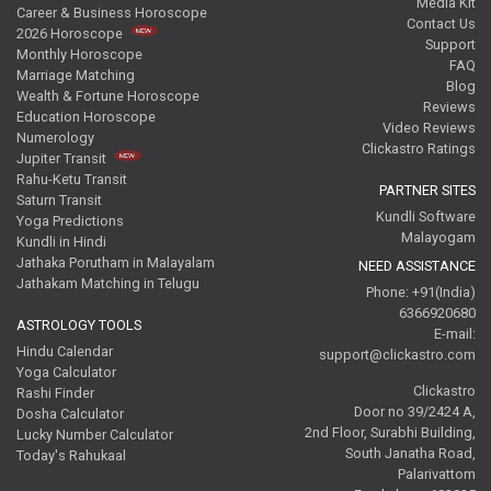
Media Kit
Career & Business Horoscope
Contact Us
2026 Horoscope
Support
Monthly Horoscope
FAQ
Marriage Matching
Blog
Wealth & Fortune Horoscope
Reviews
Education Horoscope
Video Reviews
Numerology
Clickastro Ratings
Jupiter Transit
Rahu-Ketu Transit
PARTNER SITES
Saturn Transit
Kundli Software
Yoga Predictions
Malayogam
Kundli in Hindi
Jathaka Porutham in Malayalam
NEED ASSISTANCE
Jathakam Matching in Telugu
Phone: +91(India)
6366920680
ASTROLOGY TOOLS
E-mail:
Hindu Calendar
support@clickastro.com
Yoga Calculator
Clickastro
Rashi Finder
Door no 39/2424 A,
Dosha Calculator
2nd Floor, Surabhi Building,
Lucky Number Calculator
South Janatha Road,
Today's Rahukaal
Palarivattom