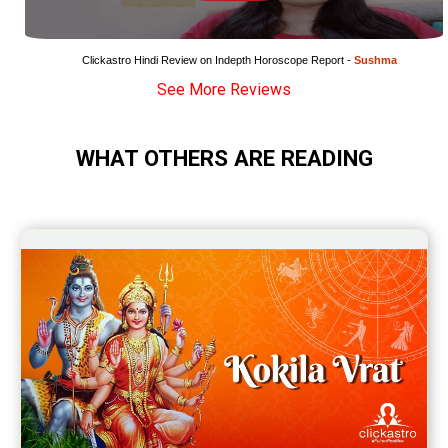
Wealth Horoscope Reviews
Yearly Predictions Reviews
Clickastro Hindi Review on Indepth Horoscope Report - 
Sushma
See More Reviews
Monthly Predictions Reviews
Future Book Reviews
WHAT OTHERS ARE READING
Saturn Transit Predictions Reviews
Yoga Predictions Reviews
Rahu Ketu Transit Predictions Reviews
Jupiter Transit Predictions Reviews
Free Horoscope Reviews
Free Horoscope Compatibility Reviews
Free Personal Horoscope Reviews
Free Career Horoscope Reviews