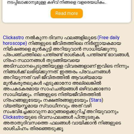
നടപ്പിലാക്കാനുമുള്ള കഴിവ് നിങ്ങളെ വളരെയധികം..
Read more
Clickastro
നൽകുന്ന ദിവസ ഫലങ്ങളിലൂടെ
(Free daily
horoscope)
നിങ്ങളുടെ ജീവിതത്തിലെ നിര്‍ണ്ണായകമായ
നിമിഷങ്ങളെ മുൻകൂട്ടി അറിയുവാൻ സാധിയ്ക്കുന്നു.
പ്രപഞ്ചത്തിലെ പന്ത്രണ്ട് രാശികൾ, പന്ത്രണ്ട് ഭാവങ്ങൾ,
ഗ്രഹ സ്ഥാനങ്ങൾ തുടങ്ങിയവയെ
അടിസ്ഥാനപ്പെടുത്തിയുള്ള വിവരങ്ങളാണ് ഇവിടെ നിന്നും
നിങ്ങൾക്ക് ലഭിയ്ക്കുന്നത്. ഇത്തരം പ്രവചനങ്ങൾ
അറിയുന്നത് വഴി ജീവിതത്തിൽ ആവശ്യമായ
മുൻകരുതലുകൾ എടുക്കാനോ അല്ലെങ്കിൽ
അപകടകരമായ സാഹചര്യങ്ങൾ ഒഴിവാക്കാനോ
സാധിയ്ക്കും. നിങ്ങളുടെ നിത്യജീവിതത്തിൽ
ഗ്രഹങ്ങളുടേയും നക്ഷത്രങ്ങളുടേയും (
Stars
)
വ്യത്യസ്തമായ സ്വാധീനവും അത് വഴി
സംഭവിച്ചേക്കാവുന്ന മാറ്റങ്ങളെക്കുറിച്ച് അറിയുവാനും
Clickastro
യുടെ ദിവസഫലങ്ങൾ പിന്തുടരുക.
അതാതുദിവസത്തെ ഫലങ്ങൾ വായിക്കാൻ നിങ്ങളുടെ
രാശിചിഹ്നം തിരഞ്ഞെടുക്കൂ.