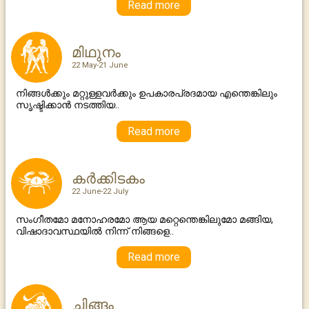
Read more
മിഥുനം
22 May-21 June
നിങ്ങൾക്കും മറ്റുള്ളവർക്കും ഉപകാരപ്രദമായ എന്തെങ്കിലും
സൃഷ്ടിക്കാൻ നടത്തിയ..
Read more
കര്‍ക്കിടകം
22 June-22 July
സംഗീതമോ മനോഹരമോ ആയ മറ്റെന്തെങ്കിലുമോ മങ്ങിയ,
വിഷാദാവസ്ഥയില്‍ നിന്ന് നിങ്ങളെ..
Read more
ചിങ്ങം