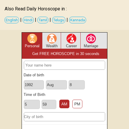
Also Read Daily Horoscope in :
|
|
|
|
English
Hindi
Tamil
Telugu
Kannada
Personal
Wealth
Career
Marriage
Get FREE HOROSCOPE in 30 seconds
Date of birth
Time of Birth
AM
PM