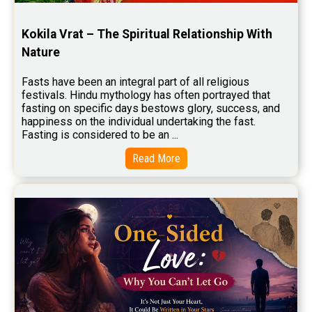
Stock Market Predictions Reviews
Kokila Vrat – The Spiritual Relationship With 
Free Wealth Horoscope Reviews
Nature
Free Marriage Horoscope Reviews
Fasts have been an integral part of all religious 
festivals. Hindu mythology has often portrayed that 
Free Star Horoscope Reviews
fasting on specific days bestows glory, success, and 
happiness on the individual undertaking the fast. 
Baby Names Reviews
Fasting is considered to be an ...
Free Chinese Horoscope Reviews
Read More
Free Chinese Compatibility Reviews
Free Feng Shui Reviews
Free Panchanga Predictions Reviews
Astrology Consultancy Reviews
Free Janam Kundali Reviews
Free Astrology Reviews