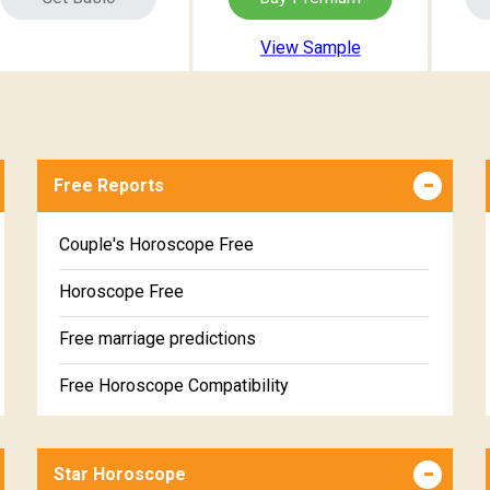
View Sample
Free Reports
Couple's Horoscope Free
Horoscope Free
Free marriage predictions
Free Horoscope Compatibility
Career & Business Horoscope Free
Star Horoscope
Wealth & Fortune Horoscope Free