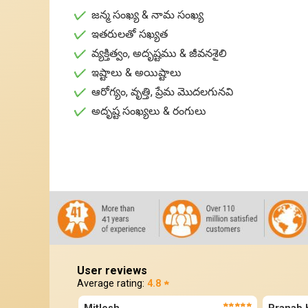
✓
జన్మ సంఖ్య & నామ సంఖ్య
✓
ఇతరులతో సఖ్యత
✓
వ్యక్తిత్వం, అదృష్టము & జీవనశైలి
✓
ఇష్టాలు & అయిష్టాలు
✓
ఆరోగ్యం, వృత్తి, ప్రేమ మొదలగునవి
✓
అదృష్ట సంఖ్యలు & రంగులు
User reviews
Average rating:
4.8 ★
★★★★★