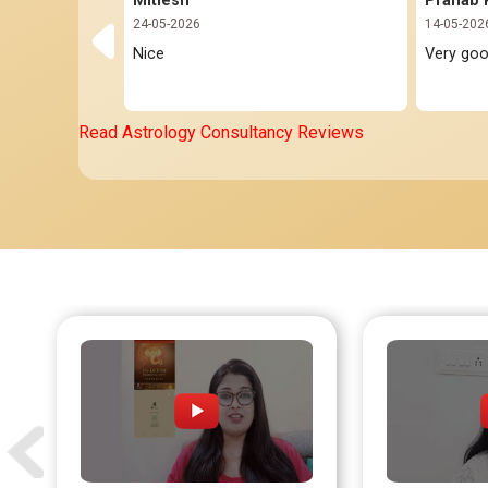
Mitlesh
24-05-2026
14-05-202
Nice 
Very go
Read Astrology Consultancy Reviews