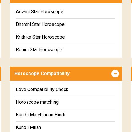
Free Daily Rashiphal
Aswini Star Horoscope
Free Weekly Rashifal
Bharani Star Horoscope
Free Star Horoscope
Krithika Star Horoscope
Free panchanga Predictions
Rohini Star Horoscope
Free Love Compatibility
Mrigasira Star Horoscope
Free Chinese Horoscope
Horoscope Compatibility
Ardra Star Horoscope
Free Personal Horoscope
Punarvasu Star Horoscope
Love Compatibility Check
Free Chinese Compatibility
Pushyami Star Horoscope
Horoscope matching
Free Numerology Report
Ashlesha Star Horoscope
Kundli Matching in Hindi
Free Feng Shui
Makha Star Horoscope
Kundli Milan