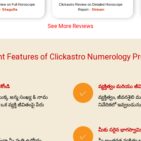
view on Full Horoscope 
Clickastro Review on Detailed Horoscope 
- 
Shagufta
Report - 
Shivani
See More Reviews
t Features of Clickastro Numerology Pr
కోండి
వ్యక్తిత్వం మరియు జ
✓
యొక్క జన్మ సంఖ్య & నామ
వ్యక్తిత్వం, జీవనశైల
వ్యక్తి జీవితంపై పేరు
నివేదికలో ఇవ్వబడున
మీకు సరైన భాగస్వా
✓
ా మీ వృత్తి ఉద్యోగం,
మీ అంతర్గత వ్యక్తిత్వ 