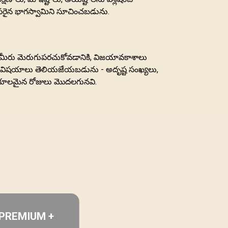
రైన భాగస్వామిని సూచించబడును.
్ని మీరు మెరుగుపరచుకోవడానికి, విజయావకాశాలు
ిధ విషయాలు తెలియజేయబడును - అదృష్ట సంఖ్యలు,
ుకూలమైన రోజులు మొదలగునవి.
PREMIUM +