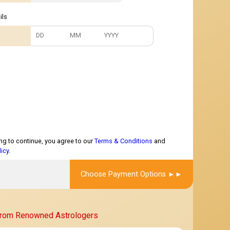
ils
ng to continue, you agree to our
Terms & Conditions
and
licy
.
Choose Payment Options
From Renowned Astrologers
★
★★★★★