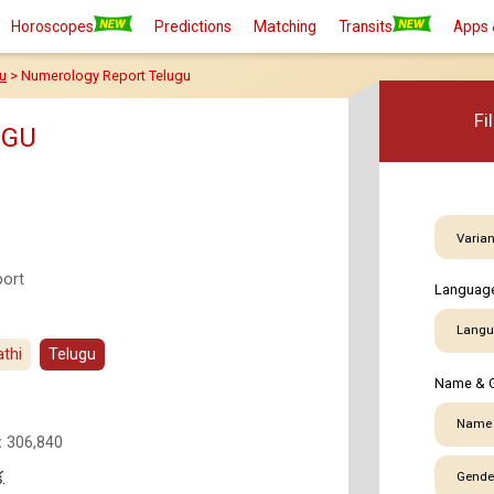
Basic
Premi
Horoscopes
Predictions
Matching
Transits
Apps 
u
> Numerology Report Telugu
Fi
UGU
Varian
port
Language
Langu
thi
Telugu
Name & 
Name
:
306,840
.
Gende