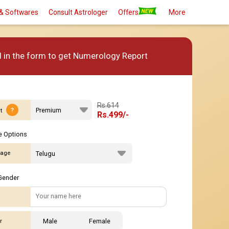
um
Premium plus
& Softwares
Consult Astrologer
Offers
More
ll in the form to get Numerology Report
Rs.614
?
t
Rs.499/-
 Options
age
Gender
r
Male
Female