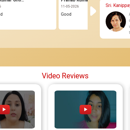
Pranab Kumar Ghorai
Pranab Kumar Ghorai
Sri. Kanipp
6
11-05-2026
od
Good
Video Reviews