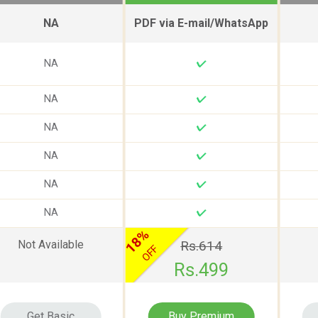
NA
PDF via E-mail/WhatsApp
NA
✔
NA
✔
NA
✔
NA
✔
NA
✔
NA
✔
18%
Not Available
Rs.614
OFF
Rs.499
Get Basic
Buy Premium