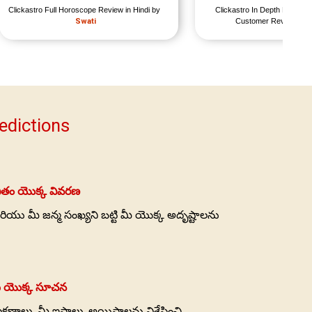
Clickastro Full Horoscope Review in Hindi by 
Clickastro In Depth Horosco
Swati
Customer Review by 
edictions
ీవితం యొక్క వివరణ
ి మరియు మీ జన్మ సంఖ్యని బట్టి మీ యొక్క అదృష్టాలను
ు
మి యొక్క సూచన
లక్షణాలు, మీ ఇష్టాలు, అయిష్టాలను విశ్లేషించి