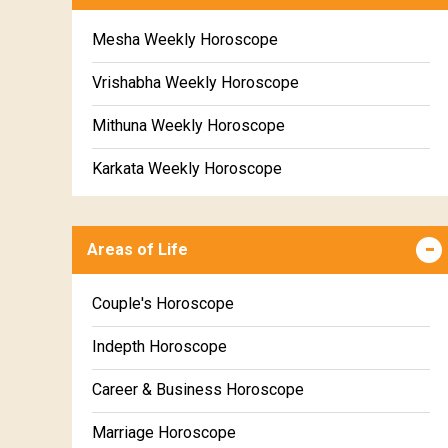
Mesha Weekly Horoscope
Vrishabha Weekly Horoscope
Mithuna Weekly Horoscope
Karkata Weekly Horoscope
Simha Weekly Horoscope
Areas of Life
Kanya Weekly Horoscope
Tula Weekly Horoscope
Couple's Horoscope
Vrischika Weekly Horoscope
Indepth Horoscope
Dhanu Weekly Horoscope
Career & Business Horoscope
Makara Weekly Horoscope
Marriage Horoscope