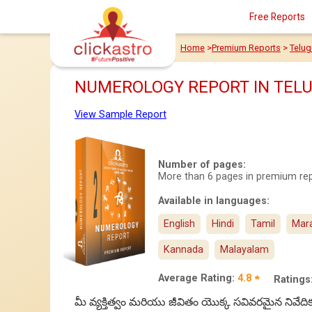
Free Reports
Home
>
Premium Reports
>
Telug
NUMEROLOGY REPORT IN TEL
View Sample Report
Number of pages:
More than 6 pages in premium re
Available in languages:
English
Hindi
Tamil
Mara
Kannada
Malayalam
Average Rating:
4.8 ★
Ratings
మీ వ్యక్తిత్వం మరియు జీవితం యొక్క సవివరమైన నివేదిక