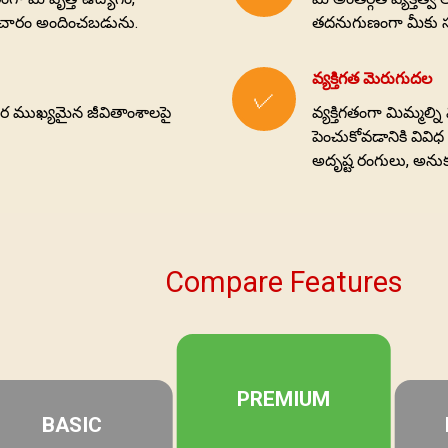
సమాచారం అందించబడును.
తదనుగుణంగా మీకు స
వ్యక్తిగత మెరుగుదల
✓
ర ముఖ్యమైన జీవితాంశాలపై
వ్యక్తిగతంగా మిమ్మల
పెంచుకోవడానికి వివ
అదృష్ట రంగులు, అన
Compare Features
PREMIUM
BASIC