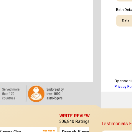
Birth Deta
Date
By choosi
Privacy Po
WRITE REVIEW
306,840
Ratings
Testimonials 
★★★★★
★★★★