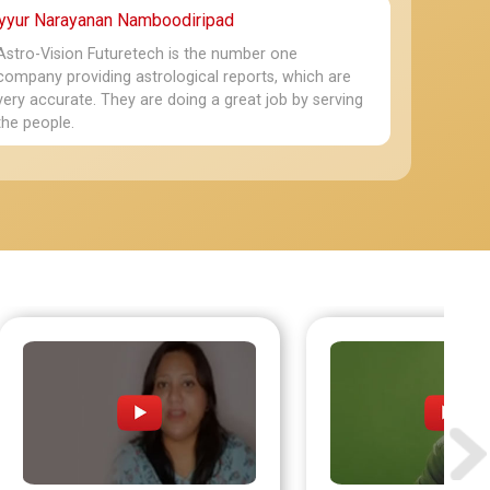
Pranab Kumar Ghorai
Babulal M Shah
ayyur Narayanan Namboodiripad
10-05-2026
30-04-2026
Astro-Vision Futuretech is the number one
Very good
Good रिपोर्ट 
company providing astrological reports, which are
very accurate. They are doing a great job by serving
the people.