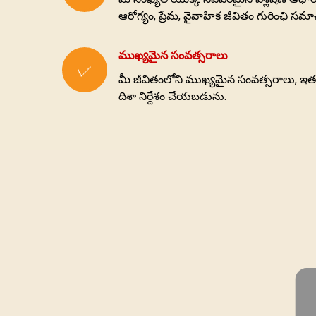
ఆరోగ్యం, ప్రేమ, వైవాహిక జీవితం గురింఛి 
ముఖ్యమైన సంవత్సరాలు
✓
మీ జీవితంలోని ముఖ్యమైన సంవత్సరాలు, ఇత
దిశా నిర్దేశం చేయబడును.