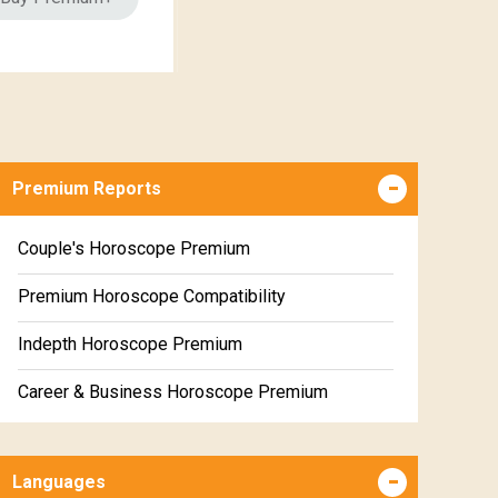
Premium Reports
Couple's Horoscope Premium
Premium Horoscope Compatibility
Indepth Horoscope Premium
Career & Business Horoscope Premium
Numerology Premium Report
Languages
Marriage Horoscope Premium