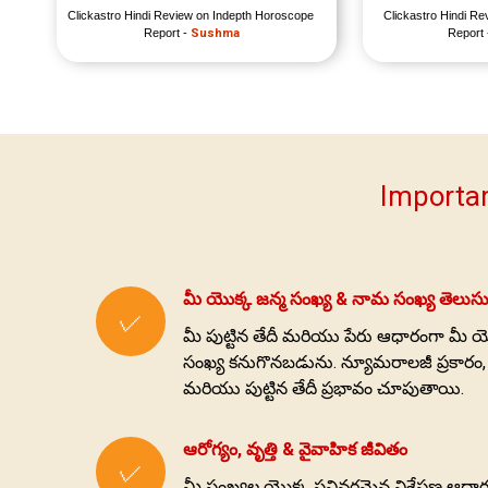
Clickastro Hindi Review on Indepth Horoscope 
Clickastro Hindi Re
Report - 
Sushma
Report 
Importan
మీ యొక్క జన్మ సంఖ్య & నామ సంఖ్య తెలుసు
✓
మీ పుట్టిన తేదీ మరియు పేరు ఆధారంగా మీ 
సంఖ్య కనుగొనబడును. న్యూమరాలజీ ప్రకారం, ఒక 
మరియు పుట్టిన తేదీ ప్రభావం చూపుతాయి.
ఆరోగ్యం, వృత్తి & వైవాహిక జీవితం
✓
మీ సంఖ్యల యొక్క సవివరమైన విశ్లేషణ ఆధారంగ