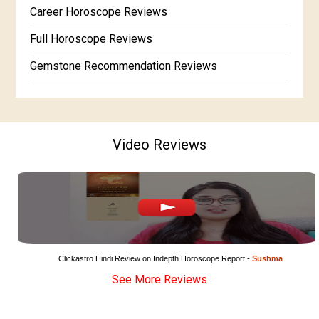
Free Horoscope Gujarati
Career Horoscope Reviews
Full Horoscope Reviews
Gemstone Recommendation Reviews
Horoscope Compatibility Reviews
In-Depth Horoscope Reviews
Video Reviews
Marriage Horoscope Reviews
Super Horoscope Reviews
Education Horoscope Reviews
Wealth Horoscope Reviews
Yearly Predictions Reviews
Clickastro Hindi Review on Indepth Horoscope Report - 
Sushma
See More Reviews
Monthly Predictions Reviews
Future Book Reviews