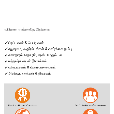
விரிவான எண்கணித அறிக்கை
✓
பிறப்பு எண் & பெயர் எண்
✓
ஆளுமை, அதிர்ஷ்டங்கள் & வாழ்க்கை நடப்பு
✓
சுகாதாரம், தொழில், அன்பு மேலும் பல
✓
மற்றவர்களுடன் இணக்கம்
✓
விருப்பங்கள் & விரும்பாதவைகள்
✓
அதிர்ஷ்ட எண்கள் & நிறங்கள்
More than 41 years of experience
Over 110 million satisfied customers