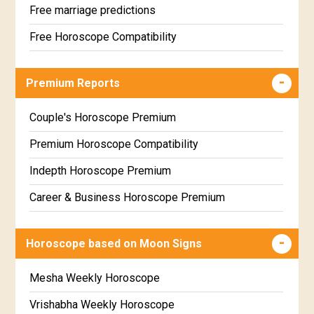
Free marriage predictions
Free Horoscope Compatibility
Career & Business Horoscope Free
Premium Reports
Wealth & Fortune Horoscope Free
Free Daily Rashiphal
Couple's Horoscope Premium
Free Weekly Rashifal
Premium Horoscope Compatibility
Free Star Horoscope
Indepth Horoscope Premium
Free panchanga Predictions
Career & Business Horoscope Premium
Free Love Compatibility
Numerology Premium Report
Horoscope based on Moon Signs
Free Chinese Horoscope
Marriage Horoscope Premium
Free Personal Horoscope
Premium Gem Recommendation Report
Mesha Weekly Horoscope
Free Chinese Compatibility
Premium Ugadi Prediction
Vrishabha Weekly Horoscope