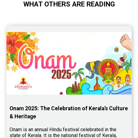
WHAT OTHERS ARE READING
Saturn Transit Predictions Reviews
Yoga Predictions Reviews
Rahu Ketu Transit Predictions Reviews
Jupiter Transit Predictions Reviews
Free Horoscope Reviews
Free Horoscope Compatibility Reviews
Free Personal Horoscope Reviews
Free Career Horoscope Reviews
Stock Market Predictions Reviews
Onam 2025: The Celebration of Kerala’s Culture 
Free Wealth Horoscope Reviews
& Heritage
Free Marriage Horoscope Reviews
Onam is an annual Hindu festival celebrated in the 
state of Kerala. It is the national festival of Kerala, 
Free Star Horoscope Reviews