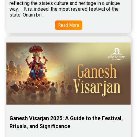
reflecting the state’s culture and heritage in a unique 
way.    It is, indeed, the most revered festival of the 
Baby Names Reviews
state. Onam bri...
Free Chinese Horoscope Reviews
Read More
Free Chinese Compatibility Reviews
Free Feng Shui Reviews
Free Panchanga Predictions Reviews
Astrology Consultancy Reviews
Free Janam Kundali Reviews
Free Astrology Reviews
Free Tamil Jathagam Reviews
Ganesh Visarjan 2025: A Guide to the Festival, 
Rituals, and Significance