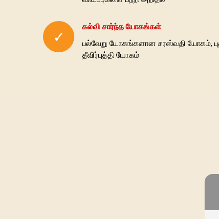
கல்வி சார்ந்த யோகங்கள்
✓
பல்வேறு யோகங்களான சரஸ்வதி யோகம், புத
தீவிர்புத்தி யோகம்