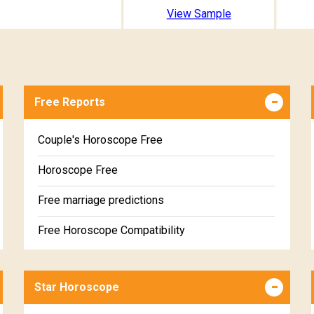
View Sample
Free Reports
Couple's Horoscope Free
Horoscope Free
Free marriage predictions
Free Horoscope Compatibility
Career & Business Horoscope Free
Star Horoscope
Wealth & Fortune Horoscope Free