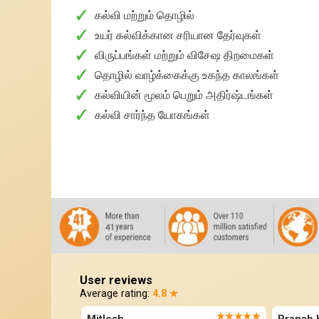
✓
கல்வி மற்றும் தொழில்
✓
உயர் கல்விக்கான சரியான தேர்வுகள்
✓
விருப்பங்கள் மற்றும் விசேஷ திறமைகள்
✓
தொழில் வாழ்க்கைக்கு உகந்த காலங்கள்
✓
கல்வியின் மூலம் பெறும் அதிர்ஷ்டங்கள்
✓
கல்வி சார்ந்த யோகங்கள்
User reviews
Average rating:
4.8 ★
★★★★★