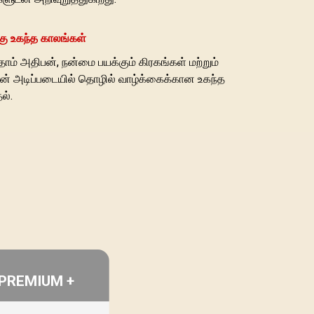
கு உகந்த காலங்கள்
ாம் அதிபன், நன்மை பயக்கும் கிரகங்கள் மற்றும்
 அடிப்படையில் தொழில் வாழ்க்கைக்கான உகந்த
ல்.
PREMIUM +