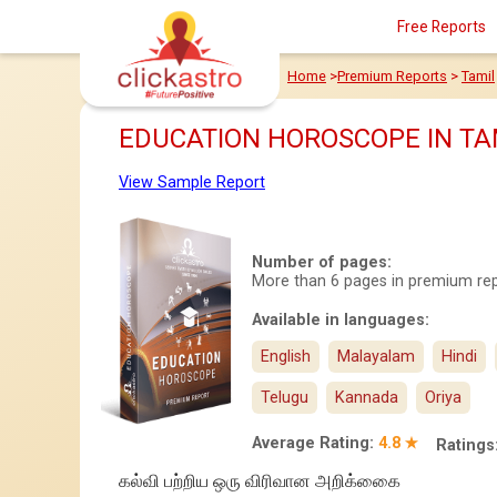
Free Reports
Home
>
Premium Reports
>
Tamil
EDUCATION HOROSCOPE IN TA
View Sample Report
Number of pages:
More than 6 pages in premium re
Available in languages:
English
Malayalam
Hindi
Telugu
Kannada
Oriya
Average Rating:
4.8 ★
Ratings
கல்வி பற்றிய ஒரு விரிவான அறிக்கைை