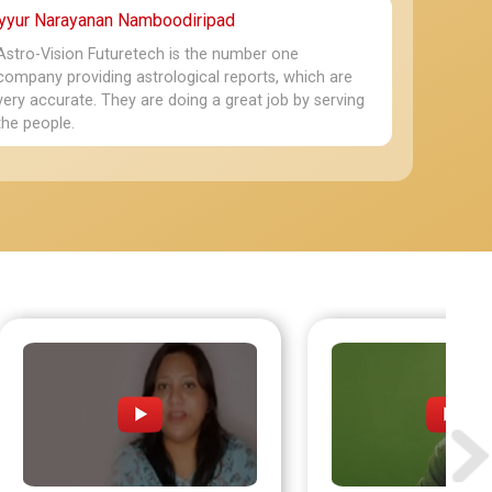
Pranab Kumar Ghorai
Nakaraju Teja Veera
ayyur Narayanan Namboodiripad
10-05-2026
24-04-2026
Astro-Vision Futuretech is the number one
Very good
Good 
company providing astrological reports, which are
very accurate. They are doing a great job by serving
the people.