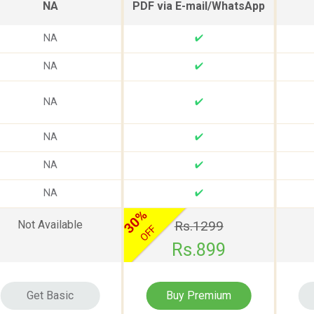
NA
PDF via E-mail/WhatsApp
NA
✔
NA
✔
NA
✔
NA
✔
NA
✔
NA
✔
30%
Not Available
Rs.1299
OFF
Rs.899
Get Basic
Buy Premium