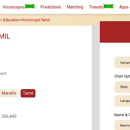
Basic
Premi
Horoscopes
Predictions
Matching
Transits
Apps 
> Education Horoscope Tamil
MIL
Varian
port
Chart Op
Style
Marathi
Tamil
Langu
Name & 
:
306,840
Name