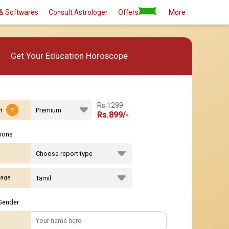
um
Premium plus
& Softwares
Consult Astrologer
Offers
More
Get Your Education Horoscope
Rs.1299
?
t
Rs.899/-
tions
age
Gender