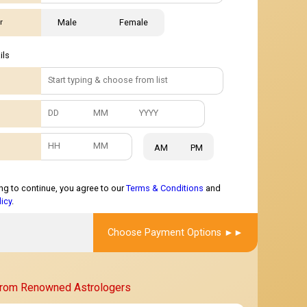
r
Male
Female
ils
AM
PM
ng to continue, you agree to our
Terms & Conditions
and
licy
.
Choose Payment Options
From Renowned Astrologers
★
★★★★★