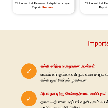
Clickastro Hindi Review on Indepth Horoscope 
Clickastro Hindi Re
Report - 
Sushma
Report 
Importa
கல்வி சார்ந்த பொதுவான பலன்கள்
✓
உங்கள் கற்றலுக்கான விருப்பங்கள் மற்றும்
கல்வி முன்னேற்றம் முதலியன
அயல் நாட்டிற்கு செல்வதற்கான வாய்ப்புகள்
✓
தசை அதிபனை பகுப்பாய்வதன் மூலம் அயல் ந
வாய்ப்புகளை பற்றி அறிதல்