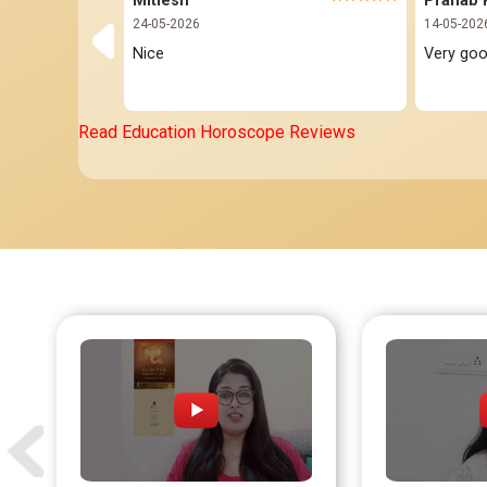
Mitlesh
24-05-2026
14-05-202
Nice 
Very go
Read Education Horoscope Reviews