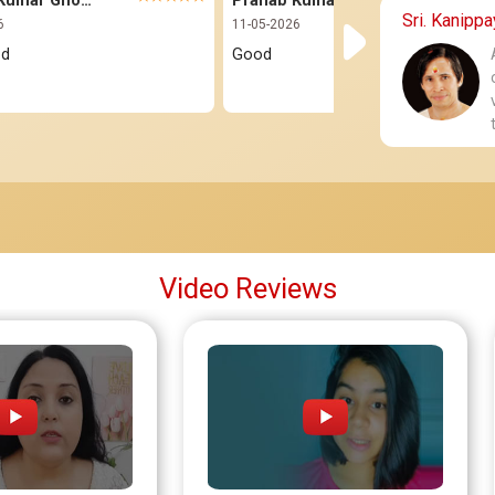
Pranab Kumar Ghorai
Pranab Kumar Ghorai
Sri. Kanipp
6
11-05-2026
od
Good
Video Reviews