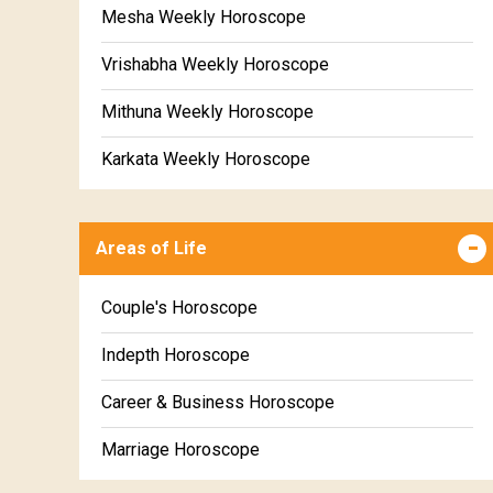
Mesha Weekly Horoscope
Vrishabha Weekly Horoscope
Mithuna Weekly Horoscope
Karkata Weekly Horoscope
Simha Weekly Horoscope
Areas of Life
Kanya Weekly Horoscope
Tula Weekly Horoscope
Couple's Horoscope
Vrischika Weekly Horoscope
Indepth Horoscope
Dhanu Weekly Horoscope
Career & Business Horoscope
Makara Weekly Horoscope
Marriage Horoscope
Kumbha Weekly Horoscope