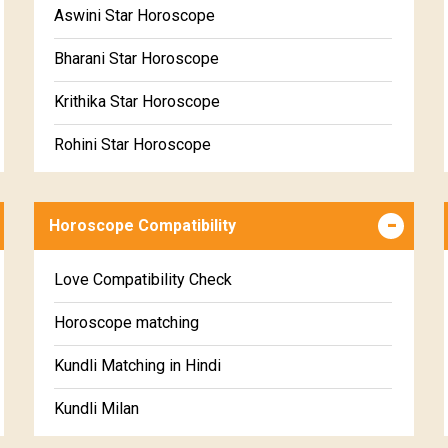
Free Daily Rashiphal
Aswini Star Horoscope
Free Weekly Rashifal
Bharani Star Horoscope
Free Star Horoscope
Krithika Star Horoscope
Free panchanga Predictions
Rohini Star Horoscope
Free Love Compatibility
Mrigasira Star Horoscope
Free Chinese Horoscope
Horoscope Compatibility
Ardra Star Horoscope
Free Personal Horoscope
Punarvasu Star Horoscope
Love Compatibility Check
Free Chinese Compatibility
Pushyami Star Horoscope
Horoscope matching
Free Numerology Report
Ashlesha Star Horoscope
Kundli Matching in Hindi
Free Feng Shui
Makha Star Horoscope
Kundli Milan
Free Today's Panchang
Poorva Phalguni Star Horoscope