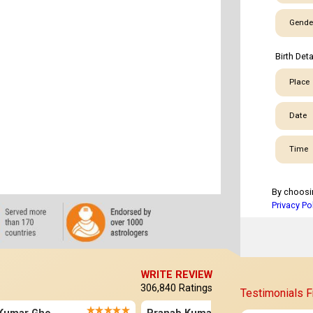
Gende
Birth Deta
Place
Date
Time
By choosi
Privacy Po
WRITE REVIEW
306,840
Ratings
Testimonials 
★★★★★
★★★★