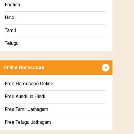
Premium Gem Recommendation Report
English
Premium Ugadi Prediction
Hindi
Premium Yoga Predictions
Tamil
Premium Super Horoscope
Telugu
Premium Monthly Horoscope
Malayalam
Premium Yearly Horoscope
Online Horoscope
Kannada
Premium Jupiter Transit Predictions
Marathi
Free Horoscope Online
Premium Rahu-Ketu Transit Predictions
Gujarati
Free Kundli in Hindi
Premium Saturn Transit Predictions
Sinhala
Free Tamil Jathagam
Education Horoscope
Free Telugu Jathagam