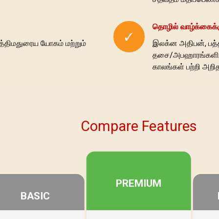
தொழில் வாழ்க்கைக்
✓
்திமதுரைய யோகம் மற்றும்
இலக்ன அதிபன், பத்த
தசை/அபஹாரங்களின்
காலங்கள் பற்றி அறித
Compare Features
PREMIUM
BASIC