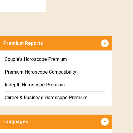
Premium Reports
Couple's Horoscope Premium
Premium Horoscope Compatibility
Indepth Horoscope Premium
Career & Business Horoscope Premium
Numerology Premium Report
Languages
Marriage Horoscope Premium