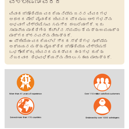
ವಿಶ್ಲೇಷಣಾ ವರದಿ
ವಿವಾಹ ಜ್ಯೋತಿಷ್ಯ ವರದಿಯು ನಿಮ್ಮ ಜನನ ವಿವರಗಳ
ಆಧಾರದ ಮೇಲೆ ವೈವಾಹಿಕ ಜೀವನದ ಪ್ರಮುಖ ಅಂಶಗಳನ್ನು
ಆಳವಾಗಿ ವಿಶ್ಲೇಷಿಸುವ ಸಮಗ್ರ ದಾಖಲೆಯಾಗಿದೆ. ಇದು
ಸಾಮಾನ್ಯ ಮಾಹಿತಿಗಿಂತ ಹೆಚ್ಚಿನ ಸ್ಪಷ್ಟತೆ ಮತ್ತು ಉಪಯುಕ್ತ
ಮಾರ್ಗದರ್ಶನವನ್ನು ನೀಡುತ್ತದೆ.
ಈ ಪ್ರೀಮಿಯಂ ವರದಿಯಲ್ಲಿ ಗ್ರಹ ಸ್ಥಿತಿಗಳ ಸೂಕ್ಷ್ಮ
ಅಧ್ಯಯನ ಮತ್ತು ವೈಯಕ್ತಿಕ ಜ್ಯೋತಿಷ್ಯ ವಿಶ್ಲೇಷಣೆ
ಒಳಗೊಂಡಿದ್ದು, ಜೀವನದ ಮಹತ್ವದ ಹಂತಗಳ ಕುರಿತು
ನಿಖರವಾದ ತಿಳುವಳಿಕೆಯನ್ನು ನೀಡಲು ಸಹಾಯ ಮಾಡುತ್ತದೆ.
More than 41 years of experience
Over 110 million satisfied customers
Served more than 170 countries
Endorsed by over 1000 astrologers