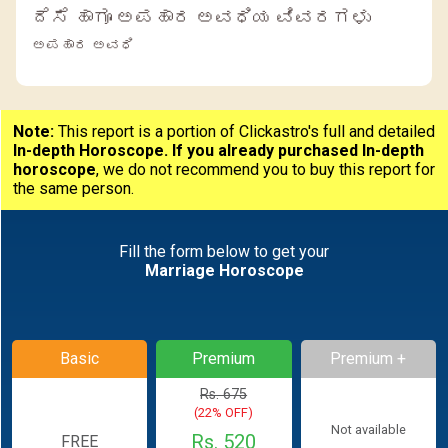
ದೆಸೆ ಹಾಗೂ ಅಪಹಾರ ಅವಧಿಯ ವಿವರಗಳು
ಅಪಹಾರ ಅವಧಿ
Note:
This report is a portion of Clickastro's full and detailed
In-depth Horoscope.
If you already purchased In-depth
horoscope
, we do not recommend you to buy this report for
the same person.
Fill the form below to get your
Marriage Horoscope
Basic
Premium
Premium +
Rs. 675
(22% OFF)
Not available
Rs. 520
FREE