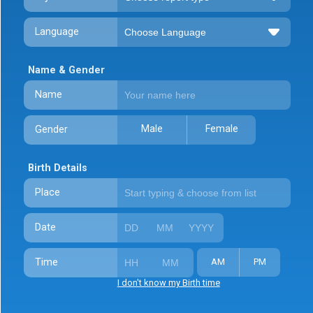
Language
Name & Gender
Name
Male
Female
Gender
Birth Details
Place
Date
Time
AM
PM
I don't know my Birth time