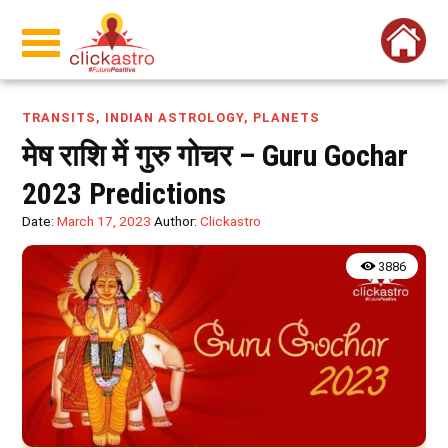
TRANSITS
,
INDIAN ASTROLOGY
,
PLANETS
मेष राशि में गुरु गोचर – Guru Gochar
2023 Predictions
Date:
March 17, 2023
Author:
Clickastro
3886