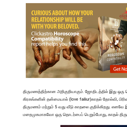
திருமணத்திற்கான அறிகுறியாகும். ஜோதிடத்தில் இது ஒர
கிரகங்களின் தன்மையால் (love failiur)காதல் தோல்வி, பிரிவ
திருமணம் மற்றும் 5 வது வீடு காதலை குறிக்கிறது. எனவே 
மறைமுகமாகவோ ஒரு தொடர்பைப் பெறும்போது, ​​காதல் திருமண