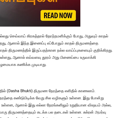
்லது செவ்வாய் கிரகத்தால் தோற்றமளிக்கும் போது, ​​அதுவும் காதல்
கிறது, ஆனால் இந்த இணைப்பு எப்போதும் காதல் திருமணத்தை
ாதல் திருமணத்தில் இருப்பதற்கான நல்ல வாய்ப்புகளையும் குறிக்கிறது.
கை உள்ளது, ஆனால் எவ்வளவு தூரம் அது பிணைப்பை உருவாக்கி
ுழுமையாக கணிக்க முடியாது.
த்தில் (Dasha Bhukti) திருமண நேரத்தை எளிதில் காணலாம்.
 நேரத்தை கண்டுபிடிக்க வேறு சில வழிகளும் உள்ளன. இது போன்று
 உள்ளன, ஆனால் இது எல்லா நேரங்களிலும் உறுதியான விஷயம் அல்ல,
ு திருமணத்தையும் கடக்க பல தடைகள் உள்ளன. சுக்ரன் அமர்வு