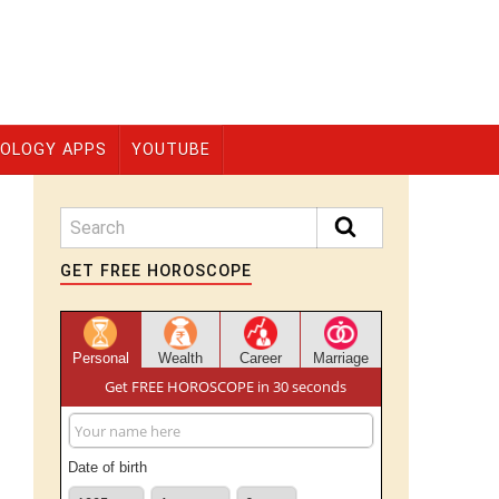
OLOGY APPS
YOUTUBE
GET FREE HOROSCOPE
Personal
Wealth
Career
Marriage
Get FREE HOROSCOPE in 30 seconds
Date of birth