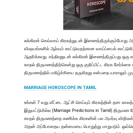
சுக்கிரன் செவ்வாய் கிரகத்துடன் இணைந்திருக்கும்போது அல
விஷயங்களில் ஆர்வம் காட்டுவதற்கான வாய்ப்பைக் காட்டு
ஆதரிக்காது. சந்திரனுடன் சுக்கிரன் இணைந்திருப்பது ஒரு க
காதல் திருமணத்திற்கென்று ஒரு குறிப்பிட்ட கிரக சேர்க்
திருமணத்தில் மகிழ்ச்சியை தருகிறது என்பதை யாராலும் ம
MARRIAGE HOROSCOPE IN TAMIL
உங்கள் 7 வது வீட்டை ஆட்சி செய்யும் கிரகத்தின் தசா கால
இதுமட்டுமில்ல (Marriage Predictions in Tamil) திருமண
காதல் திருமணத்தை கணிக்க கிரகளின் பல அமர்வு விதிகள்
அதன் அப்போதைய தன்மையை பொறுத்து மாறுபடும். ஒவ்வொர