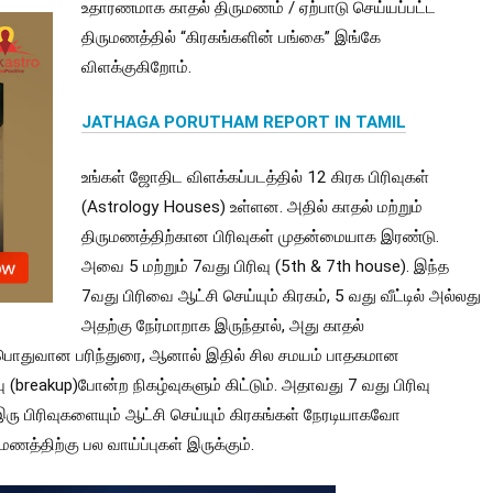
உதாரணமாக காதல் திருமணம் / ஏற்பாடு செய்யப்பட்ட
திருமணத்தில் “கிரகங்களின் பங்கை” இங்கே
விளக்குகிறோம்.
JATHAGA PORUTHAM REPORT IN TAMIL
உங்கள் ஜோதிட விளக்கப்படத்தில் 12 கிரக பிரிவுகள்
(Astrology Houses) உள்ளன. அதில் காதல் மற்றும்
திருமணத்திற்கான பிரிவுகள் முதன்மையாக இரண்டு.
அவை 5 மற்றும் 7வது பிரிவு (5th & 7th house). இந்த
7வது பிரிவை ஆட்சி செய்யும் கிரகம், 5 வது வீட்டில் அல்லது
அதற்கு நேர்மாறாக இருந்தால், அது காதல்
ு பொதுவான பரிந்துரை, ஆனால் இதில் சில சமயம் பாதகமான
ு (breakup)போன்ற நிகழ்வுகளும் கிட்டும். அதாவது 7 வது பிரிவு
இரு பிரிவுகளையும் ஆட்சி செய்யும் கிரகங்கள் நேரடியாகவோ
த்திற்கு பல வாய்ப்புகள் இருக்கும்.