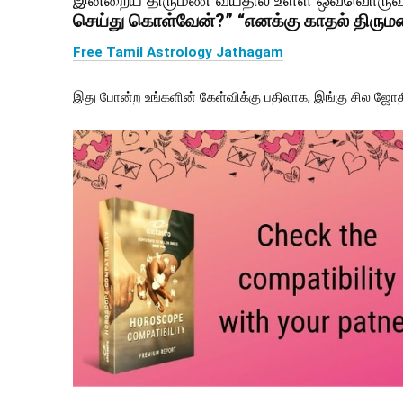
இன்றைய திருமண வயதில் உள்ள ஒவ்வொருவரி
செய்து கொள்வேன்?”
“எனக்கு காதல் திர
Free Tamil Astrology Jathagam
இது போன்ற உங்களின் கேள்விக்கு பதிலாக, இங்கு சில ஜோத